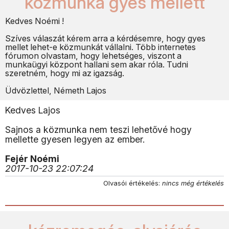
közmunka gyes mellett
Kedves Noémi !
Szíves válaszát kérem arra a kérdésemre, hogy gyes
mellet lehet-e közmunkát vállalni. Több internetes
fórumon olvastam, hogy lehetséges, viszont a
munkaügyi központ hallani sem akar róla. Tudni
szeretném, hogy mi az igazság.
Üdvözlettel, Németh Lajos
Kedves Lajos
Sajnos a közmunka nem teszi lehetővé hogy
mellette gyesen legyen az ember.
Fejér Noémi
2017-10-23 22:07:24
Olvasói értékelés:
nincs még értékelés