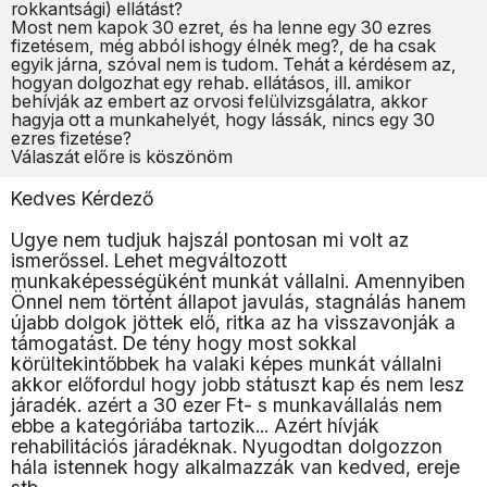
rokkantsági) ellátást?
Most nem kapok 30 ezret, és ha lenne egy 30 ezres
fizetésem, még abból ishogy élnék meg?, de ha csak
egyik járna, szóval nem is tudom. Tehát a kérdésem az,
hogyan dolgozhat egy rehab. ellátásos, ill. amikor
behívják az embert az orvosi felülvizsgálatra, akkor
hagyja ott a munkahelyét, hogy lássák, nincs egy 30
ezres fizetése?
Válaszát előre is köszönöm
Kedves Kérdező
Ugye nem tudjuk hajszál pontosan mi volt az
ismerőssel. Lehet megváltozott
munkaképességüként munkát vállalni. Amennyiben
Önnel nem történt állapot javulás, stagnálás hanem
újabb dolgok jöttek elő, ritka az ha visszavonják a
támogatást. De tény hogy most sokkal
körültekintőbbek ha valaki képes munkát vállalni
akkor előfordul hogy jobb státuszt kap és nem lesz
járadék. azért a 30 ezer Ft- s munkavállalás nem
ebbe a kategóriába tartozik... Azért hívják
rehabilitációs járadéknak. Nyugodtan dolgozzon
hála istennek hogy alkalmazzák van kedved, ereje