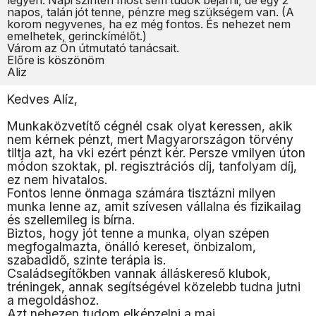
legyen. Napi szinten most sem tudok bejárni, de egy 2
napos, talán jót tenne, pénzre meg szükségem van. (A
korom negyvenes, ha ez még fontos. És nehezet nem
emelhetek, gerinckímélőt.)
Várom az Ön útmutató tanácsait.
Előre is köszönöm
Aliz
Kedves Alíz,
Munkaközvetítő cégnél csak olyat keressen, akik
nem kérnek pénzt, mert Magyarországon törvény
tiltja azt, ha vki ezért pénzt kér. Persze vmilyen úton
módon szoktak, pl. regisztrációs díj, tanfolyam díj,
ez nem hivatalos.
Fontos lenne önmaga számára tisztázni milyen
munka lenne az, amit szívesen vállalna és fizikailag
és szellemileg is bírna.
Biztos, hogy jót tenne a munka, olyan szépen
megfogalmazta, önálló kereset, önbizalom,
szabadidő, szinte terápia is.
Családsegítőkben vannak álláskereső klubok,
tréningek, annak segítségével közelebb tudna jutni
a megoldáshoz.
Azt nehezen tudom elképzelni a mai