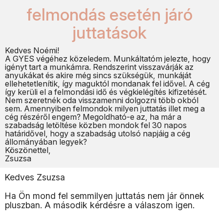
felmondás esetén járó
juttatások
Kedves Noémi!
A GYES végéhez közeledem. Munkáltatóm jelezte, hogy
igényt tart a munkámra. Rendszerint visszavárják az
anyukákat és akire még sincs szükségük, munkáját
ellehetetlenítik, így maguktól mondanak fel idővel. A cég
így kerüli el a felmondási idő és végkielégítés kifizetését.
Nem szeretnék oda visszamenni dolgozni több okból
sem. Amennyiben felmondok milyen juttatás illet meg a
cég részéről engem? Megoldható-e az, ha már a
szabadság letöltése közben mondok fel 30 napos
határidővel, hogy a szabadság utolsó napjáig a cég
állományában legyek?
Köszönettel,
Zsuzsa
Kedves Zsuzsa
Ha Ön mond fel semmilyen juttatás nem jár önnek
pluszban. A második kérdésre a válaszom igen.