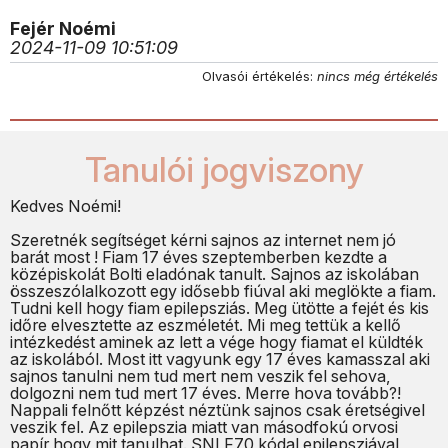
Fejér Noémi
2024-11-09 10:51:09
Olvasói értékelés:
nincs még értékelés
Tanulói jogviszony
Kedves Noémi!
Szeretnék segítséget kérni sajnos az internet nem jó
barát most ! Fiam 17 éves szeptemberben kezdte a
középiskolát Bolti eladónak tanult. Sajnos az iskolában
összeszólalkozott egy idősebb fiúval aki meglökte a fiam.
Tudni kell hogy fiam epilepsziás. Meg ütötte a fejét és kis
időre elvesztette az eszméletét. Mi meg tettük a kellő
intézkedést aminek az lett a vége hogy fiamat el küldték
az iskolából. Most itt vagyunk egy 17 éves kamasszal aki
sajnos tanulni nem tud mert nem veszik fel sehova,
dolgozni nem tud mert 17 éves. Merre hova tovább?!
Nappali felnőtt képzést néztünk sajnos csak éretségivel
veszik fel. Az epilepszia miatt van másodfokú orvosi
papír hogy mit tanulhat. SNI F70 kódal epilepsziával