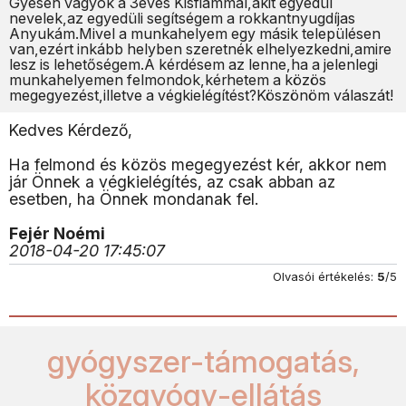
Gyesen vagyok a 3éves Kisfiammal,akit egyedül
nevelek,az egyedüli segítségem a rokkantnyugdíjas
Anyukám.Mivel a munkahelyem egy másik településen
van,ezért inkább helyben szeretnék elhelyezkedni,amire
lesz is lehetőségem.A kérdésem az lenne,ha a jelenlegi
munkahelyemen felmondok,kérhetem a közös
megegyezést,illetve a végkielégítést?Köszönöm válaszát!
Kedves Kérdező,
Ha felmond és közös megegyezést kér, akkor nem
jár Önnek a végkielégítés, az csak abban az
esetben, ha Önnek mondanak fel.
Fejér Noémi
2018-04-20 17:45:07
Olvasói értékelés:
5
/5
gyógyszer-támogatás,
közgyógy-ellátás