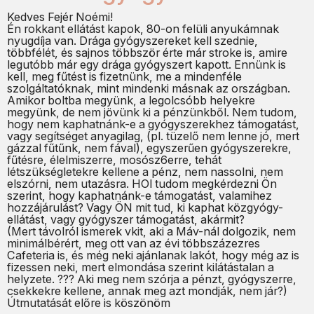
Kedves Fejér Noémi!
Én rokkant ellátást kapok, 80-on felüli anyukámnak
nyugdíja van. Drága gyógyszereket kell szednie,
többfélét, és sajnos többször érte már stroke is, amire
legutóbb már egy drága gyógyszert kapott. Ennünk is
kell, meg fűtést is fizetnünk, me a mindenféle
szolgáltatóknak, mint mindenki másnak az országban.
Amikor boltba megyünk, a legolcsóbb helyekre
megyünk, de nem jövünk ki a pénzünkből. Nem tudom,
hogy nem kaphatnánk-e a gyógyszerekhez támogatást,
vagy segítséget anyagilag, (pl. tüzelő nem lenne jó, mert
gázzal fűtűnk, nem fával), egyszerűen gyógyszerekre,
fűtésre, élelmiszerre, mosósz6erre, tehát
létszükségletekre kellene a pénz, nem nassolni, nem
elszórni, nem utazásra. HOl tudom megkérdezni Ön
szerint, hogy kaphatnánk-e támogatást, valamihez
hozzájárulást? Vagy ÖN mit tud, ki kaphat közgyógy-
ellátást, vagy gyógyszer támogatást, akármit?
(Mert távolról ismerek vkit, aki a Máv-nál dolgozik, nem
minimálbérért, meg ott van az évi többszázezres
Cafeteria is, és még neki ajánlanak lakót, hogy még az is
fizessen neki, mert elmondása szerint kilátástalan a
helyzete. ??? Aki meg nem szórja a pénzt, gyógyszerre,
csekkekre kellene, annak meg azt mondják, nem jár?)
Útmutatását előre is köszönöm