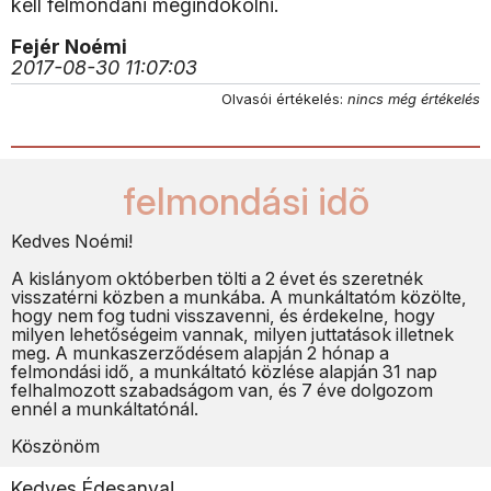
kell felmondani megindokolni.
Fejér Noémi
2017-08-30 11:07:03
Olvasói értékelés:
nincs még értékelés
felmondási idõ
Kedves Noémi!
A kislányom októberben tölti a 2 évet és szeretnék
visszatérni közben a munkába. A munkáltatóm közölte,
hogy nem fog tudni visszavenni, és érdekelne, hogy
milyen lehetőségeim vannak, milyen juttatások illetnek
meg. A munkaszerződésem alapján 2 hónap a
felmondási idő, a munkáltató közlése alapján 31 nap
felhalmozott szabadságom van, és 7 éve dolgozom
ennél a munkáltatónál.
Köszönöm
Kedves Édesanya!