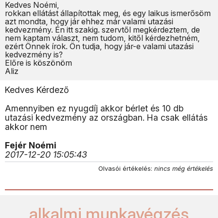
Kedves Noémi,
rokkan ellátást állapítottak meg, és egy laikus ismerősöm
azt mondta, hogy jár ehhez már valami utazási
kedvezmény. Én itt szakig. szervtől megkérdeztem, de
nem kaptam választ, nem tudom, kitől kérdezhetném,
ezért Önnek írok. Ön tudja, hogy jár-e valami utazási
kedvezmény is?
Előre is köszönöm
Aliz
Kedves Kérdező
Amennyiben ez nyugdíj akkor bérlet és 10 db
utazási kedvezmény az országban. Ha csak ellátás
akkor nem
Fejér Noémi
2017-12-20 15:05:43
Olvasói értékelés:
nincs még értékelés
alkalmi munkavégzés