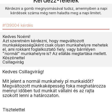
Kérdezz-felelek
Kérdezni a gomb megnyomásával tudsz, amennyiben a napi
kérdések száma még nem haladta meg a napi limitet.
#139004 kérdés
Kedves Noémi!
Azt szeretném kérdezni, hogy megváltozott
munkaképességűként csak olyan munkahelyre mehetek
el, ami rokkant foglalkoztató hely, vagy bármilyen
"normál" munkahelyre is? Az ellátás megtartása mellett.
Köszönettel
Csillagvirág
Kedves Csillagvirág!
Mit jelent a normál munkahely pl munkaidőt?
Megváltozott munkaképesség foka meghatározza
mennyi időben tud munkát vállalni és az rajta
szokott lenni a határozaton.
Tisztelettel