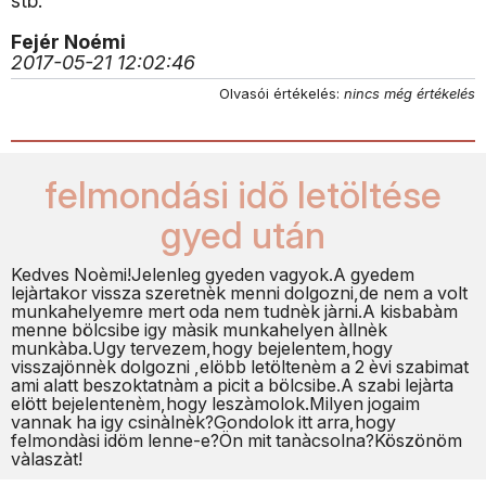
stb.
Fejér Noémi
2017-05-21 12:02:46
Olvasói értékelés:
nincs még értékelés
felmondási idõ letöltése
gyed után
Kedves Noèmi!Jelenleg gyeden vagyok.A gyedem
lejàrtakor vissza szeretnèk menni dolgozni,de nem a volt
munkahelyemre mert oda nem tudnèk jàrni.A kisbabàm
menne bölcsibe igy màsik munkahelyen àllnèk
munkàba.Ugy tervezem,hogy bejelentem,hogy
visszajönnèk dolgozni ,elöbb letöltenèm a 2 èvi szabimat
ami alatt beszoktatnàm a picit a bölcsibe.A szabi lejàrta
elött bejelentenèm,hogy leszàmolok.Milyen jogaim
vannak ha igy csinàlnèk?Gondolok itt arra,hogy
felmondàsi idöm lenne-e?Ön mit tanàcsolna?Köszönöm
vàlaszàt!