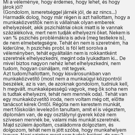
Mi a véleménye, hogy érdemes, hogy lehet, és hogy
járok jól?
(Gondolom, ismeretséggel járnék jól, de az nincs...)
Harmadik dolog, hogy már régen is azt hallottam, hogy a
munkaközvetítők nem is vállalnak olyan emberek
elhelyezését, akik pszichiátriai okok miatt is le vannak
százalékolva, mert nem tudják elhelyezni őket. Nekem is
van % pszichés problémákra is adva (meg testiekre is),
de nem elmebetegségre. Tehát én nem is szeretném, ha
kiderülne, h pszichés probl. is föl lett sorolva a
véleményben, tehát egyáltalán nem is rokkantként
szeretnék elhelyezkedni, megint oda lyukadtam ki... De
mivel biztos nagyon nehéz lehet elhelyezkedni, nem
tudom, hogyan csináljam, mit tegyek.
Azt tudom/hallottam, hogy kisvárosunkban van
munkaközvetítő (most nem a munkaügyi központról
beszélek, az is van, de azoknak gondolom, tudniuk kell,
h megvált. munkaképességű vagyok, meg ők soha nem
is tudtak elhelyezni, tehát nem mennék oda). Tehát van
egy munkaközvetítő iroda, nem voltam még ott, előtte
tanácsot kérek Öntől. Régóta nem kerestem munkát,
mert főiskolán levelezőn tanultam, amit el is végeztem,
diplomám van, de egy osztálynyi gyerek közé nem
szívesen mennék be, valami más munkát szeretnék.
Majd szüleim ápoltam, családomra dolgoztam, és
dolgozom, tehát nem is jött szóba, hogy munkahelyem