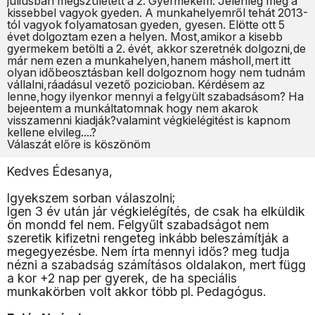
júliusban megszületett a 2. Gyermekem. Jelenleg még a
kissebbel vagyok gyeden. A munkahelyemről tehát 2013-
tól vagyok folyamatosan gyeden, gyesen. Elötte ott 5
évet dolgoztam ezen a helyen. Most,amikor a kisebb
gyermekem betölti a 2. évét, akkor szeretnék dolgozni,de
már nem ezen a munkahelyen,hanem másholl,mert itt
olyan időbeosztásban kell dolgoznom hogy nem tudnám
vállalni,ráadásul vezető pozicioban. Kérdésem az
lenne,hogy ilyenkor mennyi a felgyült szabadsásom? Ha
bejeentem a munkáltatomnak hogy nem akarok
visszamenni kiadják?valamint végkielégitést is kapnom
kellene elvileg....?
Válaszát előre is köszönöm
Kedves Édesanya,
Igyekszem sorban válaszolni;
Igen 3 év után jár végkielégítés, de csak ha elküldik
ön mondd fel nem. Felgyűlt szabadságot nem
szeretik kifizetni rengeteg inkább beleszámítják a
megegyezésbe. Nem írta mennyi idős? meg tudja
nézni a szabadság számításos oldalakon, mert függ
a kor +2 nap per gyerek, de ha speciális
munkakörben volt akkor több pl. Pedagógus.