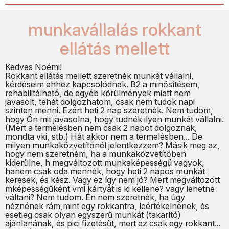
munkavállalás rokkant
ellátás mellett
Kedves Noémi!
Rokkant ellátás mellett szeretnék munkát vállalni,
kérdéseim ehhez kapcsolódnak. B2 a minősítésem,
rehabilitálható, de egyéb körülmények miatt nem
javasolt, tehát dolgozhatom, csak nem tudok napi
szinten menni. Ezért heti 2 nap szeretnék. Nem tudom,
hogy Ön mit javasolna, hogy tudnék ilyen munkát vállalni.
(Mert a termelésben nem csak 2 napot dolgoznak,
mondta vki, stb.) Hát akkor nem a termelésben... De
milyen munkaközvetítőnél jelentkezzem? Másik meg az,
hogy nem szeretném, ha a munkaközvetítőben
kiderülne, h megváltozott munkaképességű vagyok,
hanem csak oda mennék, hogy heti 2 napos munkát
keresek, és kész. Vagy ez így nem jó? Mert megváltozott
mképességűként vmi kártyát is ki kellene? vagy lehetne
váltani? Nem tudom. Én nem szeretnék, ha úgy
néznének rám,mint egy rokkantra, leértékelnének, és
esetleg csak olyan egyszerű munkát (takarító)
ajánlanának, és pici fizetésűt, mert ez csak egy rokkant...