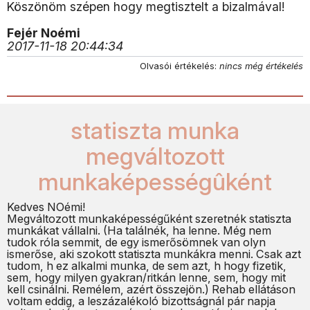
Köszönöm szépen hogy megtisztelt a bizalmával!
Fejér Noémi
2017-11-18 20:44:34
Olvasói értékelés:
nincs még értékelés
statiszta munka
megváltozott
munkaképességûként
Kedves NOémi!
Megváltozott munkaképességűként szeretnék statiszta
munkákat vállalni. (Ha találnék, ha lenne. Még nem
tudok róla semmit, de egy ismerősömnek van olyn
ismerőse, aki szokott statiszta munkákra menni. Csak azt
tudom, h ez alkalmi munka, de sem azt, h hogy fizetik,
sem, hogy milyen gyakran/ritkán lenne, sem, hogy mit
kell csinálni. Remélem, azért összejön.) Rehab ellátáson
voltam eddig, a leszázalékoló bizottságnál pár napja