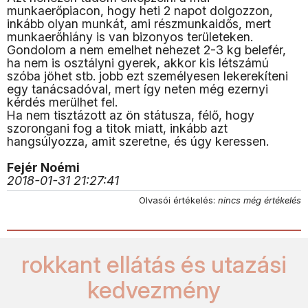
munkaerőpiacon, hogy heti 2 napot dolgozzon,
inkább olyan munkát, ami részmunkaidős, mert
munkaerőhiány is van bizonyos területeken.
Gondolom a nem emelhet nehezet 2-3 kg belefér,
ha nem is osztályni gyerek, akkor kis létszámú
szóba jöhet stb. jobb ezt személyesen lekerekíteni
egy tanácsadóval, mert így neten még ezernyi
kérdés merülhet fel.
Ha nem tisztázott az ön státusza, félő, hogy
szorongani fog a titok miatt, inkább azt
hangsúlyozza, amit szeretne, és úgy keressen.
Fejér Noémi
2018-01-31 21:27:41
Olvasói értékelés:
nincs még értékelés
rokkant ellátás és utazási
kedvezmény