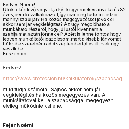
Kedves Noémi!
Utolsó kérdező vagyok,a két kisgyermekes anyuka,és 32
éves,nem közalkalmazott,így már meg tudja mondani
mennyi szabi jár? Ha közös megegyezéssel jövök el
akkor sem jár végkielégítés? Az ugy megoldható a
munkáltató részéröl,hogy júliustól kivenném a
szabijaimat,aztán jönnék el? Azért is lenne fontos hogy
legyen munkáltatói igazolásom,mert a kisebb lányomat
bölcsibe szeretném adni szeptembertől,és itt csak ugy
veszik be.
Köszönöm
Kedves!
https://www.profession.hu/kalkulatorok/szabadsag
Itt ki tudja számolni. Sajnos akkor nem jár
végkielégítés ha közös megegyezés van. A
munkáltatóval kell a szabadsággal megegyezni
elvileg működnie kellene.
Fejér Noémi