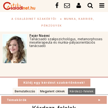
A CSALÁDINET SZAKÉRTŐI
►
MUNKA, KARRIER,
PÉNZÜGYEK
Fejér Noémi
Tanácsadó szakpszichológus, metamorphoses
meseterapeuta és munka-pályaorientációs
tanácsadó
Bemutatkozás
Megjelent cikkek
Kérdezz-felelek
Témakörök
►