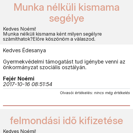
Munka nélküli kismama
segélye
Kedves Noémi!
Munka nélküli kismama ként milyen segélyre
szàmíthatok?Elôre köszönöm a vàlaszod.
Kedves Édesanya
Gyermekvédelmi támogatást tud igénybe venni az
önkormányzat szociális osztályán.
Fejér Noémi
2017-10-16 08:51:54
Olvasói értékelés:
nincs még értékelés
felmondási idõ kifizetése
Kedves Noémi!