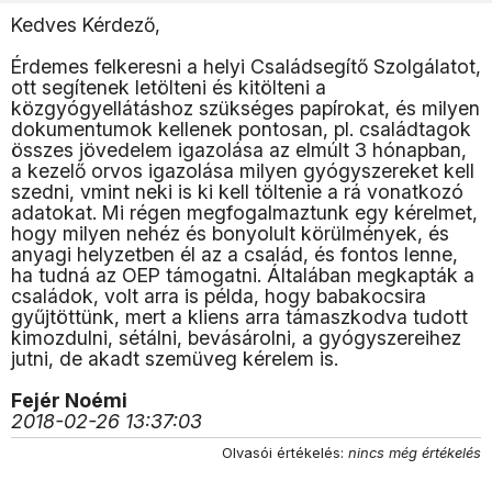
Kedves Kérdező,
Érdemes felkeresni a helyi Családsegítő Szolgálatot,
ott segítenek letölteni és kitölteni a
közgyógyellátáshoz szükséges papírokat, és milyen
dokumentumok kellenek pontosan, pl. családtagok
összes jövedelem igazolása az elmúlt 3 hónapban,
a kezelő orvos igazolása milyen gyógyszereket kell
szedni, vmint neki is ki kell töltenie a rá vonatkozó
adatokat. Mi régen megfogalmaztunk egy kérelmet,
hogy milyen nehéz és bonyolult körülmények, és
anyagi helyzetben él az a család, és fontos lenne,
ha tudná az OEP támogatni. Általában megkapták a
családok, volt arra is példa, hogy babakocsira
gyűjtöttünk, mert a kliens arra támaszkodva tudott
kimozdulni, sétálni, bevásárolni, a gyógyszereihez
jutni, de akadt szemüveg kérelem is.
Fejér Noémi
2018-02-26 13:37:03
Olvasói értékelés:
nincs még értékelés