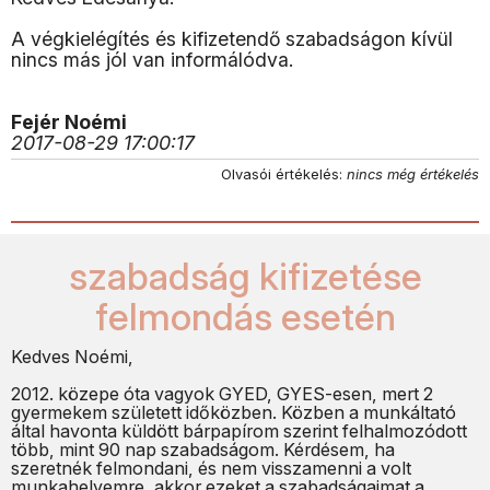
A végkielégítés és kifizetendő szabadságon kívül
nincs más jól van informálódva.
Fejér Noémi
2017-08-29 17:00:17
Olvasói értékelés:
nincs még értékelés
szabadság kifizetése
felmondás esetén
Kedves Noémi,
2012. közepe óta vagyok GYED, GYES-esen, mert 2
gyermekem született időközben. Közben a munkáltató
által havonta küldött bárpapírom szerint felhalmozódott
több, mint 90 nap szabadságom. Kérdésem, ha
szeretnék felmondani, és nem visszamenni a volt
munkahelyemre, akkor ezeket a szabadságaimat a