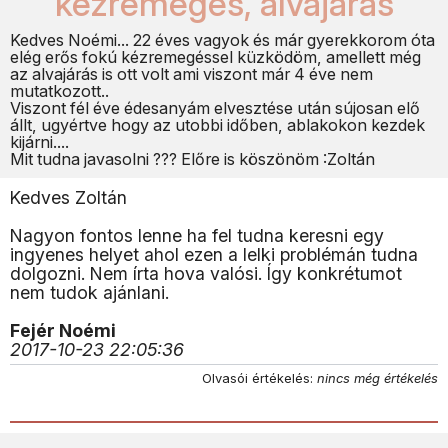
kézremegés, alvajárás
Kedves Noémi... 22 éves vagyok és már gyerekkorom óta
elég erős fokú kézremegéssel küzködöm, amellett még
az alvajárás is ott volt ami viszont már 4 éve nem
mutatkozott..
Viszont fél éve édesanyám elvesztése után sújosan elő
állt, ugyértve hogy az utobbi időben, ablakokon kezdek
kijárni....
Mit tudna javasolni ??? Előre is köszönöm :Zoltán
Kedves Zoltán
Nagyon fontos lenne ha fel tudna keresni egy
ingyenes helyet ahol ezen a lelki problémán tudna
dolgozni. Nem írta hova valósi. Így konkrétumot
nem tudok ajánlani.
Fejér Noémi
2017-10-23 22:05:36
Olvasói értékelés:
nincs még értékelés