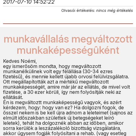
2017-07-10 14:52:22
Olvasói értékelés:
nincs még értékelés
munkavállalás megváltozott
munkaképességûként
Kedves Noémi,
egy ismerősöm mondta, hogy megváltozott
munkanélkülinek volt egy félállása (30-34 ezres
fizetésű), és mennie kellett újabb orvosi felülvizsgálatra.
Ott megállapították azt a mértékű megváltozott
munkaképességét, amire már jár az ellátás, de mivel volt
fizetése, a 30 ezer körüli, így nem folyósítják neki az
ellátását.
Én is megváltoztt munkaképességű vagyok, és azért
kérdezem, hogy: hogy van ez? Ha dolgozni fogok, de
ősszel nekem is be kell újra adnom a leleteimet (sajnos az
elmúlt időszakban születtek új betegségeket leíró
leletek), tehát ha dolgoznék abban az időben, amikor
sorra kerülök a leszázalékoló bizottság vizsgálatára,
akkor úgysem fogják folyósítani a rehab. (vagy esetleg