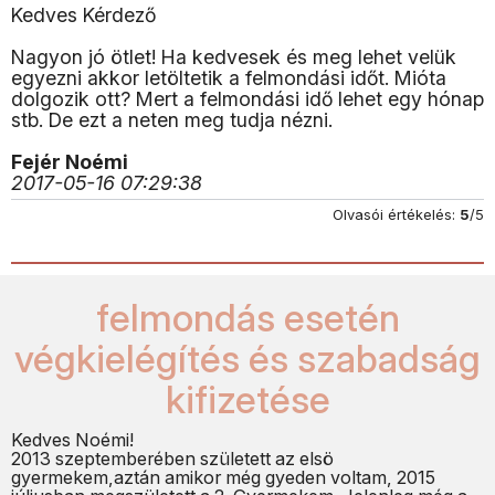
Kedves Kérdező
Nagyon jó ötlet! Ha kedvesek és meg lehet velük
egyezni akkor letöltetik a felmondási időt. Mióta
dolgozik ott? Mert a felmondási idő lehet egy hónap
stb. De ezt a neten meg tudja nézni.
Fejér Noémi
2017-05-16 07:29:38
Olvasói értékelés:
5
/5
felmondás esetén
végkielégítés és szabadság
kifizetése
Kedves Noémi!
2013 szeptemberében született az elsö
gyermekem,aztán amikor még gyeden voltam, 2015