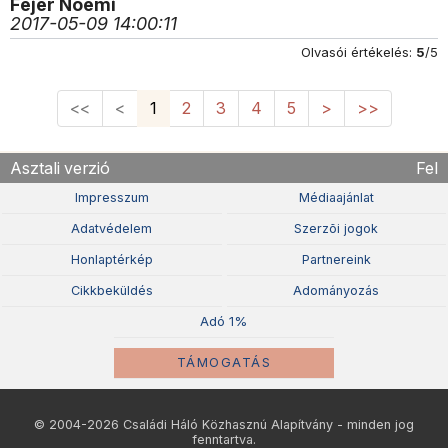
Fejér Noémi
2017-05-09 14:00:11
Olvasói értékelés:
5
/5
<<
<
1
2
3
4
5
>
>>
Asztali verzió
Fel
Impresszum
Médiaajánlat
Adatvédelem
Szerzõi jogok
Honlaptérkép
Partnereink
Cikkbeküldés
Adományozás
Adó 1%
TÁMOGATÁS
© 2004-2026 Családi Háló Közhasznú Alapítvány - minden jog
fenntartva.