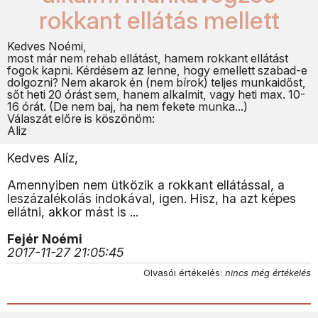
rokkant ellátás mellett
Kedves Noémi,
most már nem rehab ellátást, hamem rokkant ellátást
fogok kapni. Kérdésem az lenne, hogy emellett szabad-e
dolgozni? Nem akarok én (nem bírok) teljes munkaidőst,
sőt heti 20 órást sem, hanem alkalmit, vagy heti max. 10-
16 órát. (De nem baj, ha nem fekete munka...)
Válaszát előre is köszönöm:
Aliz
Kedves Alíz,
Amennyiben nem ütközik a rokkant ellátással, a
leszázalékolás indokával, igen. Hisz, ha azt képes
ellátni, akkor mást is ...
Fejér Noémi
2017-11-27 21:05:45
Olvasói értékelés:
nincs még értékelés