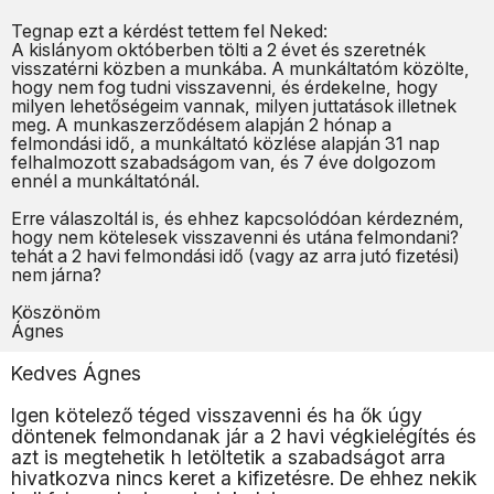
Tegnap ezt a kérdést tettem fel Neked:
A kislányom októberben tölti a 2 évet és szeretnék
visszatérni közben a munkába. A munkáltatóm közölte,
hogy nem fog tudni visszavenni, és érdekelne, hogy
milyen lehetőségeim vannak, milyen juttatások illetnek
meg. A munkaszerződésem alapján 2 hónap a
felmondási idő, a munkáltató közlése alapján 31 nap
felhalmozott szabadságom van, és 7 éve dolgozom
ennél a munkáltatónál.
Erre válaszoltál is, és ehhez kapcsolódóan kérdezném,
hogy nem kötelesek visszavenni és utána felmondani?
tehát a 2 havi felmondási idő (vagy az arra jutó fizetési)
nem járna?
Köszönöm
Ágnes
Kedves Ágnes
Igen kötelező téged visszavenni és ha ők úgy
döntenek felmondanak jár a 2 havi végkielégítés és
azt is megtehetik h letöltetik a szabadságot arra
hivatkozva nincs keret a kifizetésre. De ehhez nekik