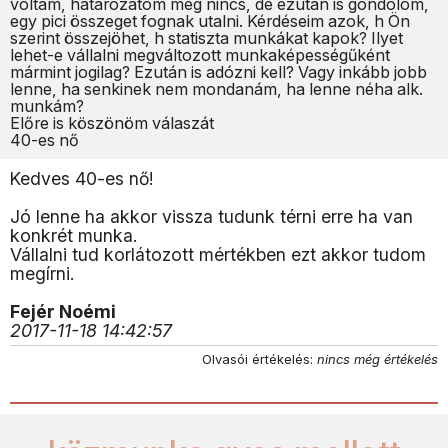
voltam, határozatom még nincs, de ezután is gondolom,
egy pici összeget fognak utalni. Kérdéseim azok, h Ön
szerint összejöhet, h statiszta munkákat kapok? Ilyet
lehet-e vállalni megváltozott munkaképességűként
mármint jogilag? Ezután is adózni kell? Vagy inkább jobb
lenne, ha senkinek nem mondanám, ha lenne néha alk.
munkám?
Előre is köszönöm válaszát
40-es nő
Kedves 40-es nő!
Jó lenne ha akkor vissza tudunk térni erre ha van
konkrét munka.
Vállalni tud korlátozott mértékben ezt akkor tudom
megírni.
Fejér Noémi
2017-11-18 14:42:57
Olvasói értékelés:
nincs még értékelés