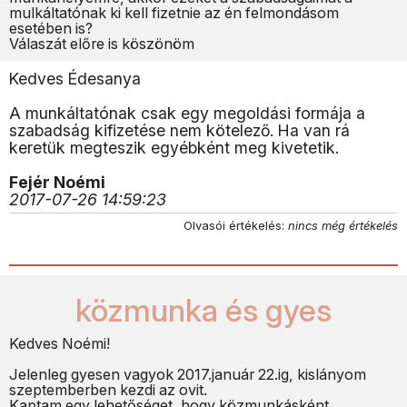
mulkáltatónak ki kell fizetnie az én felmondásom
esetében is?
Válaszát előre is köszönöm
Kedves Édesanya
A munkáltatónak csak egy megoldási formája a
szabadság kifizetése nem kötelező. Ha van rá
keretük megteszik egyébként meg kivetetik.
Fejér Noémi
2017-07-26 14:59:23
Olvasói értékelés:
nincs még értékelés
közmunka és gyes
Kedves Noémi!
Jelenleg gyesen vagyok 2017.január 22.ig, kislányom
szeptemberben kezdi az ovit.
Kaptam egy lehetőséget, hogy közmunkásként