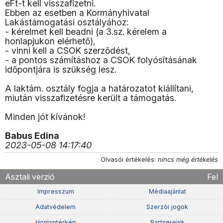
eFt-t kell visszafizetni.
Ebben az esetben a Kormányhivatal
Lakástámogatási osztályához:
- kérelmet kell beadni (a 3.sz. kérelem a
honlapjukon elérhető),
- vinni kell a CSOK szerződést,
- a pontos számításhoz a CSOK folyósításának
időpontjára is szükség lesz.
A laktám. osztály fogja a határozatot kiállítani,
miután visszafizetésre került a támogatás.
Minden jót kívánok!
Babus Edina
2023-05-08 14:17:40
Olvasói értékelés:
nincs még értékelés
Asztali verzió
Fel
Impresszum
Médiaajánlat
Adatvédelem
Szerzõi jogok
Honlaptérkép
Partnereink