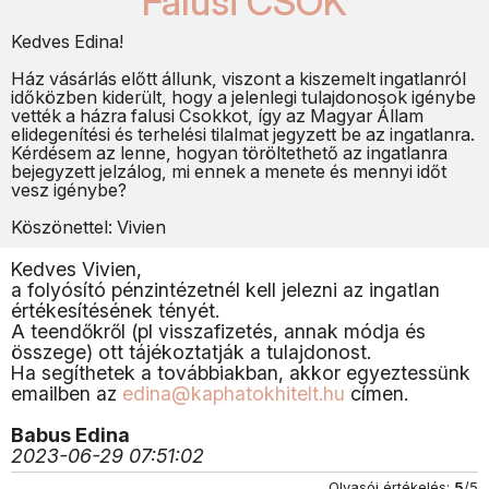
Falusi CSOK
Kedves Edina!
Ház vásárlás előtt állunk, viszont a kiszemelt ingatlanról
időközben kiderült, hogy a jelenlegi tulajdonosok igénybe
vették a házra falusi Csokkot, így az Magyar Állam
elidegenítési és terhelési tilalmat jegyzett be az ingatlanra.
Kérdésem az lenne, hogyan töröltethető az ingatlanra
bejegyzett jelzálog, mi ennek a menete és mennyi időt
vesz igénybe?
Köszönettel: Vivien
Kedves Vivien,
a folyósító pénzintézetnél kell jelezni az ingatlan
értékesítésének tényét.
A teendőkről (pl visszafizetés, annak módja és
összege) ott tájékoztatják a tulajdonost.
Ha segíthetek a továbbiakban, akkor egyeztessünk
emailben az
edina@kaphatokhitelt.hu
címen.
Babus Edina
2023-06-29 07:51:02
Olvasói értékelés:
5
/5