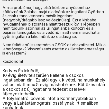
Ami a probléma, hogy első körben anyósomhoz
költöznénk Zalába, majd eladnánk az ingatlant Győrben
és csak utána vennénk másik ingatlant
(nagyobb/drágább lesz valószínűleg). Ezt a kisbaba
nyugalmának biztosítása miatt tesszük így. 1 lépésben
nem tudunk azonnal az új ingatlanba költözni és a
bejárási támogatás és a védőnő miatt nem maradhat a
győri ingatlan a lakcímünk az eladásig se.
Nem feltétlenül szeretném a CSOK-ot visszafizetni. Mik a
lehetőségek? Visszafizetés esetén az illetékmentességet
is elvesztem?
köszönöm!
Kedves Érdeklődő,
10 évig életvitelszerűen kellene a csokos
ingatlanban élni. Ez alól egyik kivétel, ha munkahely
váltás miatt max.5 évig máshol élnek. Költözés után
a csokot az új ingatlanra fedezet cserével
átjegyeztethetik.
A folyamatról bővebb infót a Kormányablakban
vagy a Lakástámogatási osztálynak írt emailben
kaphatnak.