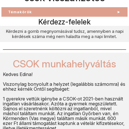
Témakörök
►
Kérdezz-felelek
Kérdezni a gomb megnyomásával tudsz, amennyiben a napi
kérdések száma még nem haladta meg a napi limitet.
CSOK munkahelyváltás
Kedves Edina!
Viszonylag bonyolult a helyzet (legalábbis számomra) és
ehhez kérnék Öntől segítséget:
1 gyerekre vettük igénybe a CSOK-ot 2021-ben használt
ingatlan vásárlásakor. Azóta a gyermek megszületett.
Sajnos el szeretnénk költözni az ingatlanból, mivel
máshol találtam munkát. Az ingatlan Győrben van, én
Körmenden (Vas megye) találtam másik munkát. 600
ezer Ft állami támogatást kaptunk a vételár kifizetésekor,
illetve illetékmentességet.