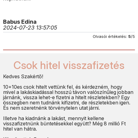
Babus Edina
2024-07-23 13:57:05
Olvasói értékelés:
5
/5
Csok hitel visszafizetés
Kedves Szakértő!
10+10es csok hitelt vettünk fel, és kérdezném, hogy
mivel a lakáskiadással hosszú távon valószínűleg jobban
járnánk, vissza lehet-e fizetni a hitelt részletekben? Egy
összegben nem tudnánk kifizetni, de részletekben igen.
És nem szeretnénk törvénytelen utat járni.
Illetve ha kiadnánk a lakást, mennyit kellene
visszafizetnünk büntetésekkel együtt? Még 8 millió Ft
hitel van hátra.