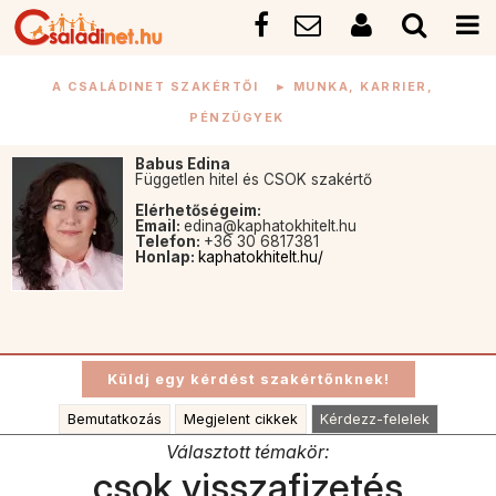
A CSALÁDINET SZAKÉRTŐI
►
MUNKA, KARRIER,
PÉNZÜGYEK
Babus Edina
Független hitel és CSOK szakértő
Elérhetőségeim:
Email:
edina@kaphatokhitelt.hu
Telefon:
+36 30 6817381
Honlap:
kaphatokhitelt.hu/
Bemutatkozás
Megjelent cikkek
Kérdezz-felelek
Választott témakör:
csok visszafizetés