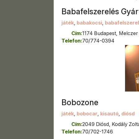
Fonyód
Fót
Babafelszerelés Gyár
Füzesabony
játék
,
babakocsi
,
babafelszere
Földeák
Gyál
Cím:
1174 Budapest, Melczer 
Gyomaendrőd
Telefon:
70/774-0394
Győr
Győr-
Győrszentiván
Gyula
Gyömrő
Gyöngyös
Göd
Gödöllő
Bobozone
Hajdúböszörmény
Hajdúhadház
játék
,
bobocar
,
kisautó
,
diósd
Hajdúnánás
Cím:
2049 Diósd, Kodály Zoltá
Hajdúsámson
Telefon:
70/702-1746
Hajdúszoboszló