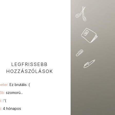
LEGFRISSEBB
HOZZÁSZÓLÁSOK
peter:
Ez brutális :(
76b:
szomorú...
i:
:'(
i:
4 hónapos