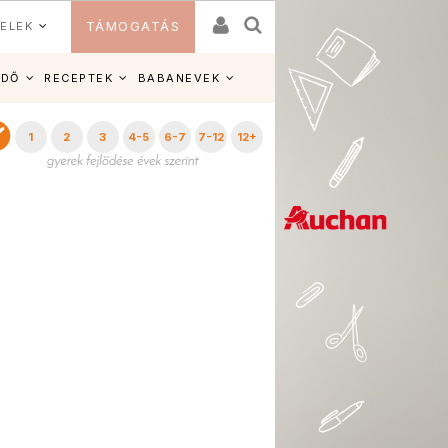
ELEK
TÁMOGATÁS
IDŐ
RECEPTEK
BABANEVEK
1
2
3
4-5
6-7
7-12
12+