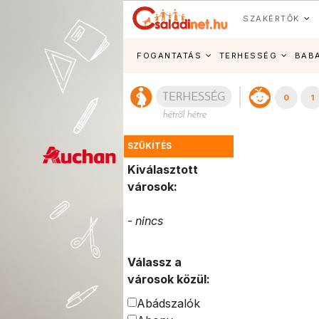
SZAKÉRTŐK
FOGANTATÁS
TERHESSÉG
BAB
0
1
SZŰKÍTÉS
Kiválasztott
városok:
-
nincs
Válassz a
városok közül:
Abádszalók