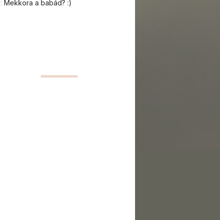
a:
Mekkora a babád? :)
o és webshop kommentek:
:
Sürgös segitséget kérek,
any&#224;m mellé. 88 éves Velencén
#224;gyhoz kötött. &#224;polonöt ...
silla:
Tisztelt Doktornő! Az alábbi leletet
etném kérni, hogy véleményezze és ha
éges tegyen javaslatot ...
ara0716:
Szep jo napot. Kisfiúnk 4
pos mult es ekcemas es amit a hazioros