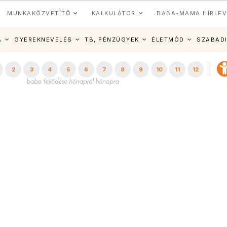
MUNKAKÖZVETÍTŐ
KALKULÁTOR
BABA-MAMA HÍRLEV
A
GYEREKNEVELÉS
TB, PÉNZÜGYEK
ÉLETMÓD
SZABAD
2
3
4
5
6
7
8
9
10
11
12