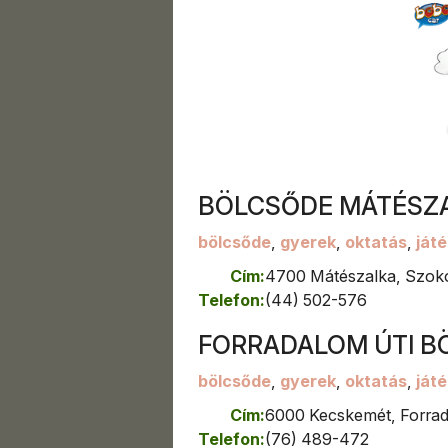
Hatvan
Herend
Heves
Hódmezővásárhely
Hódmezővsárhely
Isaszeg
Jánossomorja
Jászapáti
BÖLCSŐDE MÁTÉSZ
Jászárokszállás
Jászberény
bölcsőde
,
gyerek
,
oktatás
,
játé
Jászkísér
Jászladány
Cím:
4700 Mátészalka, Szoko
Kaba
Telefon:
(44) 502-576
Kalocsa
FORRADALOM ÚTI B
Kápolnásnyék-
Pettend
bölcsőde
,
gyerek
,
oktatás
,
játé
Kaposvár
Cím:
6000 Kecskemét, Forrad
Kapuvár
Telefon:
(76) 489-472
Karcag