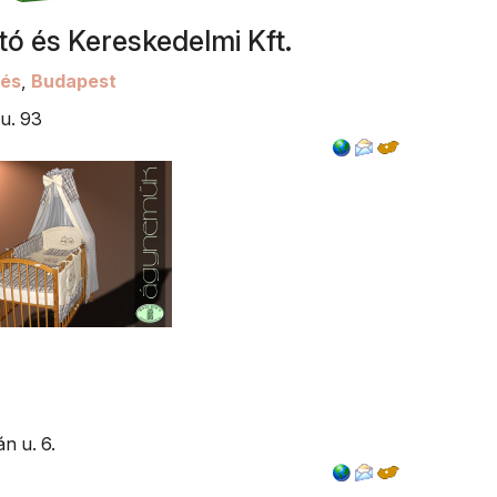
tó és Kereskedelmi Kft.
lés
,
Budapest
u. 93
n u. 6.