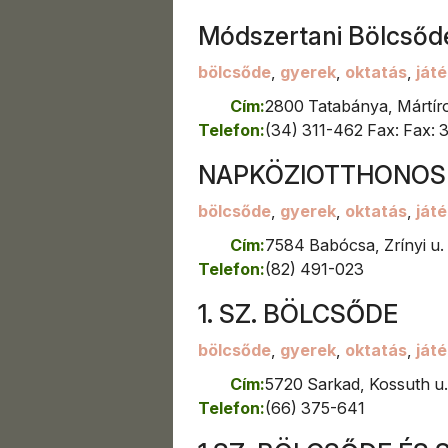
Kazincbarcika
Módszertani Bölcsőd
Kecskemét
Kemecse
bölcsőde
,
gyerek
,
oktatás
,
játé
Keszthely
Cím:
2800 Tatabánya, Mártíro
Kiskunfélegyháza
Telefon:
(34) 311-462 Fax: Fax:
Kiskunhalas
Kiskunmajsa
NAPKÖZIOTTHONOS
Kiskörös
Kismaros
bölcsőde
,
gyerek
,
oktatás
,
játé
Kisszállás
Cím:
7584 Babócsa, Zrínyi u. 
Kisújszállás
Telefon:
(82) 491-023
Kisvárda
Kiszombor
1. SZ. BÖLCSŐDE
Komárom
bölcsőde
,
gyerek
,
oktatás
,
játé
Komló
Kőszeg
Cím:
5720 Sarkad, Kossuth u.
Kunhegyes
Telefon:
(66) 375-641
Kunszentmárton