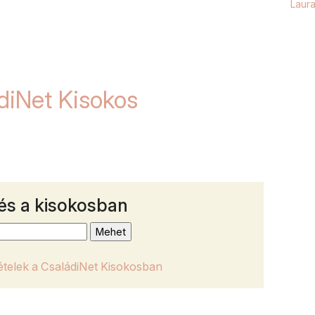
Laur
diNet Kisokos
Vide
Luza
édes
és a kisokosban
él, &
vizinc
szer
szüks
tételek a CsaládiNet Kisokosban
Barb
hóna