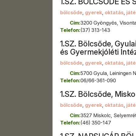
1.SZ. BÖLCSŐDE ÉS
Körmend
Lakitelek
bölcsőde
,
gyerek
,
oktatás
,
játé
Lengyeltóti
Lenti
Cím:
3200 Gyöngyös, Visonta
Makó
Telefon:
(37) 313-143
Marcali
1.SZ. Bölcsőde, Gyula
Martfű
és Gyermekjóléti Int
Mátészalka
Mezőberény
bölcsőde
,
gyerek
,
oktatás
,
játé
Mezőkövesd
Cím:
5700 Gyula, Leiningen N
Mezőtúr
Telefon:
06/66-361-090
Mindszent
Miskolc
1.SZ. Bölcsőde, Misko
Mohács
Monor
bölcsőde
,
gyerek
,
oktatás
,
játé
Mór
Cím:
3527 Miskolc, Selyemrét
Mosonmagyaróvár
Telefon:
(46) 350-147
Nádudvar
Nagyatád