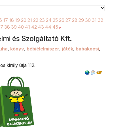
kiirt
levai
vagy
6
17
18
19
20
21
22
23
24
25
26
27
28
29
30
31
32
három
37
38
39
40
41
42
43
44
45
bebri
gyer
mi és Szolgáltató Kft.
petef
uha
,
könyv
,
bébiélelmiszer
,
játék
,
babakocsi
,
s király útja 112.