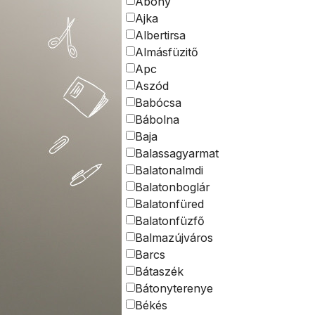
Abony
Ajka
Albertirsa
Almásfüzitő
Apc
Aszód
Babócsa
Bábolna
Baja
Balassagyarmat
Balatonalmdi
Balatonboglár
Balatonfüred
Balatonfüzfő
Balmazújváros
Barcs
Bátaszék
Bátonyterenye
Békés