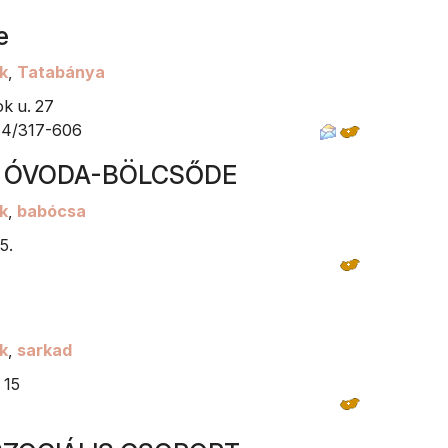
e
k
,
Tatabánya
k u. 27
 34/317-606
 ÓVODA-BÖLCSŐDE
k
,
babócsa
5.
k
,
sarkad
 15