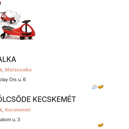
ALKA
k
,
Mátészalka
lay Örs u. 6
ÖLCSŐDE KECSKEMÉT
k
,
Kecskemét
alom u. 3