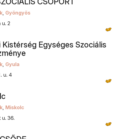
 SZOCIÁLIS CSOPORT
k
,
Gyöngyös
 u. 2
i Kistérség Egységes Szociális
ézménye
k
,
Gyula
. u. 4
lc
k
,
Miskolc
 u. 36.