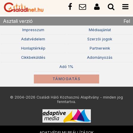
Asztali verzió
Fel
Impresszum
Médiaajánlat
Adatvédelem
Szerzõi jogok
Honlaptérkép
Partnereink
Cikkbeküldés
Adományozás
Adó 1%
TÁMOGATÁS
© 2004-2026 Családi Háló Közhasznú Alapítvány - minden jog
fenntartva.
ADATVÉDELMI BEÁLLÍTÁSOK