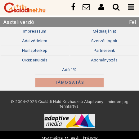
Asztali verzió
Fel
Impresszum
Médiaajánlat
Adatvédelem
Szerzõi jogok
Honlaptérkép
Partnereink
Cikkbeküldés
Adományozás
Adó 1%
TÁMOGATÁS
© 2004-2026 Családi Háló Közhasznú Alapítvány - minden jog
fenntartva.
ADATVÉDELMI BEÁLLÍTÁSOK