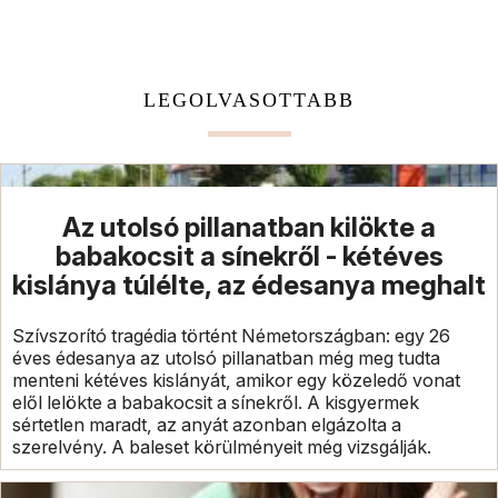
LEGOLVASOTTABB
Az utolsó pillanatban kilökte a
babakocsit a sínekről - kétéves
kislánya túlélte, az édesanya meghalt
Szívszorító tragédia történt Németországban: egy 26
éves édesanya az utolsó pillanatban még meg tudta
menteni kétéves kislányát, amikor egy közeledő vonat
elől lelökte a babakocsit a sínekről. A kisgyermek
sértetlen maradt, az anyát azonban elgázolta a
szerelvény. A baleset körülményeit még vizsgálják.