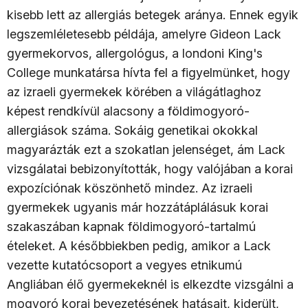
kisebb lett az allergiás betegek aránya. Ennek egyik
legszemléletesebb példája, amelyre Gideon Lack
gyermekorvos, allergológus, a londoni King's
College munkatársa hívta fel a figyelmünket, hogy
az izraeli gyermekek körében a világátlaghoz
képest rendkívül alacsony a földimogyoró-
allergiások száma. Sokáig genetikai okokkal
magyarázták ezt a szokatlan jelenséget, ám Lack
vizsgálatai bebizonyították, hogy valójában a korai
expozíciónak köszönhető mindez. Az izraeli
gyermekek ugyanis már hozzátáplálásuk korai
szakaszában kapnak földimogyoró-tartalmú
ételeket. A későbbiekben pedig, amikor a Lack
vezette kutatócsoport a vegyes etnikumú
Angliában élő gyermekeknél is elkezdte vizsgálni a
mogyoró korai bevezetésének hatásait, kiderült,