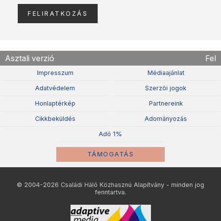
Asztali verzió
Fel
Impresszum
Médiaajánlat
Adatvédelem
Szerzõi jogok
Honlaptérkép
Partnereink
Cikkbeküldés
Adományozás
Adó 1%
TÁMOGATÁS
© 2004-2026 Családi Háló Közhasznú Alapítvány - minden jog
fenntartva.