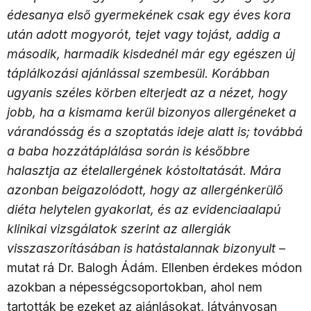
édesanya első gyermekének csak egy éves kora
után adott mogyorót, tejet vagy tojást, addig a
második, harmadik kisdednél már egy egészen új
táplálkozási ajánlással szembesül. Korábban
ugyanis széles körben elterjedt az a nézet, hogy
jobb, ha a kismama kerül bizonyos allergéneket a
várandósság és a szoptatás ideje alatt is; továbbá
a baba hozzátáplálása során is későbbre
halasztja az ételallergének kóstoltatását. Mára
azonban beigazolódott, hogy az allergénkerülő
diéta helytelen gyakorlat, és az evidenciaalapú
klinikai vizsgálatok szerint az allergiák
visszaszorításában is hatástalannak bizonyult
–
mutat rá Dr. Balogh Ádám. Ellenben érdekes módon
azokban a népességcsoportokban, ahol nem
tartották be ezeket az ajánlásokat, látványosan