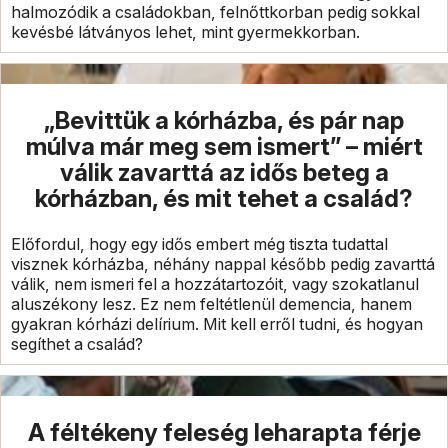
halmozódik a családokban, felnőttkorban pedig sokkal
kevésbé látványos lehet, mint gyermekkorban.
„Bevittük a kórházba, és pár nap
múlva már meg sem ismert” – miért
válik zavarttá az idős beteg a
kórházban, és mit tehet a család?
Előfordul, hogy egy idős embert még tiszta tudattal
visznek kórházba, néhány nappal később pedig zavarttá
válik, nem ismeri fel a hozzátartozóit, vagy szokatlanul
aluszékony lesz. Ez nem feltétlenül demencia, hanem
gyakran kórházi delírium. Mit kell erről tudni, és hogyan
segíthet a család?
A féltékeny feleség leharapta férje