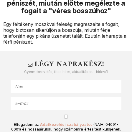
péniszét, miután előtte megélezte a
fogait a "véres bosszúhoz"
Egy féltékeny moszkvai feleség megreszelte a fogait,
hogy biztosan sikerüljön a bosszúja, miután férje
telefonján egy pikáns üzenetet talált. Ezután leharapta a
férfi péniszét.
LÉGY NAPRAKÉSZ!
Gyermeknevelés, friss hírek, aktualitások - hírlevél
Elfogadom az
Adatkezelési szabályzatot
(NAIH: 04091-
0001) és hozzájárulok, hogy számomra értesítést küldjenek.