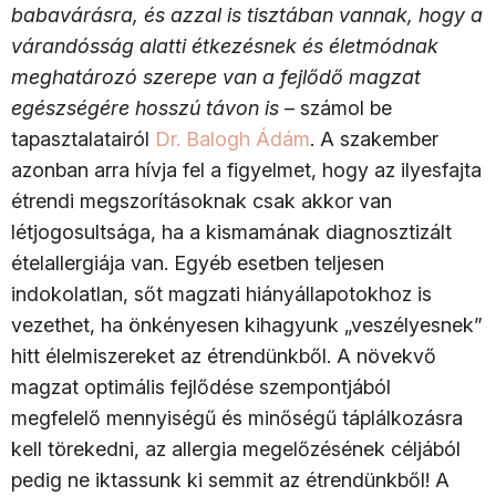
babavárásra, és azzal is tisztában vannak, hogy a
várandósság alatti étkezésnek és életmódnak
meghatározó szerepe van a fejlődő magzat
egészségére hosszú távon is
– számol be
tapasztalatairól
Dr. Balogh Ádám
. A szakember
azonban arra hívja fel a figyelmet, hogy az ilyesfajta
étrendi megszorításoknak csak akkor van
létjogosultsága, ha a kismamának diagnosztizált
ételallergiája van. Egyéb esetben teljesen
indokolatlan, sőt magzati hiányállapotokhoz is
vezethet, ha önkényesen kihagyunk „veszélyesnek”
hitt élelmiszereket az étrendünkből. A növekvő
magzat optimális fejlődése szempontjából
megfelelő mennyiségű és minőségű táplálkozásra
kell törekedni, az allergia megelőzésének céljából
pedig ne iktassunk ki semmit az étrendünkből! A