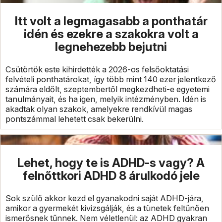
Itt volt a legmagasabb a ponthatár
idén és ezekre a szakokra volt a
legnehezebb bejutni
Csütörtök este kihirdették a 2026-os felsőoktatási
felvételi ponthatárokat, így több mint 140 ezer jelentkező
számára eldőlt, szeptembertől megkezdheti-e egyetemi
tanulmányait, és ha igen, melyik intézményben. Idén is
akadtak olyan szakok, amelyekre rendkívül magas
pontszámmal lehetett csak bekerülni.
Lehet, hogy te is ADHD-s vagy? A
felnőttkori ADHD 8 árulkodó jele
Sok szülő akkor kezd el gyanakodni saját ADHD-jára,
amikor a gyermekét kivizsgálják, és a tünetek feltűnően
ismerősnek tűnnek. Nem véletlenül: az ADHD gyakran