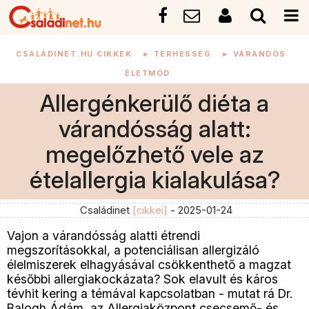
CSALÁDINET.HU CIKKEK
►
TERHESSÉG
►
VÁRANDÓS
ÉLETMÓD
Allergénkerülő diéta a
várandósság alatt:
megelőzhető vele az
ételallergia kialakulása?
Családinet
[cikkei]
- 2025-01-24
Vajon a várandósság alatti étrendi
megszorításokkal, a potenciálisan allergizáló
élelmiszerek elhagyásával csökkenthető a magzat
későbbi allergiakockázata? Sok elavult és káros
tévhit kering a témával kapcsolatban - mutat rá Dr.
Balogh Ádám, az Allergiaközpont csecsemő- és