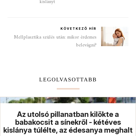
kislányt
KÖVETKEZŐ HÍR
Mellplasztika szülés után: mikor érdemes
belevágni?
LEGOLVASOTTABB
Az utolsó pillanatban kilökte a
babakocsit a sínekről - kétéves
kislánya túlélte, az édesanya meghalt