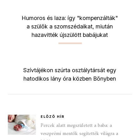
Humoros és laza: így "kompenzálták"
a szülők a szomszédaikat, miután
hazavitték újszülött babájukat
Szívtájékon szúrta osztálytársát egy
hatodikos lány óra közben Bőnyben
ELŐZŐ HÍR
Percek alatt megszületett a baba: a
veszprémi mentők segítették világra a