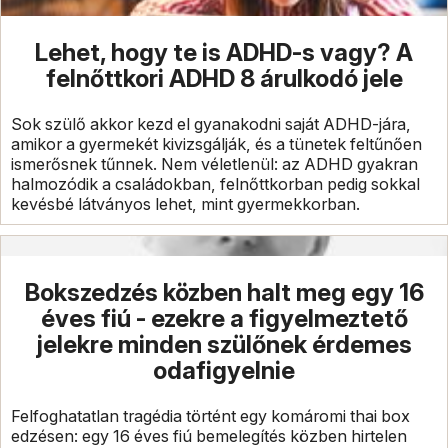
Lehet, hogy te is ADHD-s vagy? A
felnőttkori ADHD 8 árulkodó jele
Sok szülő akkor kezd el gyanakodni saját ADHD-jára,
amikor a gyermekét kivizsgálják, és a tünetek feltűnően
ismerősnek tűnnek. Nem véletlenül: az ADHD gyakran
halmozódik a családokban, felnőttkorban pedig sokkal
kevésbé látványos lehet, mint gyermekkorban.
Bokszedzés közben halt meg egy 16
éves fiú - ezekre a figyelmeztető
jelekre minden szülőnek érdemes
odafigyelnie
Felfoghatatlan tragédia történt egy komáromi thai box
edzésen: egy 16 éves fiú bemelegítés közben hirtelen