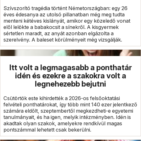
Szívszorító tragédia történt Németországban: egy 26
éves édesanya az utolsó pillanatban még meg tudta
menteni kétéves kislányát, amikor egy közeledő vonat
elől lelökte a babakocsit a sínekről. A kisgyermek
sértetlen maradt, az anyát azonban elgázolta a
szerelvény. A baleset körülményeit még vizsgálják.
Itt volt a legmagasabb a ponthatár
idén és ezekre a szakokra volt a
legnehezebb bejutni
Csütörtök este kihirdették a 2026-os felsőoktatási
felvételi ponthatárokat, így több mint 140 ezer jelentkező
számára eldőlt, szeptembertől megkezdheti-e egyetemi
tanulmányait, és ha igen, melyik intézményben. Idén is
akadtak olyan szakok, amelyekre rendkívül magas
pontszámmal lehetett csak bekerülni.