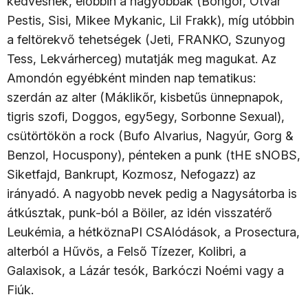
kedvesnek, előbbin a nagyobbak (Bongor, Ótvar
Pestis, Sisi, Mikee Mykanic, Lil Frakk), míg utóbbin
a feltörekvő tehetségek (Jeti, FRANKO, Szunyog
Tess, Lekvárherceg) mutatják meg magukat. Az
Amondón egyébként minden nap tematikus:
szerdán az alter (Máklikőr, kisbetűs ünnepnapok,
tigris szofi, Doggos, egy5egy, Sorbonne Sexual),
csütörtökön a rock (Bufo Alvarius, Nagyúr, Gorg &
Benzol, Hocuspony), pénteken a punk (tHE sNOBS,
Siketfajd, Bankrupt, Kozmosz, Nefogazz) az
irányadó. A nagyobb nevek pedig a Nagysátorba is
átkúsztak, punk-ból a Böiler, az idén visszatérő
Leukémia, a hétköznaPI CSAlódások, a Prosectura,
alterból a Hűvös, a Felső Tízezer, Kolibri, a
Galaxisok, a Lázár tesók, Barkóczi Noémi vagy a
Fiúk.