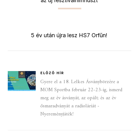
az új fesztiválhimnuszt
5 év után újra lesz HS7 Orfűn!
ELŐZŐ HÍR
Gyere el a 18. Lelkes Ásványbörzére a
MOM Sportba február 22-23-ig, ismerd
meg az év ásványát, az opált; és az év
ősmaradványát a radioláriát -
Nyereményjáték!