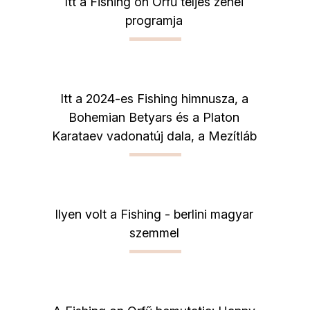
Itt a Fishing on Orfű teljes zenei
programja
Itt a 2024-es Fishing himnusza, a
Bohemian Betyars és a Platon
Karataev vadonatúj dala, a Mezítláb
Ilyen volt a Fishing - berlini magyar
szemmel