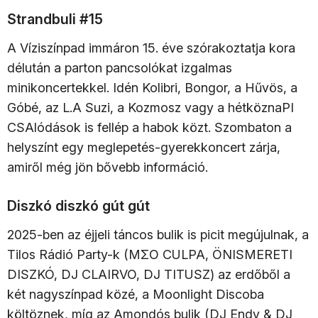
Strandbuli #15
A Víziszínpad immáron 15. éve szórakoztatja kora
délután a parton pancsolókat izgalmas
minikoncertekkel. Idén Kolibri, Bongor, a Hűvös, a
Góbé, az L.A Suzi, a Kozmosz vagy a hétköznaPI
CSAlódások is fellép a habok közt. Szombaton a
helyszínt egy meglepetés-gyerekkoncert zárja,
amiről még jön bővebb információ.
Diszkó diszkó gút gút
2025-ben az éjjeli táncos bulik is picit megújulnak, a
Tilos Rádió Party-k (MΣO CULPA, ÖNISMERETI
DISZKÓ, DJ CLAIRVO, DJ TITUSZ) az erdőből a
két nagyszínpad közé, a Moonlight Discoba
költöznek, míg az Amondós bulik (DJ Endy & DJ