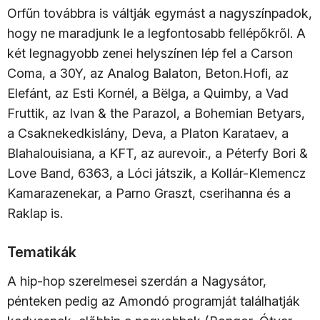
Orfűn továbbra is váltják egymást a nagyszínpadok,
hogy ne maradjunk le a legfontosabb fellépőkről. A
két legnagyobb zenei helyszínen lép fel a Carson
Coma, a 30Y, az Analog Balaton, Beton.Hofi, az
Elefánt, az Esti Kornél, a Bëlga, a Quimby, a Vad
Fruttik, az Ivan & the Parazol, a Bohemian Betyars,
a Csaknekedkislány, Deva, a Platon Karataev, a
Blahalouisiana, a KFT, az aurevoir., a Péterfy Bori &
Love Band, 6363, a Lóci játszik, a Kollár-Klemencz
Kamarazenekar, a Parno Graszt, cserihanna és a
Raklap is.
Tematikák
A hip-hop szerelmesei szerdán a Nagysátor,
pénteken pedig az Amondó programját találhatják