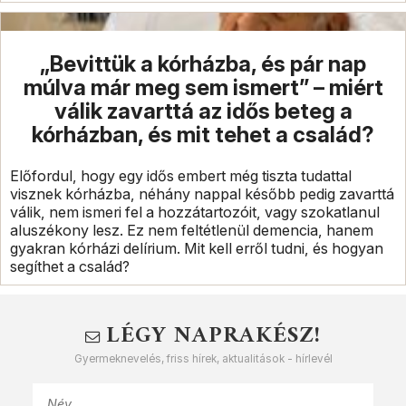
„Bevittük a kórházba, és pár nap
múlva már meg sem ismert” – miért
válik zavarttá az idős beteg a
kórházban, és mit tehet a család?
Előfordul, hogy egy idős embert még tiszta tudattal
visznek kórházba, néhány nappal később pedig zavarttá
válik, nem ismeri fel a hozzátartozóit, vagy szokatlanul
aluszékony lesz. Ez nem feltétlenül demencia, hanem
gyakran kórházi delírium. Mit kell erről tudni, és hogyan
segíthet a család?
LÉGY NAPRAKÉSZ!
Gyermeknevelés, friss hírek, aktualitások - hírlevél