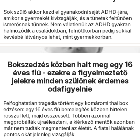
Sok szülő akkor kezd el gyanakodni saját ADHD-jára,
amikor a gyermekét kivizsgálják, és a tünetek feltűnően
ismerősnek tűnnek. Nem véletlenül: az ADHD gyakran
halmozódik a családokban, felnőttkorban pedig sokkal
kevésbé látványos lehet, mint gyermekkorban.
Bokszedzés közben halt meg egy 16
éves fiú - ezekre a figyelmeztető
jelekre minden szülőnek érdemes
odafigyelnie
Felfoghatatlan tragédia történt egy komáromi thai box
edzésen: egy 16 éves fiú bemelegítés közben hirtelen
rosszul lett, majd összeesett. Többen azonnal
megpróbálták újraéleszteni, a kiérkező mentők azonban
már nem tudták megmenteni az életét. A fiatal halálának
pontos okát jelenleg vizsgálják.