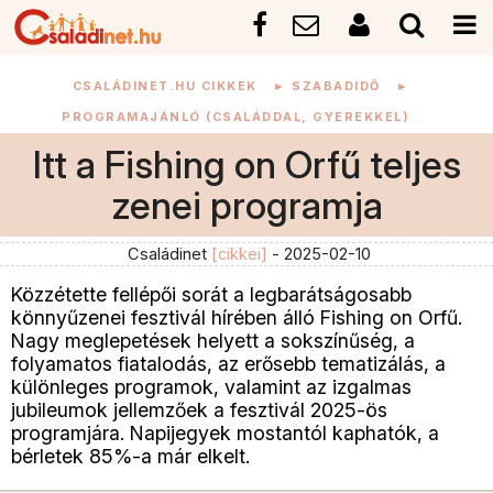
CSALÁDINET.HU CIKKEK
►
SZABADIDŐ
►
PROGRAMAJÁNLÓ (CSALÁDDAL, GYEREKKEL)
Itt a Fishing on Orfű teljes
zenei programja
Családinet
[cikkei]
- 2025-02-10
Közzétette fellépői sorát a legbarátságosabb
könnyűzenei fesztivál hírében álló Fishing on Orfű.
Nagy meglepetések helyett a sokszínűség, a
folyamatos fiatalodás, az erősebb tematizálás, a
különleges programok, valamint az izgalmas
jubileumok jellemzőek a fesztivál 2025-ös
programjára. Napijegyek mostantól kaphatók, a
bérletek 85%-a már elkelt.