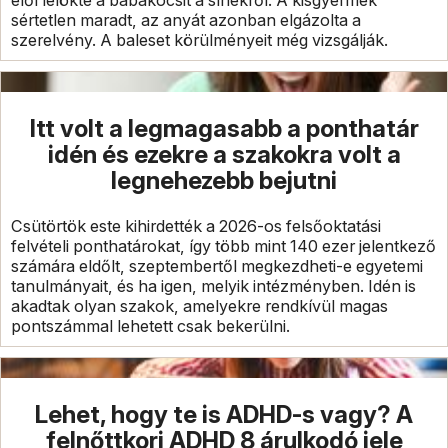
elől lelökte a babakocsit a sínekről. A kisgyermek
sértetlen maradt, az anyát azonban elgázolta a
szerelvény. A baleset körülményeit még vizsgálják.
Itt volt a legmagasabb a ponthatár
idén és ezekre a szakokra volt a
legnehezebb bejutni
Csütörtök este kihirdették a 2026-os felsőoktatási
felvételi ponthatárokat, így több mint 140 ezer jelentkező
számára eldőlt, szeptembertől megkezdheti-e egyetemi
tanulmányait, és ha igen, melyik intézményben. Idén is
akadtak olyan szakok, amelyekre rendkívül magas
pontszámmal lehetett csak bekerülni.
Lehet, hogy te is ADHD-s vagy? A
felnőttkori ADHD 8 árulkodó jele