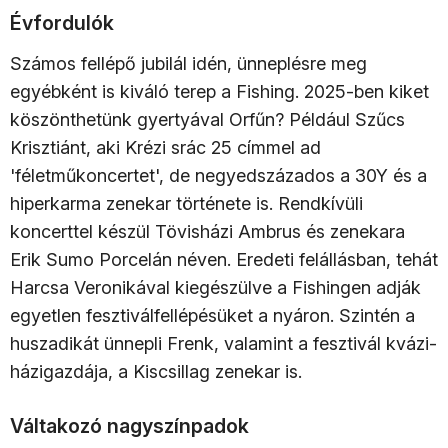
Évfordulók
Számos fellépő jubilál idén, ünneplésre meg
egyébként is kiváló terep a Fishing. 2025-ben kiket
köszönthetünk gyertyával Orfűn? Például Szűcs
Krisztiánt, aki Krézi srác 25 címmel ad
'féletműkoncertet', de negyedszázados a 30Y és a
hiperkarma zenekar története is. Rendkívüli
koncerttel készül Tövisházi Ambrus és zenekara
Erik Sumo Porcelán néven. Eredeti felállásban, tehát
Harcsa Veronikával kiegészülve a Fishingen adják
egyetlen fesztiválfellépésüket a nyáron. Szintén a
huszadikát ünnepli Frenk, valamint a fesztivál kvázi-
házigazdája, a Kiscsillag zenekar is.
Váltakozó nagyszínpadok