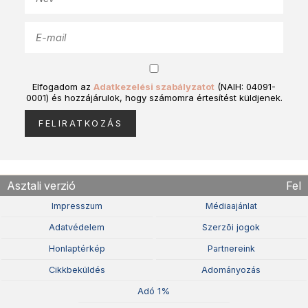
Elfogadom az
Adatkezelési szabályzatot
(NAIH: 04091-
0001) és hozzájárulok, hogy számomra értesítést küldjenek.
Asztali verzió
Fel
Impresszum
Médiaajánlat
Adatvédelem
Szerzõi jogok
Honlaptérkép
Partnereink
Cikkbeküldés
Adományozás
Adó 1%