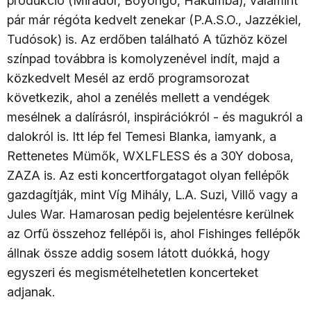
produkció (Mirador, Boyongó, Hakumba), valamint
pár már régóta kedvelt zenekar (P.A.S.O., Jazzékiel,
Tudósok) is. Az erdőben található A tűzhöz közel
színpad továbbra is komolyzenével indít, majd a
közkedvelt Mesél az erdő programsorozat
következik, ahol a zenélés mellett a vendégek
mesélnek a dalírásról, inspirációkról - és magukról a
dalokról is. Itt lép fel Temesi Blanka, iamyank, a
Rettenetes Mümők, WXLFLESS és a 30Y dobosa,
ZAZA is. Az esti koncertforgatagot olyan fellépők
gazdagítják, mint Víg Mihály, L.A. Suzi, Villő vagy a
Jules War. Hamarosan pedig bejelentésre kerülnek
az Orfű összehoz fellépői is, ahol Fishinges fellépők
állnak össze addig sosem látott duókká, hogy
egyszeri és megismételhetetlen koncerteket
adjanak.