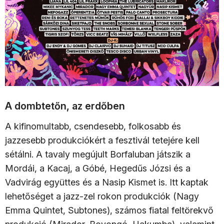
A dombtetőn, az erdőben
A kifinomultabb, csendesebb, folkosabb és
jazzesebb produkciókért a fesztivál tetejére kell
sétálni. A tavaly megújult Borfaluban játszik a
Mordái, a Kacaj, a Góbé, Hegedűs Józsi és a
Vadvirág együttes és a Nasip Kismet is. Itt kaptak
lehetőséget a jazz-zel rokon produkciók (Nagy
Emma Quintet, Subtones), számos fiatal feltörekvő