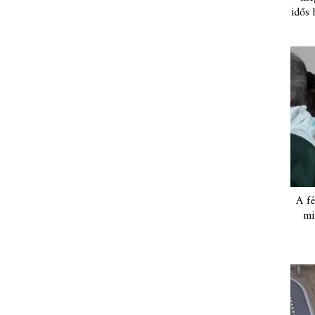
idős 
A fé
mi