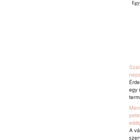
Egy
Szal
néps
Érde
egy 
termé
Meno
petef
eddi
A vá
szer