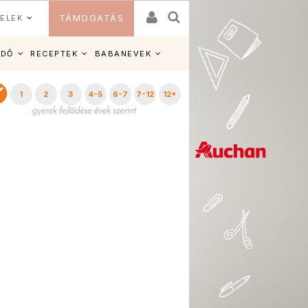
ELEK
TÁMOGATÁS
IDŐ
RECEPTEK
BABANEVEK
1
2
3
4-5
6-7
7-12
12+