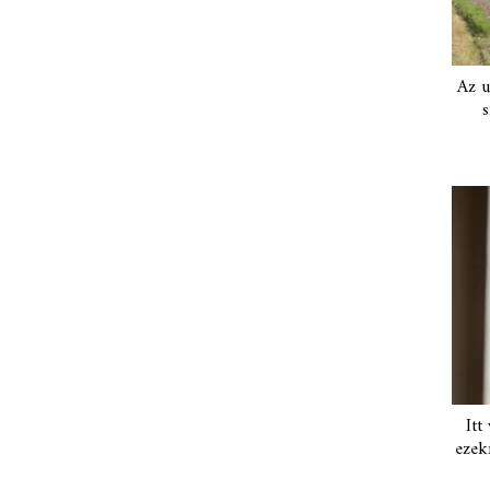
Az u
s
Itt
ezek