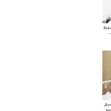
Boks
- 
„Bev
meg