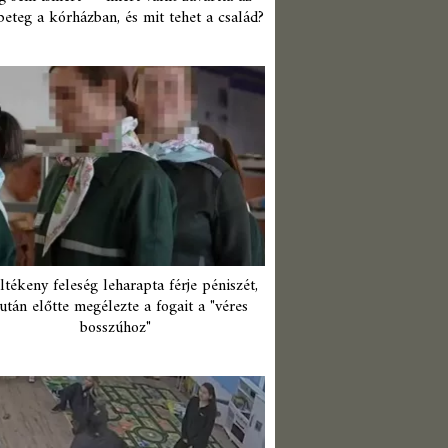
beteg a kórházban, és mit tehet a család?
ltékeny feleség leharapta férje péniszét,
után előtte megélezte a fogait a "véres
bosszúhoz"