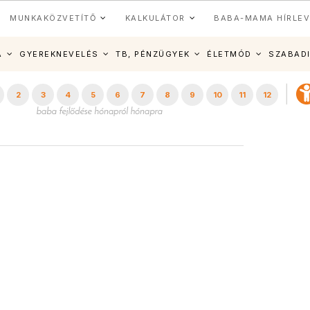
MUNKAKÖZVETÍTŐ
KALKULÁTOR
BABA-MAMA HÍRLEV
A
GYEREKNEVELÉS
TB, PÉNZÜGYEK
ÉLETMÓD
SZABAD
2
3
4
5
6
7
8
9
10
11
12