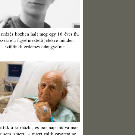
zedzés közben halt meg egy 16 éves fiú
ezekre a figyelmeztető jelekre minden
szülőnek érdemes odafigyelnie
ittük a kórházba, és pár nap múlva már
 sem ismert” – miért válik zavarttá az