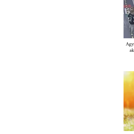
Agys
ak