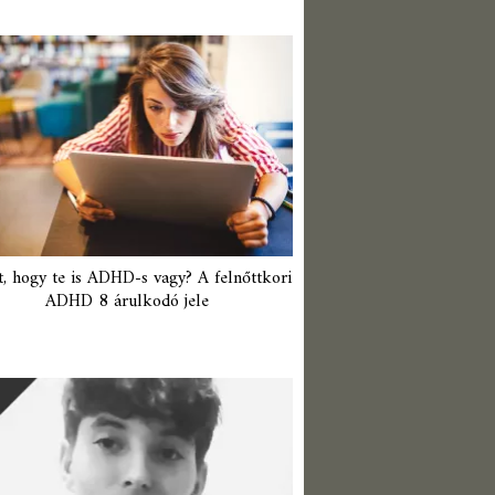
t, hogy te is ADHD-s vagy? A felnőttkori
ADHD 8 árulkodó jele