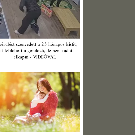
érülést szenvedett a 23 hónapos kisfiú,
it feldobott a gondozó, de nem tudott
elkapni - VIDEÓVAL