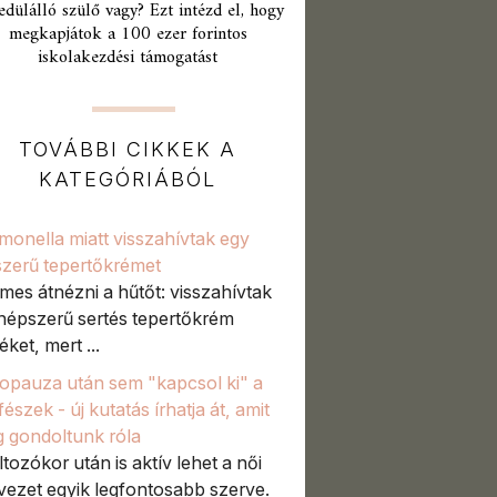
edülálló szülő vagy? Ezt intézd el, hogy
megkapjátok a 100 ezer forintos
iskolakezdési támogatást
TOVÁBBI CIKKEK A
KATEGÓRIÁBÓL
monella miatt visszahívtak egy
zerű tepertőkrémet
mes átnézni a hűtőt: visszahívtak
népszerű sertés tepertőkrém
ket, mert ...
pauza után sem "kapcsol ki" a
észek - új kutatás írhatja át, amit
g gondoltunk róla
ltozókor után is aktív lehet a női
vezet egyik legfontosabb szerve.