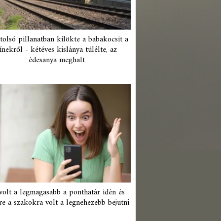
tolsó pillanatban kilökte a babakocsit a
ínekről - kétéves kislánya túlélte, az
édesanya meghalt
 volt a legmagasabb a ponthatár idén és
re a szakokra volt a legnehezebb bejutni