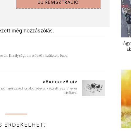
ÚJ REGISZTRÁCIÓ
zett még hozzászólás.
Agys
ak
esült Királyságban először született baba
KÖVETKEZŐ HÍR
y nő mérgezett csokoládéval végzett egy 7 éves
kisfiúval
IS ÉRDEKELHET: