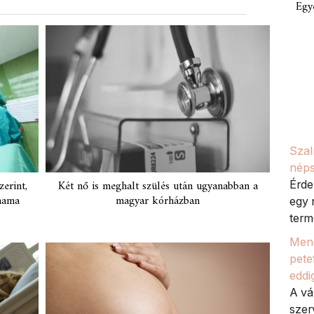
Egy
Szal
néps
erint,
Két nő is meghalt szülés után ugyanabban a
Érde
mama
magyar kórházban
egy 
termé
Meno
petef
eddi
A vá
szer