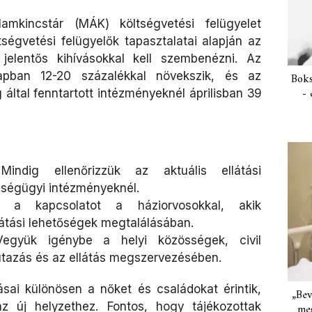
mkincstár (MÁK) költségvetési felügyelet
tségvetési felügyelők tapasztalatai alapján az
jelentős kihívásokkal kell szembenézni. Az
pban 12-20 százalékkal növekszik, és az
Boks
- 
által fenntartott intézményeknél áprilisban 39
indig ellenőrizzük az aktuális ellátási
zségügyi intézményeknél.
 a kapcsolatot a háziorvosokkal, akik
llátási lehetőségek megtalálásában.
gyük igénybe a helyi közösségek, civil
utazás és az ellátás megszervezésében.​
sai különösen a nőket és családokat érintik,
„Bev
az új helyzethez. Fontos, hogy tájékozottak
meg