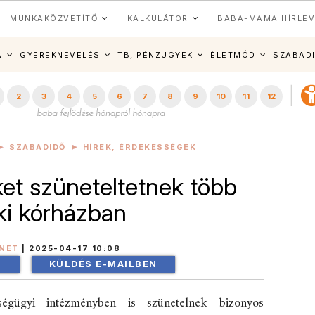
MUNKAKÖZVETÍTŐ
KALKULÁTOR
BABA-MAMA HÍRLEV
A
GYEREKNEVELÉS
TB, PÉNZÜGYEK
ÉLETMÓD
SZABAD
2
3
4
5
6
7
8
9
10
11
12
SZABADIDŐ
HÍREK, ÉRDEKESSÉGEK
et szüneteltetnek több
ki kórházban
INET
|
2025-04-17 10:08
!
KÜLDÉS E-MAILBEN
égügyi intézményben is szünetelnek bizonyos