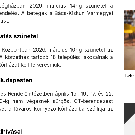
ségházban 2026. március 14-ig szünetel a
endelés. A betegek a Bács-Kiskun Vármegyei
st.​
látás szünetel
 Központban 2026. március 10-ig szünetel az
 A körzethez tartozó 18 település lakosainak a
rházat kell felkeresniük.​
Lehe
 Budapesten
 Rendelőintézetben április 15., 16., 17. és 22.
00-ig nem végeznek sürgős, CT-berendezést
ket a főváros környező kórházaiba szállítja az
ihívásai