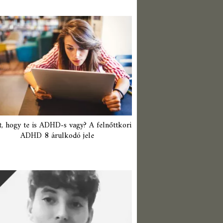
t, hogy te is ADHD-s vagy? A felnőttkori
ADHD 8 árulkodó jele