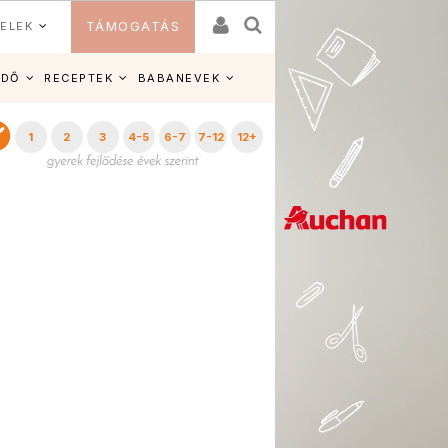
ELEK
TÁMOGATÁS
IDŐ
RECEPTEK
BABANEVEK
1
2
3
4-5
6-7
7-12
12+