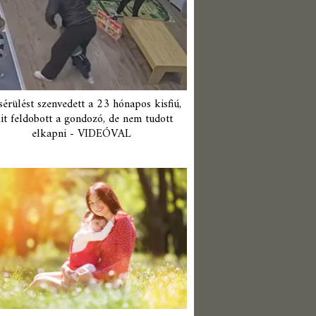
érülést szenvedett a 23 hónapos kisfiú,
it feldobott a gondozó, de nem tudott
elkapni - VIDEÓVAL