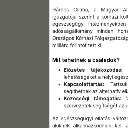
Gárdos Csaba, a Magyar Álla
igazgatója szerint a kórházi köl
egészségügyi intézményekben 
adósságállomány minden hóna
Országos Kórházi Főigazgatóság 
milliárd forintot tett ki.​
Mit tehetnek a családok?
Előzetes tájékozódás:
M
lehetőségeket a helyi egés
Kapcsolattartás:
Tartsuk
segíthetnek az alternatív e
Közösségi támogatás:
Ve
szervezetek segítségét az 
Az egészségügyi ellátás változá
akiknek alkalmazkodniuk kell 