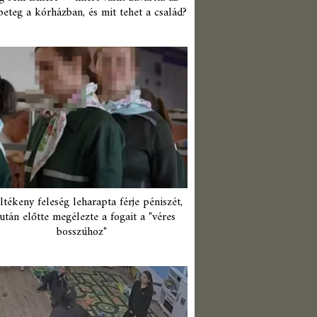
beteg a kórházban, és mit tehet a család?
ltékeny feleség leharapta férje péniszét,
után előtte megélezte a fogait a "véres
bosszúhoz"