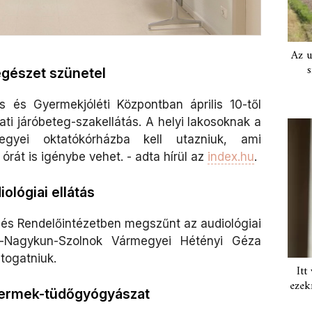
Az u
s
égészet szünetel
s és Gyermekjóléti Központban április 10-től
ti járóbeteg-szakellátás. A helyi lakosoknak a
egyei oktatókórházba kell utazniuk, ami
rát is igénybe vehet.​ - adta hírül az
index.hu
.
lógiai ellátás
z és Rendelőintézetben megszűnt az audiológiai
z-Nagykun-Szolnok Vármegyei Hétényi Géza
átogatniuk.
Itt
ezek
yermek-tüdőgyógyászat