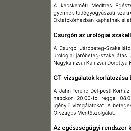
A kecskeméti Meditres Egész
gyermek-tüdőgyógyászati szakr
Oktatókórházban kaphatnak ellátá
Csurgón az urológiai szakel
A Csurgói Járóbeteg-Szakellátó
urológiai járóbeteg-szakellátás.
Nagykanizsai Kanizsai Dorottya Kó
CT-vizsgálatok korlátozása
A Jahn Ferenc Dél-pesti Kórház és
napokon 20:00-tól reggel 08:
igénylő vizsgálatokat. A betege
Országos Mentőszolgálat.​
Az egészségügyi rendszer k