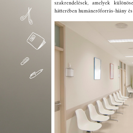
szakrendelések, amelyek különös
hátterében humánerőforrás-hiány és s