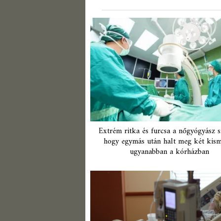
Extrém ritka és furcsa a nőgyógyász sz
hogy egymás után halt meg két kis
ugyanabban a kórházban