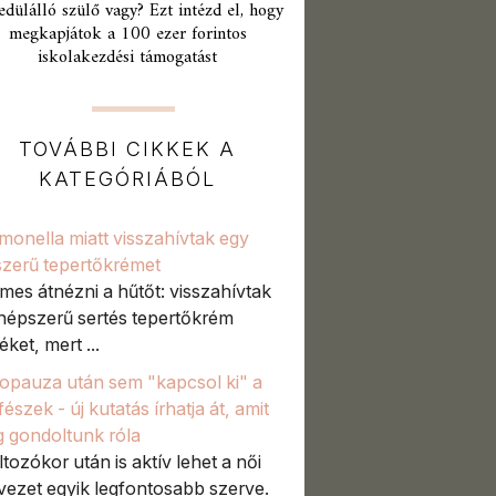
edülálló szülő vagy? Ezt intézd el, hogy
megkapjátok a 100 ezer forintos
iskolakezdési támogatást
TOVÁBBI CIKKEK A
KATEGÓRIÁBÓL
monella miatt visszahívtak egy
zerű tepertőkrémet
mes átnézni a hűtőt: visszahívtak
népszerű sertés tepertőkrém
ket, mert ...
pauza után sem "kapcsol ki" a
észek - új kutatás írhatja át, amit
g gondoltunk róla
ltozókor után is aktív lehet a női
vezet egyik legfontosabb szerve.