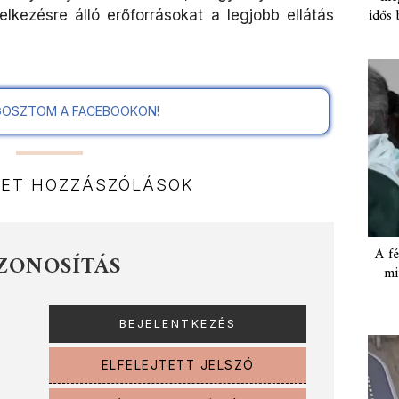
idős 
elkezésre álló erőforrásokat a legjobb ellátás
OSZTOM A FACEBOOKON!
NET HOZZÁSZÓLÁSOK
A fé
ZONOSÍTÁS
mi
ELFELEJTETT JELSZÓ