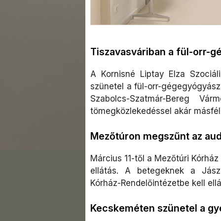
Tiszavasváriban a fül-orr-g
A Kornisné Liptay Elza Szociáli
szünetel a fül-orr-gégegyógyásza
Szabolcs-Szatmár-Bereg Várm
tömegközlekedéssel akár másfél ó
Mezőtúron megszűnt az audio
Március 11-től a Mezőtúri Kórhá
ellátás. A betegeknek a Jás
Kórház-Rendelőintézetbe kell ell
Kecskeméten szünetel a g