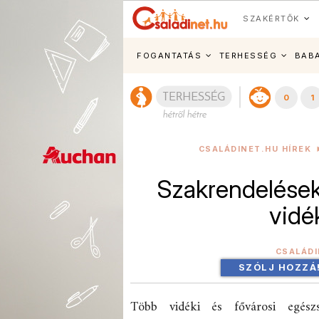
SZAKÉRTŐK
FOGANTATÁS
TERHESSÉG
BAB
0
1
CSALÁDINET.HU HÍREK
Szakrendelések
vidé
CSALÁD
SZÓLJ HOZZÁ
Több vidéki és fővárosi egészs