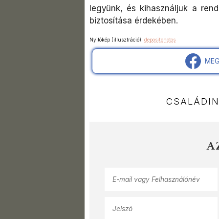
legyünk, és kihasználjuk a rend
biztosítása érdekében.​
Nyitókép (illusztráció):
depositphotos
MEG
CSALÁDI
A