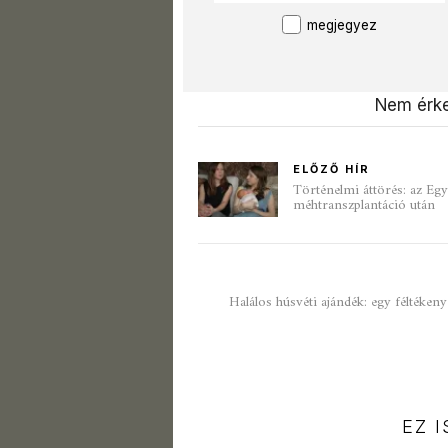
megjegyez
Nem érke
ELŐZŐ HÍR
Történelmi áttörés: az Egy
méhtranszplantáció után​
Halálos húsvéti ajándék: egy féltéken
EZ 