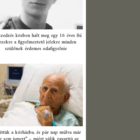
zedzés közben halt meg egy 16 éves fiú
ezekre a figyelmeztető jelekre minden
szülőnek érdemes odafigyelnie
ittük a kórházba, és pár nap múlva már
 sem ismert” – miért válik zavarttá az