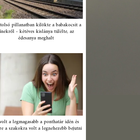
tolsó pillanatban kilökte a babakocsit a
ínekről - kétéves kislánya túlélte, az
édesanya meghalt
 volt a legmagasabb a ponthatár idén és
re a szakokra volt a legnehezebb bejutni