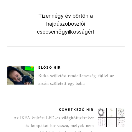
Tizennégy év börtön a
hajdúszoboszlói
csecsemőgyilkosságért
ELŐZŐ HÍR
Ritka születési rendellenesség: füllel az
arcán született egy baba
KÖVETKEZŐ HÍR
Az IKEA kültéri LED-es világítófüzéreket
és lámpákat hív vissza, melyek nem