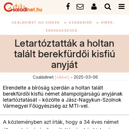
CSALÁDINET.HU CIKKEK
►
SZABADIDŐ
►
HÍREK,
ÉRDEKESSÉGEK
Letartóztatták a holtan
talált berekfürdői kisfiú
anyját
Családinet
[cikkei]
- 2025-03-06
Elrendelte a bíróság szerdán a holtan talált
berekfürdői kisfiú német állampolgárságú anyjának
letartóztatását - közölte a Jász-Nagykun-Szolnok
Vármegyei Főügyészség az MTI-vel.
A közleményben azt írták, hogy a 34 éves német