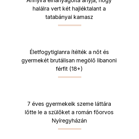
Annyira elhanyagolta anyja, hogy
halálra vert két hajléktalant a
tatabányai kamasz
Életfogytiglanra ítélték a nőt és
gyermekét brutálisan megölő libanoni
férfit (18+)
7 éves gyermekeik szeme láttára
lőtte le a szülőket a román főorvos
Nyíregyházán