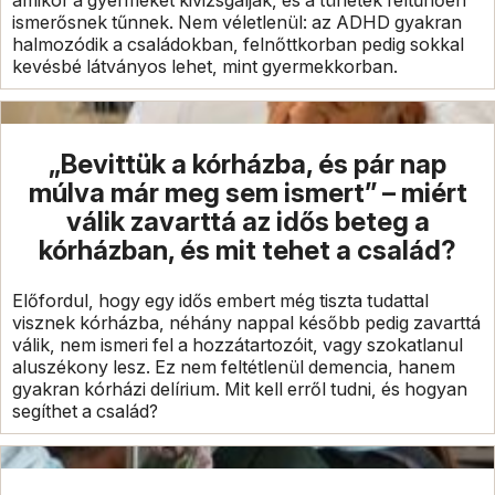
amikor a gyermekét kivizsgálják, és a tünetek feltűnően
ismerősnek tűnnek. Nem véletlenül: az ADHD gyakran
halmozódik a családokban, felnőttkorban pedig sokkal
kevésbé látványos lehet, mint gyermekkorban.
„Bevittük a kórházba, és pár nap
múlva már meg sem ismert” – miért
válik zavarttá az idős beteg a
kórházban, és mit tehet a család?
Előfordul, hogy egy idős embert még tiszta tudattal
visznek kórházba, néhány nappal később pedig zavarttá
válik, nem ismeri fel a hozzátartozóit, vagy szokatlanul
aluszékony lesz. Ez nem feltétlenül demencia, hanem
gyakran kórházi delírium. Mit kell erről tudni, és hogyan
segíthet a család?