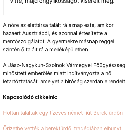
vitte, majd öngyilkosságot kísérelt meg.
A nőre az élettársa talált rá aznap este, amikor
hazaért Ausztriából, és azonnal értesítette a
mentőszolgálatot. A gyermekre másnap reggel
szintén ő talált rá a melléképületben.
A Jász-Nagykun-Szolnok Vármegyei Főügyészség
minősített emberölés miatt indítványozta a nő
letartóztatását, amelyet a bíróság szerdán elrendelt.
Kapcsolódó cikkeink:
Holtan találtak egy tízéves német fiút Berekfürdőn
Őrizetbe vették a berekfürdői tragédiában elhunyt