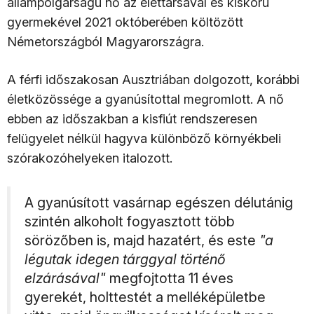
állampolgárságú nő az élettársával és kiskorú
gyermekével 2021 októberében költözött
Németországból Magyarországra.
A férfi időszakosan Ausztriában dolgozott, korábbi
életközössége a gyanúsítottal megromlott. A nő
ebben az időszakban a kisfiút rendszeresen
felügyelet nélkül hagyva különböző környékbeli
szórakozóhelyeken italozott.
A gyanúsított vasárnap egészen délutánig
szintén alkoholt fogyasztott több
sörözőben is, majd hazatért, és este
"a
légutak idegen tárggyal történő
elzárásával"
megfojtotta 11 éves
gyerekét, holttestét a melléképületbe