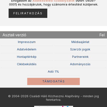
Elfogadom az
Adatkezelési szabályzatot
(NAIH: 04091-
0001) és hozzájárulok, hogy számomra értesítést küldjenek.
Asztali verzió
Fel
Impresszum
Médiaajánlat
Adatvédelem
Szerzõi jogok
Honlaptérkép
Partnereink
Cikkbeküldés
Adományozás
Adó 1%
TÁMOGATÁS
© 2004-2026 Családi Háló Közhasznú Alapítvány - minden jog
fenntartva.