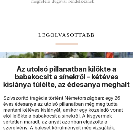
megfelelő dugóval rendelkeznek
LEGOLVASOTTABB
Az utolsó pillanatban kilökte a
babakocsit a sínekről - kétéves
kislánya túlélte, az édesanya meghalt
Szívszorító tragédia történt Németországban: egy 26
éves édesanya az utolsó pillanatban még meg tudta
menteni kétéves kislányát, amikor egy közeledő vonat
elől lelökte a babakocsit a sínekről. A kisgyermek
sértetlen maradt, az anyát azonban elgázolta a
szerelvény. A baleset körülményeit még vizsgálják.