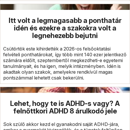
Itt volt a legmagasabb a ponthatár
idén és ezekre a szakokra volt a
legnehezebb bejutni
Csütörtök este kihirdették a 2026-os felsőoktatási
felvételi ponthatárokat, így több mint 140 ezer jelentkező
számára eldőlt, szeptembertől megkezdheti-e egyetemi
tanulmányait, és ha igen, melyik intézményben. Idén is
akadtak olyan szakok, amelyekre rendkívül magas
pontszámmal lehetett csak bekerülni.
Lehet, hogy te is ADHD-s vagy? A
felnőttkori ADHD 8 árulkodó jele
Sok szülő akkor kezd el gyanakodni saját ADHD-jára,