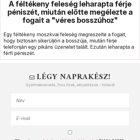
A féltékeny feleség leharapta férje
péniszét, miután előtte megélezte a
fogait a "véres bosszúhoz"
Egy féltékeny moszkvai feleség megreszelte a fogait,
hogy biztosan sikerüljön a bosszúja, miután férje
telefonján egy pikáns üzenetet talált. Ezután leharapta a
férfi péniszét.
LÉGY NAPRAKÉSZ!
Gyermeknevelés, friss hírek, aktualitások - hírlevél