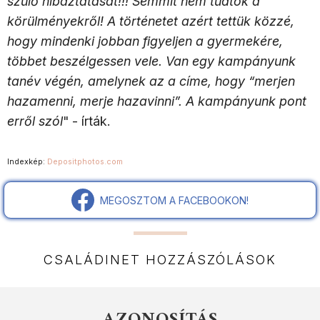
szülő hibáztatását!!! Semmit nem tudtok a
körülményekről! A történetet azért tettük közzé,
hogy mindenki jobban figyeljen a gyermekére,
többet beszélgessen vele. Van egy kampányunk
tanév végén, amelynek az a címe, hogy “merjen
hazamenni, merje hazavinni”. A kampányunk pont
erről szól
" - írták.
Indexkép:
Depositphotos.com
MEGOSZTOM A FACEBOOKON!
CSALÁDINET HOZZÁSZÓLÁSOK