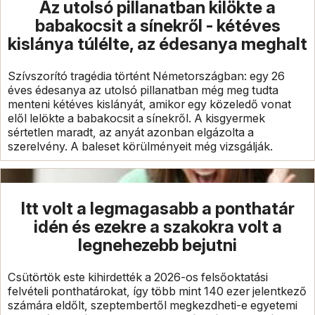
Az utolsó pillanatban kilökte a
babakocsit a sínekről - kétéves
kislánya túlélte, az édesanya meghalt
Szívszorító tragédia történt Németországban: egy 26
éves édesanya az utolsó pillanatban még meg tudta
menteni kétéves kislányát, amikor egy közeledő vonat
elől lelökte a babakocsit a sínekről. A kisgyermek
sértetlen maradt, az anyát azonban elgázolta a
szerelvény. A baleset körülményeit még vizsgálják.
Itt volt a legmagasabb a ponthatár
idén és ezekre a szakokra volt a
legnehezebb bejutni
Csütörtök este kihirdették a 2026-os felsőoktatási
felvételi ponthatárokat, így több mint 140 ezer jelentkező
számára eldőlt, szeptembertől megkezdheti-e egyetemi