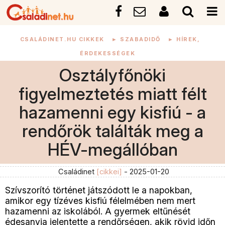
CSALÁDINET.HU CIKKEK
►
SZABADIDŐ
►
HÍREK,
ÉRDEKESSÉGEK
Osztályfőnöki
figyelmeztetés miatt félt
hazamenni egy kisfiú - a
rendőrök találták meg a
HÉV-megállóban
Családinet
[cikkei]
- 2025-01-20
Szívszorító történet játszódott le a napokban,
amikor egy tízéves kisfiú félelmében nem mert
hazamenni az iskolából. A gyermek eltűnését
édesanyja jelentette a rendőrségen, akik rövid időn