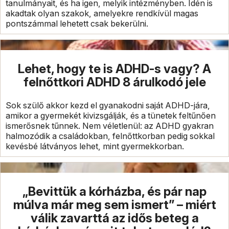
tanulmányait, és ha igen, melyik intézményben. Idén is
akadtak olyan szakok, amelyekre rendkívül magas
pontszámmal lehetett csak bekerülni.
Lehet, hogy te is ADHD-s vagy? A
felnőttkori ADHD 8 árulkodó jele
Sok szülő akkor kezd el gyanakodni saját ADHD-jára,
amikor a gyermekét kivizsgálják, és a tünetek feltűnően
ismerősnek tűnnek. Nem véletlenül: az ADHD gyakran
halmozódik a családokban, felnőttkorban pedig sokkal
kevésbé látványos lehet, mint gyermekkorban.
„Bevittük a kórházba, és pár nap
múlva már meg sem ismert” – miért
válik zavarttá az idős beteg a