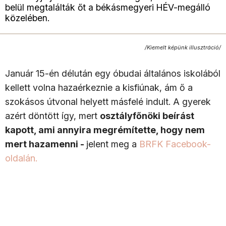
belül megtalálták őt a békásmegyeri HÉV-megálló
közelében.
/Kiemelt képünk illusztráció/
Január 15-én délután egy óbudai általános iskolából
kellett volna hazaérkeznie a kisfiúnak, ám ő a
szokásos útvonal helyett másfelé indult. A gyerek
azért döntött így, mert
osztályfőnöki beírást
kapott, ami annyira megrémítette, hogy nem
mert hazamenni -
jelent meg a
BRFK Facebook-
oldalán.