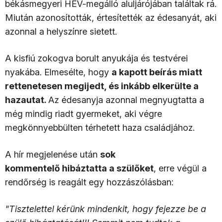
békásmegyeri HÉV-megálló aluljárójában találtak rá.
Miután azonosították, értesítették az édesanyát, aki
azonnal a helyszínre sietett.
A kisfiú zokogva borult anyukája és testvérei
nyakába. Elmesélte, hogy
a kapott beírás miatt
rettenetesen megijedt, és inkább elkerülte a
hazautat.
Az édesanyja azonnal megnyugtatta a
még mindig riadt gyermeket, aki végre
megkönnyebbülten térhetett haza családjához.
A hír megjelenése után
sok
kommentelő hibáztatta a szülőket
, erre végül a
rendőrség is reagált egy hozzászólásban:
"Tisztelettel kérünk mindenkit, hogy fejezze be a