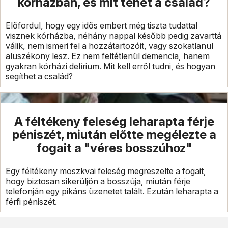
kórházban, és mit tehet a család?
Előfordul, hogy egy idős embert még tiszta tudattal
visznek kórházba, néhány nappal később pedig zavarttá
válik, nem ismeri fel a hozzátartozóit, vagy szokatlanul
aluszékony lesz. Ez nem feltétlenül demencia, hanem
gyakran kórházi delírium. Mit kell erről tudni, és hogyan
segíthet a család?
A féltékeny feleség leharapta férje
péniszét, miután előtte megélezte a
fogait a "véres bosszúhoz"
Egy féltékeny moszkvai feleség megreszelte a fogait,
hogy biztosan sikerüljön a bosszúja, miután férje
telefonján egy pikáns üzenetet talált. Ezután leharapta a
férfi péniszét.