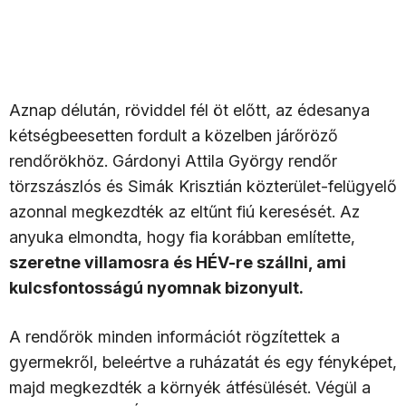
Aznap délután, röviddel fél öt előtt, az édesanya
kétségbeesetten fordult a közelben járőröző
rendőrökhöz. Gárdonyi Attila György rendőr
törzszászlós és Simák Krisztián közterület-felügyelő
azonnal megkezdték az eltűnt fiú keresését. Az
anyuka elmondta, hogy fia korábban említette,
szeretne villamosra és HÉV-re szállni, ami
kulcsfontosságú nyomnak bizonyult.
A rendőrök minden információt rögzítettek a
gyermekről, beleértve a ruházatát és egy fényképet,
majd megkezdték a környék átfésülését. Végül a