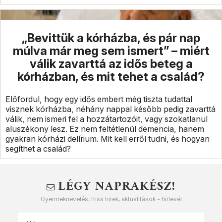
„Bevittük a kórházba, és pár nap
múlva már meg sem ismert” – miért
válik zavarttá az idős beteg a
kórházban, és mit tehet a család?
Előfordul, hogy egy idős embert még tiszta tudattal
visznek kórházba, néhány nappal később pedig zavarttá
válik, nem ismeri fel a hozzátartozóit, vagy szokatlanul
aluszékony lesz. Ez nem feltétlenül demencia, hanem
gyakran kórházi delírium. Mit kell erről tudni, és hogyan
segíthet a család?
LÉGY NAPRAKÉSZ!
Gyermeknevelés, friss hírek, aktualitások - hírlevél