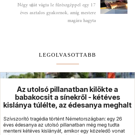
Négy ujját vágta le fűrészgéppel egy 17
éves asztalos gyakornok, amíg mestere
magára hagyta
LEGOLVASOTTABB
Az utolsó pillanatban kilökte a
babakocsit a sínekről - kétéves
kislánya túlélte, az édesanya meghalt
Szívszorító tragédia történt Németországban: egy 26
éves édesanya az utolsó pillanatban még meg tudta
menteni kétéves kislányát, amikor egy közeledő vonat