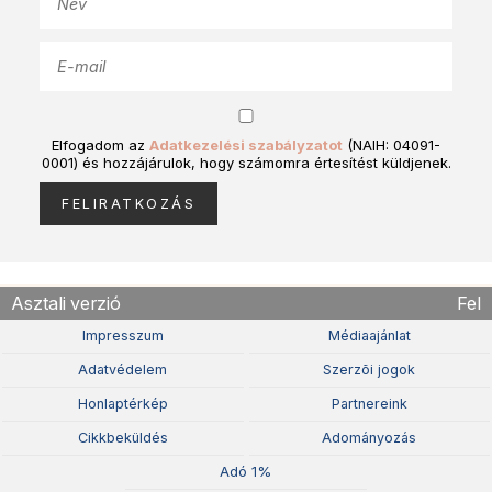
Elfogadom az
Adatkezelési szabályzatot
(NAIH: 04091-
0001) és hozzájárulok, hogy számomra értesítést küldjenek.
Asztali verzió
Fel
Impresszum
Médiaajánlat
Adatvédelem
Szerzõi jogok
Honlaptérkép
Partnereink
Cikkbeküldés
Adományozás
Adó 1%