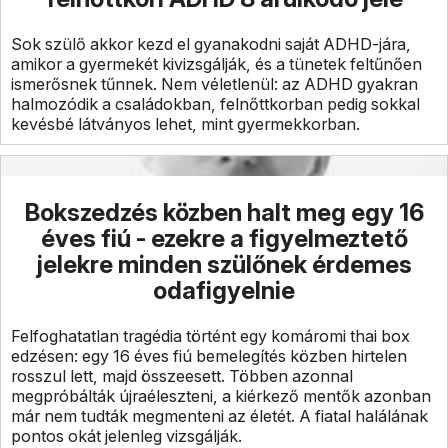
Sok szülő akkor kezd el gyanakodni saját ADHD-jára,
amikor a gyermekét kivizsgálják, és a tünetek feltűnően
ismerősnek tűnnek. Nem véletlenül: az ADHD gyakran
halmozódik a családokban, felnőttkorban pedig sokkal
kevésbé látványos lehet, mint gyermekkorban.
Bokszedzés közben halt meg egy 16
éves fiú - ezekre a figyelmeztető
jelekre minden szülőnek érdemes
odafigyelnie
Felfoghatatlan tragédia történt egy komáromi thai box
edzésen: egy 16 éves fiú bemelegítés közben hirtelen
rosszul lett, majd összeesett. Többen azonnal
megpróbálták újraéleszteni, a kiérkező mentők azonban
már nem tudták megmenteni az életét. A fiatal halálának
pontos okát jelenleg vizsgálják.