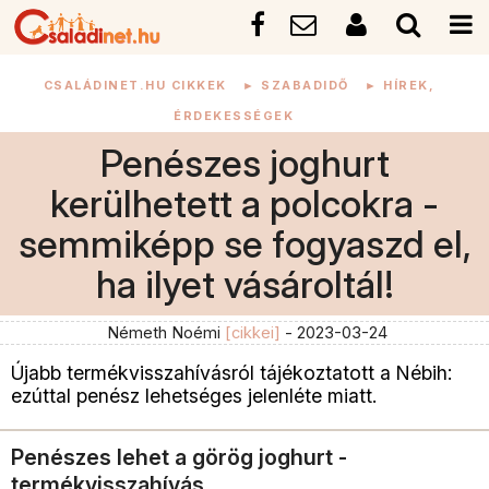
CSALÁDINET.HU CIKKEK
►
SZABADIDŐ
►
HÍREK,
ÉRDEKESSÉGEK
Penészes joghurt
kerülhetett a polcokra -
semmiképp se fogyaszd el,
ha ilyet vásároltál!
Németh Noémi
[cikkei]
- 2023-03-24
Újabb termékvisszahívásról tájékoztatott a Nébih:
ezúttal penész lehetséges jelenléte miatt.
Penészes lehet a görög joghurt -
termékvisszahívás