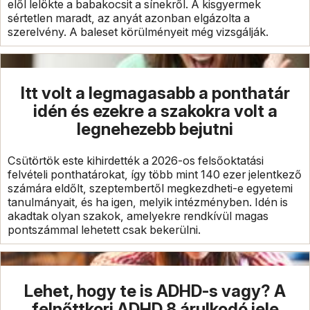
elől lelökte a babakocsit a sínekről. A kisgyermek
sértetlen maradt, az anyát azonban elgázolta a
szerelvény. A baleset körülményeit még vizsgálják.
Itt volt a legmagasabb a ponthatár
idén és ezekre a szakokra volt a
legnehezebb bejutni
Csütörtök este kihirdették a 2026-os felsőoktatási
felvételi ponthatárokat, így több mint 140 ezer jelentkező
számára eldőlt, szeptembertől megkezdheti-e egyetemi
tanulmányait, és ha igen, melyik intézményben. Idén is
akadtak olyan szakok, amelyekre rendkívül magas
pontszámmal lehetett csak bekerülni.
Lehet, hogy te is ADHD-s vagy? A
felnőttkori ADHD 8 árulkodó jele