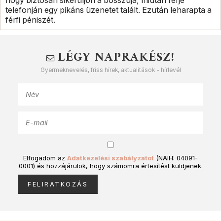
telefonján egy pikáns üzenetet talált. Ezután leharapta a
férfi péniszét.
LÉGY NAPRAKÉSZ!
Gyermeknevelés, friss hírek, aktualitások - hírlevél
Elfogadom az
Adatkezelési szabályzatot
(NAIH: 04091-
0001) és hozzájárulok, hogy számomra értesítést küldjenek.