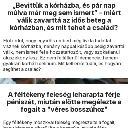
„Bevittük a kórházba, és pár nap
múlva már meg sem ismert” – miért
válik zavarttá az idős beteg a
kórházban, és mit tehet a család?
Előfordul, hogy egy idős embert még tiszta tudattal
visznek kórházba, néhány nappal később pedig zavarttá
válik, nem ismeri fel a hozzátartozóit, vagy szokatlanul
aluszékony lesz. Ez nem feltétlenül demencia, hanem
gyakran kórházi delírium. Mit kell erről tudni, és hogyan
segíthet a család?
A féltékeny feleség leharapta férje
péniszét, miután előtte megélezte a
fogait a "véres bosszúhoz"
Egy féltékeny moszkvai feleség megreszelte a fogait,
hogy biztosan sikerüljön a bosszúja, miután férje