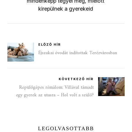
mindenképp tegyél meg, mielőtt
kirepülnek a gyerekeid
ELŐZŐ HÍR
Éjszakai óvodát indítottak Terézvárosban
KÖVETKEZŐ HÍR
Repülőgépes rémálom: Villával támadt
egy gyerek az utasra – Hol volt a szülő?
LEGOLVASOTTABB