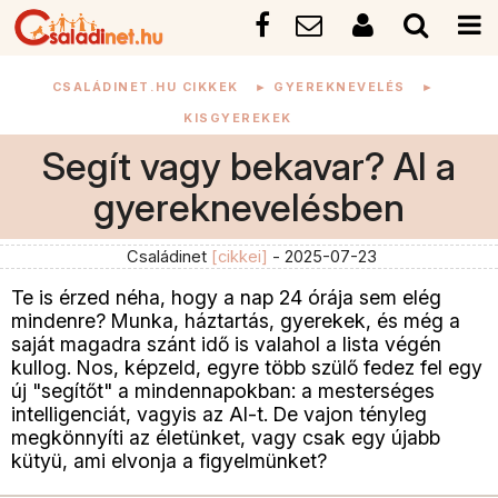
CSALÁDINET.HU CIKKEK
►
GYEREKNEVELÉS
►
KISGYEREKEK
Segít vagy bekavar? AI a
gyereknevelésben
Családinet
[cikkei]
- 2025-07-23
Te is érzed néha, hogy a nap 24 órája sem elég
mindenre? Munka, háztartás, gyerekek, és még a
saját magadra szánt idő is valahol a lista végén
kullog. Nos, képzeld, egyre több szülő fedez fel egy
új "segítőt" a mindennapokban: a mesterséges
intelligenciát, vagyis az AI-t. De vajon tényleg
megkönnyíti az életünket, vagy csak egy újabb
kütyü, ami elvonja a figyelmünket?