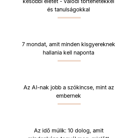
későbbi életét - valódi történetekkel
és tanulságokkal
7 mondat, amit minden kisgyereknek
hallania kell naponta
Az AI-nak jobb a szókincse, mint az
embernek
Az idő múlik: 10 dolog, amit