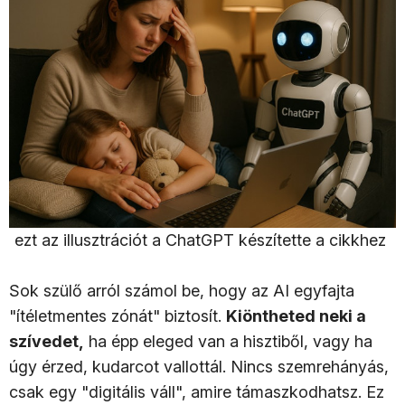
ezt az illusztrációt a ChatGPT készítette a cikkhez
Sok szülő arról számol be, hogy az AI egyfajta
"ítéletmentes zónát" biztosít.
Kiöntheted neki a
szívedet,
ha épp eleged van a hisztiből, vagy ha
úgy érzed, kudarcot vallottál. Nincs szemrehányás,
csak egy "digitális váll", amire támaszkodhatsz. Ez