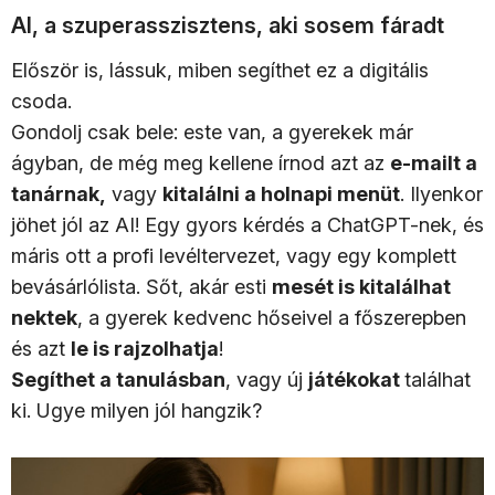
AI, a szuperasszisztens, aki sosem fáradt
Először is, lássuk, miben segíthet ez a digitális
csoda.
Gondolj csak bele: este van, a gyerekek már
ágyban, de még meg kellene írnod azt az
e-mailt a
tanárnak,
vagy
kitalálni a holnapi menüt
. Ilyenkor
jöhet jól az AI! Egy gyors kérdés a ChatGPT-nek, és
máris ott a profi levéltervezet, vagy egy komplett
bevásárlólista. Sőt, akár esti
mesét is kitalálhat
nektek
, a gyerek kedvenc hőseivel a főszerepben
és azt
le is rajzolhatja
!
Segíthet a tanulásban
, vagy új
játékokat
találhat
ki. Ugye milyen jól hangzik?