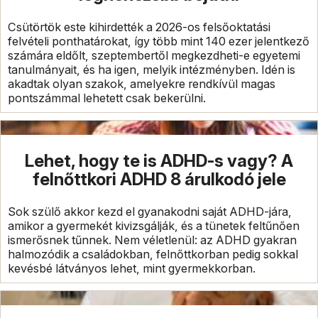
Csütörtök este kihirdették a 2026-os felsőoktatási
felvételi ponthatárokat, így több mint 140 ezer jelentkező
számára eldőlt, szeptembertől megkezdheti-e egyetemi
tanulmányait, és ha igen, melyik intézményben. Idén is
akadtak olyan szakok, amelyekre rendkívül magas
pontszámmal lehetett csak bekerülni.
Lehet, hogy te is ADHD-s vagy? A
felnőttkori ADHD 8 árulkodó jele
Sok szülő akkor kezd el gyanakodni saját ADHD-jára,
amikor a gyermekét kivizsgálják, és a tünetek feltűnően
ismerősnek tűnnek. Nem véletlenül: az ADHD gyakran
halmozódik a családokban, felnőttkorban pedig sokkal
kevésbé látványos lehet, mint gyermekkorban.