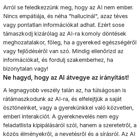
Arról se feledkezzünk meg, hogy az AI nem ember.
Nincs empátiája, és néha "hallucinál", azaz téves
vagy pontatlan információkat adhat. Ezért sose
támaszkodj kizárólag az AI-ra komoly döntések
meghozatalakor, főleg, ha a gyereked egészségéről
vagy fejlődéséről van szó. Mindig ellenőrizd az
információkat, és fordulj szakemberhez, ha
bizonytalan vagy!
Ne hagyd, hogy az AI átvegye az irányítást!
A legnagyobb veszély talán az, ha túlságosan is
rátámaszkodunk az AI-ra, és elfelejtjük a saját
ösztöneinket, vagy a gyerekünkkel való közvetlen,
emberi interakciót. A gyereknevelés nem egy
feladatlista kipipálásáról szól, hanem a szeretetről, a
közös élményekről, a nevetésről és a sírásról. Az AI