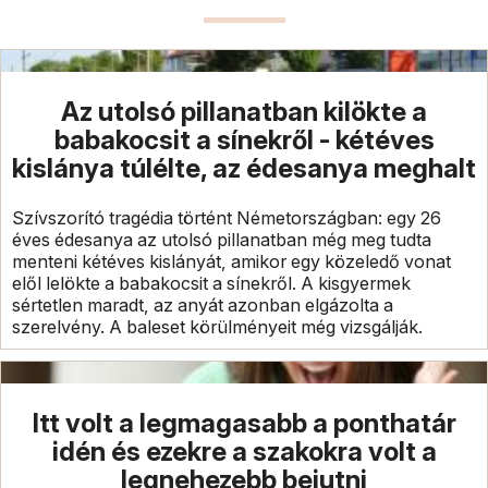
Az utolsó pillanatban kilökte a
babakocsit a sínekről - kétéves
kislánya túlélte, az édesanya meghalt
Szívszorító tragédia történt Németországban: egy 26
éves édesanya az utolsó pillanatban még meg tudta
menteni kétéves kislányát, amikor egy közeledő vonat
elől lelökte a babakocsit a sínekről. A kisgyermek
sértetlen maradt, az anyát azonban elgázolta a
szerelvény. A baleset körülményeit még vizsgálják.
Itt volt a legmagasabb a ponthatár
idén és ezekre a szakokra volt a
legnehezebb bejutni