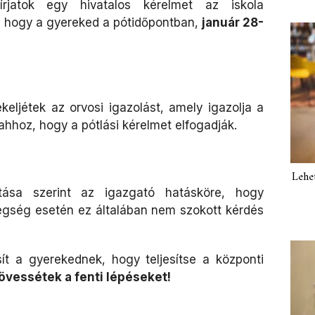
írjatok egy hivatalos kérelmet az iskola
, hogy a gyereked a pótidőpontban,
január 28-
ljétek az orvosi igazolást, amely igazolja a
hhoz, hogy a pótlási kérelmet elfogadják.
Lehe
atása szerint az igazgató hatásköre, hogy
tegség esetén ez általában nem szokott kérdés
ít a gyerekednek, hogy teljesítse a központi
essétek a fenti lépéseket!