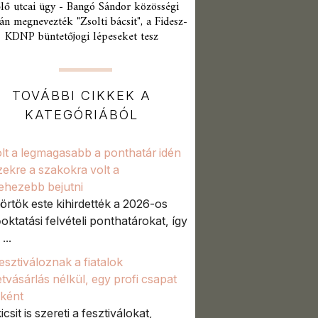
lő utcai ügy - Bangó Sándor közösségi
án megnevezték "Zsolti bácsit", a Fidesz-
KDNP büntetőjogi lépeseket tesz
TOVÁBBI CIKKEK A
KATEGÓRIÁBÓL
volt a legmagasabb a ponthatár idén
zekre a szakokra volt a
ehezebb bejutni
örtök este kihirdették a 2026-os
őoktatási felvételi ponthatárokat, így
...
fesztiváloznak a fiatalok
etvásárlás nélkül, egy profi csapat
aként
icsit is szereti a fesztiválokat,