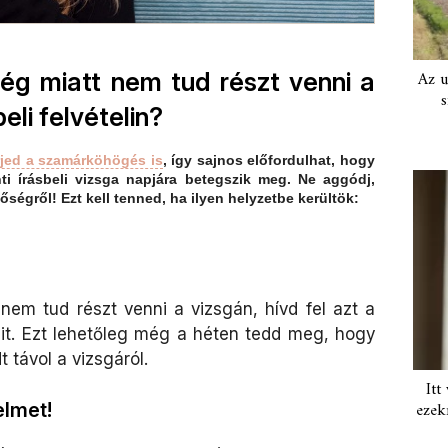
Az u
ség miatt nem tud részt venni a
s
eli felvételin?
rjed a szamárköhögés is
, így sajnos előfordulhat, hogy
i írásbeli vizsga napjára betegszik meg. Ne aggódj,
ségről! Ezt kell tenned, ha ilyen helyzetbe kerültök:
nem tud részt venni a vizsgán, hívd fel azt a
elit. Ezt lehetőleg még a héten tedd meg, hogy
t távol a vizsgáról.
Itt
ezek
elmet!