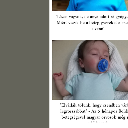
"Lázas vagyok, de anya adott rá gyógys
Miért viszik be a beteg gyereket a sz
oviba?
"Elvárják tőlünk, hogy csendben vár
legrosszabbat" - Az 5 hónapos Boldi
betegségével magyar orvosok még
találkoztak