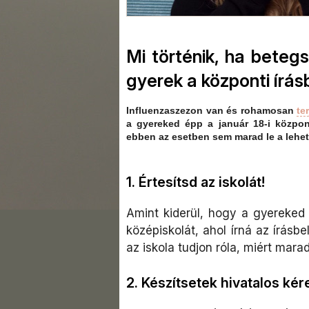
Mi történik, ha beteg
gyerek a központi írásb
Influenzaszezon van és rohamosan
te
a gyereked épp a január 18-i központ
ebben az esetben sem marad le a lehető
1. Értesítsd az iskolát!
Amint kiderül, hogy a gyereked 
középiskolát, ahol írná az írásb
az iskola tudjon róla, miért marad
2. Készítsetek hivatalos kér