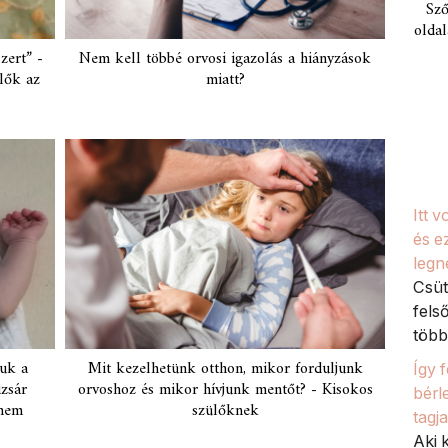
Sző
oldal
zert” -
Nem kell többé orvosi igazolás a hiányzások
ülők az
miatt?
Itt 
és e
legn
Csüt
fels
több 
juk a
Mit kezelhetünk otthon, mikor forduljunk
Így 
zsár
orvoshoz és mikor hívjunk mentőt? - Kisokos
bérl
 nem
szülőknek
tagj
Aki k