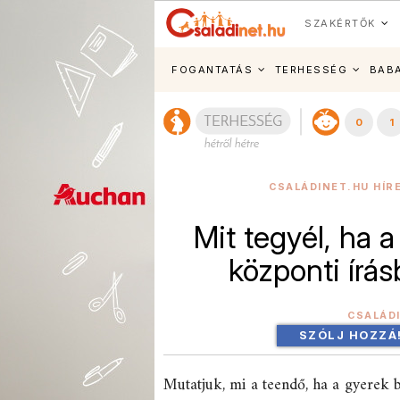
SZAKÉRTŐK
FOGANTATÁS
TERHESSÉG
BAB
0
1
CSALÁDINET.HU HÍR
Mit tegyél, ha 
központi írás
CSALÁD
SZÓLJ HOZZÁ
Mutatjuk, mi a teendő, ha a gyerek b