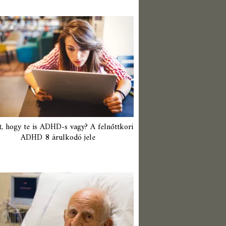
t, hogy te is ADHD-s vagy? A felnőttkori
ADHD 8 árulkodó jele