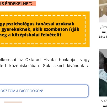
IS ÉRDEKELHET:
„Bev
meg
idős 
keresni az Oktatási Hivatal honlapját, vagy
ntett középiskolában. Sok sikert kívánunk a
OSZTOM A FACEBOOKON!
A fé
mi