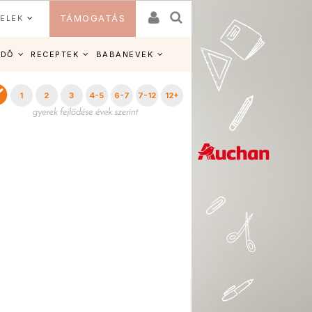
ELEK
TÁMOGATÁS
IDŐ
RECEPTEK
BABANEVEK
1
2
3
4-5
6-7
7-12
12+