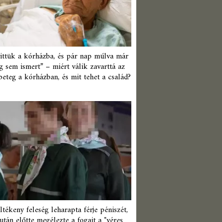
ittük a kórházba, és pár nap múlva már
 sem ismert” – miért válik zavarttá az
beteg a kórházban, és mit tehet a család?
ltékeny feleség leharapta férje péniszét,
után előtte megélezte a fogait a "véres