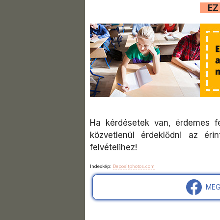
EZ 
Ha kérdésetek van, érdemes fel
közvetlenül érdeklődni az éri
felvételihez!
Indexkép:
Depositphotos.com
MEG