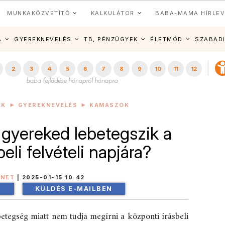
MUNKAKÖZVETÍTŐ
KALKULÁTOR
BABA-MAMA HÍRLEV
A
GYEREKNEVELÉS
TB, PÉNZÜGYEK
ÉLETMÓD
SZABAD
2
3
4
5
6
7
8
9
10
11
12
EK
GYEREKNEVELÉS
KAMASZOK
a gyereked lebetegszik a
beli felvételi napjára?
INET
|
2025-01-15 10:42
!
KÜLDÉS E-MAILBEN
etegség miatt nem tudja megírni a központi írásbeli