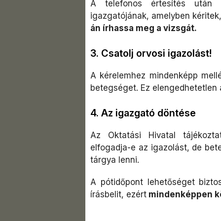
A telefonos értesítés után 
igazgatójának, amelyben kéritek
án írhassa meg a vizsgát.
3. Csatolj orvosi igazolást!
A kérelemhez mindenképp melléke
betegséget. Ez elengedhetetlen a
4. Az igazgató döntése
Az Oktatási Hivatal tájékozt
elfogadja-e az igazolást, de be
tárgya lenni.
A pótidőpont lehetőséget biztos
írásbelit, ezért
mindenképpen köv