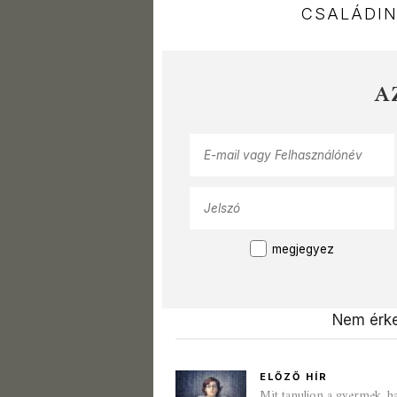
CSALÁDI
A
megjegyez
Nem érke
ELŐZŐ HÍR
Mit tanuljon a gyermek, h