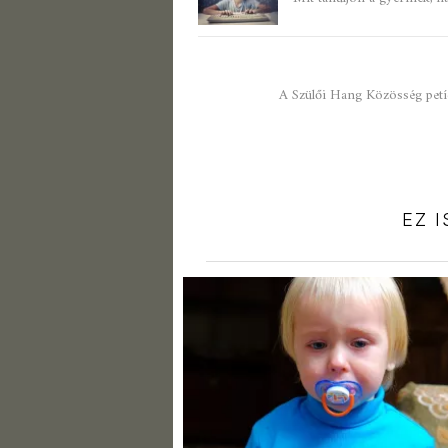
A Szülői Hang Közösség petíc
EZ 