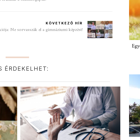
KÖVETKEZŐ HÍR
iója: Ne sorvasszák el a gimnáziumi képzést!
Egy
IS ÉRDEKELHET: