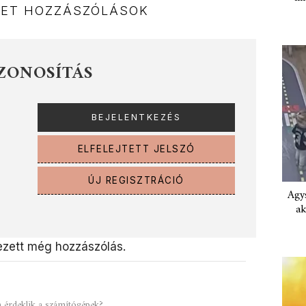
NET HOZZÁSZÓLÁSOK
ZONOSÍTÁS
ELFELEJTETT JELSZÓ
ÚJ REGISZTRÁCIÓ
Agys
ak
zett még hozzászólás.
a érdeklik a számítógépek?