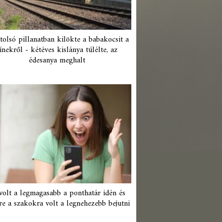
tolsó pillanatban kilökte a babakocsit a
ínekről - kétéves kislánya túlélte, az
édesanya meghalt
 volt a legmagasabb a ponthatár idén és
re a szakokra volt a legnehezebb bejutni