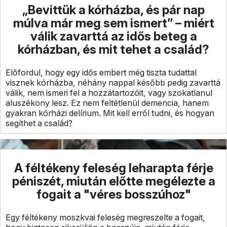
„Bevittük a kórházba, és pár nap
múlva már meg sem ismert” – miért
válik zavarttá az idős beteg a
kórházban, és mit tehet a család?
Előfordul, hogy egy idős embert még tiszta tudattal
visznek kórházba, néhány nappal később pedig zavarttá
válik, nem ismeri fel a hozzátartozóit, vagy szokatlanul
aluszékony lesz. Ez nem feltétlenül demencia, hanem
gyakran kórházi delírium. Mit kell erről tudni, és hogyan
segíthet a család?
A féltékeny feleség leharapta férje
péniszét, miután előtte megélezte a
fogait a "véres bosszúhoz"
Egy féltékeny moszkvai feleség megreszelte a fogait,