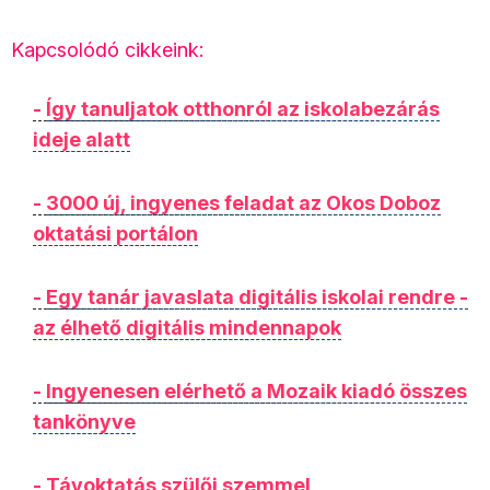
Kapcsolódó cikkeink:
-
Így tanuljatok otthonról az iskolabezárás
ideje alatt
-
3000 új, ingyenes feladat az Okos Doboz
oktatási portálon
-
Egy tanár javaslata digitális iskolai rendre -
az élhető digitális mindennapok
-
Ingyenesen elérhető a Mozaik kiadó összes
tankönyve
-
Távoktatás szülői szemmel