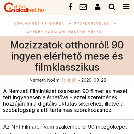
CSALÁDINET.HU CIKKEK
►
GYEREKNEVELÉS
►
GYEREKIRODALOM, HANGOS MESÉK
Mozizzatok otthonról! 90
ingyen elérhető mese és
filmklasszikus
Németh Noémi
[cikkei]
- 2020-03-23
A Nemzeti Filmintézet összesen 90 filmet és mesét
tett ingyenesen elérhetővé - ezzel szeretnének
hozzájárulni a digitális oktatás sikeréhez, illetve a
szobafogság alatti tartalmas szórakozáshoz.
Az NFI Filmarchívum szakemberei 90 mozgóképet