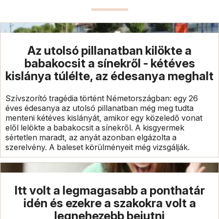
Az utolsó pillanatban kilökte a
babakocsit a sínekről - kétéves
kislánya túlélte, az édesanya meghalt
Szívszorító tragédia történt Németországban: egy 26
éves édesanya az utolsó pillanatban még meg tudta
menteni kétéves kislányát, amikor egy közeledő vonat
elől lelökte a babakocsit a sínekről. A kisgyermek
sértetlen maradt, az anyát azonban elgázolta a
szerelvény. A baleset körülményeit még vizsgálják.
Itt volt a legmagasabb a ponthatár
idén és ezekre a szakokra volt a
legnehezebb bejutni