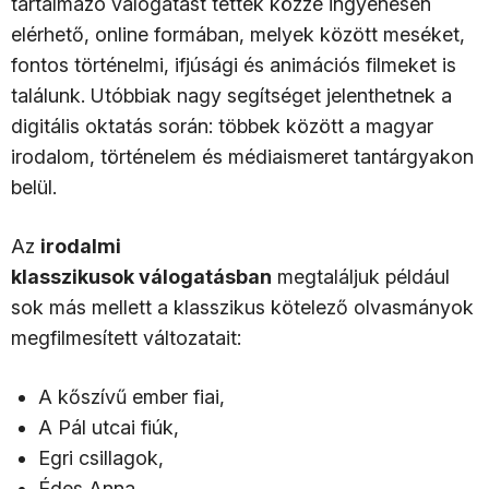
tartalmazó válogatást tettek közzé ingyenesen
elérhető, online formában, melyek között meséket,
fontos történelmi, ifjúsági és animációs filmeket is
találunk. Utóbbiak nagy segítséget jelenthetnek a
digitális oktatás során: többek között a magyar
irodalom, történelem és médiaismeret tantárgyakon
belül.
Az
irodalmi
klasszikusok válogatásban
megtaláljuk például
sok más mellett a klasszikus kötelező olvasmányok
megfilmesített változatait:
A kőszívű ember fiai,
A Pál utcai fiúk,
Egri csillagok,
Édes Anna,