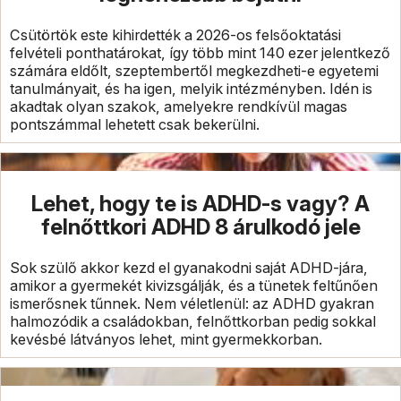
Csütörtök este kihirdették a 2026-os felsőoktatási
felvételi ponthatárokat, így több mint 140 ezer jelentkező
számára eldőlt, szeptembertől megkezdheti-e egyetemi
tanulmányait, és ha igen, melyik intézményben. Idén is
akadtak olyan szakok, amelyekre rendkívül magas
pontszámmal lehetett csak bekerülni.
Lehet, hogy te is ADHD-s vagy? A
felnőttkori ADHD 8 árulkodó jele
Sok szülő akkor kezd el gyanakodni saját ADHD-jára,
amikor a gyermekét kivizsgálják, és a tünetek feltűnően
ismerősnek tűnnek. Nem véletlenül: az ADHD gyakran
halmozódik a családokban, felnőttkorban pedig sokkal
kevésbé látványos lehet, mint gyermekkorban.