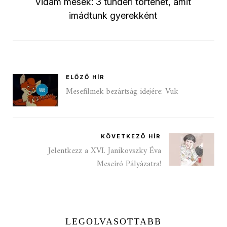
Vidám mesék: 3 tündéri történet, amit
imádtunk gyerekként
ELŐZŐ HÍR
Mesefilmek bezártság idejére: Vuk
KÖVETKEZŐ HÍR
Jelentkezz a XVI. Janikovszky Éva
Meseíró Pályázatra!
LEGOLVASOTTABB