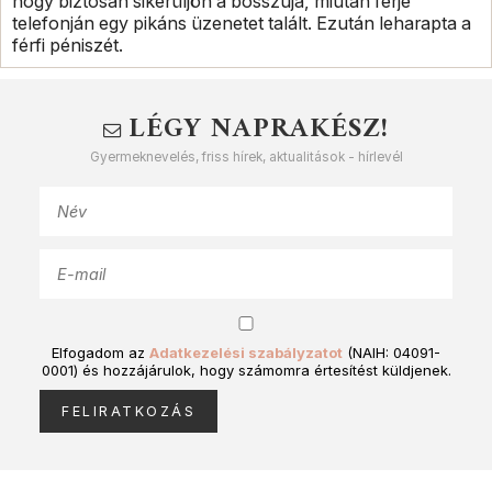
hogy biztosan sikerüljön a bosszúja, miután férje
telefonján egy pikáns üzenetet talált. Ezután leharapta a
férfi péniszét.
LÉGY NAPRAKÉSZ!
Gyermeknevelés, friss hírek, aktualitások - hírlevél
Elfogadom az
Adatkezelési szabályzatot
(NAIH: 04091-
0001) és hozzájárulok, hogy számomra értesítést küldjenek.