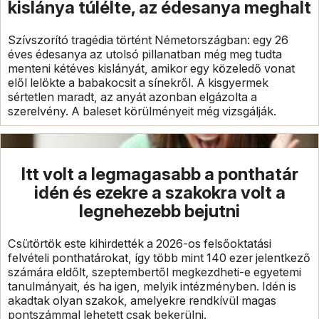
kislánya túlélte, az édesanya meghalt
Szívszorító tragédia történt Németországban: egy 26
éves édesanya az utolsó pillanatban még meg tudta
menteni kétéves kislányát, amikor egy közeledő vonat
elől lelökte a babakocsit a sínekről. A kisgyermek
sértetlen maradt, az anyát azonban elgázolta a
szerelvény. A baleset körülményeit még vizsgálják.
Itt volt a legmagasabb a ponthatár
idén és ezekre a szakokra volt a
legnehezebb bejutni
Csütörtök este kihirdették a 2026-os felsőoktatási
felvételi ponthatárokat, így több mint 140 ezer jelentkező
számára eldőlt, szeptembertől megkezdheti-e egyetemi
tanulmányait, és ha igen, melyik intézményben. Idén is
akadtak olyan szakok, amelyekre rendkívül magas
pontszámmal lehetett csak bekerülni.