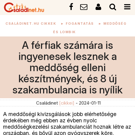
CSALÁDINET.HU CIKKEK
►
FOGANTATÁS
►
MEDDŐSÉG
ÉS LOMBIK
A férfiak számára is
ingyenesek lesznek a
meddőség elleni
készítmények, és 8 új
szakambulancia is nyílik
Családinet
[cikkei]
- 2024-01-11
A meddőségi kivizsgálások jobb elérhetősége
érdekében még ebben az évben nyolc
meddőségkezelési szakambulanciát hoznak létre az
országban, és bővül azon gyógyszerek köre,