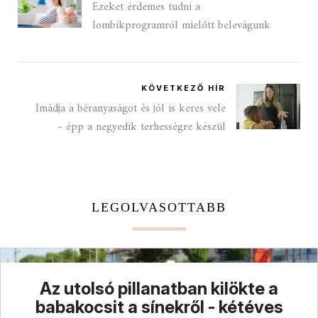
Ezeket érdemes tudni a
lombikprogramról mielőtt belevágunk
KÖVETKEZŐ HÍR
Imádja a béranyaságot és jól is keres vele
- épp a negyedik terhességre készül
LEGOLVASOTTABB
Az utolsó pillanatban kilökte a
babakocsit a sínekről - kétéves