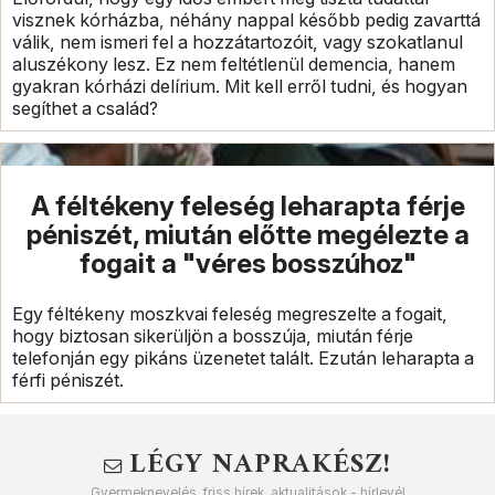
visznek kórházba, néhány nappal később pedig zavarttá
válik, nem ismeri fel a hozzátartozóit, vagy szokatlanul
aluszékony lesz. Ez nem feltétlenül demencia, hanem
gyakran kórházi delírium. Mit kell erről tudni, és hogyan
segíthet a család?
A féltékeny feleség leharapta férje
péniszét, miután előtte megélezte a
fogait a "véres bosszúhoz"
Egy féltékeny moszkvai feleség megreszelte a fogait,
hogy biztosan sikerüljön a bosszúja, miután férje
telefonján egy pikáns üzenetet talált. Ezután leharapta a
férfi péniszét.
LÉGY NAPRAKÉSZ!
Gyermeknevelés, friss hírek, aktualitások - hírlevél