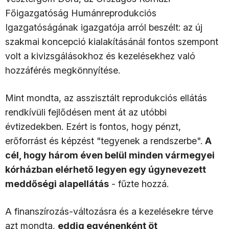
Főigazgatóság Humánreprodukciós
Igazgatóságának igazgatója arról beszélt: az új
szakmai koncepció kialakításánál fontos szempont
volt a kivizsgálásokhoz és kezelésekhez való
hozzáférés megkönnyítése.
Mint mondta, az asszisztált reprodukciós ellátás
rendkívüli fejlődésen ment át az utóbbi
évtizedekben. Ezért is fontos, hogy pénzt,
erőforrást és képzést "tegyenek a rendszerbe".
A
cél, hogy három éven belül minden vármegyei
kórházban elérhető legyen egy úgynevezett
meddőségi alapellátás
- fűzte hozzá.
A finanszírozás-változásra és a kezelésekre térve
azt mondta,
eddig egyénenként öt