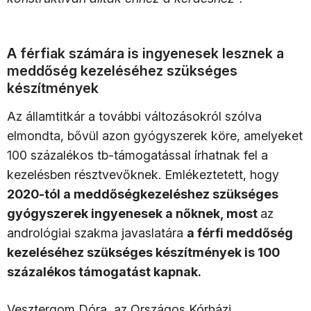
A férfiak számára is ingyenesek lesznek a
meddőség kezeléséhez szükséges
készítmények
Az államtitkár a további változásokról szólva
elmondta, bővül azon gyógyszerek köre, amelyeket
100 százalékos tb-támogatással írhatnak fel a
kezelésben résztvevőknek. Emlékeztetett, hogy
2020-tól a meddőségkezeléshez szükséges
gyógyszerek ingyenesek a nőknek, most
az
andrológiai szakma javaslatára
a férfi meddőség
kezeléséhez szükséges készítmények is 100
százalékos támogatást kapnak.
Vesztergom Dóra, az Országos Kórházi