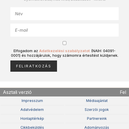
Elfogadom az
Adatkezelési szabályzatot
(NAIH: 04091-
0001) és hozzájárulok, hogy számomra értesítést küldjenek.
Asztali verzió
Fel
Impresszum
Médiaajánlat
Adatvédelem
Szerzõi jogok
Honlaptérkép
Partnereink
Cikkbeküldés
Adományozás