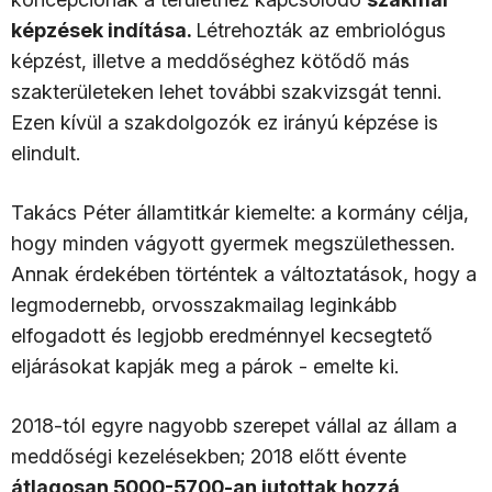
képzések indítása.
Létrehozták az embriológus
képzést, illetve a meddőséghez kötődő más
szakterületeken lehet további szakvizsgát tenni.
Ezen kívül a szakdolgozók ez irányú képzése is
elindult.
Takács Péter államtitkár kiemelte: a kormány célja,
hogy minden vágyott gyermek megszülethessen.
Annak érdekében történtek a változtatások, hogy a
legmodernebb, orvosszakmailag leginkább
elfogadott és legjobb eredménnyel kecsegtető
eljárásokat kapják meg a párok - emelte ki.
2018-tól egyre nagyobb szerepet vállal az állam a
meddőségi kezelésekben; 2018 előtt évente
átlagosan 5000-5700-an jutottak hozzá