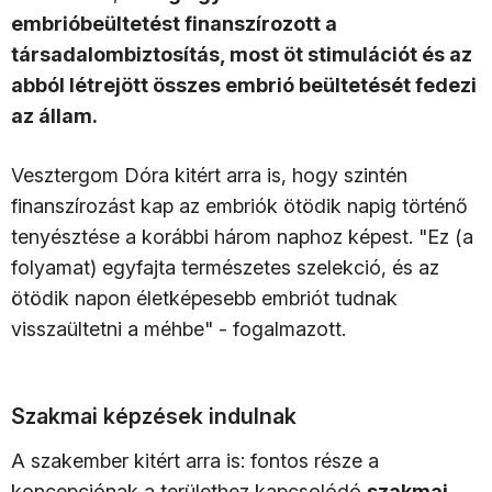
embrióbeültetést finanszírozott a
társadalombiztosítás, most öt stimulációt és az
abból létrejött összes embrió beültetését fedezi
az állam.
Vesztergom Dóra kitért arra is, hogy szintén
finanszírozást kap az embriók ötödik napig történő
tenyésztése a korábbi három naphoz képest. "Ez (a
folyamat) egyfajta természetes szelekció, és az
ötödik napon életképesebb embriót tudnak
visszaültetni a méhbe" - fogalmazott.
Szakmai képzések indulnak
A szakember kitért arra is: fontos része a
koncepciónak a területhez kapcsolódó
szakmai