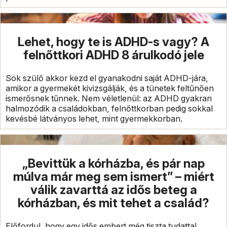
Lehet, hogy te is ADHD-s vagy? A
felnőttkori ADHD 8 árulkodó jele
Sok szülő akkor kezd el gyanakodni saját ADHD-jára,
amikor a gyermekét kivizsgálják, és a tünetek feltűnően
ismerősnek tűnnek. Nem véletlenül: az ADHD gyakran
halmozódik a családokban, felnőttkorban pedig sokkal
kevésbé látványos lehet, mint gyermekkorban.
„Bevittük a kórházba, és pár nap
múlva már meg sem ismert” – miért
válik zavarttá az idős beteg a
kórházban, és mit tehet a család?
Előfordul, hogy egy idős embert még tiszta tudattal