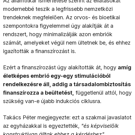
Az államtitkár ismertetése szerint az ellátásokat
modernebbé teszik a legfrissebb nemzetközi
trendeknek megfelelően. Az orvos- és bioetikai
szempontokra figyelemmel úgy alakítják át a
rendszert, hogy minimalizálják azon embriók
számát, amelyeket végül nem ültetnek be, és ehhez
igazították a finanszírozást is.
Ezért a finanszírozást úgy alakították át, hogy
amíg
életképes embrió egy-egy stimulációból
rendelkezésre áll, addig a társadalombiztosítás
finanszírozza a beültetést,
függetlenül attól, hogy
szükség van-e újabb indukciós ciklusra.
Takács Péter megjegyezte: ezt a szakmai javaslatot
az egyházakkal is egyeztették,
"és képviselőik
konstruktívan álltak ehhez a kérdéshez".