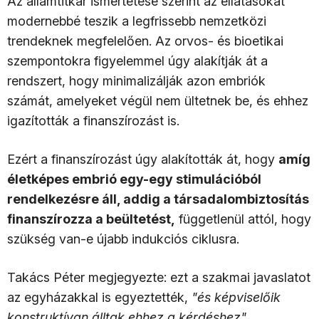
Az államtitkár ismertetése szerint az ellátásokat
modernebbé teszik a legfrissebb nemzetközi
trendeknek megfelelően. Az orvos- és bioetikai
szempontokra figyelemmel úgy alakítják át a
rendszert, hogy minimalizálják azon embriók
számát, amelyeket végül nem ültetnek be, és ehhez
igazították a finanszírozást is.
Ezért a finanszírozást úgy alakították át, hogy
amíg
életképes embrió egy-egy stimulációból
rendelkezésre áll, addig a társadalombiztosítás
finanszírozza a beültetést,
függetlenül attól, hogy
szükség van-e újabb indukciós ciklusra.
Takács Péter megjegyezte: ezt a szakmai javaslatot
az egyházakkal is egyeztették,
"és képviselőik
konstruktívan álltak ehhez a kérdéshez".