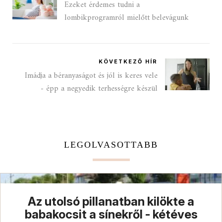
Ezeket érdemes tudni a
lombikprogramról mielőtt belevágunk
KÖVETKEZŐ HÍR
Imádja a béranyaságot és jól is keres vele
- épp a negyedik terhességre készül
LEGOLVASOTTABB
Az utolsó pillanatban kilökte a
babakocsit a sínekről - kétéves