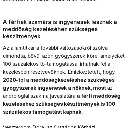
A férfiak számára is ingyenesek lesznek a
meddőség kezeléséhez szükséges
készítmények
Az államtitkár a további változásokról szólva
elmondta, bővül azon gyógyszerek köre, amelyeket
100 százalékos tb-támogatással írhatnak fel a
kezelésben résztvevőknek. Emlékeztetett, hogy
2020-tól a meddőségkezeléshez szükséges
gyógyszerek ingyenesek a nőknek, most
az
andrológiai szakma javaslatára
a férfi meddőség
kezeléséhez szükséges készítmények is 100
százalékos támogatást kapnak.
Vesztergom Dóra, az Országos Kórházi