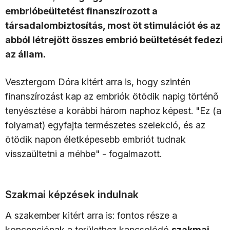
embrióbeültetést finanszírozott a
társadalombiztosítás, most öt stimulációt és az
abból létrejött összes embrió beültetését fedezi
az állam.
Vesztergom Dóra kitért arra is, hogy szintén
finanszírozást kap az embriók ötödik napig történő
tenyésztése a korábbi három naphoz képest. "Ez (a
folyamat) egyfajta természetes szelekció, és az
ötödik napon életképesebb embriót tudnak
visszaültetni a méhbe" - fogalmazott.
Szakmai képzések indulnak
A szakember kitért arra is: fontos része a
koncepciónak a területhez kapcsolódó
szakmai