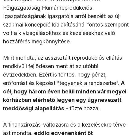
Főigazgatóság Humánreprodukciós
Igazgatóságának igazgatója arról beszélt: az új
szakmai koncepció kialakításánál fontos szempont
volt a kivizsgálásokhoz és kezelésekhez való
hozzáférés megkönnyítése.
Mint mondta, az asszisztált reprodukciós ellátás
rendkívüli fejlődésen ment át az utóbbi
évtizedekben. Ezért is fontos, hogy pénzt,
erőforrást és képzést "tegyenek a rendszerbe".
A
cél, hogy három éven belül minden vármegyei
kórházban elérhető legyen egy úgynevezett
meddőségi alapellátás
- fűzte hozzá.
A finanszírozás-változásra és a kezelésekre térve
azt mondta,
eddig egyénenként öt