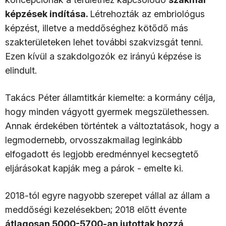
képzések indítása.
Létrehozták az embriológus
képzést, illetve a meddőséghez kötődő más
szakterületeken lehet további szakvizsgát tenni.
Ezen kívül a szakdolgozók ez irányú képzése is
elindult.
Takács Péter államtitkár kiemelte: a kormány célja,
hogy minden vágyott gyermek megszülethessen.
Annak érdekében történtek a változtatások, hogy a
legmodernebb, orvosszakmailag leginkább
elfogadott és legjobb eredménnyel kecsegtető
eljárásokat kapják meg a párok - emelte ki.
2018-tól egyre nagyobb szerepet vállal az állam a
meddőségi kezelésekben; 2018 előtt évente
átlagosan 5000-5700-an jutottak hozzá