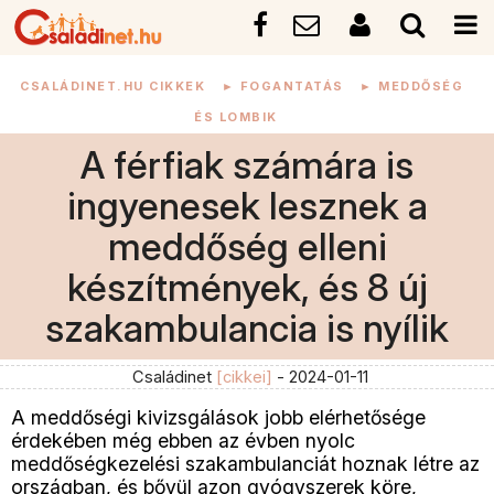
CSALÁDINET.HU CIKKEK
►
FOGANTATÁS
►
MEDDŐSÉG
ÉS LOMBIK
A férfiak számára is
ingyenesek lesznek a
meddőség elleni
készítmények, és 8 új
szakambulancia is nyílik
Családinet
[cikkei]
- 2024-01-11
A meddőségi kivizsgálások jobb elérhetősége
érdekében még ebben az évben nyolc
meddőségkezelési szakambulanciát hoznak létre az
országban, és bővül azon gyógyszerek köre,