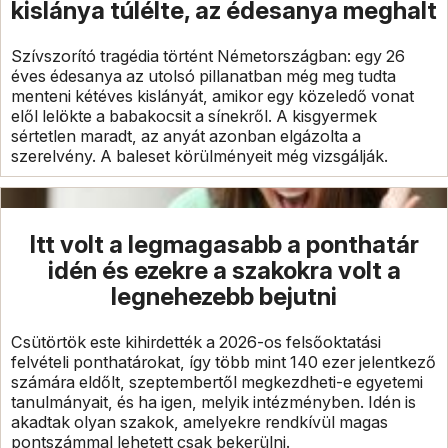
kislánya túlélte, az édesanya meghalt
Szívszorító tragédia történt Németországban: egy 26
éves édesanya az utolsó pillanatban még meg tudta
menteni kétéves kislányát, amikor egy közeledő vonat
elől lelökte a babakocsit a sínekről. A kisgyermek
sértetlen maradt, az anyát azonban elgázolta a
szerelvény. A baleset körülményeit még vizsgálják.
Itt volt a legmagasabb a ponthatár
idén és ezekre a szakokra volt a
legnehezebb bejutni
Csütörtök este kihirdették a 2026-os felsőoktatási
felvételi ponthatárokat, így több mint 140 ezer jelentkező
számára eldőlt, szeptembertől megkezdheti-e egyetemi
tanulmányait, és ha igen, melyik intézményben. Idén is
akadtak olyan szakok, amelyekre rendkívül magas
pontszámmal lehetett csak bekerülni.