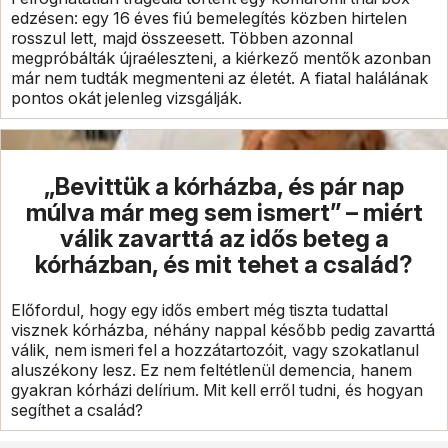
edzésen: egy 16 éves fiú bemelegítés közben hirtelen
rosszul lett, majd összeesett. Többen azonnal
megpróbálták újraéleszteni, a kiérkező mentők azonban
már nem tudták megmenteni az életét. A fiatal halálának
pontos okát jelenleg vizsgálják.
„Bevittük a kórházba, és pár nap
múlva már meg sem ismert” – miért
válik zavarttá az idős beteg a
kórházban, és mit tehet a család?
Előfordul, hogy egy idős embert még tiszta tudattal
visznek kórházba, néhány nappal később pedig zavarttá
válik, nem ismeri fel a hozzátartozóit, vagy szokatlanul
aluszékony lesz. Ez nem feltétlenül demencia, hanem
gyakran kórházi delírium. Mit kell erről tudni, és hogyan
segíthet a család?