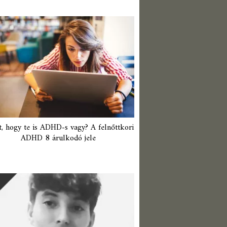
t, hogy te is ADHD-s vagy? A felnőttkori
ADHD 8 árulkodó jele