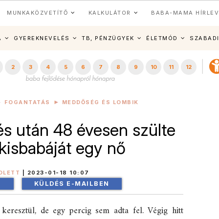
MUNKAKÖZVETÍTŐ
KALKULÁTOR
BABA-MAMA HÍRLEV
A
GYEREKNEVELÉS
TB, PÉNZÜGYEK
ÉLETMÓD
SZABAD
2
3
4
5
6
7
8
9
10
11
12
FOGANTATÁS
MEDDŐSÉG ÉS LOMBIK
lés után 48 évesen szülte
kisbabáját egy nő
OLETT
|
2023-01-18 10:07
!
KÜLDÉS E-MAILBEN
eresztül, de egy percig sem adta fel. Végig hitt