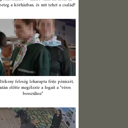
beteg a kórházban, és mit tehet a család?
ltékeny feleség leharapta férje péniszét,
után előtte megélezte a fogait a "véres
bosszúhoz"