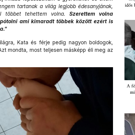
idős 
engem tartanak a világ legjobb édesanyjának,
l többet tehettem volna.
Szerettem volna
 pótolni ami kimaradt többek között ezért is
a."
ilágra, Kata és férje pedig nagyon boldogok,
. Azt mondta, most teljesen másképp éli meg az
A fé
mi