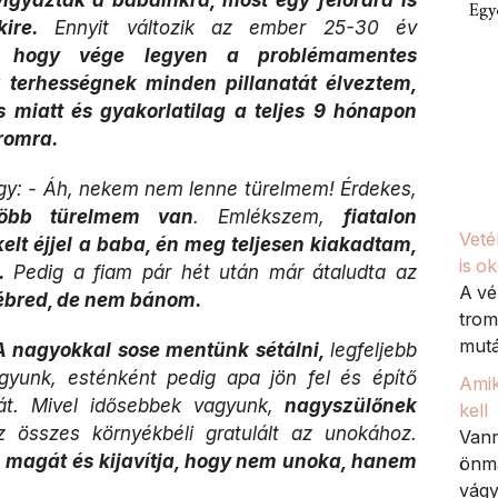
Egy
ire.
Ennyit változik az ember 25-30 év
m, hogy vége legyen a problémamentes
 terhességnek minden pillanatát élveztem,
 miatt és gyakorlatilag a teljes 9 hónapon
áromra.
gy: - Áh, nekem nem lenne türelmem! Érdekes,
több türelmem van
. Emlékszem,
fiatalon
Veté
elt éjjel a baba, én meg teljesen kiakadtam,
is o
i.
Pedig a fiam pár hét után már átaludta az
A vé
lébred, de nem bánom.
trom
mutá
A nagyokkal sose mentünk sétálni,
legfeljebb
gyunk, esténként pedig apa jön fel és építő
Amik
át. Mivel idősebbek vagyunk,
nagyszülőnek
kell
 összes környékbéli gratulált az unokához.
Vann
 magát és kijavítja, hogy nem unoka, hanem
önma
vágy