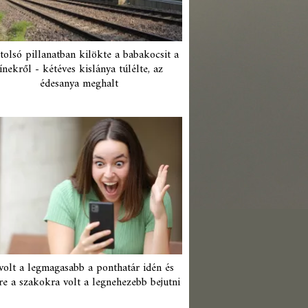
tolsó pillanatban kilökte a babakocsit a
ínekről - kétéves kislánya túlélte, az
édesanya meghalt
 volt a legmagasabb a ponthatár idén és
re a szakokra volt a legnehezebb bejutni