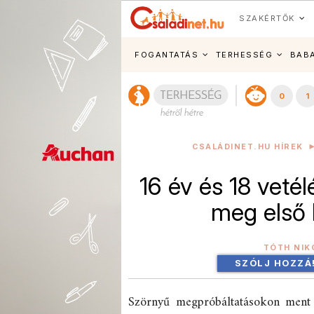
SZAKÉRTŐK
FOGANTATÁS
TERHESSÉG
BAB
0
1
CSALÁDINET.HU HÍREK
16 év és 18 veté
meg első 
TÓTH NIK
SZÓLJ HOZZÁ
Szörnyű megpróbáltatásokon ment k