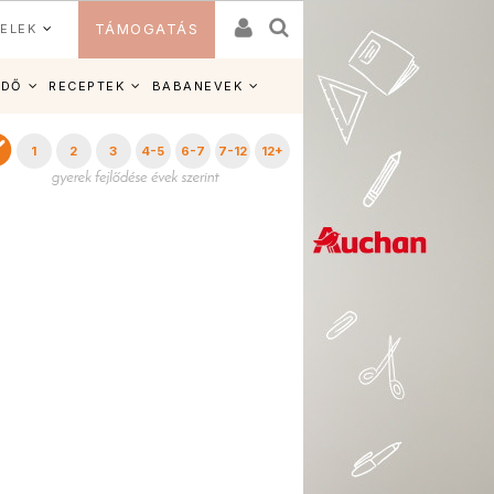
ELEK
TÁMOGATÁS
IDŐ
RECEPTEK
BABANEVEK
1
2
3
4-5
6-7
7-12
12+