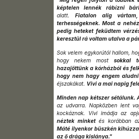
képtelen lennék rábízni bárk
alatt.
Fiatalon alig várta
terhességeknek. Most a nehéz
pedig heteket feküdtem vérzés
keresztül rá voltam utalva a p
Sok velem egykorútól hallom, ho
hogy nekem most
sokkal 
hazajöttünk a kórházból és felk
hogy nem hagy engem aludn
éjszakákat.
Vivi a mai napig fe
Minden nap kétszer sétálunk. 
az udvarra. Napközben lent va
kockáznak. Vivi imádja az apj
néztek minket
és korábban az
Máté ilyenkor büszkén kihúzza
az ő drága kislánya."