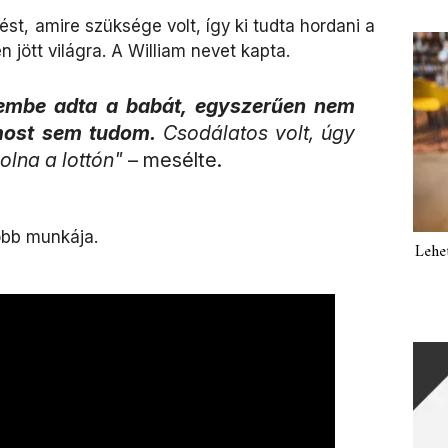
st, amire szüksége volt, így ki tudta hordani a
en jött világra. A William nevet kapta.
embe adta a babát, egyszerűen nem
most sem tudom.
Csodálatos volt, úgy
olna a lottón"
– mesélte.
obb munkája.
Lehe