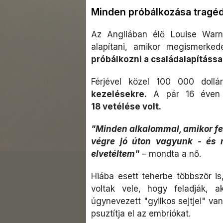
Minden próbálkozása tragédi
Az Angliában élő Louise Warn
alapítani, amikor megismerked
próbálkozni a családalapítássa
Férjével közel 100 000 dollá
kezelésekre.
A pár 16 éven á
18 vetélése volt.
"Minden alkalommal, amikor fel
végre jó úton vagyunk - és m
elvetéltem"
– mondta a nő.
Hiába esett teherbe többször is
voltak vele, hogy feladják, 
úgynevezett "gyilkos sejtjei" van
psuztítja el az embriókat.