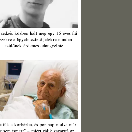
zedzés közben halt meg egy 16 éves fiú
ezekre a figyelmeztető jelekre minden
szülőnek érdemes odafigyelnie
ittük a kórházba, és pár nap múlva már
 sem ismert” – miért válik zavarttá az