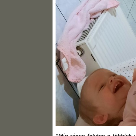
"Míg régen folyton a többiek 