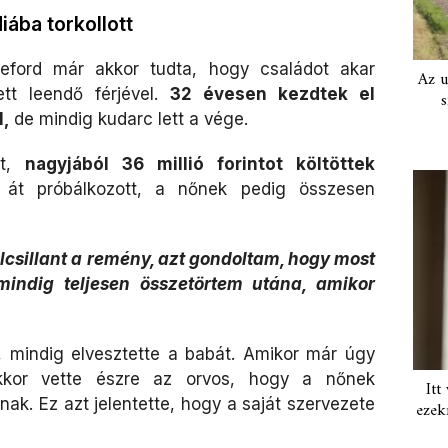
ába torkollott
eford már akkor tudta, hogy családot akar
Az u
ett leendő férjével.
32 évesen kezdtek el
s
l,
de mindig kudarc lett a vége.
rt,
nagyjából 36 millió forintot költöttek
t próbálkozott, a nőnek pedig összesen
csillant a remény, azt gondoltam, hogy most
indig teljesen összetörtem utána, amikor
, mindig elvesztette a babát. Amikor már úgy
akkor vette észre az orvos, hogy a nőnek
Itt
nak. Ez azt jelentette, hogy a saját szervezete
ezek