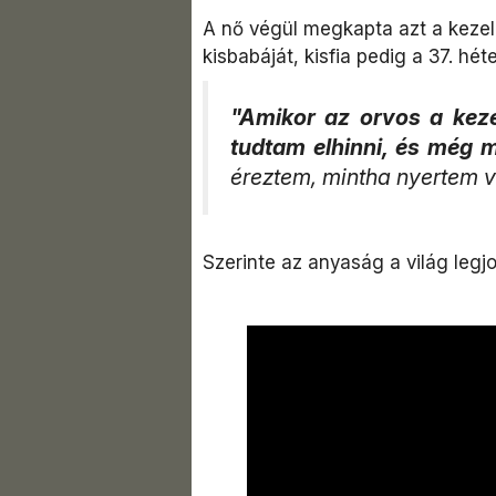
A nő végül megkapta azt a kezelé
kisbabáját, kisfia pedig a 37. hét
"Amikor az orvos a kez
tudtam elhinni, és még 
éreztem, mintha nyertem v
Szerinte az anyaság a világ legj