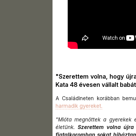
"Szerettem volna, hogy újra
Kata 48 évesen vállalt babát
A Családineten korábban bemut
harmadik gyereket.
"Mióta megnőttek a gyerekek és
életünk.
Szerettem volna újra 
fiatalkoromban sokat hibázta