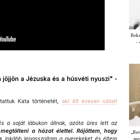
Boks
- 
 jöjjön a Jézuska és a húsvéti nyuszi" -
attuk Kata történetét,
aki 48 évesen vállalt
 a saját lábukon állnak, azóta üres lett az
megtölteni a házat élettel. Rájöttem, hogy
„Bev
meg
m,
inkább lepasszoltam a gyerekeket és éltem