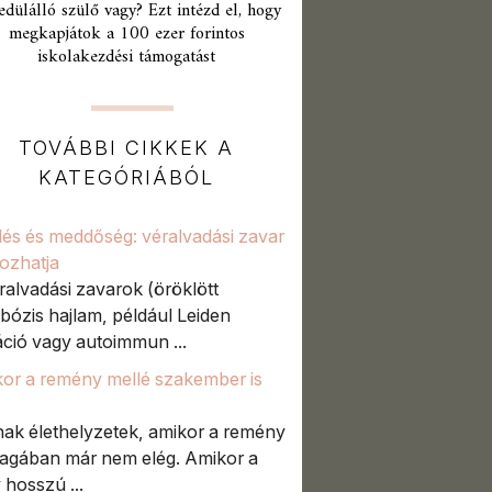
edülálló szülő vagy? Ezt intézd el, hogy
megkapjátok a 100 ezer forintos
iskolakezdési támogatást
TOVÁBBI CIKKEK A
KATEGÓRIÁBÓL
lés és meddőség: véralvadási zavar
kozhatja
ralvadási zavarok (öröklött
bózis hajlam, például Leiden
ció vagy autoimmun ...
or a remény mellé szakember is
ak élethelyzetek, amikor a remény
gában már nem elég. Amikor a
 hosszú ...