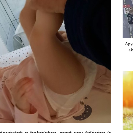
Agys
ak
vigyáztak a babáinkra, most egy félórára is