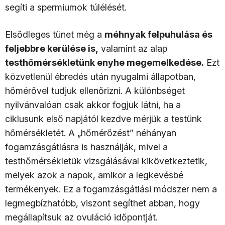
segíti a spermiumok túlélését.
Elsődleges tünet még a
méhnyak felpuhulása és
feljebbre kerülése is,
valamint az alap
testhőmérsékletünk enyhe megemelkedése.
Ezt
közvetlenül ébredés után nyugalmi állapotban,
hőmérővel tudjuk ellenőrizni. A különbséget
nyilvánvalóan csak akkor fogjuk látni, ha a
ciklusunk első napjától kezdve mérjük a testünk
hőmérsékletét. A „hőmérőzést” néhányan
fogamzásgátlásra is használják, mivel a
testhőmérsékletük vizsgálásával kikövetkeztetik,
melyek azok a napok, amikor a legkevésbé
termékenyek. Ez a fogamzásgátlási módszer nem a
legmegbízhatóbb, viszont segíthet abban, hogy
megállapítsuk az ovuláció időpontját.