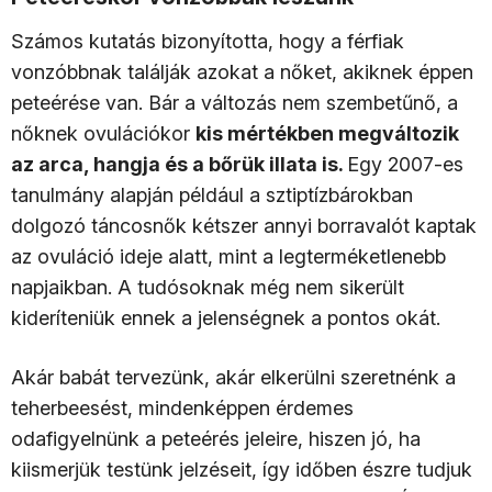
Számos kutatás bizonyította, hogy a férfiak
vonzóbbnak találják azokat a nőket, akiknek éppen
peteérése van. Bár a változás nem szembetűnő, a
nőknek ovulációkor
kis mértékben megváltozik
az arca, hangja és a bőrük illata is.
Egy 2007-es
tanulmány alapján például a sztiptízbárokban
dolgozó táncosnők kétszer annyi borravalót kaptak
az ovuláció ideje alatt, mint a legterméketlenebb
napjaikban. A tudósoknak még nem sikerült
kideríteniük ennek a jelenségnek a pontos okát.
Akár babát tervezünk, akár elkerülni szeretnénk a
teherbeesést, mindenképpen érdemes
odafigyelnünk a peteérés jeleire, hiszen jó, ha
kiismerjük testünk jelzéseit, így időben észre tudjuk