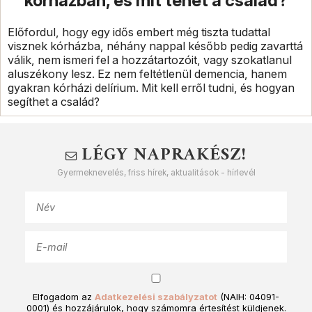
kórházban, és mit tehet a család?
Előfordul, hogy egy idős embert még tiszta tudattal
visznek kórházba, néhány nappal később pedig zavarttá
válik, nem ismeri fel a hozzátartozóit, vagy szokatlanul
aluszékony lesz. Ez nem feltétlenül demencia, hanem
gyakran kórházi delírium. Mit kell erről tudni, és hogyan
segíthet a család?
LÉGY NAPRAKÉSZ!
Gyermeknevelés, friss hírek, aktualitások - hírlevél
Elfogadom az
Adatkezelési szabályzatot
(NAIH: 04091-
0001) és hozzájárulok, hogy számomra értesítést küldjenek.