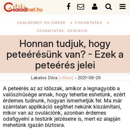
CSALÁDINET.HU CIKKEK
►
FOGANTATÁS
►
FOGANTATÁS, OVULÁCIÓ
Honnan tudjuk, hogy
peteérésünk van? - Ezek a
peteérés jelei
Lakatos Dóra
[cikkei]
- 2021-08-29
A peteérés az az időszak, amikor a legnagyobb a
valószínűsége annak, hogy teherbe eshetünk, ezért
érdemes tudnunk, hogyan ismerhetjük fel. Ma már
számtalan applikáció segíthet nekünk kiszámítani,
mikor van az ovulációnk, azonban érdemes
odafigyelni a testünk jelzéseire is, mert ez alapján
mehetünk igazán biztosra.