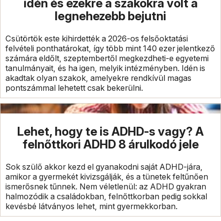
idén és ezekre a szakokra volt a
legnehezebb bejutni
Csütörtök este kihirdették a 2026-os felsőoktatási
felvételi ponthatárokat, így több mint 140 ezer jelentkező
számára eldőlt, szeptembertől megkezdheti-e egyetemi
tanulmányait, és ha igen, melyik intézményben. Idén is
akadtak olyan szakok, amelyekre rendkívül magas
pontszámmal lehetett csak bekerülni.
Lehet, hogy te is ADHD-s vagy? A
felnőttkori ADHD 8 árulkodó jele
Sok szülő akkor kezd el gyanakodni saját ADHD-jára,
amikor a gyermekét kivizsgálják, és a tünetek feltűnően
ismerősnek tűnnek. Nem véletlenül: az ADHD gyakran
halmozódik a családokban, felnőttkorban pedig sokkal
kevésbé látványos lehet, mint gyermekkorban.