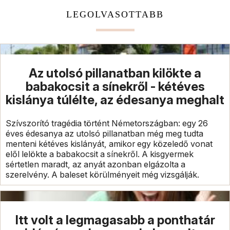
LEGOLVASOTTABB
Az utolsó pillanatban kilökte a
babakocsit a sínekről - kétéves
kislánya túlélte, az édesanya meghalt
Szívszorító tragédia történt Németországban: egy 26
éves édesanya az utolsó pillanatban még meg tudta
menteni kétéves kislányát, amikor egy közeledő vonat
elől lelökte a babakocsit a sínekről. A kisgyermek
sértetlen maradt, az anyát azonban elgázolta a
szerelvény. A baleset körülményeit még vizsgálják.
Itt volt a legmagasabb a ponthatár