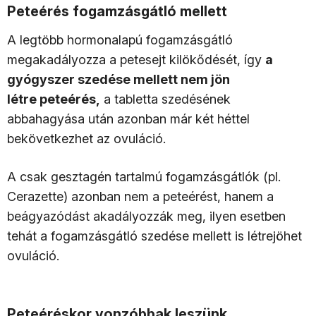
Peteérés fogamzásgátló mellett
A legtöbb hormonalapú fogamzásgátló
megakadályozza a petesejt kilökődését, így
a
gyógyszer szedése mellett nem jön
létre peteérés,
a tabletta szedésének
abbahagyása után azonban már két héttel
bekövetkezhet az ovuláció.
A csak gesztagén tartalmú fogamzásgátlók (pl.
Cerazette) azonban nem a peteérést, hanem a
beágyazódást akadályozzák meg, ilyen esetben
tehát a fogamzásgátló szedése mellett is létrejöhet
ovuláció.
Peteéréskor vonzóbbak leszünk