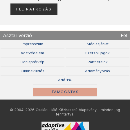
Asztali verzió
Fel
Impresszum
Médiaajánlat
Adatvédelem
Szerzõi jogok
Honlaptérkép
Partnereink
Cikkbeküldés
Adományozás
Adó 1%
TÁMOGATÁS
© 2004-2026 Családi Háló Közhasznú Alapítvány - minden jog
fenntartva.