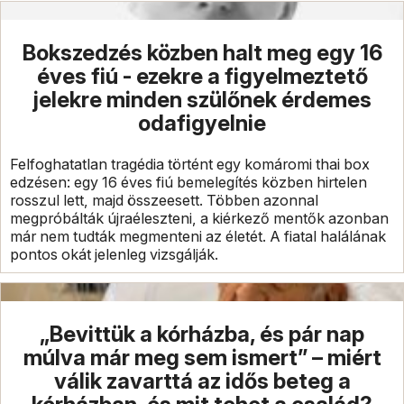
Bokszedzés közben halt meg egy 16
éves fiú - ezekre a figyelmeztető
jelekre minden szülőnek érdemes
odafigyelnie
Felfoghatatlan tragédia történt egy komáromi thai box
edzésen: egy 16 éves fiú bemelegítés közben hirtelen
rosszul lett, majd összeesett. Többen azonnal
megpróbálták újraéleszteni, a kiérkező mentők azonban
már nem tudták megmenteni az életét. A fiatal halálának
pontos okát jelenleg vizsgálják.
„Bevittük a kórházba, és pár nap
múlva már meg sem ismert” – miért
válik zavarttá az idős beteg a