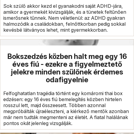
Sok szülő akkor kezd el gyanakodni saját ADHD-jára,
amikor a gyermekét kivizsgálják, és a tünetek feltűnően
ismerősnek tűnnek. Nem véletlenül: az ADHD gyakran
halmozódik a családokban, felnőttkorban pedig sokkal
kevésbé látványos lehet, mint gyermekkorban.
Bokszedzés közben halt meg egy 16
éves fiú - ezekre a figyelmeztető
jelekre minden szülőnek érdemes
odafigyelnie
Felfoghatatlan tragédia történt egy komáromi thai box
edzésen: egy 16 éves fiú bemelegítés közben hirtelen
rosszul lett, majd összeesett. Többen azonnal
megpróbálták újraéleszteni, a kiérkező mentők azonban
már nem tudták megmenteni az életét. A fiatal halálának
pontos okát jelenleg vizsgálják.