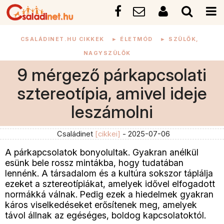
CSALÁDINET.HU CIKKEK
►
ÉLETMÓD
►
SZÜLŐK,
NAGYSZÜLŐK
9 mérgező párkapcsolati
sztereotípia, amivel ideje
leszámolni
Családinet
[cikkei]
- 2025-07-06
A párkapcsolatok bonyolultak. Gyakran anélkül
esünk bele rossz mintákba, hogy tudatában
lennénk. A társadalom és a kultúra sokszor táplálja
ezeket a sztereotípiákat, amelyek idővel elfogadott
normákká válnak. Pedig ezek a hiedelmek gyakran
káros viselkedéseket erősítenek meg, amelyek
távol állnak az egéséges, boldog kapcsolatoktól.