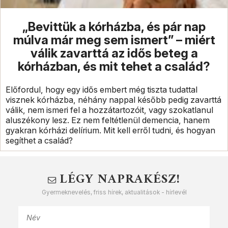
„Bevittük a kórházba, és pár nap
múlva már meg sem ismert” – miért
válik zavarttá az idős beteg a
kórházban, és mit tehet a család?
Előfordul, hogy egy idős embert még tiszta tudattal
visznek kórházba, néhány nappal később pedig zavarttá
válik, nem ismeri fel a hozzátartozóit, vagy szokatlanul
aluszékony lesz. Ez nem feltétlenül demencia, hanem
gyakran kórházi delírium. Mit kell erről tudni, és hogyan
segíthet a család?
LÉGY NAPRAKÉSZ!
Gyermeknevelés, friss hírek, aktualitások - hírlevél