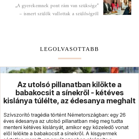
„A gyerekemnek pont rám van szüksége”
– ismert szülők vallottak a szülőségről
LEGOLVASOTTABB
Az utolsó pillanatban kilökte a
babakocsit a sínekről - kétéves
kislánya túlélte, az édesanya meghalt
Szívszorító tragédia történt Németországban: egy 26
éves édesanya az utolsó pillanatban még meg tudta
menteni kétéves kislányát, amikor egy közeledő vonat
elől lelökte a babakocsit a sínekről. A kisgyermek