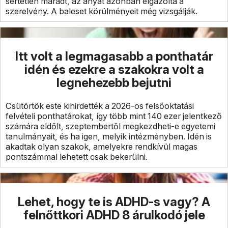
sértetlen maradt, az anyát azonban elgázolta a
szerelvény. A baleset körülményeit még vizsgálják.
Itt volt a legmagasabb a ponthatár
idén és ezekre a szakokra volt a
legnehezebb bejutni
Csütörtök este kihirdették a 2026-os felsőoktatási
felvételi ponthatárokat, így több mint 140 ezer jelentkező
számára eldőlt, szeptembertől megkezdheti-e egyetemi
tanulmányait, és ha igen, melyik intézményben. Idén is
akadtak olyan szakok, amelyekre rendkívül magas
pontszámmal lehetett csak bekerülni.
Lehet, hogy te is ADHD-s vagy? A
felnőttkori ADHD 8 árulkodó jele