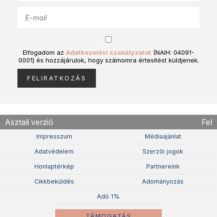
Elfogadom az
Adatkezelési szabályzatot
(NAIH: 04091-
0001) és hozzájárulok, hogy számomra értesítést küldjenek.
Asztali verzió
Fel
Impresszum
Médiaajánlat
Adatvédelem
Szerzõi jogok
Honlaptérkép
Partnereink
Cikkbeküldés
Adományozás
Adó 1%
TÁMOGATÁS