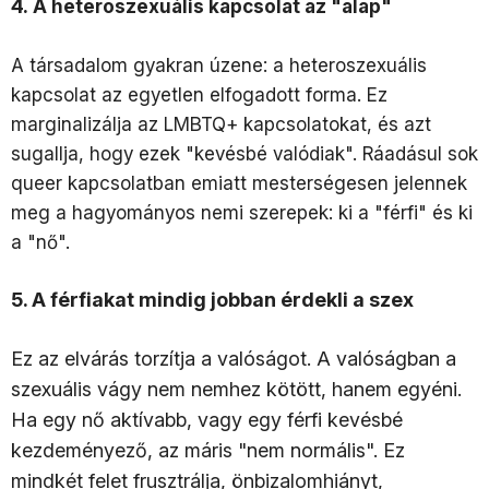
4.
A heteroszexuális kapcsolat az "alap"
A társadalom gyakran úzene: a heteroszexuális
kapcsolat az egyetlen elfogadott forma. Ez
marginalizálja az LMBTQ+ kapcsolatokat, és azt
sugallja, hogy ezek "kevésbé valódiak". Ráadásul sok
queer kapcsolatban emiatt mesterségesen jelennek
meg a hagyományos nemi szerepek: ki a "férfi" és ki
a "nő".
5. A férfiakat mindig jobban érdekli a szex
Ez az elvárás torzítja a valóságot. A valóságban a
szexuális vágy nem nemhez kötött, hanem egyéni.
Ha egy nő aktívabb, vagy egy férfi kevésbé
kezdeményező, az máris "nem normális". Ez
mindkét felet frusztrálja, önbizalomhiányt,