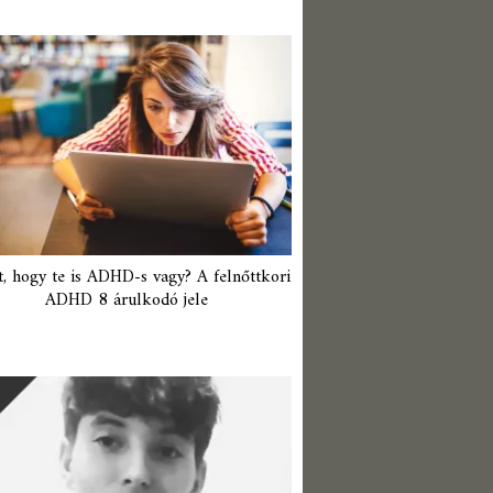
t, hogy te is ADHD-s vagy? A felnőttkori
ADHD 8 árulkodó jele