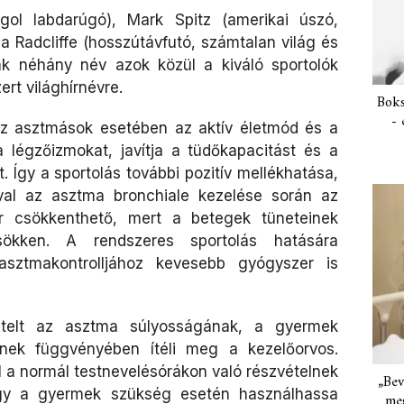
gol labdarúgó), Mark Spitz (amerikai úszó,
la Radcliffe (hosszútávfutó, számtalan világ és
sak néhány név azok közül a kiváló sportolók
ert világhírnévre.
Boks
- 
az asztmások esetében az aktív életmód és a
 légzőizmokat, javítja a tüdőkapacitást és a
 Így a sportolás további pozitív mellékhatása,
val az asztma bronchiale kezelése során az
or csökkenthető, mert a betegek tüneteinek
ökken. A rendszeres sportolás hatására
sztmakontrolljához kevesebb gyógyszer is
ételt az asztma súlyosságának, a gyermek
ének függvényében ítéli meg a kezelőorvos.
al a normál testnevelésórákon való részvételnek
„Bev
ogy a gyermek szükség esetén használhassa
meg