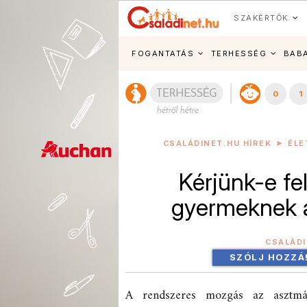
SZAKÉRTŐK
FOGANTATÁS
TERHESSÉG
BAB
0
1
CSALÁDINET.HU HÍREK
ÉL
Kérjünk-e f
gyermeknek a
CSALÁD
SZÓLJ HOZZÁ
A rendszeres mozgás az asztmá