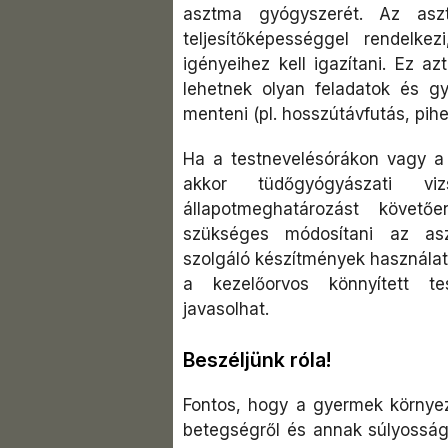
asztma gyógyszerét. Az aszt
teljesítőképességgel rendelk
igényeihez kell igazítani. Ez a
lehetnek olyan feladatok és gya
menteni (pl. hosszútávfutás, pihe
Ha a testnevelésórákon vagy a
akkor tüdőgyógyászati vi
állapotmeghatározást követő
szükséges módosítani az as
szolgáló készítmények használat
a kezelőorvos könnyített te
javasolhat.
Beszéljünk róla!
Fontos, hogy a gyermek környez
betegségről és annak súlyosság