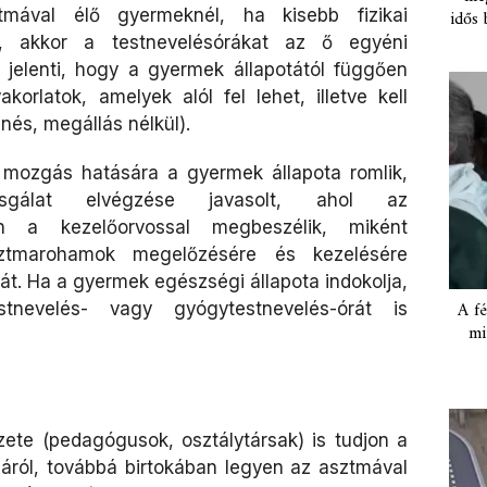
mával élő gyermeknél, ha kisebb fizikai
idős 
ezi, akkor a testnevelésórákat az ő egyéni
zt jelenti, hogy a gyermek állapotától függően
korlatok, amelyek alól fel lehet, illetve kell
nés, megállás nélkül).
 mozgás hatására a gyermek állapota romlik,
zsgálat elvégzése javasolt, ahol az
en a kezelőorvossal megbeszélik, miként
ztmarohamok megelőzésére és kezelésére
át. Ha a gyermek egészségi állapota indokolja,
A fé
stnevelés- vagy gyógytestnevelés-órát is
mi
ete (pedagógusok, osztálytársak) is tudjon a
áról, továbbá birtokában legyen az asztmával