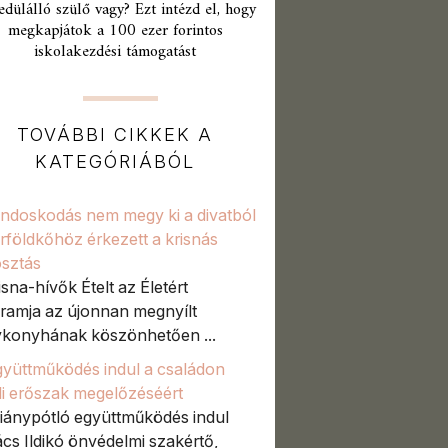
edülálló szülő vagy? Ezt intézd el, hogy
megkapjátok a 100 ezer forintos
iskolakezdési támogatást
TOVÁBBI CIKKEK A
KATEGÓRIÁBÓL
ndoskodás nem megy ki a divatból
rföldkőhöz érkezett a krisnás
osztás
isna-hívők Ételt az Életért
ramja az újonnan megnyílt
konyhának köszönhetően ...
gyüttműködés indul a családon
li erőszak megelőzéséért
hiánypótló együttműködés indul
cs Ildikó önvédelmi szakértő,