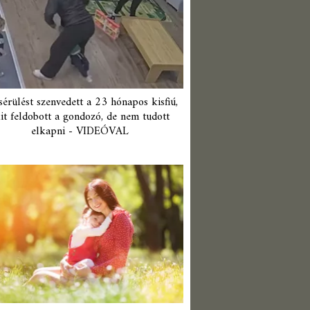
érülést szenvedett a 23 hónapos kisfiú,
it feldobott a gondozó, de nem tudott
elkapni - VIDEÓVAL