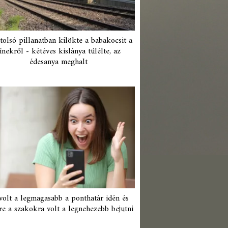
tolsó pillanatban kilökte a babakocsit a
ínekről - kétéves kislánya túlélte, az
édesanya meghalt
 volt a legmagasabb a ponthatár idén és
re a szakokra volt a legnehezebb bejutni