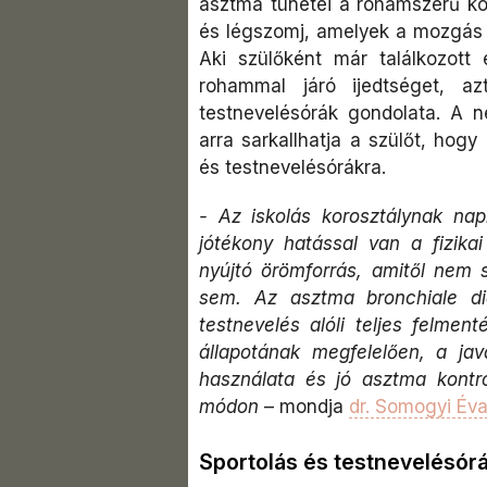
asztma tünetei a rohamszerű köh
és légszomj, amelyek a mozgás s
Aki szülőként már találkozott
rohammal járó ijedtséget, az
testnevelésórák gondolata. A n
arra sarkallhatja a szülőt, ho
és testnevelésórákra.
- Az iskolás korosztálynak na
jótékony hatással van a fizika
nyújtó örömforrás, amitől nem
sem. Az asztma bronchiale d
testnevelés alóli teljes felme
állapotának megfelelően, a jav
használata és jó asztma kontr
módon
– mondja
dr. Somogyi Év
Sportolás és testnevelésór