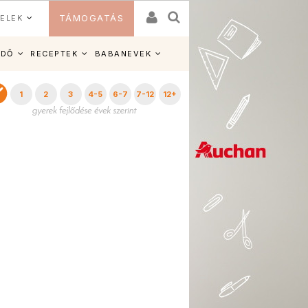
ELEK
TÁMOGATÁS
IDŐ
RECEPTEK
BABANEVEK
1
2
3
4-5
6-7
7-12
12+