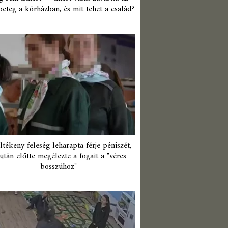
beteg a kórházban, és mit tehet a család?
ltékeny feleség leharapta férje péniszét,
után előtte megélezte a fogait a "véres
bosszúhoz"