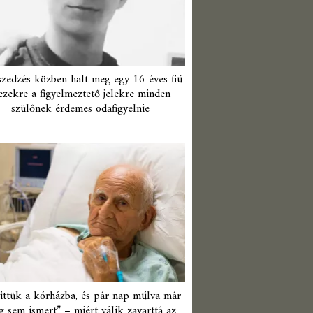
zedzés közben halt meg egy 16 éves fiú
ezekre a figyelmeztető jelekre minden
szülőnek érdemes odafigyelnie
ittük a kórházba, és pár nap múlva már
 sem ismert” – miért válik zavarttá az