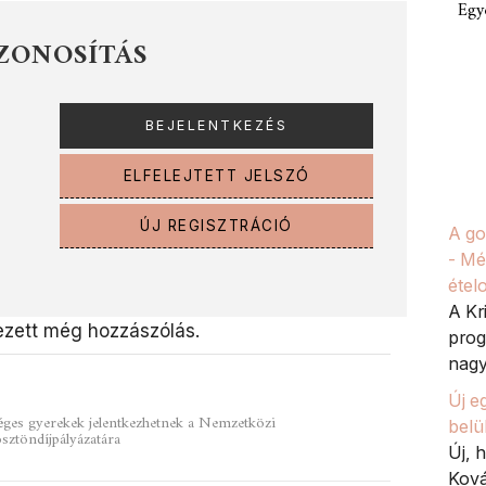
Egy
ZONOSÍTÁS
ELFELEJTETT JELSZÓ
ÚJ REGISZTRÁCIÓ
A go
- Mé
étel
A Kr
zett még hozzászólás.
prog
nagy
Új e
séges gyerekek jelentkezhetnek a Nemzetközi
belü
ztöndíjpályázatára
Új, 
Ková