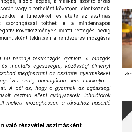
ögés, sípoló légzés, a mellkasi szorító érzés
orán vagy a terhelést követően jelentkeznek.
 ezekkel a tünetekkel, és átélte az asztmás
t szorongással töltheti el a mindennapos
egatív következmények miatti rettegés pedig
gy mumusként tekintsen a rendszeres mozgásra
pi 60 percnyi testmozgás ajánlott. A mozgás
i és mentális egészségre, közösségi élményt
 szabad megfosztani az asztmás gyermekeket
Lehe
iagnózis pedig önmagában nem indokolja a
ntést. A cél az, hogy a gyermek az egészségi
asolt asztma elleni gyógyszerek, inhalátorok
oll mellett mozoghasson a társaihoz hasonló
a
.
án való részvétel asztmásként