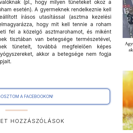
valóknak (pl., hogy milyen tüneteket okoz a
oham esetén). A gyermeknek rendelkeznie kell
állított írásos utasítással (asztma kezelési
 elmagyarázza, hogy mit kell tennie a roham
eti fel a közelgő asztmarohamot, és miként
rmek tisztában van betegsége természetével,
Agys
ének tüneteit, továbbá megfelelően képes
ak
t gyógyszereket, akkor a betegsége nem fogja
jait.
OSZTOM A FACEBOOKON!
NET HOZZÁSZÓLÁSOK