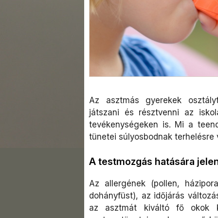
Az asztmás gyerekek osztályt
játszani és résztvenni az isko
tevékenységeken is. Mi a tee
tünetei súlyosbodnak terhelésre
A testmozgás hatására jele
Az allergének (pollen, háziporat
dohányfüst), az időjárás változás
az asztmát kiváltó fő okok k