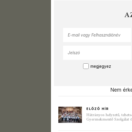
A
megjegyez
Nem érke
ELŐZŐ HÍR
Hátrányos helyzetű, tehet
Gyermekmentő Szolgálat ös