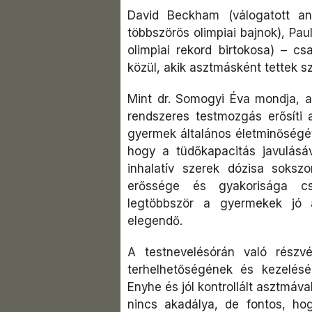
David Beckham (válogatott an
többszörös olimpiai bajnok), Pau
olimpiai rekord birtokosa) – c
közül, akik asztmásként tettek sz
Mint dr. Somogyi Éva mondja, 
rendszeres testmozgás erősíti a
gyermek általános életminőségét.
hogy a tüdőkapacitás javulásá
inhalatív szerek dózisa soksz
erőssége és gyakorisága cs
legtöbbször a gyermekek jó a
elegendő.
A testnevelésórán való részv
terhelhetőségének és kezelés
Enyhe és jól kontrollált asztmáv
nincs akadálya, de fontos, h