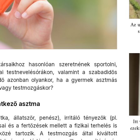
Az u
s
ársaikhoz hasonlóan szeretnének sportolni,
lai testnevelésórákon, valamint a szabadidős
ndő azonban olyankor, ha a gyermek asztmás
 vagy testmozgáskor?
ntkező asztma
ka, állatszőr, penész), irritáló tényezők (pl.
Itt
ai és a fertőzések mellett a fizikai terhelés is
ezek
özé tartozik. A testmozgás által kiváltott