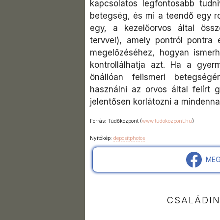
kapcsolatos legfontosabb tudni
betegség, és mi a teendő egy r
egy, a kezelőorvos által össze
tervvel), amely pontról pontra
megelőzéséhez, hogyan ismerh
kontrollálhatja azt. Ha a gye
önállóan felismeri betegség
használni az orvos által felír
jelentősen korlátozni a mindennap
Forrás: Tüdőközpont (
www.tudokozpont.hu
)
Nyitókép:
depositphotos
MEG
CSALÁDI