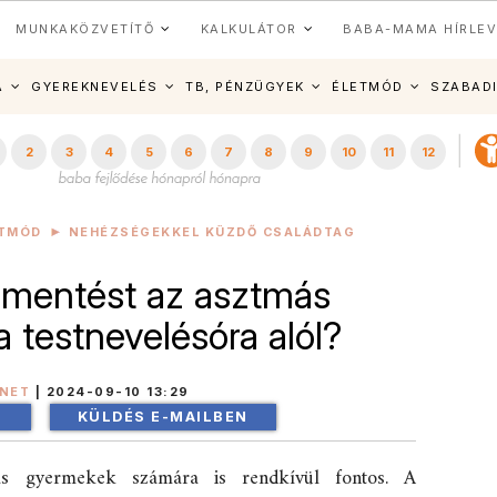
MUNKAKÖZVETÍTŐ
KALKULÁTOR
BABA-MAMA HÍRLEV
A
GYEREKNEVELÉS
TB, PÉNZÜGYEK
ÉLETMÓD
SZABAD
2
3
4
5
6
7
8
9
10
11
12
ETMÓD
NEHÉZSÉGEKKEL KÜZDŐ CSALÁDTAG
elmentést az asztmás
 testnevelésóra alól?
INET
|
2024-09-10 13:29
!
KÜLDÉS E-MAILBEN
s gyermekek számára is rendkívül fontos. A