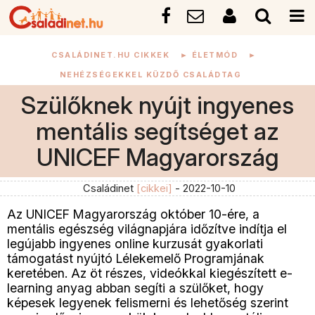
CSALÁDINET.HU CIKKEK
►
ÉLETMÓD
►
NEHÉZSÉGEKKEL KÜZDŐ CSALÁDTAG
Szülőknek nyújt ingyenes
mentális segítséget az
UNICEF Magyarország
Családinet
[cikkei]
- 2022-10-10
Az UNICEF Magyarország október 10-ére, a
mentális egészség világnapjára időzítve indítja el
legújabb ingyenes online kurzusát gyakorlati
támogatást nyújtó Lélekemelő Programjának
keretében. Az öt részes, videókkal kiegészített e-
learning anyag abban segíti a szülőket, hogy
képesek legyenek felismerni és lehetőség szerint