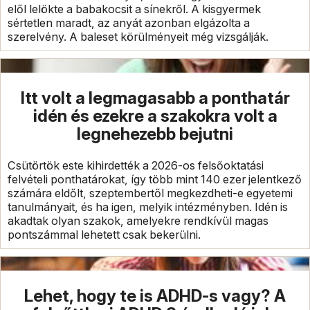
elől lelökte a babakocsit a sínekről. A kisgyermek
sértetlen maradt, az anyát azonban elgázolta a
szerelvény. A baleset körülményeit még vizsgálják.
Itt volt a legmagasabb a ponthatár
idén és ezekre a szakokra volt a
legnehezebb bejutni
Csütörtök este kihirdették a 2026-os felsőoktatási
felvételi ponthatárokat, így több mint 140 ezer jelentkező
számára eldőlt, szeptembertől megkezdheti-e egyetemi
tanulmányait, és ha igen, melyik intézményben. Idén is
akadtak olyan szakok, amelyekre rendkívül magas
pontszámmal lehetett csak bekerülni.
Lehet, hogy te is ADHD-s vagy? A