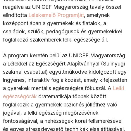
reagálva az UNICEF Magyarország tavaly ősszel
elindította
Lélekemelő Programját
, amelynek
középpontjában a gyermekek és fiatalok, a
családok, szülők, pedagógusok és gyermekekkel
foglalkozó szakemberek lelki egészsége áll.
A program keretén belül az UNICEF Magyarország
a Lélekkel az Egészségért Alapítvánnyal (Sulinyugi
szakmai csapattal) együttműködve kidolgozott egy
ingyenes, interaktív foglalkozást, amely kifejezetten
a gyerekek mentális egészségére fókuszál. A
Lelki
egészségórák
óratematikája többek között
foglalkozik a gyermekek pszichés jólléthez való
jogával, a lelki egészség megőrzésének
fontosságával, a nehézségek korai felismerésével
és egyes stresszlevezető technikák elsajátításával.