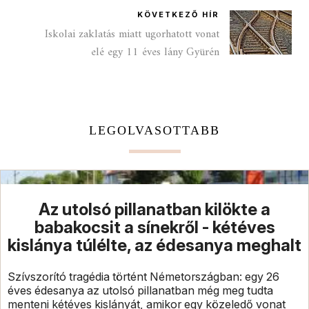
KÖVETKEZŐ HÍR
Iskolai zaklatás miatt ugorhatott vonat
elé egy 11 éves lány Gyürén
LEGOLVASOTTABB
Az utolsó pillanatban kilökte a
babakocsit a sínekről - kétéves
kislánya túlélte, az édesanya meghalt
Szívszorító tragédia történt Németországban: egy 26
éves édesanya az utolsó pillanatban még meg tudta
menteni kétéves kislányát, amikor egy közeledő vonat