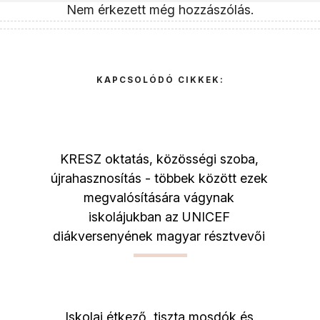
Nem érkezett még hozzászólás.
KAPCSOLÓDÓ CIKKEK:
KRESZ oktatás, közösségi szoba,
újrahasznosítás - többek között ezek
megvalósítására vágynak
iskolájukban az UNICEF
diákversenyének magyar résztvevői
Iskolai étkező, tiszta mosdók és