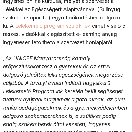
ingyenes online kurzusa, melyet a szervezet a
Lélekkel az Egészségért Alapítvánnyal (Sulinyugi
szakmai csoporttal) együttműködésben dolgozott
ki. A
Lélekemelő program szülőknek
címet viselő 5
részes, videókkal kiegészített e-learning anyag
ingyenesen letölthető a szervezet honlapjáról.
„Az UNICEF Magyarország komoly
erőfeszítéseket tesz a gyerekek és az értük
dolgozó felnőttek lelki egészségének megőrzése
céljából. A tavalyi évben indított nagysikerű
Lélekemelő Programunk keretén belül segítséget
tudtunk nyújtani maguknak a fiataloknak, az őket
tanító pedagógusoknak és a gyermekvédelemben
dolgozó szakembereknek is, a szülőket pedig
eddig szakemberek által vezetett, ingyenes