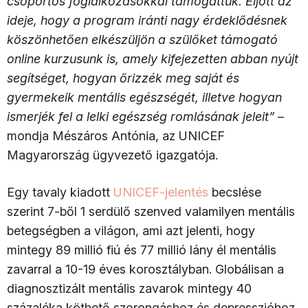
csoportos foglalkozásokkal támogattuk. Eljött az
ideje, hogy a program iránti nagy érdeklődésnek
köszönhetően elkészüljön a szülőket támogató
online kurzusunk is, amely kifejezetten abban nyújt
segítséget, hogyan őrizzék meg saját és
gyermekeik mentális egészségét, illetve hogyan
ismerjék fel a lelki egészség romlásának jeleit”
–
mondja Mészáros Antónia, az UNICEF
Magyarország ügyvezető igazgatója.
Egy tavaly kiadott
UNICEF-jelentés
becslése
szerint 7-ből 1 serdülő szenved valamilyen mentális
betegségben a világon, ami azt jelenti, hogy
mintegy 89 millió fiú és 77 millió lány él mentális
zavarral a 10-19 éves korosztályban. Globálisan a
diagnosztizált mentális zavarok mintegy 40
százaléka köthető szorongáshoz és depresszióhoz,