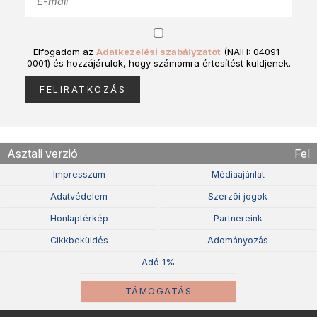
Elfogadom az
Adatkezelési szabályzatot
(NAIH: 04091-
0001) és hozzájárulok, hogy számomra értesítést küldjenek.
Asztali verzió
Fel
Impresszum
Médiaajánlat
Adatvédelem
Szerzõi jogok
Honlaptérkép
Partnereink
Cikkbeküldés
Adományozás
Adó 1%
TÁMOGATÁS