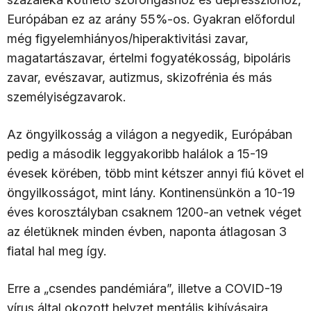
Európában ez az arány 55%-os. Gyakran előfordul
még figyelemhiányos/hiperaktivitási zavar,
magatartászavar, értelmi fogyatékosság, bipoláris
zavar, evészavar, autizmus, skizofrénia és más
személyiségzavarok.
Az öngyilkosság a világon a negyedik, Európában
pedig a második leggyakoribb halálok a 15-19
évesek körében, több mint kétszer annyi fiú követ el
öngyilkosságot, mint lány. Kontinensünkön a 10-19
éves korosztályban csaknem 1200-an vetnek véget
az életüknek minden évben, naponta átlagosan 3
fiatal hal meg így.
Erre a „csendes pandémiára”, illetve a COVID-19
vírus által okozott helyzet mentális kihívásaira