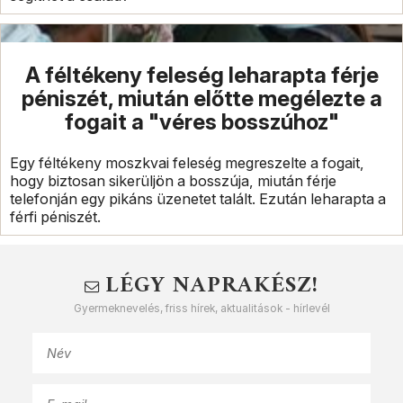
A féltékeny feleség leharapta férje
péniszét, miután előtte megélezte a
fogait a "véres bosszúhoz"
Egy féltékeny moszkvai feleség megreszelte a fogait,
hogy biztosan sikerüljön a bosszúja, miután férje
telefonján egy pikáns üzenetet talált. Ezután leharapta a
férfi péniszét.
LÉGY NAPRAKÉSZ!
Gyermeknevelés, friss hírek, aktualitások - hírlevél