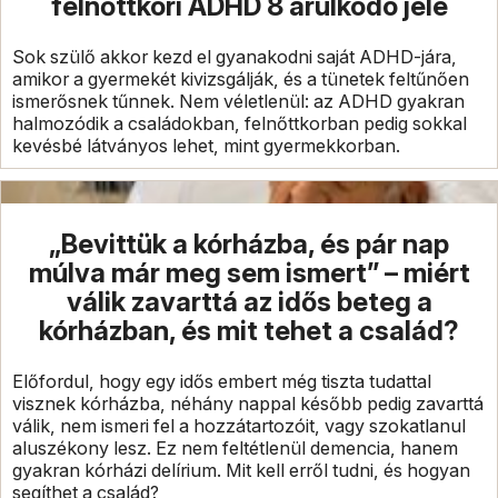
felnőttkori ADHD 8 árulkodó jele
Sok szülő akkor kezd el gyanakodni saját ADHD-jára,
amikor a gyermekét kivizsgálják, és a tünetek feltűnően
ismerősnek tűnnek. Nem véletlenül: az ADHD gyakran
halmozódik a családokban, felnőttkorban pedig sokkal
kevésbé látványos lehet, mint gyermekkorban.
„Bevittük a kórházba, és pár nap
múlva már meg sem ismert” – miért
válik zavarttá az idős beteg a
kórházban, és mit tehet a család?
Előfordul, hogy egy idős embert még tiszta tudattal
visznek kórházba, néhány nappal később pedig zavarttá
válik, nem ismeri fel a hozzátartozóit, vagy szokatlanul
aluszékony lesz. Ez nem feltétlenül demencia, hanem
gyakran kórházi delírium. Mit kell erről tudni, és hogyan
segíthet a család?