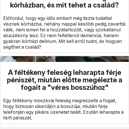
kórházban, és mit tehet a család?
Előfordul, hogy egy idős embert még tiszta tudattal
visznek kórházba, néhány nappal később pedig zavarttá
válik, nem ismeri fel a hozzátartozóit, vagy szokatlanul
aluszékony lesz. Ez nem feltétlenül demencia, hanem
gyakran kórházi delírium. Mit kell erről tudni, és hogyan
segíthet a család?
A féltékeny feleség leharapta férje
péniszét, miután előtte megélezte a
fogait a "véres bosszúhoz"
Egy féltékeny moszkvai feleség megreszelte a fogait,
hogy biztosan sikerüljön a bosszúja, miután férje
telefonján egy pikáns üzenetet talált. Ezután leharapta a
férfi péniszét.