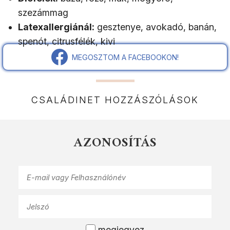
szezámmag
Latexallergiánál:
gesztenye, avokadó, banán,
spenót, citrusfélék, kivi
MEGOSZTOM A FACEBOOKON!
CSALÁDINET HOZZÁSZÓLÁSOK
AZONOSÍTÁS
megjegyez