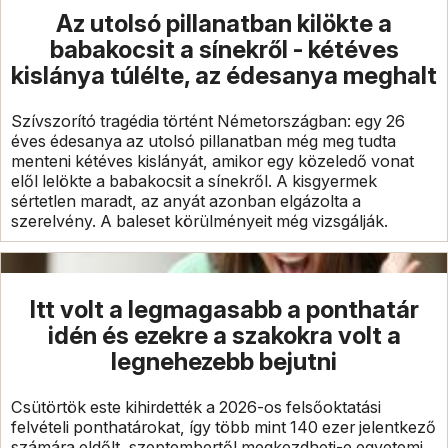
Az utolsó pillanatban kilökte a
babakocsit a sínekről - kétéves
kislánya túlélte, az édesanya meghalt
Szívszorító tragédia történt Németországban: egy 26
éves édesanya az utolsó pillanatban még meg tudta
menteni kétéves kislányát, amikor egy közeledő vonat
elől lelökte a babakocsit a sínekről. A kisgyermek
sértetlen maradt, az anyát azonban elgázolta a
szerelvény. A baleset körülményeit még vizsgálják.
Itt volt a legmagasabb a ponthatár
idén és ezekre a szakokra volt a
legnehezebb bejutni
Csütörtök este kihirdették a 2026-os felsőoktatási
felvételi ponthatárokat, így több mint 140 ezer jelentkező
számára eldőlt, szeptembertől megkezdheti-e egyetemi