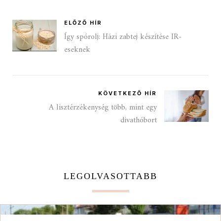
ELŐZŐ HÍR
Így spórolj: Házi zabtej készítése IR-
eseknek
KÖVETKEZŐ HÍR
A lisztérzékenység több, mint egy
divathóbort
LEGOLVASOTTABB