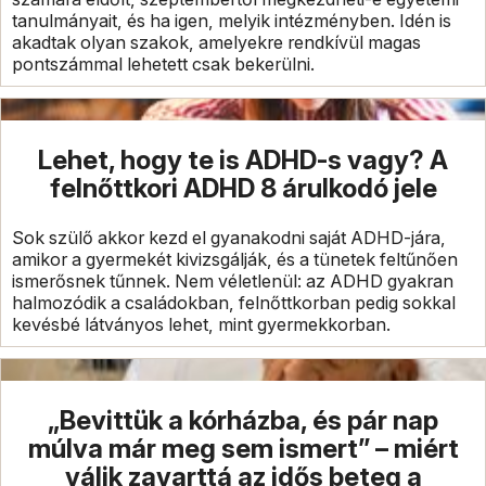
tanulmányait, és ha igen, melyik intézményben. Idén is
akadtak olyan szakok, amelyekre rendkívül magas
pontszámmal lehetett csak bekerülni.
Lehet, hogy te is ADHD-s vagy? A
felnőttkori ADHD 8 árulkodó jele
Sok szülő akkor kezd el gyanakodni saját ADHD-jára,
amikor a gyermekét kivizsgálják, és a tünetek feltűnően
ismerősnek tűnnek. Nem véletlenül: az ADHD gyakran
halmozódik a családokban, felnőttkorban pedig sokkal
kevésbé látványos lehet, mint gyermekkorban.
„Bevittük a kórházba, és pár nap
múlva már meg sem ismert” – miért
válik zavarttá az idős beteg a