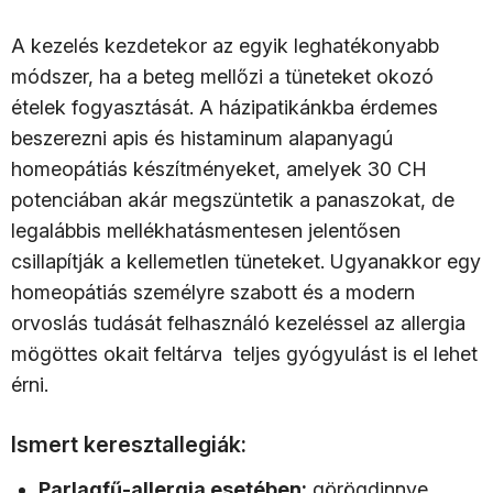
A kezelés kezdetekor az egyik leghatékonyabb
módszer, ha a beteg mellőzi a tüneteket okozó
ételek fogyasztását. A házipatikánkba érdemes
beszerezni apis és histaminum alapanyagú
homeopátiás készítményeket, amelyek 30 CH
potenciában akár megszüntetik a panaszokat, de
legalábbis mellékhatásmentesen jelentősen
csillapítják a kellemetlen tüneteket. Ugyanakkor egy
homeopátiás személyre szabott és a modern
orvoslás tudását felhasználó kezeléssel az allergia
mögöttes okait feltárva teljes gyógyulást is el lehet
érni.
Ismert keresztallegiák:
Parlagfű-allergia esetében:
görögdinnye,