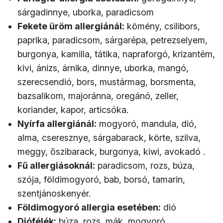
sárgadinnye, uborka, paradicsom
Fekete üröm allergiánál:
kömény, csilibors,
paprika, paradicsom, sárgarépa, petrezselyem,
burgonya, kamilla, tátika, napraforgó, krizantém,
kivi, ánizs, árnika, dinnye, uborka, mangó,
szerecsendió, bors, mustármag, borsmenta,
bazsalikom, majoránna, oregánó, zeller,
koriander, kapor, articsóka.
Nyírfa allergiánál:
mogyoró, mandula, dió,
alma, cseresznye, sárgabarack, körte, szilva,
meggy, őszibarack, burgonya, kiwi, avokadó .
Fű allergiásoknál:
paradicsom, rozs, búza,
szója, földimogyoró, bab, borsó, tamarin,
szentjánoskenyér.
Földimogyoró allergia esetében:
dió
Diófélék:
búza, rozs, mák, mogyoró,