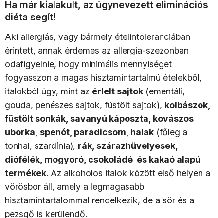
Ha már kialakult, az úgynevezett eliminációs
diéta segít!
Aki allergiás, vagy bármely ételintoleranciában
érintett, annak érdemes az allergia-szezonban
odafigyelnie, hogy minimális mennyiséget
fogyasszon a magas hisztamintartalmú ételekből,
italokból úgy, mint az
érlelt sajtok
(ementáli,
gouda, penészes sajtok, füstölt sajtok),
kolbászok,
füstölt sonkák, savanyú káposzta, kovászos
uborka, spenót, paradicsom, halak
(főleg a
tonhal, szardínia),
rák, szárazhüvelyesek,
diófélék, mogyoró, csokoládé és kakaó alapú
termékek
. Az alkoholos italok között első helyen a
vörösbor áll, amely a legmagasabb
hisztamintartalommal rendelkezik, de a sör és a
pezsgő is kerülendő.