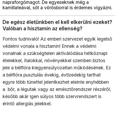
napraforgómagot. De egyeseknek még a
kamillateával, sőt a vörösborral is érdemes vigyázni.
De egész életünkben el kell elkerülni ezeket?
Valóban a hisztamin az ellenség?
Fontos tudnivaló! Az emberi szervezet egyik legelső
védelmi vonala a hisztamin! Ennek a védelmi
vonalnak a szükségtelen aktiválódása hétköznapi
ételekkel, italokkal, növényekkel szemben biztos
jele a bélflóra kiegyensúlyozatlan működésének. Ez
a bélflóra pusztulás évekig, évtizedekig tarthat
egyre több tünettel jelentkezhet eleinte enyhébben
a bőr, a légutak vagy az emésztőrendszer részéről,
később akár igen súlyos több szervrendszert is
érintő allergiás jelekkel.