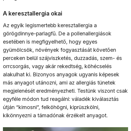
A keresztallergia okai
Az egyik legismertebb keresztallergia a
görögdinnye-parlagfű. De a pollenallergiások
esetében is megfigyelhető, hogy egyes
gyümölcsök, növények fogyasztását követően
perceken belül szájviszketés, duzzadás, szem- és
orrcsorgás, vagy akár rekedtség, köhécselés
alakulhat ki. Bizonyos anyagok ugyanis képesek
más anyagot utánozni, ami az allergiás tünetek
megjelenését eredményezheti. Testünk viszont csak
egyféle módon tud reagálni: váladék kiválasztás
útján “kimosni”, felköhögni, kiprüszkölni,
kikönnyezni a támadónak érzékelt anyagot.