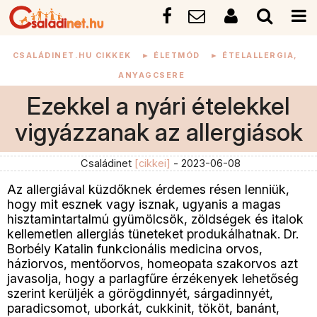
CSALÁDINET.HU CIKKEK
►
ÉLETMÓD
►
ÉTELALLERGIA,
ANYAGCSERE
Ezekkel a nyári ételekkel
vigyázzanak az allergiások
Családinet
[cikkei]
- 2023-06-08
Az allergiával küzdőknek érdemes résen lenniük,
hogy mit esznek vagy isznak, ugyanis a magas
hisztamintartalmú gyümölcsök, zöldségek és italok
kellemetlen allergiás tüneteket produkálhatnak. Dr.
Borbély Katalin funkcionális medicina orvos,
háziorvos, mentőorvos, homeopata szakorvos azt
javasolja, hogy a parlagfűre érzékenyek lehetőség
szerint kerüljék a görögdinnyét, sárgadinnyét,
paradicsomot, uborkát, cukkinit, tököt, banánt,