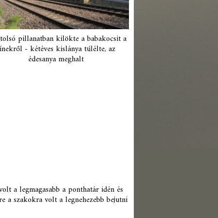
tolsó pillanatban kilökte a babakocsit a
ínekről - kétéves kislánya túlélte, az
édesanya meghalt
 volt a legmagasabb a ponthatár idén és
re a szakokra volt a legnehezebb bejutni