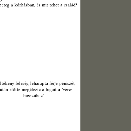
beteg a kórházban, és mit tehet a család?
ltékeny feleség leharapta férje péniszét,
után előtte megélezte a fogait a "véres
bosszúhoz"