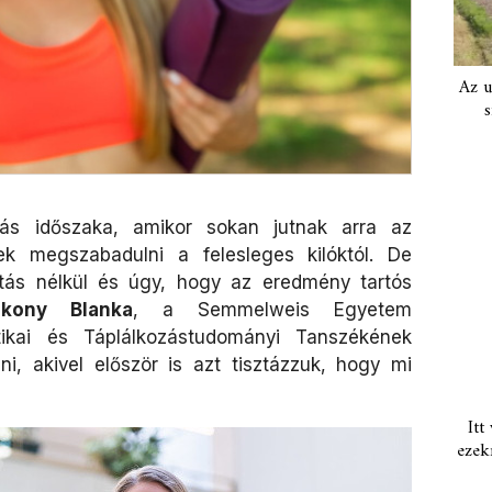
Az u
s
ulás időszaka, amikor sokan jutnak arra az
ek megszabadulni a felesleges kilóktól. De
tás nélkül és úgy, hogy az eredmény tartós
ékony Blanka
, a Semmelweis Egyetem
ikai és Táplálkozástudományi Tanszékének
i, akivel először is azt tisztázzuk, hogy mi
Itt
ezek