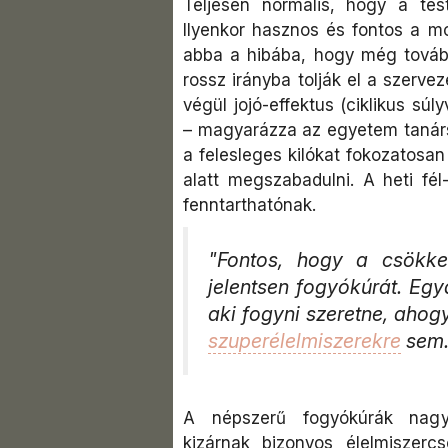
Teljesen normális, hogy a tes
Ilyenkor hasznos és fontos a m
abba a hibába, hogy még tovább 
rossz irányba tolják el a szerve
végül jojó-effektus (ciklikus sú
– magyarázza az egyetem tanárse
a felesleges kilókat fokozatosan 
alatt megszabadulni. A heti fé
fenntarthatónak.
"Fontos, hogy a csökke
jelentsen fogyókúrát. Egy
aki fogyni szeretne, ahog
szuperélelmiszerekre
sem.
A népszerű fogyókúrák nagym
kizárnak bizonyos élelmiszerc