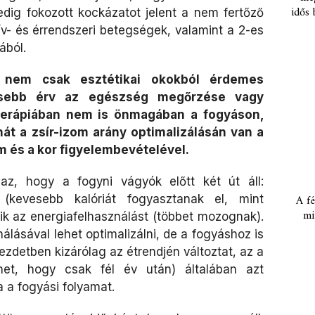
idős 
 pedig fokozott kockázatot jelent a nem fertőző
ív- és érrendszeri betegségek, valamint a 2-es
ából.
t nem csak esztétikai okokból érdemes
rősebb érv az egészség megőrzése vagy
dterápiában nem is önmagában a fogyáson,
át a zsír-izom arány optimalizálásán van a
 és a kor figyelembevételével.
az, hogy a fogyni vágyók előtt két út áll:
t (kevesebb kalóriát fogyasztanak el, mint
A fé
mi
ik az energiafelhasználást (többet mozognak).
álásával lehet optimalizálni, de a fogyáshoz is
zdetben kizárólag az étrendjén változtat, az a
het, hogy csak fél év után) általában azt
 a fogyási folyamat.