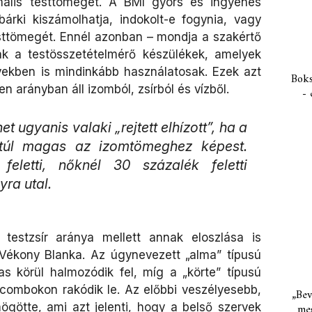
ális testtömeget. A BMI gyors és ingyenes
árki kiszámolhatja, indokolt-e fogynia, vagy
esttömegét. Ennél azonban – mondja a szakértő
ak a testösszetételmérő készülékek, amelyek
ekben is mindinkább használatosak. Ezek azt
Boks
 arányban áll izomból, zsírból és vízből.
- 
t ugyanis valaki „rejtett elhízott”, ha a
 túl magas az izomtömeghez képest.
feletti, nőknél 30 százalék feletti
yra utal.
testzsír aránya mellett annak eloszlása is
 Vékony Blanka. Az úgynevezett „alma” típusú
as körül halmozódik fel, míg a „körte” típusú
 combokon rakódik le. Az előbbi veszélyesebb,
„Bev
mögötte, ami azt jelenti, hogy a belső szervek
meg