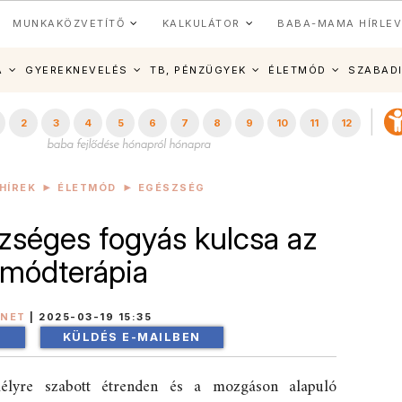
MUNKAKÖZVETÍTŐ
KALKULÁTOR
BABA-MAMA HÍRLEV
A
GYEREKNEVELÉS
TB, PÉNZÜGYEK
ÉLETMÓD
SZABAD
2
3
4
5
6
7
8
9
10
11
12
HÍREK
ÉLETMÓD
EGÉSZSÉG
szséges fogyás kulcsa az
tmódterápia
INET
|
2025-03-19 15:35
!
KÜLDÉS E-MAILBEN
élyre szabott étrenden és a mozgáson alapuló