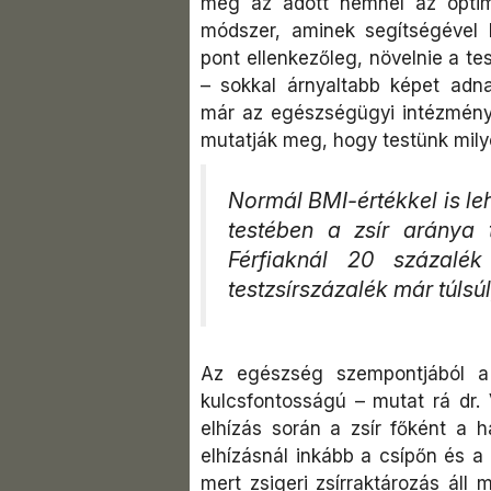
meg az adott nemnél az optim
módszer, aminek segítségével b
pont ellenkezőleg, növelnie a t
– sokkal árnyaltabb képet adn
már az egészségügyi intézmény
mutatják meg, hogy testünk milyen
Normál BMI-értékkel is lehe
testében a zsír aránya
Férfiaknál 20 százalék 
testzsírszázalék már túlsúl
Az egészség szempontjából a 
kulcsfontosságú – mutat rá dr.
elhízás során a zsír főként a h
elhízásnál inkább a csípőn és a
mert zsigeri zsírraktározás áll 