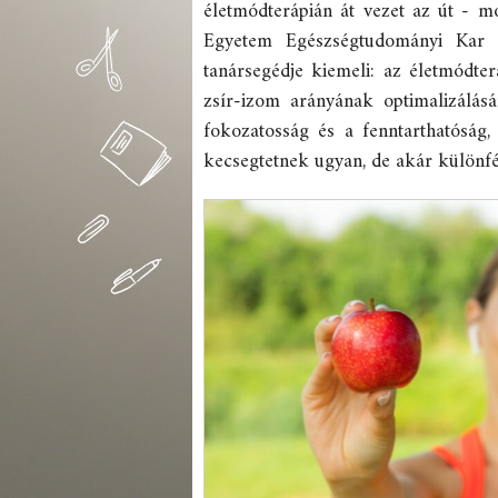
életmódterápián át vezet az út - 
Egyetem Egészségtudományi Kar D
tanársegédje kiemeli: az életmódt
zsír-izom arányának optimalizálás
fokozatosság és a fenntarthatóság,
kecsegtetnek ugyan, de akár különfé