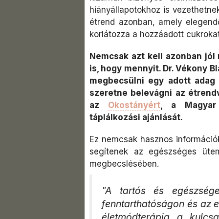
hiányállapotokhoz is vezethetnek
étrend azonban, amely elegendő 
korlátozza a hozzáadott cukrokat
Nemcsak azt kell azonban jól
is, hogy mennyit. Dr. Vékony B
megbecsülni egy adott adag k
szeretne belevágni az étrend
az
Okostányért
, a Magyar 
táplálkozási ajánlását.
Ez nemcsak hasznos információka
segítenek az egészséges üte
megbecslésében.
"A tartós és egészség
fenntarthatóságon és az 
életmódterápia a kulcs