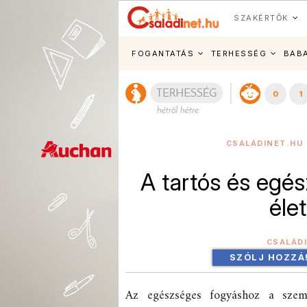
SZAKÉRTŐK
FOGANTATÁS
TERHESSÉG
BAB
0
1
CSALÁDINET.HU 
A tartós és egé
éle
CSALÁD
SZÓLJ HOZZÁ
Az egészséges fogyáshoz a szem