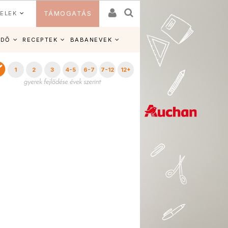
ELEK
TÁMOGATÁS
IDŐ
RECEPTEK
BABANEVEK
1
2
3
4-5
6-7
7-12
12+