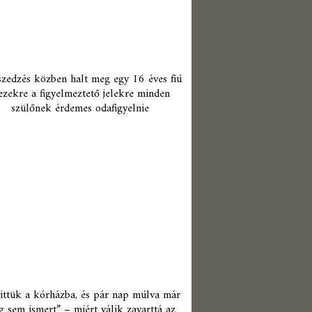
zedzés közben halt meg egy 16 éves fiú
ezekre a figyelmeztető jelekre minden
szülőnek érdemes odafigyelnie
ittük a kórházba, és pár nap múlva már
 sem ismert” – miért válik zavarttá az