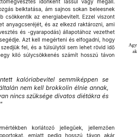
ttömegvesztés időnként lassul vagy megáll.
ozgás beiktatása, ám sajnos sokan beleesnek
csökkentik az energiabevitelt. Ezzel viszont
zet anyagcseréjét, és az elkezd raktározni, ami
lyvesztés és -gyarapodás) állapotához vezethet
gédje. Azt kell megérteni és elfogadni, hogy
Agys
szedjük fel, és a túlsúlytól sem lehet rövid idő
ak
l-egy kiló súlycsökkenés számít hosszú távon
ntett kalóriabevitel semmiképpen se
általán nem kell brokkolin élnie annak,
yan nincs szüksége divatos diétákra és
"
értékben korlátozó jellegűek, jellemzően
soportokat, emiatt pedig hosszú távon akár