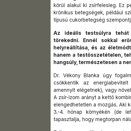
körül alakul ki zsírfelesleg. Ez
krónikus betegségek, például sz
típusú cukorbetegség szempontj
Az ideális testsúlyra tehá
törekedni. Ennél sokkal e
helyreállítása, és az életmó
hanem a testösszetételen, teh
hangsúly, természetesen a nem
Dr. Vékony Blanka úgy fogalm
csökkentik az energiabevitel
amennyit elégetnek), vagy növel
A zsír-izom arányt a kettő kombin
elengedhetetlen a mozgás. Aki ke
3.-4. hónap környékén (de le
tapasztalja, hogy megtorpan nála