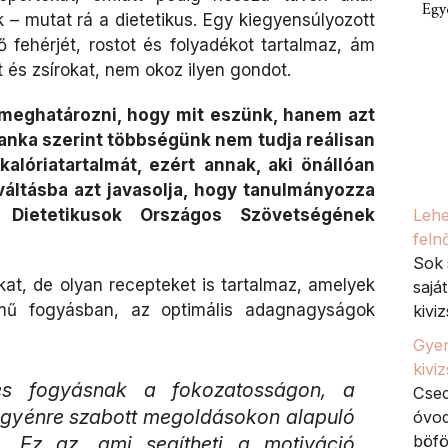
Egy
 – mutat rá a dietetikus. Egy kiegyensúlyozott
fehérjét, rostot és folyadékot tartalmaz, ám
 és zsírokat, nem okoz ilyen gondot.
 meghatározni, hogy mit eszünk, hanem azt
lanka szerint többségünk nem tudja reálisan
alóriatartalmát, ezért annak, aki önállóan
váltásba azt javasolja, hogy tanulmányozza
Dietetikusok Országos Szövetségének
Lehe
feln
Sok 
t, de olyan recepteket is tartalmaz, amelyek
sajá
mű fogyásban, az optimális adagnagyságok
kiviz
Gyer
kivi
es fogyásnak a fokozatosságon, a
Csec
egyénre szabott megoldásokon alapuló
óvod
böfö
a. Ez az, ami segítheti a motiváció