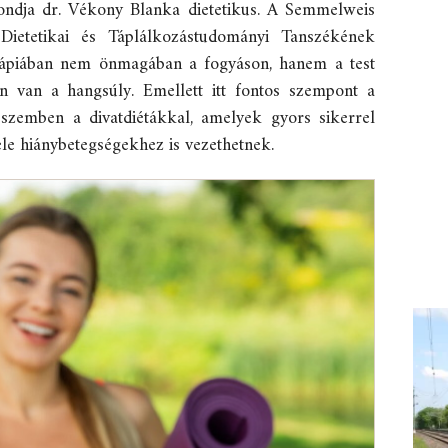
mondja dr. Vékony Blanka dietetikus. A Semmelweis
ietetikai és Táplálkozástudományi Tanszékének
erápiában nem önmagában a fogyáson, hanem a test
án van a hangsúly. Emellett itt fontos szempont a
 szemben a divatdiétákkal, amelyek gyors sikerrel
le hiánybetegségekhez is vezethetnek.