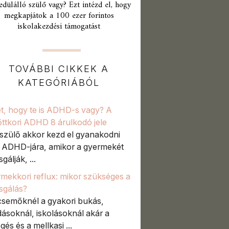
edülálló szülő vagy? Ezt intézd el, hogy
megkapjátok a 100 ezer forintos
iskolakezdési támogatást
TOVÁBBI CIKKEK A
KATEGÓRIÁBÓL
t, hogy te is ADHD-s vagy? A
őttkori ADHD 8 árulkodó jele
szülő akkor kezd el gyanakodni
t ADHD-jára, amikor a gyermekét
sgálják, ...
mekkori reflux: mikor szükséges a
zsgálás?
semőknél a gyakori bukás,
ásoknál, iskolásoknál akár a
gés és a mellkasi ...