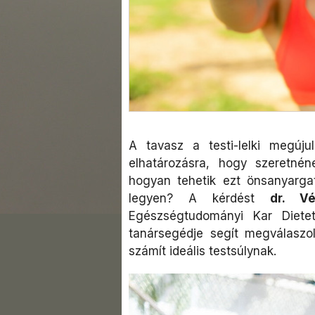
A tavasz a testi-lelki megúj
elhatározásra, hogy szeretnén
hogyan tehetik ezt önsanyarga
legyen? A kérdést
dr. V
Egészségtudományi Kar Dietet
tanársegédje segít megválaszoln
számít ideális testsúlynak.