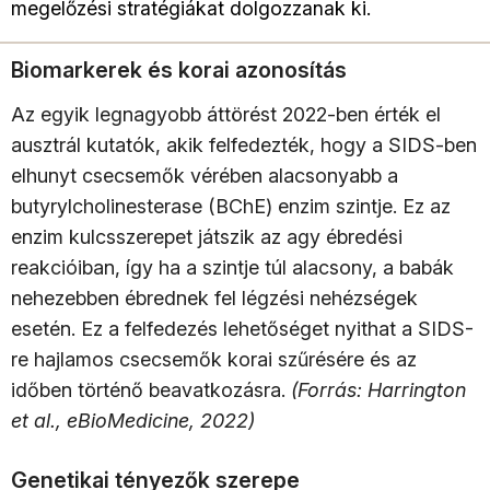
megelőzési stratégiákat dolgozzanak ki.
Biomarkerek és korai azonosítás
Az egyik legnagyobb áttörést 2022-ben érték el
ausztrál kutatók, akik felfedezték, hogy a SIDS-ben
elhunyt csecsemők vérében alacsonyabb a
butyrylcholinesterase (BChE) enzim szintje. Ez az
enzim kulcsszerepet játszik az agy ébredési
reakcióiban, így ha a szintje túl alacsony, a babák
nehezebben ébrednek fel légzési nehézségek
esetén. Ez a felfedezés lehetőséget nyithat a SIDS-
re hajlamos csecsemők korai szűrésére és az
időben történő beavatkozásra.
(Forrás: Harrington
et al., eBioMedicine, 2022)
Genetikai tényezők szerepe