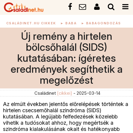
CSALÁDINET.HU CIKKEK
►
BABA
►
BABAGONDOZÁS
Új remény a hirtelen
bölcsőhalál (SIDS)
kutatásában: ígéretes
eredmények segíthetik a
megelőzést
Családinet
[cikkei]
- 2025-03-14
Az elmúlt években jelentős előrelépések történtek a
hirtelen csecsemőhalál szindróma (SIDS)
kutatásában. A legújabb felfedezések közelebb
vihetik a tudósokat ahhoz, hogy megértsék a
szindróma kialakulásának okait és hatékonyabb