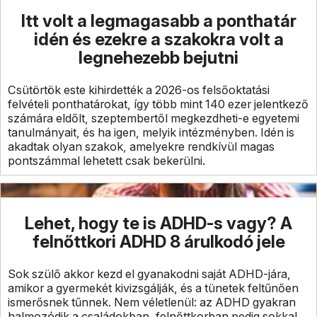
Itt volt a legmagasabb a ponthatár
idén és ezekre a szakokra volt a
legnehezebb bejutni
Csütörtök este kihirdették a 2026-os felsőoktatási
felvételi ponthatárokat, így több mint 140 ezer jelentkező
számára eldőlt, szeptembertől megkezdheti-e egyetemi
tanulmányait, és ha igen, melyik intézményben. Idén is
akadtak olyan szakok, amelyekre rendkívül magas
pontszámmal lehetett csak bekerülni.
Lehet, hogy te is ADHD-s vagy? A
felnőttkori ADHD 8 árulkodó jele
Sok szülő akkor kezd el gyanakodni saját ADHD-jára,
amikor a gyermekét kivizsgálják, és a tünetek feltűnően
ismerősnek tűnnek. Nem véletlenül: az ADHD gyakran
halmozódik a családokban, felnőttkorban pedig sokkal