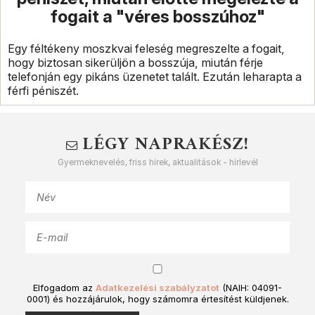
fogait a "véres bosszúhoz"
Egy féltékeny moszkvai feleség megreszelte a fogait,
hogy biztosan sikerüljön a bosszúja, miután férje
telefonján egy pikáns üzenetet talált. Ezután leharapta a
férfi péniszét.
LÉGY NAPRAKÉSZ!
Gyermeknevelés, friss hírek, aktualitások - hírlevél
Elfogadom az
Adatkezelési szabályzatot
(NAIH: 04091-
0001) és hozzájárulok, hogy számomra értesítést küldjenek.