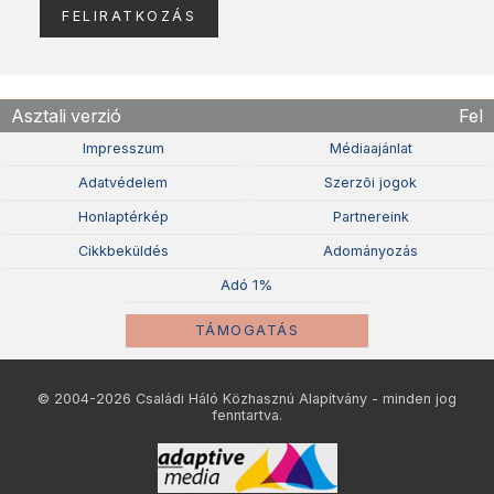
Asztali verzió
Fel
Impresszum
Médiaajánlat
Adatvédelem
Szerzõi jogok
Honlaptérkép
Partnereink
Cikkbeküldés
Adományozás
Adó 1%
TÁMOGATÁS
© 2004-2026 Családi Háló Közhasznú Alapítvány - minden jog
fenntartva.