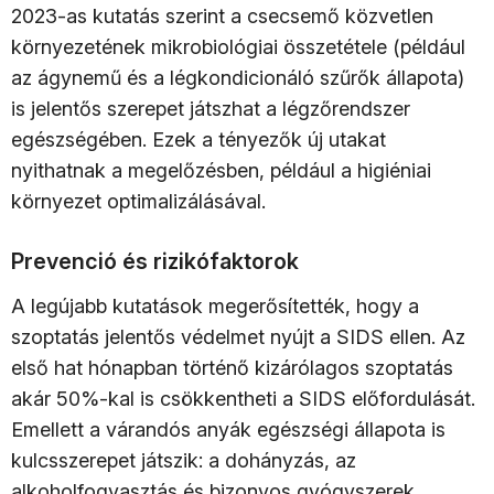
2023-as kutatás szerint a csecsemő közvetlen
környezetének mikrobiológiai összetétele (például
az ágynemű és a légkondicionáló szűrők állapota)
is jelentős szerepet játszhat a légzőrendszer
egészségében. Ezek a tényezők új utakat
nyithatnak a megelőzésben, például a higiéniai
környezet optimalizálásával.
Prevenció és rizikófaktorok
A legújabb kutatások megerősítették, hogy a
szoptatás jelentős védelmet nyújt a SIDS ellen. Az
első hat hónapban történő kizárólagos szoptatás
akár 50%-kal is csökkentheti a SIDS előfordulását.
Emellett a várandós anyák egészségi állapota is
kulcsszerepet játszik: a dohányzás, az
alkoholfogyasztás és bizonyos gyógyszerek