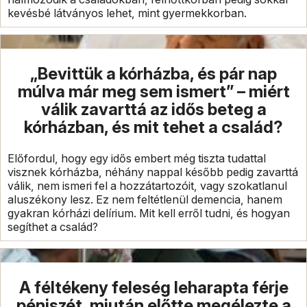
kevésbé látványos lehet, mint gyermekkorban.
„Bevittük a kórházba, és pár nap
múlva már meg sem ismert” – miért
válik zavarttá az idős beteg a
kórházban, és mit tehet a család?
Előfordul, hogy egy idős embert még tiszta tudattal
visznek kórházba, néhány nappal később pedig zavarttá
válik, nem ismeri fel a hozzátartozóit, vagy szokatlanul
aluszékony lesz. Ez nem feltétlenül demencia, hanem
gyakran kórházi delírium. Mit kell erről tudni, és hogyan
segíthet a család?
A féltékeny feleség leharapta férje
péniszét, miután előtte megélezte a