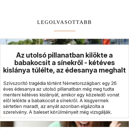
LEGOLVASOTTABB
Az utolsó pillanatban kilökte a
babakocsit a sínekről - kétéves
kislánya túlélte, az édesanya meghalt
Szívszorító tragédia történt Németországban: egy 26
éves édesanya az utolsó pillanatban még meg tudta
menteni kétéves kislányát, amikor egy közeledő vonat
elől lelökte a babakocsit a sínekről. A kisgyermek
sértetlen maradt, az anyát azonban elgázolta a
szerelvény. A baleset körülményeit még vizsgálják.