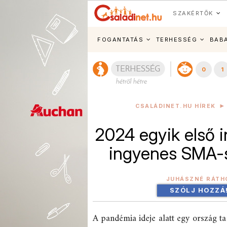
SZAKÉRTŐK
FOGANTATÁS
TERHESSÉG
BAB
0
1
CSALÁDINET.HU HÍREK
2024 egyik első 
ingyenes SMA-
JUHÁSZNÉ RÁTH
SZÓLJ HOZZÁ
A pandémia ideje alatt egy ország 