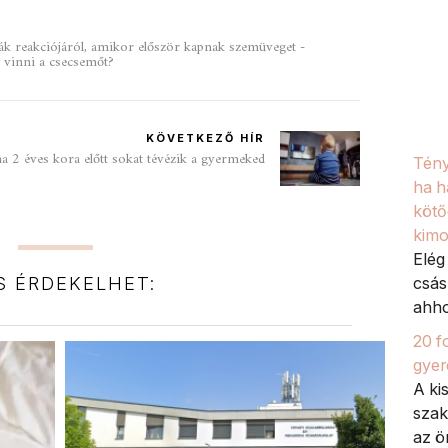
ák reakciójáról, amikor először kapnak szemüveget -
a vinni a csecsemőt?
KÖVETKEZŐ HÍR
ha 2 éves kora előtt sokat tévézik a gyermeked
Tény
ha h
kötő
kimo
Elég
IS ÉRDEKELHET:
csás
ahhoz
20 f
gyer
A ki
szak
az ön