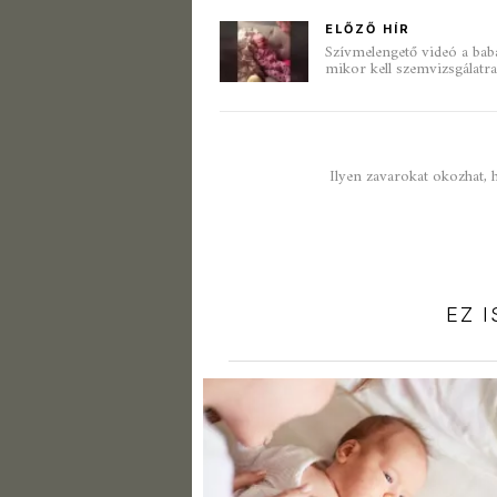
ELŐZŐ HÍR
Szívmelengető videó a bab
mikor kell szemvizsgálatr
Ilyen zavarokat okozhat, 
EZ 