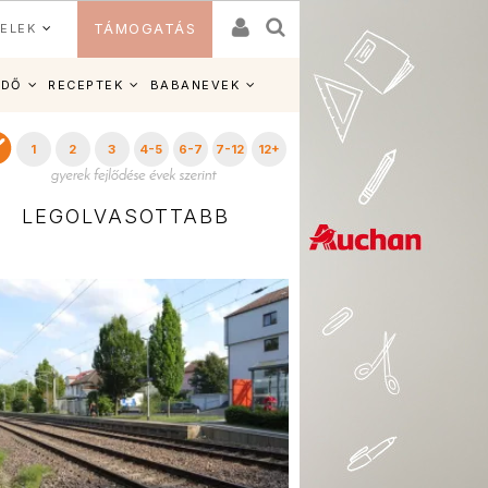
ELEK
TÁMOGATÁS
IDŐ
RECEPTEK
BABANEVEK
1
2
3
4-5
6-7
7-12
12+
LEGOLVASOTTABB