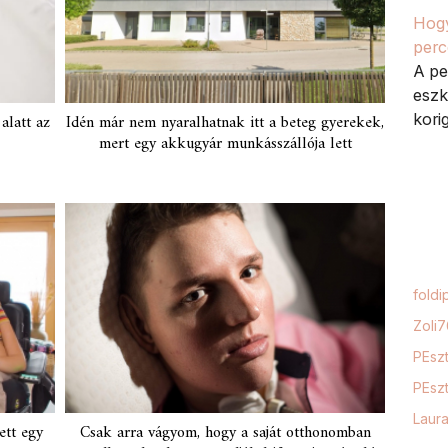
Hogy
perc
A pe
eszk
alatt az
Idén már nem nyaralhatnak itt a beteg gyerekek,
kori
mert egy akkugyár munkásszállója lett
foldi
Zoli
PEszt
PEszt
Laur
ett egy
Csak arra vágyom, hogy a saját otthonomban