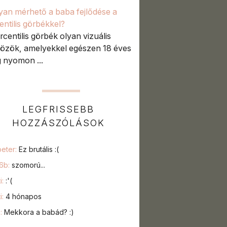
an mérhető a baba fejlődése a
entilis görbékkel?
rcentilis görbék olyan vizuális
özök, amelyekkel egészen 18 éves
g nyomon ...
LEGFRISSEBB
HOZZÁSZÓLÁSOK
peter:
Ez brutális :(
76b:
szomorú...
i:
:'(
i:
4 hónapos
a:
Mekkora a babád? :)