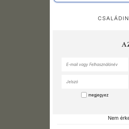
CSALÁDI
A
megjegyez
Nem érke