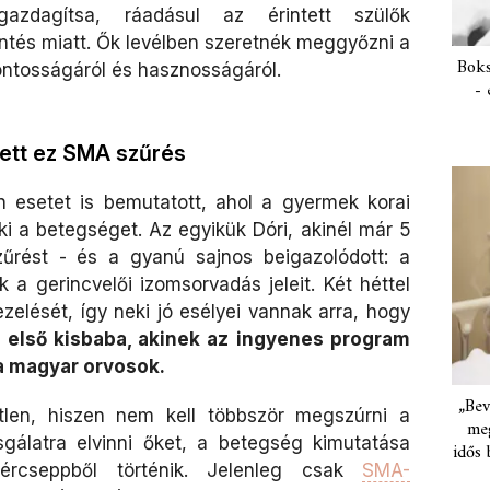
gazdagítsa, ráadásul az érintett szülők
tés miatt. Ők levélben szeretnék meggyőzni a
Boks
ontosságáról és hasznosságáról.
- 
tett ez SMA szűrés
 esetet is bemutatott, ahol a gyermek korai
ki a betegséget. Az egyikük Dóri, akinél már 5
űrést - és a gyanú sajnos beigazolódott: a
 a gerincvelői izomsorvadás jeleit. Két héttel
elését, így neki jó esélyei vannak arra, hogy
z első kisbaba, akinek az ingyenes program
 a magyar orvosok.
„Bev
etlen, hiszen nem kell többször megszúrni a
meg
sgálatra elvinni őket, a betegség kimutatása
idős 
ércseppből történik. Jelenleg csak
SMA-