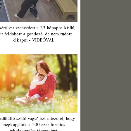
érülést szenvedett a 23 hónapos kisfiú,
it feldobott a gondozó, de nem tudott
elkapni - VIDEÓVAL
edülálló szülő vagy? Ezt intézd el, hogy
megkapjátok a 100 ezer forintos