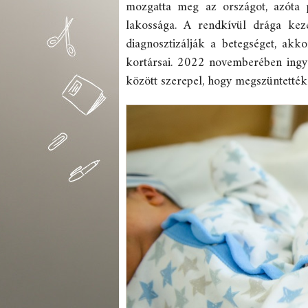
mozgatta meg az országot, azóta 
lakossága. A rendkívül drága keze
diagnosztizálják a betegséget, akk
kortársai. 2022 novemberében ingye
között szerepel, hogy megszüntették 