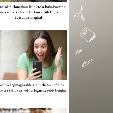
tolsó pillanatban kilökte a babakocsit a
ínekről - kétéves kislánya túlélte, az
édesanya meghalt
 volt a legmagasabb a ponthatár idén és
re a szakokra volt a legnehezebb bejutni