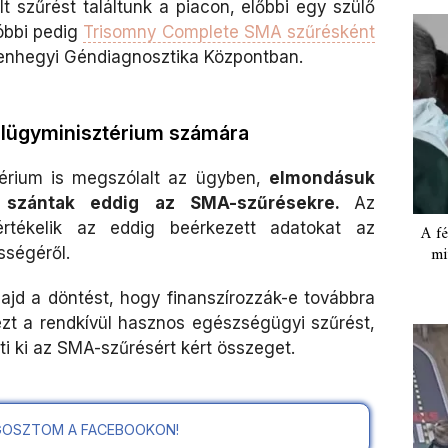
 szűrést találtunk a piacon, előbbi egy szülő
tóbbi pedig
Trisomny Complete SMA szűrésként
stenhegyi Géndiagnosztika Központban.
elügyminisztérium számára
érium is megszólalt az ügyben,
elmondásuk
ot szántak eddig az SMA-szűrésekre.
Az
értékelik az eddig beérkezett adatokat az
A fé
mi
sségéről.
jd a döntést, hogy finanszírozzák-e továbbra
zt a rendkívül hasznos egészségügyi szűrést,
i ki az SMA-szűrésért kért összeget.
OSZTOM A FACEBOOKON!