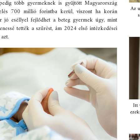
pedig több gyermeknek is gyűjtött Magyarország
Az u
lés 700 millió forintba kerül, viszont ha korán
s
or jó eséllyel fejlődhet a beteg gyermek úgy, mint
nessé tették a szűrést, ám 2024 első intézkedései
azt.
Itt
ezek