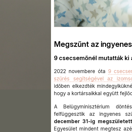
Megszűnt az ingyene
9 csecsemőnél mutatták ki 
2022 novembere óta
9 csecse
szűrés segítségével az izoms
időben elkezdték mindegyikükné
hogy a kortársaikkal együtt fejlő
A Belügyminisztérium dönté
felfüggesztik az ingyenes sz
december 31-ig megszületet
Egyesület mindent megtesz azé