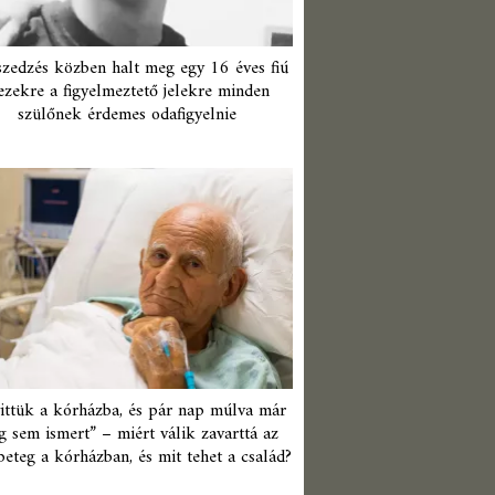
zedzés közben halt meg egy 16 éves fiú
ezekre a figyelmeztető jelekre minden
szülőnek érdemes odafigyelnie
ittük a kórházba, és pár nap múlva már
 sem ismert” – miért válik zavarttá az
beteg a kórházban, és mit tehet a család?