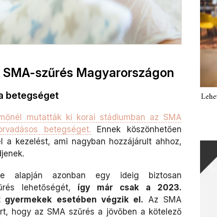
s SMA-szűrés Magyarországon
a betegséget
Lehe
mőnél mutatták ki korai stádiumban az SMA
orvadásos betegséget.
Ennek köszönhetően
l a kezelést, ami nagyban hozzájárult ahhoz,
djenek.
se alapján azonban egy ideig biztosan
űrés lehetőségét,
így már csak a 2023.
t gyermekek esetében végzik el.
Az SMA
rt, hogy az SMA szűrés a jövőben a kötelező