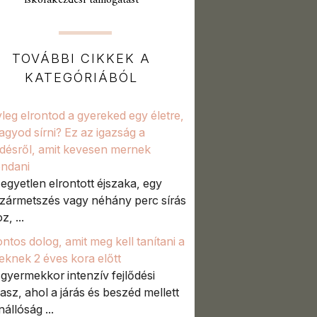
iskolakezdési támogatást
TOVÁBBI CIKKEK A
KATEGÓRIÁBÓL
leg elrontod a gyereked egy életre,
agyod sírni? Ez az igazság a
désről, amit kevesen mernek
ndani
 egyetlen elrontott éjszaka, egy
zármetszés vagy néhány perc sírás
, ...
ontos dolog, amit meg kell tanítani a
eknek 2 éves kora előtt
sgyermekkor intenzív fejlődési
asz, ahol a járás és beszéd mellett
állóság ...