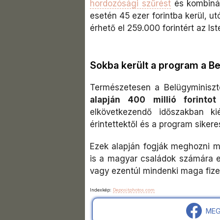
hordozósági szűrést
és kombinált
esetén 45 ezer forintba kerül, u
érhető el 259.000 forintért az I
Sokba került a program a B
Természetesen a Belügyminiszt
alapján 400 millió forint
elkövetkezendő időszakban ki
érintettektől és a program sikere
Ezek alapján fogják meghozni ma
is a magyar családok számára e
vagy ezentúl mindenki maga fizet
Indexkép:
Depositphotos.com
MEG