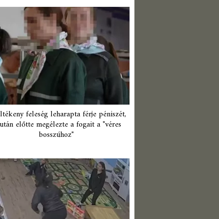
ltékeny feleség leharapta férje péniszét,
után előtte megélezte a fogait a "véres
bosszúhoz"