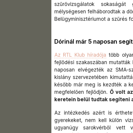
szűrővizsgálatok sokaságát 
mélységesen felháborodtak a dön
Belügyminisztériumot a szűrés f
Dórinál már 5 naposan segí
Az RTL Klub híradója
több olyan
fejlődési szakaszában mutatták 
naposan elvégezték az SMA-sz
kislány szervezetében kimutatták
később már meg is kezdték a kez
megfelelően fejlődjön.
Ő volt a
keretein belül tudtak segíteni
Az intézkedés azért is érthet
gyerekeket, nem kell külön viz
ugyanúgy sarokvérből vett v