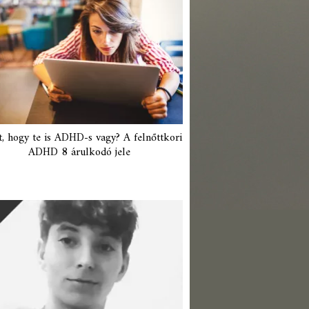
t, hogy te is ADHD-s vagy? A felnőttkori
ADHD 8 árulkodó jele