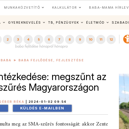
MUNKAKÖZVETÍTŐ
KALKULÁTOR
BABA-MAMA HÍRLEV
A
GYEREKNEVELÉS
TB, PÉNZÜGYEK
ÉLETMÓD
SZABAD
2
3
4
5
6
7
8
9
10
11
12
BABA
BABA FEJLŐDÉSE, FEJLESZTÉSE
intézkedése: megszűnt az
szűrés Magyarországon
GÉBER RÉKA
|
2024-01-02 09:54
!
KÜLDÉS E-MAILBEN
tanulta meg az SMA-szűrés fontosságát: akkor Zente