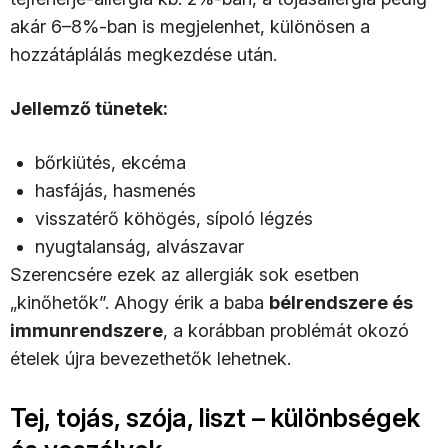
akár 6–8%-ban is megjelenhet, különösen a
hozzátáplálás megkezdése után.
Jellemző tünetek:
bőrkiütés, ekcéma
hasfájás, hasmenés
visszatérő köhögés, sípoló légzés
nyugtalanság, alvászavar
Szerencsére ezek az allergiák sok esetben
„kinőhetők”. Ahogy érik a baba
bélrendszere és
immunrendszere
, a korábban problémát okozó
ételek újra bevezethetők lehetnek.
Tej, tojás, szója, liszt – különbségek