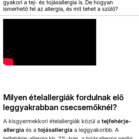
gyakori a tej- és tojásallergia is. De hogyan
ismerhető fel az allergia, és mit tehet a szülő?
Milyen ételallergiák fordulnak elő
leggyakrabban csecsemőknél?
A kisgyermekkori ételallergiák közül a
tejfehérje-
allergia
és a
tojásallergia
a leggyakoribb. A
tejfehérje-allergia kb. 2%-ban, a tojásallergia pedig