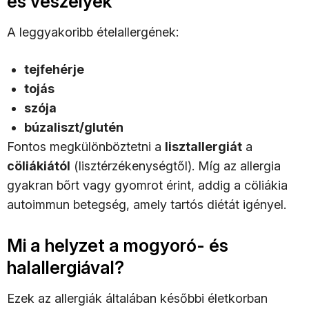
és veszélyek
A leggyakoribb ételallergének:
tejfehérje
tojás
szója
búzaliszt/glutén
Fontos megkülönböztetni a
lisztallergiát
a
cöliákiától
(lisztérzékenységtől). Míg az allergia
gyakran bőrt vagy gyomrot érint, addig a cöliákia
autoimmun betegség, amely tartós diétát igényel.
Mi a helyzet a mogyoró- és
halallergiával?
Ezek az allergiák általában későbbi életkorban