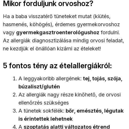
Mikor forduljunk orvoshoz?
Ha a baba visszatérő tüneteket mutat (kiütés,
hasmenés, köhögés), érdemes gyermekorvoshoz
vagy
gyermekgasztroenterológushoz
fordulni.
Az allergiák diagnosztizálása mindig orvosi feladat,
ne kezdjük el önállóan kizárni az ételeket!
5 fontos tény az ételallergiákról:
A leggyakoribb allergének:
tej, tojás, szója,
búzaliszt/glutén
Az allergiák nagy része kinőhető, de orvosi
ellenőrzés szükséges
A tünetek sokfélék:
bőr, emésztés, légutak
is érintettek lehetnek
A
szoptatás alatti változatos étrend