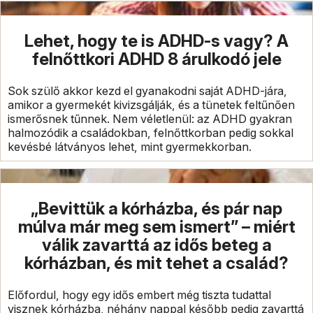
Lehet, hogy te is ADHD-s vagy? A
felnőttkori ADHD 8 árulkodó jele
Sok szülő akkor kezd el gyanakodni saját ADHD-jára,
amikor a gyermekét kivizsgálják, és a tünetek feltűnően
ismerősnek tűnnek. Nem véletlenül: az ADHD gyakran
halmozódik a családokban, felnőttkorban pedig sokkal
kevésbé látványos lehet, mint gyermekkorban.
„Bevittük a kórházba, és pár nap
múlva már meg sem ismert” – miért
válik zavarttá az idős beteg a
kórházban, és mit tehet a család?
Előfordul, hogy egy idős embert még tiszta tudattal
visznek kórházba, néhány nappal később pedig zavarttá