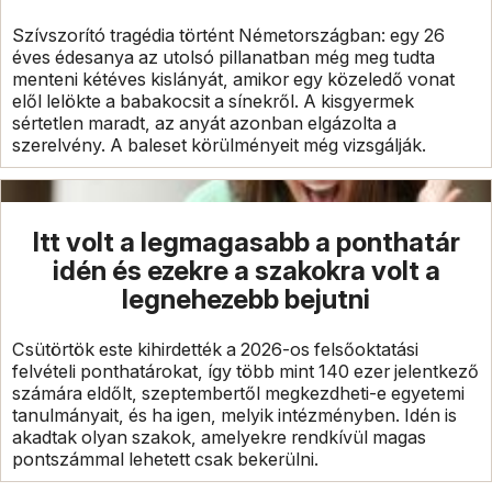
Szívszorító tragédia történt Németországban: egy 26
éves édesanya az utolsó pillanatban még meg tudta
menteni kétéves kislányát, amikor egy közeledő vonat
elől lelökte a babakocsit a sínekről. A kisgyermek
sértetlen maradt, az anyát azonban elgázolta a
szerelvény. A baleset körülményeit még vizsgálják.
Itt volt a legmagasabb a ponthatár
idén és ezekre a szakokra volt a
legnehezebb bejutni
Csütörtök este kihirdették a 2026-os felsőoktatási
felvételi ponthatárokat, így több mint 140 ezer jelentkező
számára eldőlt, szeptembertől megkezdheti-e egyetemi
tanulmányait, és ha igen, melyik intézményben. Idén is
akadtak olyan szakok, amelyekre rendkívül magas
pontszámmal lehetett csak bekerülni.