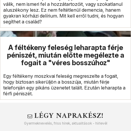
válik, nem ismeri fel a hozzátartozóit, vagy szokatlanul
aluszékony lesz. Ez nem feltétlenül demencia, hanem
gyakran kórházi delírium. Mit kell erről tudni, és hogyan
segíthet a család?
A féltékeny feleség leharapta férje
péniszét, miután előtte megélezte a
fogait a "véres bosszúhoz"
Egy féltékeny moszkvai feleség megreszelte a fogait,
hogy biztosan sikerüljön a bosszúja, miután férje
telefonján egy pikáns üzenetet talált. Ezután leharapta a
férfi péniszét.
LÉGY NAPRAKÉSZ!
Gyermeknevelés, friss hírek, aktualitások - hírlevél