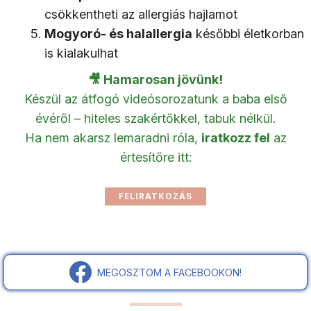
csökkentheti az allergiás hajlamot
Mogyoró- és halallergia
későbbi életkorban
is kialakulhat
🎥 Hamarosan jövünk!
Készül az átfogó videósorozatunk a baba első
évéről – hiteles szakértőkkel, tabuk nélkül.
Ha nem akarsz lemaradni róla,
iratkozz fel
az
értesítőre itt:
MEGOSZTOM A FACEBOOKON!