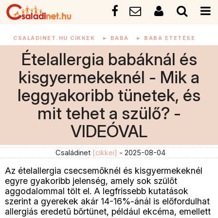
CSALÁDINET.HU CIKKEK
►
BABA
►
BABA ETETÉSE
Ételallergia babáknál és
kisgyermekeknél - Mik a
leggyakoribb tünetek, és
mit tehet a szülő? -
VIDEÓVAL
Családinet
[cikkei]
- 2025-08-04
Az ételallergia csecsemőknél és kisgyermekeknél
egyre gyakoribb jelenség, amely sok szülőt
aggodalommal tölt el. A legfrissebb kutatások
szerint a gyerekek akár 14-16%-ánál is előfordulhat
allergiás eredetű bőrtünet, például ekcéma, emellett