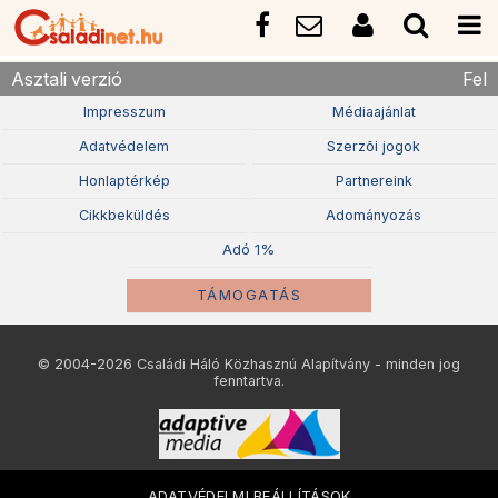
Asztali verzió
Fel
Impresszum
Médiaajánlat
Adatvédelem
Szerzõi jogok
Honlaptérkép
Partnereink
Cikkbeküldés
Adományozás
Adó 1%
TÁMOGATÁS
© 2004-2026 Családi Háló Közhasznú Alapítvány - minden jog
fenntartva.
ADATVÉDELMI BEÁLLÍTÁSOK