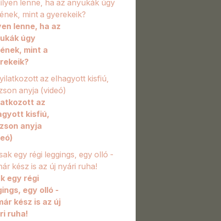
yen lenne, ha az
ukák úgy
ének, mint a
rekeik?
latkozott az
agyott kisfiú,
zson anyja
deó)
k egy régi
ings, egy olló -
már kész is az új
ri ruha!