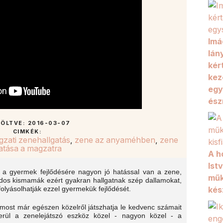
Imá
lán
kér
kez
egy
ész
TÖLTVE: 2016-03-07
CIMKÉK:
zati zenehallgatás
,
zene az anyaméhben
,
zene
atása a magzatra
A h
Istv
 a gyermek fejlődésére nagyon jó hatással van a zene,
műk
dos kismamák ezért gyakran hallgatnak szép dallamokat,
olyásolhatják ezzel gyermekük fejlődését.
kés
 most már egészen közelről játszhatja le kedvenc számait
rül a zenelejátszó eszköz közel - nagyon közel - a