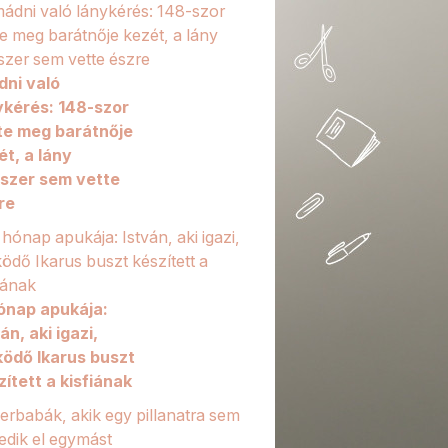
dni való
ykérés: 148-szor
te meg barátnője
ét, a lány
szer sem vette
re
ónap apukája:
án, aki igazi,
ödő Ikarus buszt
zített a kisfiának