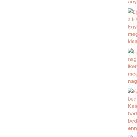
any
Egy
meg
kis
Ike
meg
nag
Kam
bár
bed
enn