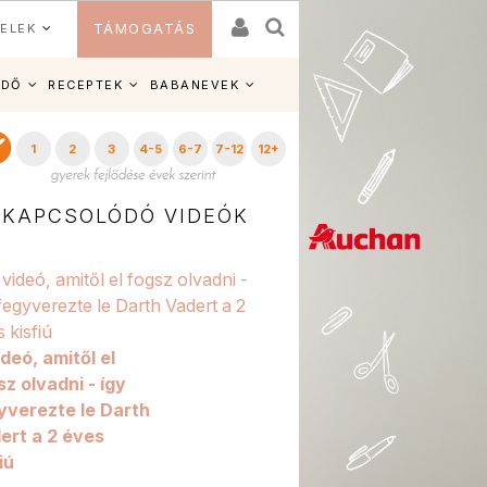
ELEK
TÁMOGATÁS
IDŐ
RECEPTEK
BABANEVEK
1
2
3
4-5
6-7
7-12
12+
KAPCSOLÓDÓ VIDEÓK
ideó, amitől el
sz olvadni - így
yverezte le Darth
ert a 2 éves
iú