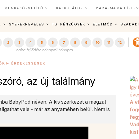
MUNKAKÖZVETÍTŐ
KALKULÁTOR
BABA-MAMA HÍRLEV
A
GYEREKNEVELÉS
TB, PÉNZÜGYEK
ÉLETMÓD
SZABAD
2
3
4
5
6
7
8
9
10
11
12
ÓK
ÉRDEKESSÉGEK
zóró, az új találmány
mba BabyPod néven. A kis szerkezet a magzat
A v
allgathat vele - már az anyaméhen belül. Nem is
fog
feg
Vad
kisf