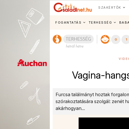
SZAKÉRTŐK
FOGANTATÁS
TERHESSÉG
BAB
0
1
VIDE
Vagina-hangs
Furcsa találmányt hoztak forgalo
szórakoztatására szolgál: zenét h
akárhogyan...