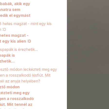
rbabák, akik egy
lanatra sem
edik el egymást
hetes magzat -
t egy kis alien :D
papák is
zhetik...
sztő módon
kézteti meg egy
gen a rosszalkodó
iút. Mit tennél az