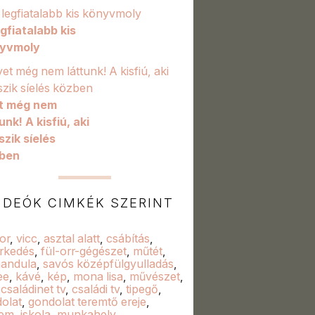
egfiatalabb kis
yvmoly
et még nem
unk! A kisfiú, aki
szik síelés
ben
IDEÓK CIMKÉK SZERINT
or
,
vicc
,
asztal alatt
,
csábítás
,
rkedés
,
fül-orr-gégészet
,
műtét
,
andula
,
savós középfülgyulladás
,
ee
,
kávé
,
kép
,
mona lisa
,
művészet
,
,
családinet tv
,
családi tv
,
tipegő
,
olat
,
gondolat teremtő ereje
,
lem
,
iskola
,
munkahely
,