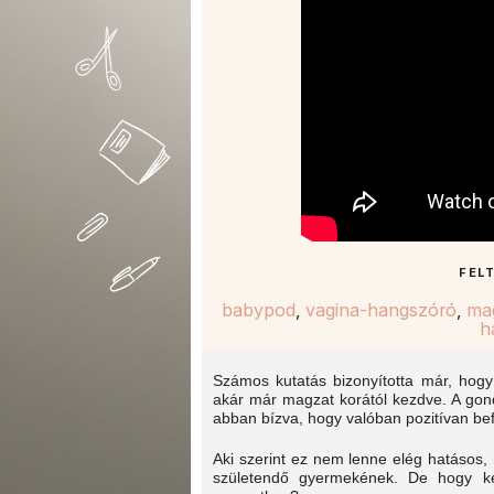
FEL
babypod
,
vagina-hangszóró
,
mag
h
Számos kutatás bizonyította már, hogy
akár már magzat korától kezdve. A gon
abban bízva, hogy valóban pozitívan bef
Aki szerint ez nem lenne elég hatásos,
születendő gyermekének. De hogy ke