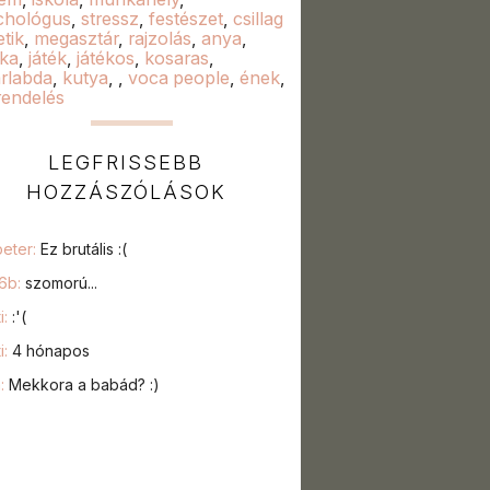
chológus
,
stressz
,
festészet
,
csillag
etik
,
megasztár
,
rajzolás
,
anya
,
ka
,
játék
,
játékos
,
kosaras
,
rlabda
,
kutya
,
,
voca people
,
ének
,
rendelés
LEGFRISSEBB
HOZZÁSZÓLÁSOK
peter:
Ez brutális :(
76b:
szomorú...
i:
:'(
i:
4 hónapos
a:
Mekkora a babád? :)