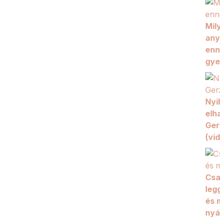
Mil
any
enn
gye
Nyi
elh
Ger
(vi
Csa
legg
és 
nyá