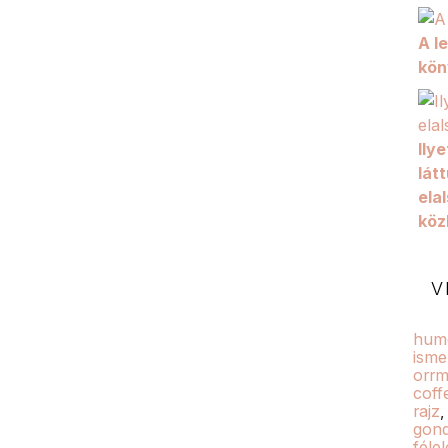
A l
kön
Ily
látt
elal
köz
V
hum
isme
orrm
coff
rajz
gond
féle