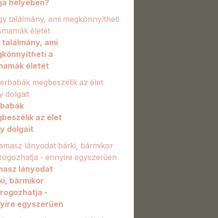
ja helyében?
 találmány, ami
könnyítheti a
mamák életét
rbabák
beszélik az élet
y dolgait
asz lányodat
ki, bármikor
rogozhatja -
yire egyszerűen