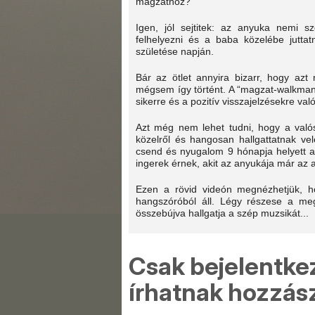
magzathoz?
Igen, jól sejtitek: az anyuka nemi s
felhelyezni és a baba közelébe jutt
születése napján.
Bár az ötlet annyira bizarr, hogy azt
mégsem így történt. A “magzat-walkmant
sikerre és a pozitív visszajelzésekre val
Azt még nem lehet tudni, hogy a való
közelről és hangosan hallgattatnak vel
csend és nyugalom 9 hónapja helyett a
ingerek érnek, akit az anyukája már az
Ezen a rövid videón megnézhetjük, h
hangszóróból áll. Légy részese a meg
összebújva hallgatja a szép muzsikát...
Csak bejelentke
írhatnak hozzász