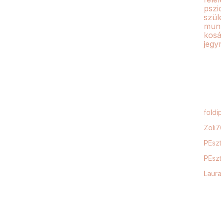
pszi
szül
mun
kosá
jegy
foldi
Zoli
PEszt
PEszt
Laur