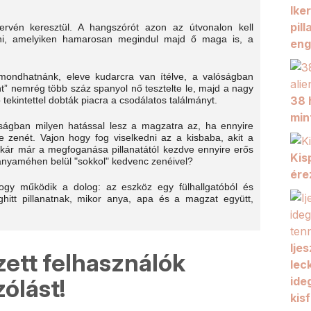
Ike
pil
zervén keresztül. A hangszórót azon az útvonalon kell
atni, amelyiken hamarosan megindul majd ő maga is, a
eng
 mondhatnánk, eleve kudarcra van ítélve, a valóságban
” nemrég több száz spanyol nő tesztelte le, majd a nagy
38 
ó tekintettel dobták piacra a csodálatos találmányt.
min
ságban milyen hatással lesz a magzatra az, ha ennyire
e zenét. Vajon hogy fog viselkedni az a kisbaba, akit a
kár már a megfoganása pillanatától kezdve ennyire erős
Kis
 anyaméhen belül "sokkol" kedvenc zenéivel?
ére
ogy működik a dolog: az eszköz egy fülhallgatóból és
hitt pillanatnak, mikor anya, apa és a magzat együtt,
Ije
zett felhasználók
lec
ólást!
ide
kisf