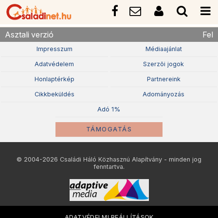
Asztali verzió
Fel
Impresszum
Médiaajánlat
Adatvédelem
Szerzõi jogok
Honlaptérkép
Partnereink
Cikkbeküldés
Adományozás
Adó 1%
TÁMOGATÁS
© 2004-2026 Családi Háló Közhasznú Alapítvány - minden jog
fenntartva.
ADATVÉDELMI BEÁLLÍTÁSOK