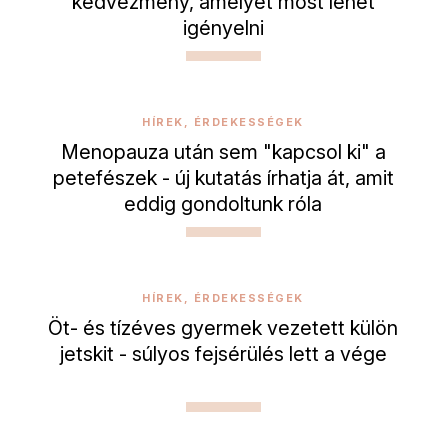
kedvezmény, amelyet most lehet
igényelni
HÍREK, ÉRDEKESSÉGEK
Menopauza után sem "kapcsol ki" a
petefészek - új kutatás írhatja át, amit
eddig gondoltunk róla
HÍREK, ÉRDEKESSÉGEK
Öt- és tízéves gyermek vezetett külön
jetskit - súlyos fejsérülés lett a vége