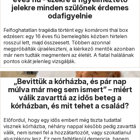
jelekre minden szülőnek érdemes
odafigyelnie
Felfoghatatlan tragédia történt egy komáromi thai box
edzésen: egy 16 éves fiú bemelegítés közben hirtelen
rosszul lett, majd összeesett. Többen azonnal
megpróbálták újraéleszteni, a kiérkező mentők azonban
már nem tudták megmenteni az életét. A fiatal halálának
pontos okát jelenleg vizsgálják.
„Bevittük a kórházba, és pár nap
múlva már meg sem ismert” – miért
válik zavarttá az idős beteg a
kórházban, és mit tehet a család?
Előfordul, hogy egy idős embert még tiszta tudattal
visznek kórházba, néhány nappal később pedig zavarttá
válik, nem ismeri fel a hozzátartozóit, vagy szokatlanul
aluszékony lesz. Ez nem feltétlenül demencia, hanem