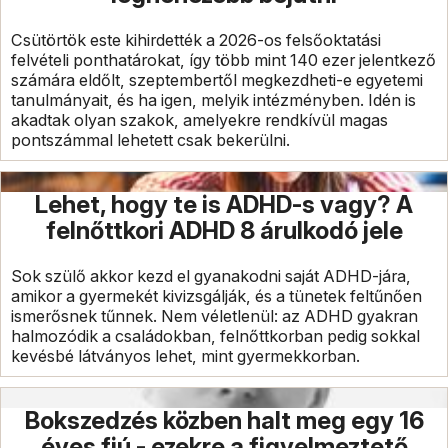
Csütörtök este kihirdették a 2026-os felsőoktatási
felvételi ponthatárokat, így több mint 140 ezer jelentkező
számára eldőlt, szeptembertől megkezdheti-e egyetemi
tanulmányait, és ha igen, melyik intézményben. Idén is
akadtak olyan szakok, amelyekre rendkívül magas
pontszámmal lehetett csak bekerülni.
Lehet, hogy te is ADHD-s vagy? A
felnőttkori ADHD 8 árulkodó jele
Sok szülő akkor kezd el gyanakodni saját ADHD-jára,
amikor a gyermekét kivizsgálják, és a tünetek feltűnően
ismerősnek tűnnek. Nem véletlenül: az ADHD gyakran
halmozódik a családokban, felnőttkorban pedig sokkal
kevésbé látványos lehet, mint gyermekkorban.
Bokszedzés közben halt meg egy 16
éves fiú - ezekre a figyelmeztető