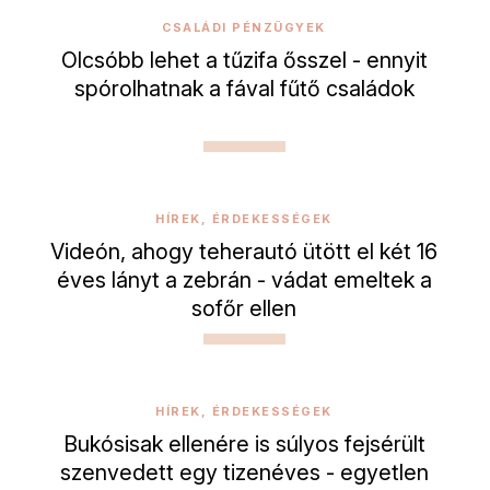
CSALÁDI PÉNZÜGYEK
Olcsóbb lehet a tűzifa ősszel - ennyit
spórolhatnak a fával fűtő családok
HÍREK, ÉRDEKESSÉGEK
Videón, ahogy teherautó ütött el két 16
éves lányt a zebrán - vádat emeltek a
sofőr ellen
HÍREK, ÉRDEKESSÉGEK
Bukósisak ellenére is súlyos fejsérült
szenvedett egy tizenéves - egyetlen