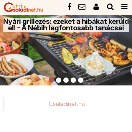
Nyári grillezés: ezeket a hibákat kerüld
el! - A Nébih legfontosabb tanácsai
Csaladinet.hu