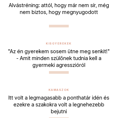
Alvástréning: attól, hogy már nem sír, még
nem biztos, hogy megnyugodott
KISGYEREKEK
"Az én gyerekem sosem ütne meg senkit!"
- Amit minden szülőnek tudnia kell a
gyermeki agresszióról
KAMASZOK
Itt volt a legmagasabb a ponthatár idén és
ezekre a szakokra volt a legnehezebb
bejutni