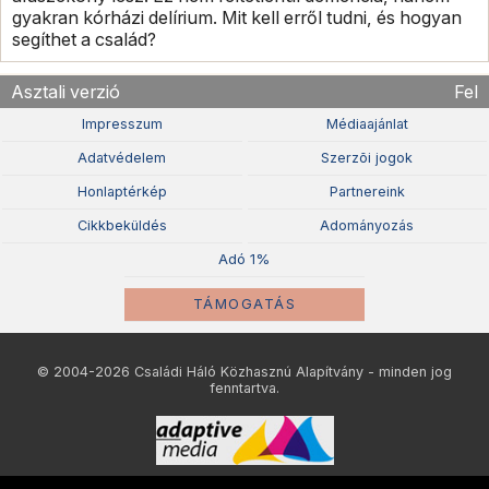
gyakran kórházi delírium. Mit kell erről tudni, és hogyan
segíthet a család?
Asztali verzió
Fel
Impresszum
Médiaajánlat
Adatvédelem
Szerzõi jogok
Honlaptérkép
Partnereink
Cikkbeküldés
Adományozás
Adó 1%
TÁMOGATÁS
© 2004-2026 Családi Háló Közhasznú Alapítvány - minden jog
fenntartva.