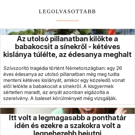
LEGOLVASOTTABB
Az utolsó pillanatban kilökte a
babakocsit a sínekről - kétéves
kislánya túlélte, az édesanya meghalt
Szívszorító tragédia történt Németországban: egy 26
éves édesanya az utolsó pillanatban még meg tudta
menteni kétéves kislányát, amikor egy közeledő vonat
elől lelökte a babakocsit a sínekről. A kisgyermek
sértetlen maradt, az anyát azonban elgázolta a
szerelvény. A baleset körülményeit még vizsgálják.
Itt volt a legmagasabb a ponthatár
idén és ezekre a szakokra volt a
legnehezebb bejutni