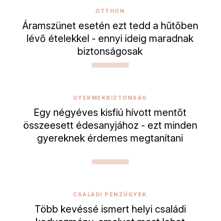
OTTHON
Áramszünet esetén ezt tedd a hűtőben
lévő ételekkel - ennyi ideig maradnak
biztonságosak
GYERMEKBIZTONSÁG
Egy négyéves kisfiú hívott mentőt
összeesett édesanyjához - ezt minden
gyereknek érdemes megtanítani
CSALÁDI PÉNZÜGYEK
Több kevéssé ismert helyi családi