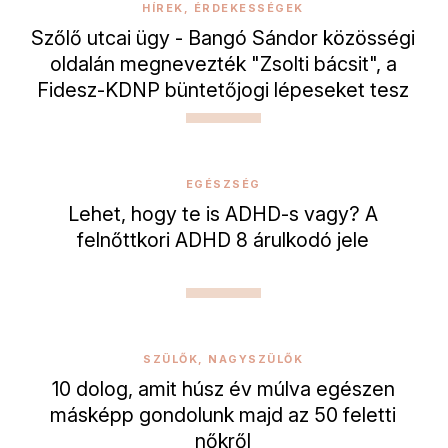
HÍREK, ÉRDEKESSÉGEK
Szőlő utcai ügy - Bangó Sándor közösségi
oldalán megnevezték "Zsolti bácsit", a
Fidesz-KDNP büntetőjogi lépeseket tesz
EGÉSZSÉG
Lehet, hogy te is ADHD-s vagy? A
felnőttkori ADHD 8 árulkodó jele
SZÜLŐK, NAGYSZÜLŐK
10 dolog, amit húsz év múlva egészen
másképp gondolunk majd az 50 feletti
nőkről