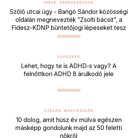
HÍREK, ÉRDEKESSÉGEK
Szőlő utcai ügy - Bangó Sándor közösségi
oldalán megnevezték "Zsolti bácsit", a
Fidesz-KDNP büntetőjogi lépeseket tesz
EGÉSZSÉG
Lehet, hogy te is ADHD-s vagy? A
felnőttkori ADHD 8 árulkodó jele
SZÜLŐK, NAGYSZÜLŐK
10 dolog, amit húsz év múlva egészen
másképp gondolunk majd az 50 feletti
nőkről