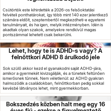
Csütörtök este kihirdették a 2026-os felsőoktatási
felvételi ponthatárokat, így több mint 140 ezer jelentkező
számára eldőlt, szeptembertől megkezdheti-e egyetemi
tanulmányait, és ha igen, melyik intézményben. Idén is
akadtak olyan szakok, amelyekre rendkívül magas
pontszámmal lehetett csak bekerülni.
Lehet, hogy te is ADHD-s vagy? A
felnőttkori ADHD 8 árulkodó jele
Sok szülő akkor kezd el gyanakodni saját ADHD-jára,
amikor a gyermekét kivizsgálják, és a tünetek feltűnően
ismerősnek tűnnek. Nem véletlenül: az ADHD gyakran
halmozódik a családokban, felnőttkorban pedig sokkal
kevésbé látványos lehet, mint gyermekkorban.
Bokszedzés közben halt meg egy 16
éves fiú - ezekre a figyelmeztető