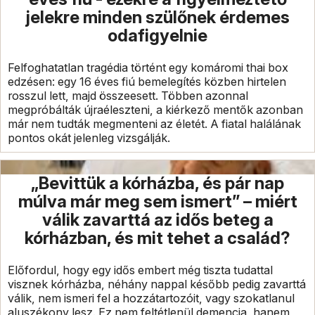
jelekre minden szülőnek érdemes
odafigyelnie
Felfoghatatlan tragédia történt egy komáromi thai box
edzésen: egy 16 éves fiú bemelegítés közben hirtelen
rosszul lett, majd összeesett. Többen azonnal
megpróbálták újraéleszteni, a kiérkező mentők azonban
már nem tudták megmenteni az életét. A fiatal halálának
pontos okát jelenleg vizsgálják.
„Bevittük a kórházba, és pár nap
múlva már meg sem ismert” – miért
válik zavarttá az idős beteg a
kórházban, és mit tehet a család?
Előfordul, hogy egy idős embert még tiszta tudattal
visznek kórházba, néhány nappal később pedig zavarttá
válik, nem ismeri fel a hozzátartozóit, vagy szokatlanul
aluszékony lesz. Ez nem feltétlenül demencia, hanem