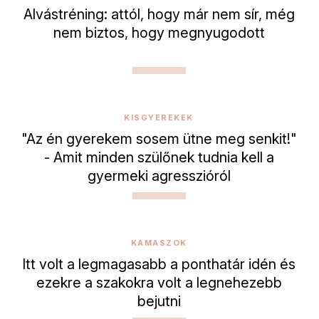
Alvástréning: attól, hogy már nem sír, még
nem biztos, hogy megnyugodott
KISGYEREKEK
"Az én gyerekem sosem ütne meg senkit!"
- Amit minden szülőnek tudnia kell a
gyermeki agresszióról
KAMASZOK
Itt volt a legmagasabb a ponthatár idén és
ezekre a szakokra volt a legnehezebb
bejutni