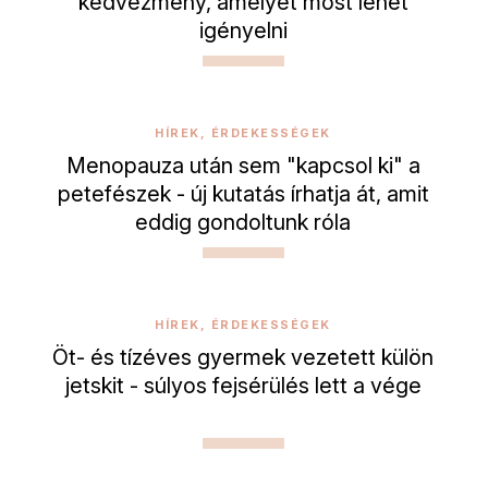
kedvezmény, amelyet most lehet
igényelni
HÍREK, ÉRDEKESSÉGEK
Menopauza után sem "kapcsol ki" a
petefészek - új kutatás írhatja át, amit
eddig gondoltunk róla
HÍREK, ÉRDEKESSÉGEK
Öt- és tízéves gyermek vezetett külön
jetskit - súlyos fejsérülés lett a vége