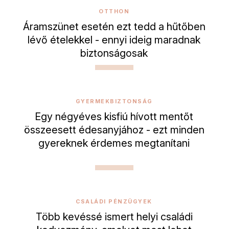
OTTHON
Áramszünet esetén ezt tedd a hűtőben
lévő ételekkel - ennyi ideig maradnak
biztonságosak
GYERMEKBIZTONSÁG
Egy négyéves kisfiú hívott mentőt
összeesett édesanyjához - ezt minden
gyereknek érdemes megtanítani
CSALÁDI PÉNZÜGYEK
Több kevéssé ismert helyi családi