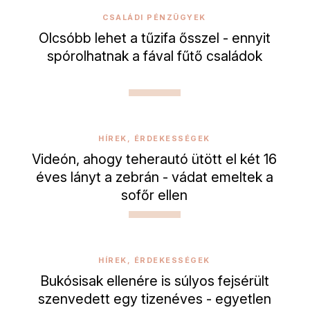
CSALÁDI PÉNZÜGYEK
Olcsóbb lehet a tűzifa ősszel - ennyit
spórolhatnak a fával fűtő családok
HÍREK, ÉRDEKESSÉGEK
Videón, ahogy teherautó ütött el két 16
éves lányt a zebrán - vádat emeltek a
sofőr ellen
HÍREK, ÉRDEKESSÉGEK
Bukósisak ellenére is súlyos fejsérült
szenvedett egy tizenéves - egyetlen