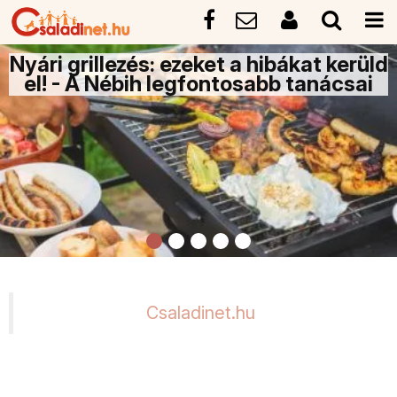
Nyári grillezés: ezeket a hibákat kerüld
el! - A Nébih legfontosabb tanácsai
Csaladinet.hu