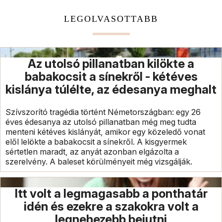
LEGOLVASOTTABB
Az utolsó pillanatban kilökte a
babakocsit a sínekről - kétéves
kislánya túlélte, az édesanya meghalt
Szívszorító tragédia történt Németországban: egy 26
éves édesanya az utolsó pillanatban még meg tudta
menteni kétéves kislányát, amikor egy közeledő vonat
elől lelökte a babakocsit a sínekről. A kisgyermek
sértetlen maradt, az anyát azonban elgázolta a
szerelvény. A baleset körülményeit még vizsgálják.
Itt volt a legmagasabb a ponthatár
idén és ezekre a szakokra volt a
legnehezebb bejutni