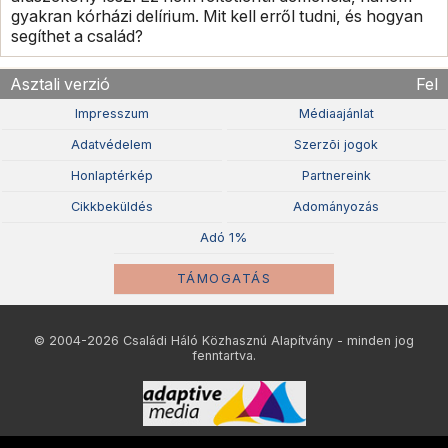
gyakran kórházi delírium. Mit kell erről tudni, és hogyan
segíthet a család?
Asztali verzió
Fel
Impresszum
Médiaajánlat
Adatvédelem
Szerzõi jogok
Honlaptérkép
Partnereink
Cikkbeküldés
Adományozás
Adó 1%
TÁMOGATÁS
© 2004-2026 Családi Háló Közhasznú Alapítvány - minden jog
fenntartva.