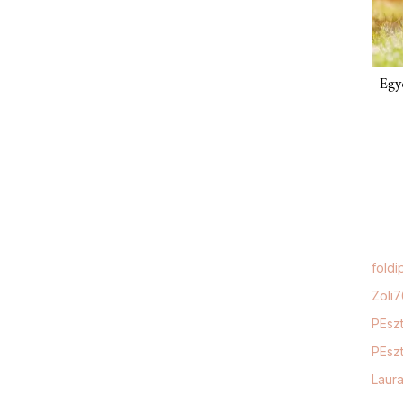
Egy
foldi
Zoli
PEszt
PEszt
Laur