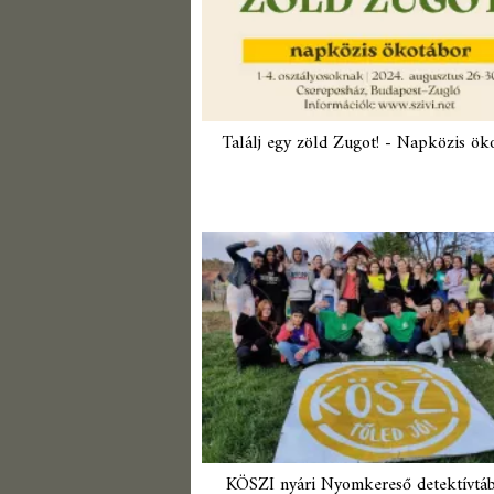
Találj egy zöld Zugot! - Napközis ök
KÖSZI nyári Nyomkereső detektívtá