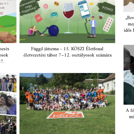
„Bev
meg
idős 
mesés
Függő játszma - 15. KÖSZI Életfonal
yosok
életvezetési tábor 7–12. osztályosok számára
-7.
A fé
mi