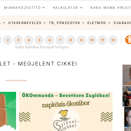
MUNKAKÖZVETÍTŐ
KALKULÁTOR
BABA-MAMA HÍRLEV
A
GYEREKNEVELÉS
TB, PÉNZÜGYEK
ÉLETMÓD
SZABAD
2
3
4
5
6
7
8
9
10
11
12
LET - MEGJELENT CIKKEI