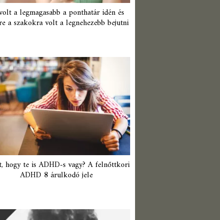
 volt a legmagasabb a ponthatár idén és
re a szakokra volt a legnehezebb bejutni
t, hogy te is ADHD-s vagy? A felnőttkori
ADHD 8 árulkodó jele