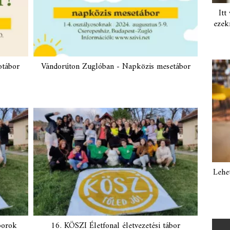
Itt
ezek
otábor
Vándorúton Zuglóban - Napközis mesetábor
Lehe
borok
16. KÖSZI Életfonal életvezetési tábor