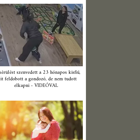
érülést szenvedett a 23 hónapos kisfiú,
it feldobott a gondozó, de nem tudott
elkapni - VIDEÓVAL