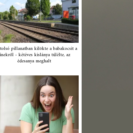
tolsó pillanatban kilökte a babakocsit a
ínekről - kétéves kislánya túlélte, az
édesanya meghalt