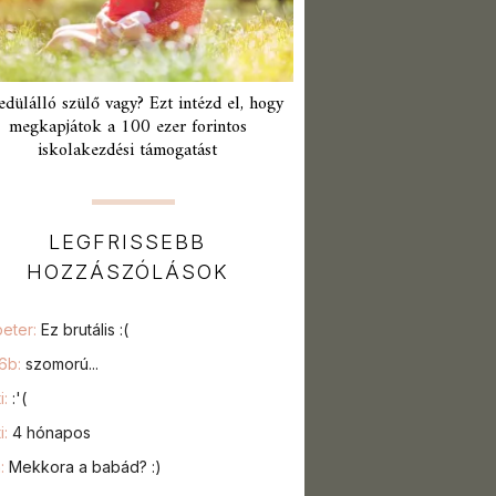
edülálló szülő vagy? Ezt intézd el, hogy
megkapjátok a 100 ezer forintos
iskolakezdési támogatást
LEGFRISSEBB
HOZZÁSZÓLÁSOK
peter:
Ez brutális :(
76b:
szomorú...
i:
:'(
i:
4 hónapos
a:
Mekkora a babád? :)