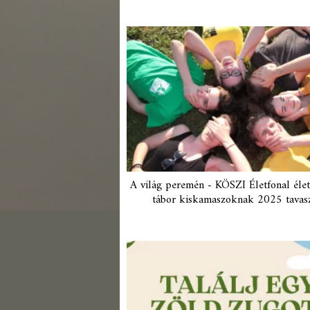
A világ peremén - KÖSZI Életfonal élet
tábor kiskamaszoknak 2025 tavas