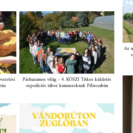
Az u
s
vezetési
Párhuzamos világ - 4. KÖSZI Titkos küldetés
zán
expedíciós tábor kamaszoknak Piliscsabán