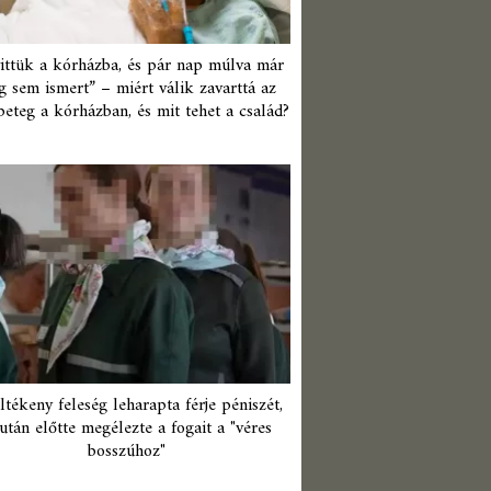
ittük a kórházba, és pár nap múlva már
 sem ismert” – miért válik zavarttá az
beteg a kórházban, és mit tehet a család?
ltékeny feleség leharapta férje péniszét,
után előtte megélezte a fogait a "véres
bosszúhoz"