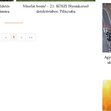
ldetés
Vitorlát bonts! - 21. KÖSZI Nyomkereső
ámára,
detektívtábor, Piliscsaba
.
<
1
>
>>
Agys
ak