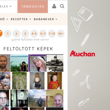
ELEK
TÁMOGATÁS
IDŐ
RECEPTEK
BABANEVEK
1
2
3
4-5
6-7
7-12
12+
FELTÖLTÖTT KÉPEK