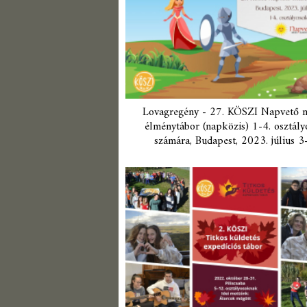
Lovagregény - 27. KÖSZI Napvető 
élménytábor (napközis) 1-4. osztál
számára, Budapest, 2023. július 3