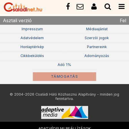
Asztali verzió
Fel
Impresszum
Médiaajánlat
Adatvédelem
Szerzõi jogok
Honlaptérkép
Partnereink
Cikkbeküldés
Adományozás
Adó 1%
TÁMOGATÁS
© 2004-2026 Családi Háló Közhasznú Alapítvány - minden jog
fenntartva.
ADATVÉDELMI BEÁLLÍTÁSOK