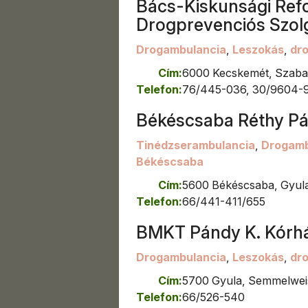
Bács-Kiskunsági Re
Drogprevenciós Szol
Drogambulancia
,
Leszokás
,
dr
Cím:
6000 Kecskemét, Szabad
Telefon:
76/445-036, 30/9604-9
Békéscsaba Réthy Pá
Tinédzserambulancia
,
Drogamb
Békéscsaba
Cím:
5600 Békéscsaba, Gyulai
Telefon:
66/441-411/655
BMKT Pándy K. Kórh
Drogambulancia
,
Leszokás
,
dr
Cím:
5700 Gyula, Semmelweis
Telefon:
66/526-540