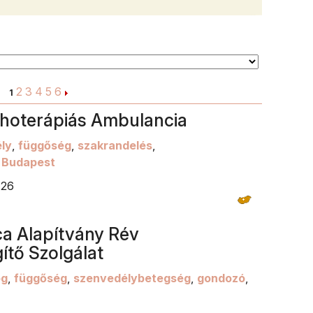
kiirt
levai
vagy
három
bebri
gyer
2
3
4
5
6
1
petef
ichoterápiás Ambulancia
ly
,
függőség
,
szakrandelés
,
,
Budapest
 26
ca Alapítvány Rév
tő Szolgálat
og
,
függőség
,
szenvedélybetegség
,
gondozó
,