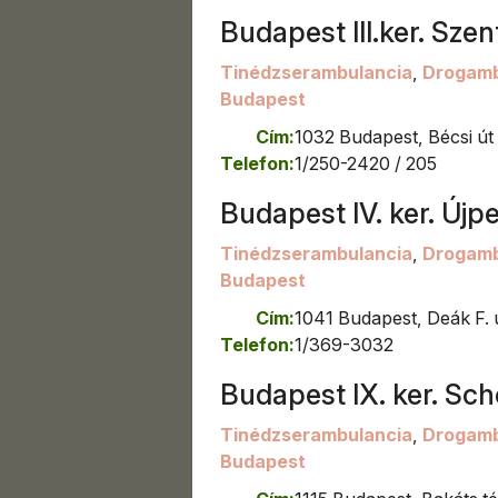
Budapest III.ker. Sze
Tinédzserambulancia
,
Drogamb
Budapest
Cím:
1032 Budapest, Bécsi út 
Telefon:
1/250-2420 / 205
Budapest IV. ker. Újpe
Tinédzserambulancia
,
Drogamb
Budapest
Cím:
1041 Budapest, Deák F. u
Telefon:
1/369-3032
Budapest IX. ker. Sc
Tinédzserambulancia
,
Drogamb
Budapest