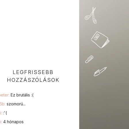
LEGFRISSEBB
HOZZÁSZÓLÁSOK
peter:
Ez brutális :(
76b:
szomorú...
i:
:'(
i:
4 hónapos