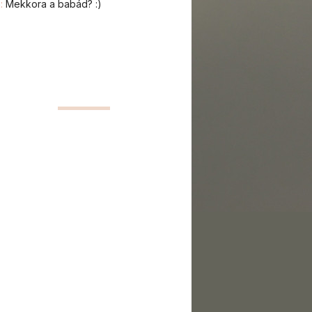
a:
Mekkora a babád? :)
o és webshop kommentek:
:
Sürgös segitséget kérek,
any&#224;m mellé. 88 éves Velencén
#224;gyhoz kötött. &#224;polonöt ...
silla:
Tisztelt Doktornő! Az alábbi leletet
etném kérni, hogy véleményezze és ha
éges tegyen javaslatot ...
ara0716:
Szep jo napot. Kisfiúnk 4
pos mult es ekcemas es amit a hazioros