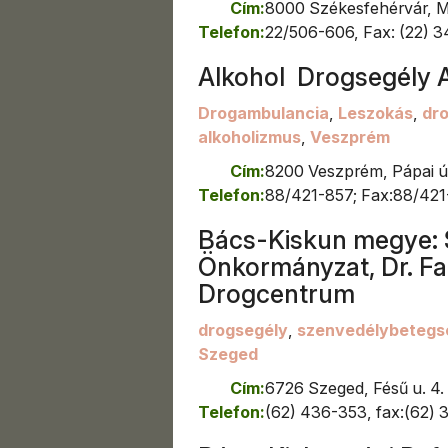
Cím:
8000 Székesfehérvár, Mó
Telefon:
22/506-606, Fax: (22) 
Alkohol  Drogsegély
Drogambulancia
,
Leszokás
,
dr
alkoholizmus
,
Veszprém
Cím:
8200 Veszprém, Pápai ú
Telefon:
88/421-857; Fax:88/42
Bács-Kiskun megye: 
Önkormányzat, Dr. Far
Drogcentrum
drogsegély
,
szenvedélybetegs
Szeged
Cím:
6726 Szeged, Fésű u. 4.
Telefon:
(62) 436-353, fax:(62)