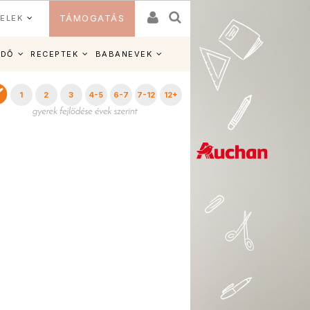
ELEK
TÁMOGATÁS
IDŐ
RECEPTEK
BABANEVEK
1
2
3
4-5
6-7
7-12
12+