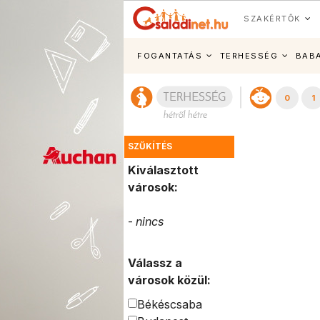
SZAKÉRTŐK
FOGANTATÁS
TERHESSÉG
BAB
0
1
SZŰKÍTÉS
Kiválasztott
városok:
-
nincs
Válassz a
városok közül:
Békéscsaba