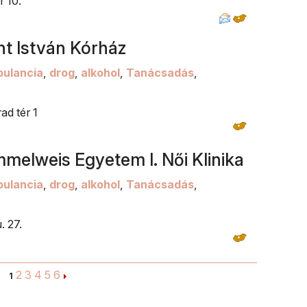
r 10.
nt István Kórház
ulancia
,
drog
,
alkohol
,
Tanácsadás
,
d tér 1
mmelweis Egyetem I. Női Klinika
ulancia
,
drog
,
alkohol
,
Tanácsadás
,
. 27.
2
3
4
5
6
1