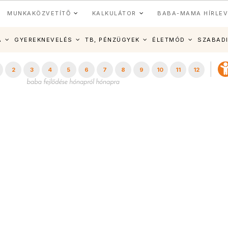
MUNKAKÖZVETÍTŐ
KALKULÁTOR
BABA-MAMA HÍRLEV
A
GYEREKNEVELÉS
TB, PÉNZÜGYEK
ÉLETMÓD
SZABAD
2
3
4
5
6
7
8
9
10
11
12