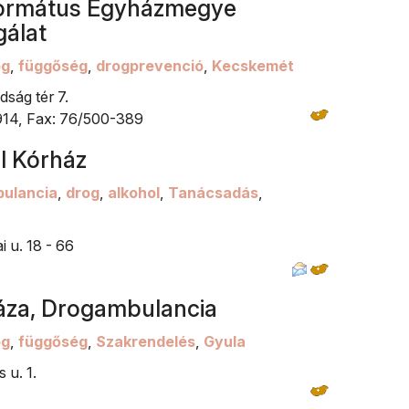
formátus Egyházmegye
gálat
og
,
függőség
,
drogprevenció
,
Kecskemét
ság tér 7.
14, Fax: 76/500-389
l Kórház
ulancia
,
drog
,
alkohol
,
Tanácsadás
,
 u. 18 - 66
áza, Drogambulancia
og
,
függőség
,
Szakrendelés
,
Gyula
 u. 1.