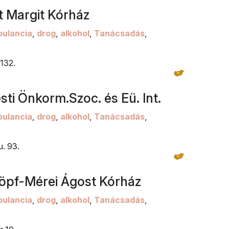
nt Margit Kórház
ulancia
,
drog
,
alkohol
,
Tanácsadás
,
132.
sti Önkorm.Szoc. és Eü. Int.
ulancia
,
drog
,
alkohol
,
Tanácsadás
,
. 93.
höpf-Mérei Ágost Kórház
ulancia
,
drog
,
alkohol
,
Tanácsadás
,