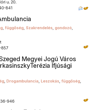
ri u. 20.
340-841
 Ambulancia
og
,
függőség
,
Szakrendelés
,
gondozó
,
t
1-857
Szeged Megyei Jogú Város
kasinszkyTerézia Ifjúsági
ég
,
Drogambulancia
,
Leszokás
,
függőség
,
 336-946