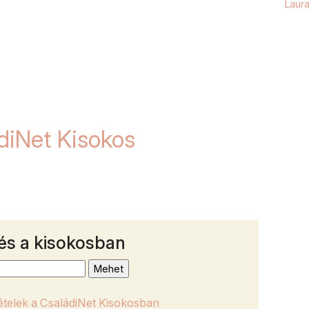
Laur
diNet Kisokos
Vide
Luza
édes
él, &
vizinc
és a kisokosban
szer
szüks
Barb
hóna
tételek a CsaládiNet Kisokosban