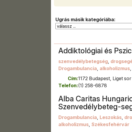
Ugrás másik kategóriába:
Addiktológiai és Psz
szenvedélybetegség
,
drogsegé
Drogambulancia
,
alkoholizmus
Cím:
1172 Budapest, Liget sor
Telefon:
(1) 258-6878
Alba Caritas Hungari
Szenvedélybeteg-segí
Drogambulancia
,
Leszokás
,
dr
alkoholizmus
,
Székesfehérvár