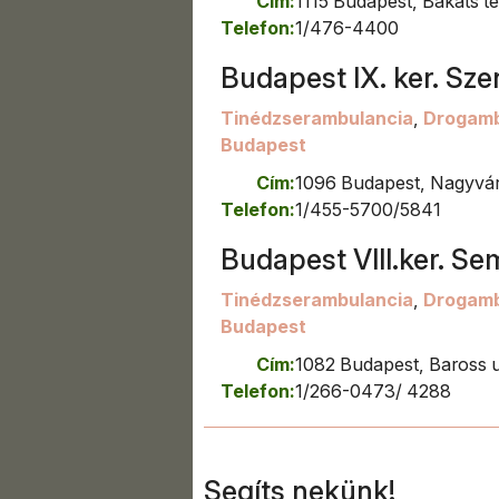
Cím:
1115 Budapest, Bakáts té
Telefon:
1/476-4400
Budapest IX. ker. Sze
Tinédzserambulancia
,
Drogamb
Budapest
Cím:
1096 Budapest, Nagyvára
Telefon:
1/455-5700/5841
Budapest VIII.ker. Se
Tinédzserambulancia
,
Drogamb
Budapest
Cím:
1082 Budapest, Baross u
Telefon:
1/266-0473/ 4288
Segíts nekünk!