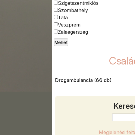
Szigetszentmiklós
Szombathely
Tata
Veszprém
Zalaegerszeg
Csalá
Drogambulancia (66 db)
Keres
Megjelenési fel