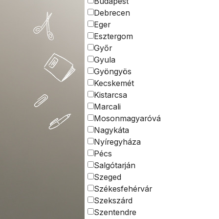
Budapest
Debrecen
Eger
Esztergom
Győr
Gyula
Gyöngyös
Kecskemét
Kistarcsa
Marcali
Mosonmagyaróvár
Nagykáta
Nyíregyháza
Pécs
Salgótarján
Szeged
Székesfehérvár
Szekszárd
Szentendre