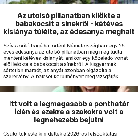
Az utolsó pillanatban kilökte a
babakocsit a sínekről - kétéves
kislánya túlélte, az édesanya meghalt
Szívszorító tragédia történt Németországban: egy 26
éves édesanya az utolsó pillanatban még meg tudta
menteni kétéves kislányát, amikor egy közeledő vonat
elől lelökte a babakocsit a sínekről. A kisgyermek
sértetlen maradt, az anyát azonban elgázolta a
szerelvény. A baleset körülményeit még vizsgálják.
Itt volt a legmagasabb a ponthatár
idén és ezekre a szakokra volt a
legnehezebb bejutni
Csütörtök este kihirdették a 2026-os felsőoktatási