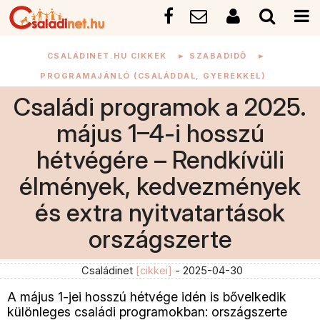
CSALÁDINET.HU CIKKEK
►
SZABADIDŐ
►
PROGRAMAJÁNLÓ (CSALÁDDAL, GYEREKKEL)
Családi programok a 2025.
május 1–4-i hosszú
hétvégére – Rendkívüli
élmények, kedvezmények
és extra nyitvatartások
országszerte
Családinet
[cikkei]
- 2025-04-30
A május 1-jei hosszú hétvége idén is bővelkedik
különleges családi programokban: országszerte