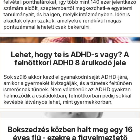
felvételi ponthatárokat, így több mint 140 ezer jelentkező
számára eldőlt, szeptembertől megkezdheti-e egyetemi
tanulmányait, és ha igen, melyik intézményben. Idén is
akadtak olyan szakok, amelyekre rendkívül magas
pontszámmal lehetett csak bekerülni.
Lehet, hogy te is ADHD-s vagy? A
felnőttkori ADHD 8 árulkodó jele
Sok szülő akkor kezd el gyanakodni saját ADHD-jára,
amikor a gyermekét kivizsgálják, és a tünetek feltűnően
ismerősnek tűnnek. Nem véletlenül: az ADHD gyakran
halmozódik a családokban, felnőttkorban pedig sokkal
kevésbé látványos lehet, mint gyermekkorban.
Bokszedzés közben halt meg egy 16
éves fiú - ezekre a figyelmeztető