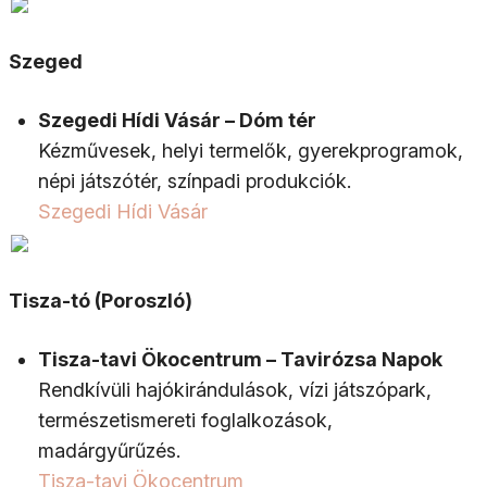
Szeged
Szegedi Hídi Vásár – Dóm tér
Kézművesek, helyi termelők, gyerekprogramok,
népi játszótér, színpadi produkciók.
Szegedi Hídi Vásár
Tisza-tó (Poroszló)
Tisza-tavi Ökocentrum – Tavirózsa Napok
Rendkívüli hajókirándulások, vízi játszópark,
természetismereti foglalkozások,
madárgyűrűzés.
Tisza-tavi Ökocentrum