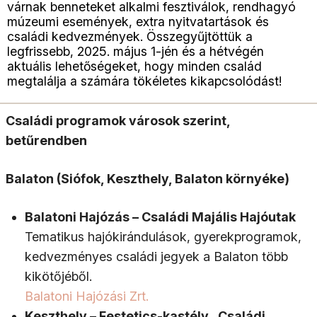
várnak benneteket alkalmi fesztiválok, rendhagyó
múzeumi események, extra nyitvatartások és
családi kedvezmények. Összegyűjtöttük a
legfrissebb, 2025. május 1-jén és a hétvégén
aktuális lehetőségeket, hogy minden család
megtalálja a számára tökéletes kikapcsolódást!
Családi programok városok szerint,
betűrendben
Balaton (Siófok, Keszthely, Balaton környéke)
Balatoni Hajózás – Családi Majális Hajóutak
Tematikus hajókirándulások, gyerekprogramok,
kedvezményes családi jegyek a Balaton több
kikötőjéből.
Balatoni Hajózási Zrt.
Keszthely – Festetics-kastély „Családi