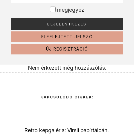
megjegyez
ELFELEJTETT JELSZÓ
ÚJ REGISZTRÁCIÓ
Nem érkezett még hozzászólás.
KAPCSOLÓDÓ CIKKEK:
Retro képgaléria: Virsli papírtálcán,