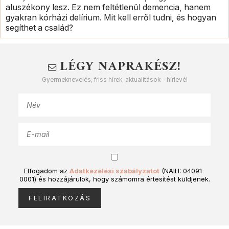
aluszékony lesz. Ez nem feltétlenül demencia, hanem
gyakran kórházi delírium. Mit kell erről tudni, és hogyan
segíthet a család?
LÉGY NAPRAKÉSZ!
Gyermeknevelés, friss hírek, aktualitások - hírlevél
Elfogadom az
Adatkezelési szabályzatot
(NAIH: 04091-
0001) és hozzájárulok, hogy számomra értesítést küldjenek.