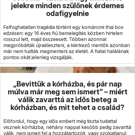
jelekre minden szülőnek érdemes
odafigyelnie
Felfoghatatlan tragédia történt egy komáromi thai box
edzésen: egy 16 éves fiú bemelegítés közben hirtelen
rosszul lett, majd összeesett. Többen azonnal
megpróbálták újraéleszteni, a kiérkező mentők azonban
már nem tudták megmenteni az életét. A fiatal halálának
pontos okát jelenleg vizsgálják.
„Bevittük a kórházba, és pár nap
múlva már meg sem ismert” – miért
válik zavarttá az idős beteg a
kórházban, és mit tehet a család?
Előfordul, hogy egy idős embert még tiszta tudattal
visznek kórházba, néhány nappal később pedig zavarttá
válik, nem ismeri fel a hozzátartozóit, vagy szokatlanul