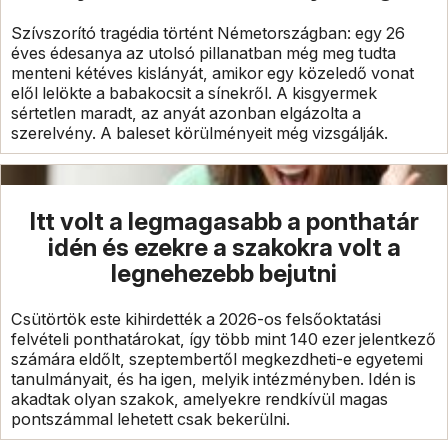
Szívszorító tragédia történt Németországban: egy 26
éves édesanya az utolsó pillanatban még meg tudta
menteni kétéves kislányát, amikor egy közeledő vonat
elől lelökte a babakocsit a sínekről. A kisgyermek
sértetlen maradt, az anyát azonban elgázolta a
szerelvény. A baleset körülményeit még vizsgálják.
Itt volt a legmagasabb a ponthatár
idén és ezekre a szakokra volt a
legnehezebb bejutni
Csütörtök este kihirdették a 2026-os felsőoktatási
felvételi ponthatárokat, így több mint 140 ezer jelentkező
számára eldőlt, szeptembertől megkezdheti-e egyetemi
tanulmányait, és ha igen, melyik intézményben. Idén is
akadtak olyan szakok, amelyekre rendkívül magas
pontszámmal lehetett csak bekerülni.