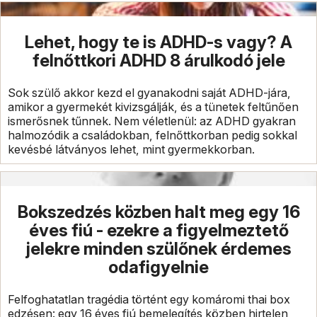
Lehet, hogy te is ADHD-s vagy? A
felnőttkori ADHD 8 árulkodó jele
Sok szülő akkor kezd el gyanakodni saját ADHD-jára,
amikor a gyermekét kivizsgálják, és a tünetek feltűnően
ismerősnek tűnnek. Nem véletlenül: az ADHD gyakran
halmozódik a családokban, felnőttkorban pedig sokkal
kevésbé látványos lehet, mint gyermekkorban.
Bokszedzés közben halt meg egy 16
éves fiú - ezekre a figyelmeztető
jelekre minden szülőnek érdemes
odafigyelnie
Felfoghatatlan tragédia történt egy komáromi thai box
edzésen: egy 16 éves fiú bemelegítés közben hirtelen