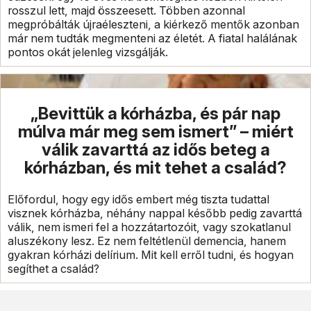
rosszul lett, majd összeesett. Többen azonnal
megpróbálták újraéleszteni, a kiérkező mentők azonban
már nem tudták megmenteni az életét. A fiatal halálának
pontos okát jelenleg vizsgálják.
„Bevittük a kórházba, és pár nap
múlva már meg sem ismert” – miért
válik zavarttá az idős beteg a
kórházban, és mit tehet a család?
Előfordul, hogy egy idős embert még tiszta tudattal
visznek kórházba, néhány nappal később pedig zavarttá
válik, nem ismeri fel a hozzátartozóit, vagy szokatlanul
aluszékony lesz. Ez nem feltétlenül demencia, hanem
gyakran kórházi delírium. Mit kell erről tudni, és hogyan
segíthet a család?