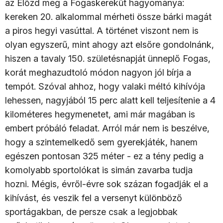
az Előzd meg a Fogaskerekűt hagyománya:
kereken 20. alkalommal mérheti össze bárki magát
a piros hegyi vasúttal. A történet viszont nem is
olyan egyszerű, mint ahogy azt elsőre gondolnánk,
hiszen a tavaly 150. születésnapját ünneplő Fogas,
korát meghazudtoló módon nagyon jól bírja a
tempót. Szóval ahhoz, hogy valaki méltó kihívója
lehessen, nagyjából 15 perc alatt kell teljesítenie a 4
kilométeres hegymenetet, ami már magában is
embert próbáló feladat. Arról már nem is beszélve,
hogy a szintemelkedő sem gyerekjáték, hanem
egészen pontosan 325 méter - ez a tény pedig a
komolyabb sportolókat is simán zavarba tudja
hozni. Mégis, évről-évre sok százan fogadják el a
kihívást, és veszik fel a versenyt különböző
sportágakban, de persze csak a legjobbak