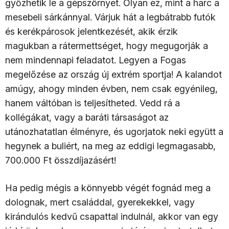
győzhetik le a gépszörnyet. Olyan ez, mint a harc a
mesebeli sárkánnyal. Várjuk hát a legbátrabb futók
és kerékpárosok jelentkezését, akik érzik
magukban a rátermettséget, hogy megugorják a
nem mindennapi feladatot. Legyen a Fogas
megelőzése az ország új extrém sportja! A kalandot
amúgy, ahogy minden évben, nem csak egyénileg,
hanem váltóban is teljesítheted. Vedd rá a
kollégákat, vagy a baráti társaságot az
utánozhatatlan élményre, és ugorjatok neki együtt a
hegynek a buliért, na meg az eddigi legmagasabb,
700.000 Ft összdíjazásért!
Ha pedig mégis a könnyebb végét fognád meg a
dolognak, mert családdal, gyerekekkel, vagy
kirándulós kedvű csapattal indulnál, akkor van egy