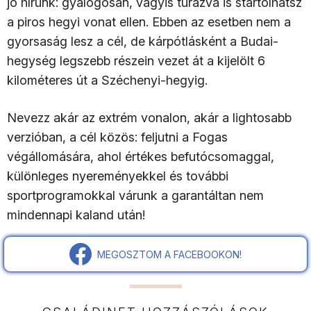
jó hírünk: gyalogosan, vagyis túrázva is startolhatsz
a piros hegyi vonat ellen. Ebben az esetben nem a
gyorsaság lesz a cél, de kárpótlásként a Budai-
hegység legszebb részein vezet át a kijelölt 6
kilométeres út a Széchenyi-hegyig.
Nevezz akár az extrém vonalon, akár a lightosabb
verzióban, a cél közös: feljutni a Fogas
végállomására, ahol értékes befutócsomaggal,
különleges nyereményekkel és további
sportprogramokkal várunk a garantáltan nem
mindennapi kaland után!
MEGOSZTOM A FACEBOOKON!