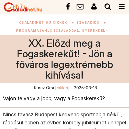
CSALÁDINET.HU CIKKEK
►
SZABADIDŐ
►
PROGRAMAJÁNLÓ (CSALÁDDAL, GYEREKKEL)
XX. Előzd meg a
Fogaskerekűt! - Jön a
főváros legextrémebb
kihívása!
Kurcz Orsi
[cikkei]
- 2025-03-18
Vajon te vagy a jobb, vagy a Fogaskerekű?
Nincs tavasz Budapest kedvenc sportnapja nélkül,
ráadásul ebben az évben komoly jubileumot ünnepel