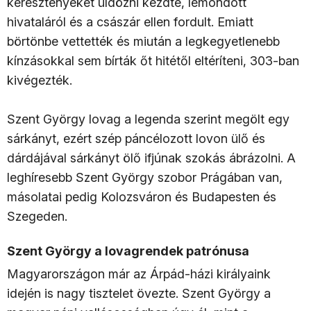
keresztényeket üldözni kezdte, lemondott
hivataláról és a császár ellen fordult. Emiatt
börtönbe vettették és miután a legkegyetlenebb
kínzásokkal sem bírták őt hitétől eltéríteni, 303-ban
kivégezték.
Szent György lovag a legenda szerint megölt egy
sárkányt, ezért szép páncélozott lovon ülő és
dárdájával sárkányt ölő ifjúnak szokás ábrázolni. A
leghíresebb Szent György szobor Prágában van,
másolatai pedig Kolozsváron és Budapesten és
Szegeden.
Szent György a lovagrendek patrónusa
Magyarországon már az Árpád-házi királyaink
idején is nagy tisztelet övezte. Szent György a