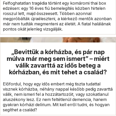
Felfoghatatlan tragédia történt egy komáromi thai box
edzésen: egy 16 éves fiú bemelegítés közben hirtelen
rosszul lett, majd összeesett. Többen azonnal
megpróbálták újraéleszteni, a kiérkező mentők azonban
már nem tudták megmenteni az életét. A fiatal halálának
pontos okát jelenleg vizsgálják.
„Bevittük a kórházba, és pár nap
múlva már meg sem ismert” – miért
válik zavarttá az idős beteg a
kórházban, és mit tehet a család?
Előfordul, hogy egy idős embert még tiszta tudattal
visznek kórházba, néhány nappal később pedig zavarttá
válik, nem ismeri fel a hozzátartozóit, vagy szokatlanul
aluszékony lesz. Ez nem feltétlenül demencia, hanem
gyakran kórházi delírium. Mit kell erről tudni, és hogyan
segíthet a család?