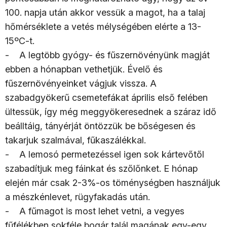
100. napja után akkor vessük a magot, ha a talaj
hőmérséklete a vetés mélységében elérte a 13-
15ºC-t.
- A legtöbb gyógy- és fűszernövényünk magját
ebben a hónapban vethetjük. Évelő és
fűszernövényeinket vágjuk vissza. A
szabadgyökerű csemetefákat április első felében
ültessük, így még meggyökeresednek a száraz idő
beálltáig, tányérját öntözzük be bőségesen és
takarjuk szalmával, fűkaszálékkal.
- A lemosó permetezéssel igen sok kártevőtől
szabadítjuk meg fáinkat és szőlőnket. E hónap
elején már csak 2-3%-os töménységben használjuk
a mészkénlevet, rügyfakadás után.
- A fűmagot is most lehet vetni, a vegyes
fűfélékben sokféle bogár talál magának egy-egy