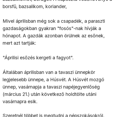
borsfű, bazsalikom, koriander,
Mivel áprilisban még sok a csapadék, a paraszti
gazdaságokban gyakran "fosós"-nak hívják a
hónapot. A gazdák azonban örülnek az esőnek,
mert azt tartják:
"Áprilisi esőzés kergeti a fagyot".
Általában áprilisban van a tavaszi ünnepkör
legjelesebb ünnepe, a Húsvét. A Húsvét mozgó
ünnep, vasárnapja a tavaszi napéjegyenlőség
(március 21.) után következő holdtölte utáni
vasárnapra esik.
Szeretnél többet is megtudni a népszokásokról,