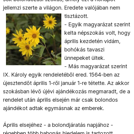
jellemzi szerte a világon. Eredete valójában nem
tisztázott.
- Egyik magyarázat szerint
kelta népszokás volt, hogy
április kezdetén vidám,
bohókás tavaszi
ünnepeket ültek.
- Más magyarázat szerint
IX. Károly egyik rendeletéből ered. 1564-ben az
újesztendőt április 1-ről január 1-re tétette. Az akkor
szokásban lévő újévi ajándékozás megmaradt, de a
rendelet után április elsején már csak bolondos
ajándékot adtak egymásnak az emberek.
Április elsejéhez - a bolondjáratás napjához -
régebben több babonás hiedelem is tartozott.