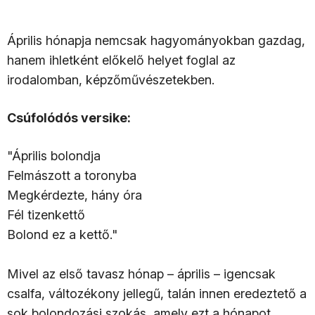
Április hónapja nemcsak hagyományokban gazdag,
hanem ihletként előkelő helyet foglal az
irodalomban, képzőművészetekben.
Csúfolódós versike:
"Április bolondja
Felmászott a toronyba
Megkérdezte, hány óra
Fél tizenkettő
Bolond ez a kettő."
Mivel az első tavasz hónap – április – igencsak
csalfa, változékony jellegű, talán innen eredeztető a
sok bolondozási szokás, amely ezt a hónapot