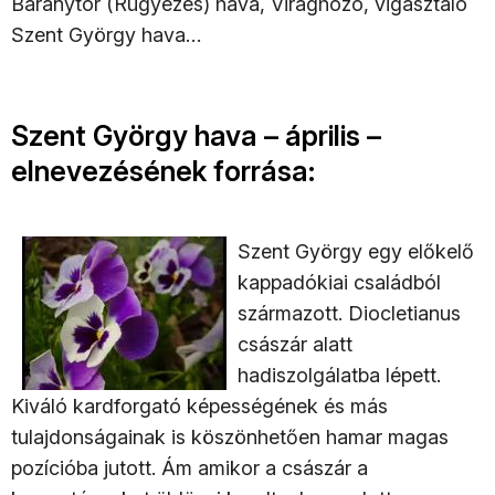
Báránytor (Rügyezés) hava, Virághozó, vigasztaló
Szent György hava…
Szent György hava – április –
elnevezésének forrása:
Szent György egy előkelő
kappadókiai családból
származott. Diocletianus
császár alatt
hadiszolgálatba lépett.
Kiváló kardforgató képességének és más
tulajdonságainak is köszönhetően hamar magas
pozícióba jutott. Ám amikor a császár a