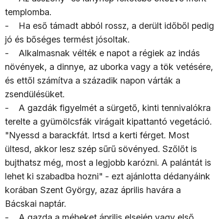
templomba.
- Ha eső támadt abból rossz, a derült időből pedig
jó és bőséges termést jósoltak.
- Alkalmasnak vélték e napot a régiek az indás
növények, a dinnye, az uborka vagy a tök vetésére,
és ettől számítva a századik napon várták a
zsendülésüket.
- A gazdák figyelmét a sürgető, kinti tennivalókra
terelte a gyümölcsfák virágait kipattantó vegetáció.
"Nyessd a barackfát. Irtsd a kerti férget. Most
ültesd, akkor lesz szép sűrű sövényed. Szőlőt is
bujthatsz még, most a legjobb karózni. A palántát is
lehet ki szabadba hozni" - ezt ajánlotta dédanyáink
korában Szent György, azaz április havára a
Bácskai naptár.
- A gazda a méheket április elsején vagy első