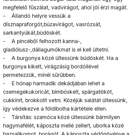
megfelelő fűszálat, vadvirágot, ahol jól érzi magát.
- Állandó helyre vessük a
dísznapraforgót,búzavirágot, vasrózsát,
sarkantyúkát,büdöskét.
- A pincéből felhozott kanna-,
gladiólusz-,dáliagumókmat is el kell ültetni.
- A burgonya közé ültessünk büdöskét. Ha a
burgonya kikelt, virágzásig bordóilével
permetezzük, minél sűrűbben.
- E hónap harmadik dekádjában lehet a
csemegekukoricát, bimbóskelt, spárgatököt,
cukkínit, brokkolit vetni. Közéjük salátát ültessünk,
így védekezve a földibolha kártétele ellen.
- Társítás: szamóca közé ültessünk bármilyen
hagymafélét, káposzta mellé zellert, uborka közé
bazsalikomot, borágót. A káposzta védőnövénye a