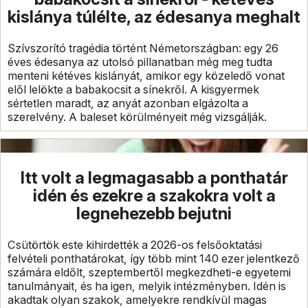
kislánya túlélte, az édesanya meghalt
Szívszorító tragédia történt Németországban: egy 26
éves édesanya az utolsó pillanatban még meg tudta
menteni kétéves kislányát, amikor egy közeledő vonat
elől lelökte a babakocsit a sínekről. A kisgyermek
sértetlen maradt, az anyát azonban elgázolta a
szerelvény. A baleset körülményeit még vizsgálják.
Itt volt a legmagasabb a ponthatár
idén és ezekre a szakokra volt a
legnehezebb bejutni
Csütörtök este kihirdették a 2026-os felsőoktatási
felvételi ponthatárokat, így több mint 140 ezer jelentkező
számára eldőlt, szeptembertől megkezdheti-e egyetemi
tanulmányait, és ha igen, melyik intézményben. Idén is
akadtak olyan szakok, amelyekre rendkívül magas