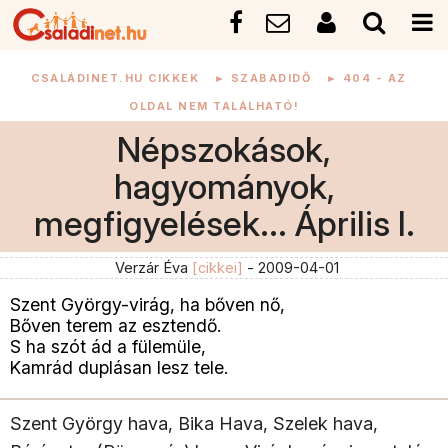
CSALÁDINET.HU CIKKEK
►
SZABADIDŐ
►
404 - AZ
OLDAL NEM TALÁLHATÓ!
Népszokások,
hagyományok,
megfigyelések... Április I.
Verzár Éva
[cikkei]
- 2009-04-01
Szent György-virág, ha bőven nő,
Bőven terem az esztendő.
S ha szót ád a fülemüle,
Kamrád duplásan lesz tele.
Szent György hava, Bika Hava, Szelek hava,