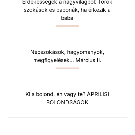
Érdekességek a nagyvilágból: Török
szokások és babonák, ha érkezik a
baba
Népszokások, hagyományok,
megfigyelések… Március II.
Ki a bolond, én vagy te? ÁPRILISI
BOLONDSÁGOK