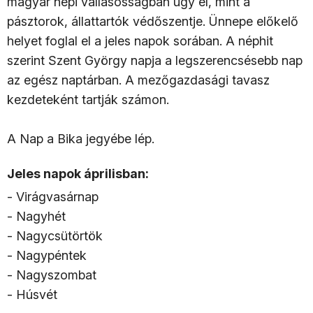
magyar népi vallásosságban úgy él, mint a
pásztorok, állattartók védőszentje. Ünnepe előkelő
helyet foglal el a jeles napok sorában. A néphit
szerint Szent György napja a legszerencsésebb nap
az egész naptárban. A mezőgazdasági tavasz
kezdeteként tartják számon.
A Nap a Bika jegyébe lép.
Jeles napok áprilisban:
- Virágvasárnap
- Nagyhét
- Nagycsütörtök
- Nagypéntek
- Nagyszombat
- Húsvét