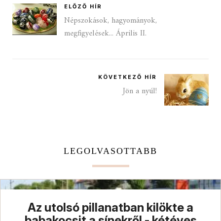
ELŐZŐ HÍR
Népszokások, hagyományok,
megfigyelések... Április II.
KÖVETKEZŐ HÍR
Jön a nyúl!
LEGOLVASOTTABB
Az utolsó pillanatban kilökte a
babakocsit a sínekről - kétéves