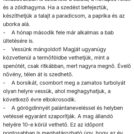
és a zöldhagyma. Ha a szedést befejeztük,
készíthetjük a talajt a paradicsom, a paprika és az
uborka alá.
- A hónap második fele már alkalmas a bab
ültetésére is.
- Vessünk mángoldot! Magját ugyanúgy
közvetlenül a termőföldbe vethetjük, mint a
spenótét, csak ritkábban, mert nagyra megnő. Évelő
nővény, télen át is szedhető.
- A borsikát, csombort meg a zamatos turbolyát
olyan helyre vessük, ahol meghagyhatjuk, a
következő évre elbokrosodik.
- A görögdinnyét palántaneveléssel és helyben
vetéssel egyaránt szaporítják. A mag állandó
helyére 10-e körül vethető. Ez az időpont
pontosabban is meghatározható úgy, hogy az év