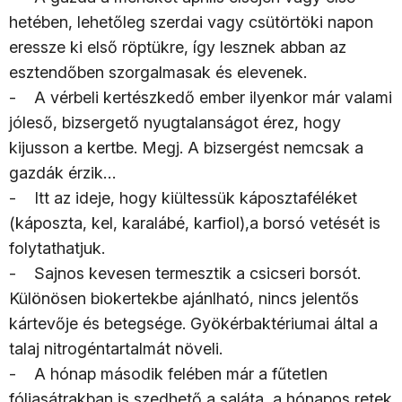
hetében, lehetőleg szerdai vagy csütörtöki napon
eressze ki első röptükre, így lesznek abban az
esztendőben szorgalmasak és elevenek.
- A vérbeli kertészkedő ember ilyenkor már valami
jóleső, bizsergető nyugtalanságot érez, hogy
kijusson a kertbe. Megj. A bizsergést nemcsak a
gazdák érzik…
- Itt az ideje, hogy kiültessük káposztaféléket
(káposzta, kel, karalábé, karfiol),a borsó vetését is
folytathatjuk.
- Sajnos kevesen termesztik a csicseri borsót.
Különösen biokertekbe ajánlható, nincs jelentős
kártevője és betegsége. Gyökérbaktériumai által a
talaj nitrogéntartalmát növeli.
- A hónap második felében már a fűtetlen
fóliasátrakban is szedhető a saláta, a hónapos retek