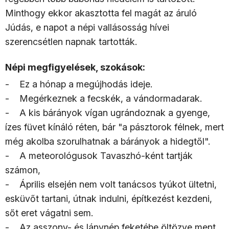
Minthogy ekkor akasztotta fel magát az áruló
Júdás, e napot a népi vallásosság hívei
szerencsétlen napnak tartották.
Népi megfigyelések, szokások:
- Ez a hónap a megújhodás ideje.
- Megérkeznek a fecskék, a vándormadarak.
- A kis bárányok vígan ugrándoznak a gyenge,
ízes füvet kínáló réten, bár "a pásztorok félnek, mert
még akolba szorulhatnak a bárányok a hidegtől".
- A meteorológusok Tavaszhó-ként tartják
számon,
- Április elsején nem volt tanácsos tyúkot ültetni,
esküvőt tartani, útnak indulni, építkezést kezdeni,
sőt eret vágatni sem.
- Az asszony- és lánynép feketébe öltözve ment