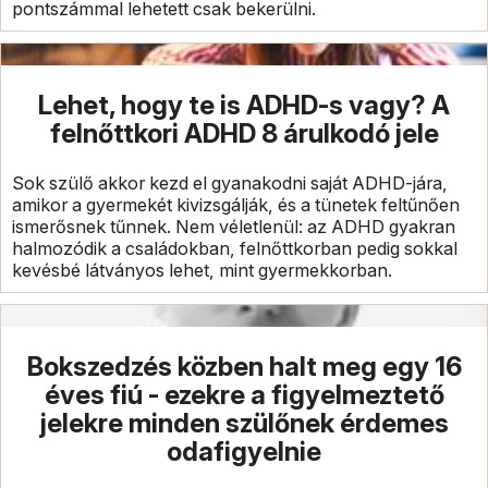
pontszámmal lehetett csak bekerülni.
Lehet, hogy te is ADHD-s vagy? A
felnőttkori ADHD 8 árulkodó jele
Sok szülő akkor kezd el gyanakodni saját ADHD-jára,
amikor a gyermekét kivizsgálják, és a tünetek feltűnően
ismerősnek tűnnek. Nem véletlenül: az ADHD gyakran
halmozódik a családokban, felnőttkorban pedig sokkal
kevésbé látványos lehet, mint gyermekkorban.
Bokszedzés közben halt meg egy 16
éves fiú - ezekre a figyelmeztető
jelekre minden szülőnek érdemes
odafigyelnie