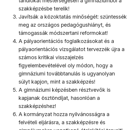
tanulókat mesterségesen a gimnáziumból a
szakképzésbe terelik!
Javítsák a közoktatás minőségét: szüntessék
meg az országos pedagógushiányt, és
támogassák módszertani reformokat!
A pályaorientációs foglalkozásokat és a
pályaorientációs vizsgálatot tervezzék újra a
számos kritikai visszajelzés
figyelembevételével oly módon, hogy a
gimnáziumi továbbtanulás is ugyanolyan
súlyt kapjon, mint a szakképzés!
A gimnáziumi képzésben résztvevők is
kapjanak ösztöndíjat, hasonlóan a
szakképzéshez!
A kormányzat hozza nyilvánosságra a
felvételi eljárásra, a szakképzésre és