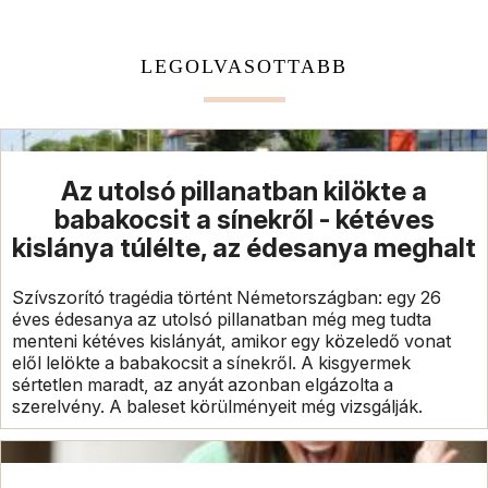
LEGOLVASOTTABB
Az utolsó pillanatban kilökte a
babakocsit a sínekről - kétéves
kislánya túlélte, az édesanya meghalt
Szívszorító tragédia történt Németországban: egy 26
éves édesanya az utolsó pillanatban még meg tudta
menteni kétéves kislányát, amikor egy közeledő vonat
elől lelökte a babakocsit a sínekről. A kisgyermek
sértetlen maradt, az anyát azonban elgázolta a
szerelvény. A baleset körülményeit még vizsgálják.