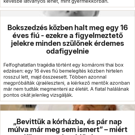
kevésbé látványos lehet, mint gyermekkorban.
Bokszedzés közben halt meg egy 16
éves fiú - ezekre a figyelmeztető
jelekre minden szülőnek érdemes
odafigyelnie
Felfoghatatlan tragédia történt egy komáromi thai box
edzésen: egy 16 éves fiú bemelegítés közben hirtelen
rosszul lett, majd összeesett. Többen azonnal
megpróbálták újraéleszteni, a kiérkező mentők azonban
már nem tudták megmenteni az életét. A fiatal halálának
pontos okát jelenleg vizsgálják.
„Bevittük a kórházba, és pár nap
múlva már meg sem ismert” – miért