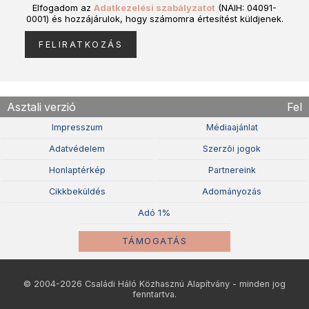
Elfogadom az
Adatkezelési szabályzatot
(NAIH: 04091-
0001) és hozzájárulok, hogy számomra értesítést küldjenek.
Asztali verzió
Fel
Impresszum
Médiaajánlat
Adatvédelem
Szerzõi jogok
Honlaptérkép
Partnereink
Cikkbeküldés
Adományozás
Adó 1%
TÁMOGATÁS
© 2004-2026 Családi Háló Közhasznú Alapítvány - minden jog
fenntartva.