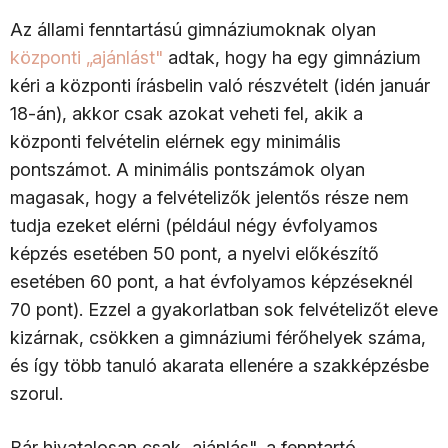
Az állami fenntartású gimnáziumoknak olyan
központi „ajánlást"
adtak, hogy ha egy gimnázium
kéri a központi írásbelin való részvételt (idén január
18-án), akkor csak azokat veheti fel, akik a
központi felvételin elérnek egy minimális
pontszámot. A minimális pontszámok olyan
magasak, hogy a felvételizők jelentős része nem
tudja ezeket elérni (például négy évfolyamos
képzés esetében 50 pont, a nyelvi előkészítő
esetében 60 pont, a hat évfolyamos képzéseknél
70 pont). Ezzel a gyakorlatban sok felvételizőt eleve
kizárnak, csökken a gimnáziumi férőhelyek száma,
és így több tanuló akarata ellenére a szakképzésbe
szorul.
Bár hivatalosan csak „ajánlás", a fenntartó