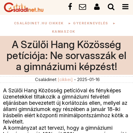
CSALÁDINET.HU CIKKEK
►
GYEREKNEVELÉS
►
KAMASZOK
A Szülői Hang Közösség
petíciója: Ne sorvasszák el
a gimnáziumi képzést!
Családinet
[cikkei]
- 2025-01-16
A Szülői Hang Közösség petícióval és fényképes
üzenetekkel tiltakozik a gimnáziumi felvételi
eljárásban bevezetett új korlátozás ellen, mellyel az
állami gimnáziumok egy részében a január 18-iki
írásbelin elért központi minimálpontszámhoz kötik a
felvételt.
A kormányzat azt tervezi, hogy a gimnáziumi