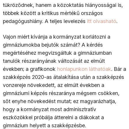
tükröződnek, hanem a közoktatás hiányosságai is,
többek között a kritikus mértékű országos
pedagógushiány. A teljes levelezés
itt olvasható
.
Vajon miért kívánja a kormányzat korlátozni a
gimnáziumokba bejutók számát? A kérdés
megértéséhez megvizsgáltuk a gimnáziumban
tanulók részarányának változását az elmúlt
években; a grafikonok
honlapunkon láthatóak
. Bár a
szakképzés 2020-as átalakítása után a szakképzés
vonzereje növekedett, az elmúlt években a
gimnáziumi képzés részaránya mégsem csökken,
sőt enyhe növekedést mutat; ez magyarázhatja,
hogy a kormányzat most adminisztratív
eszközökkel próbálja átterelni a diákokat a
gimnázium helyett a szakképzésbe.