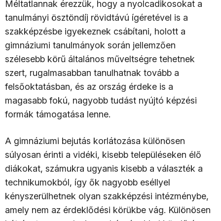
Méltatlannak érezzük, hogy a nyolcadikosokat a
tanulmányi ösztöndíj rövidtávú ígéretével is a
szakképzésbe igyekeznek csábítani, holott a
gimnáziumi tanulmányok során jellemzően
szélesebb körű általános műveltségre tehetnek
szert, rugalmasabban tanulhatnak tovább a
felsőoktatásban, és az ország érdeke is a
magasabb fokú, nagyobb tudást nyújtó képzési
formák támogatása lenne.
A gimnáziumi bejutás korlátozása különösen
súlyosan érinti a vidéki, kisebb településeken élő
diákokat, számukra ugyanis kisebb a választék a
technikumokból, így ők nagyobb eséllyel
kényszerülhetnek olyan szakképzési intézménybe,
amely nem az érdeklődési körükbe vág. Különösen