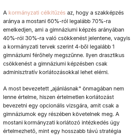
A
kormányzati célkitűzés
az, hogy a szakképzés
aránya a mostani 60%-ról legalább 70%-ra
emelkedjen, ami a gimnáziumi képzés arányában
40%-ról 30%-ra való csökkenést jelentene, vagyis
a kormányzati tervek szerint 4-ből legalább 1
gimnáziumi férőhely megszűnne. Ilyen drasztikus
csökkenést a gimnáziumi képzésben csak
adminisztratív korlátozásokkal lehet elérni.
A most bevezetett „ajánlásnak" önmagában nem
lenne értelme, hiszen értelmetlen korlátozást
bevezetni egy opcionális vizsgára, amit csak a
gimnáziumok egy részében követelnek meg. A
mostani kormányzati korlátozó intézkedés úgy
értelmezhető, mint egy hosszabb távú stratégia