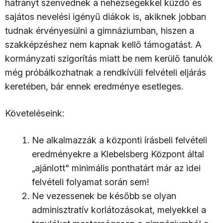
hátrányt szenvednek a nehézségekkel küzdő és
sajátos nevelési igényű diákok is, akiknek jobban
tudnak érvényesülni a gimnáziumban, hiszen a
szakképzéshez nem kapnak kellő támogatást. A
kormányzati szigorítás miatt be nem kerülő tanulók
még próbálkozhatnak a rendkívüli felvételi eljárás
keretében, bár ennek eredménye esetleges.
Követeléseink:
Ne alkalmazzák a központi írásbeli felvételi
eredményekre a Klebelsberg Központ által
„ajánlott" minimális ponthatárt már az idei
felvételi folyamat során sem!
Ne vezessenek be később se olyan
adminisztratív korlátozásokat, melyekkel a