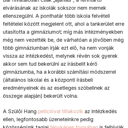
elvárásának az iskolák sokszor nem mernek
ellenszegülni. A ponthatár több iskola felvételi
feltételei között megjelent ott, ahol a tankerület erre
utasította a gimnáziumot; míg más intézményekben
még nem vezették be, de várhatóan a jövőben még
több gimnáziumban írják ezt elő, ha nem vonják
vissza az intézkedést, melynek révén sok gyerek
akkor sem tud bekerülni az írásbelit kérő
gimnáziumba, ha a korábbi számítási módszerrel
(általános iskolai és a központi írásbeli
eredményeinek és az esetleges szóbelinek az
összege alapján) bekerült volna.
A Szülői Hang
petícióval tiltakozik
az intézkedés
ellen, legfontosabb üzeneteinkre pedig
közösségünk tagjai
fényképes formában
is felhívják