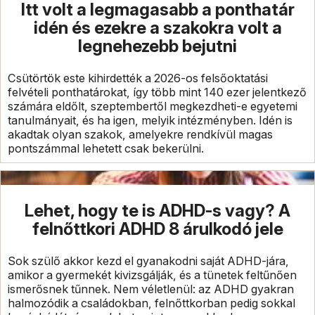
Itt volt a legmagasabb a ponthatár
idén és ezekre a szakokra volt a
legnehezebb bejutni
Csütörtök este kihirdették a 2026-os felsőoktatási
felvételi ponthatárokat, így több mint 140 ezer jelentkező
számára eldőlt, szeptembertől megkezdheti-e egyetemi
tanulmányait, és ha igen, melyik intézményben. Idén is
akadtak olyan szakok, amelyekre rendkívül magas
pontszámmal lehetett csak bekerülni.
Lehet, hogy te is ADHD-s vagy? A
felnőttkori ADHD 8 árulkodó jele
Sok szülő akkor kezd el gyanakodni saját ADHD-jára,
amikor a gyermekét kivizsgálják, és a tünetek feltűnően
ismerősnek tűnnek. Nem véletlenül: az ADHD gyakran
halmozódik a családokban, felnőttkorban pedig sokkal