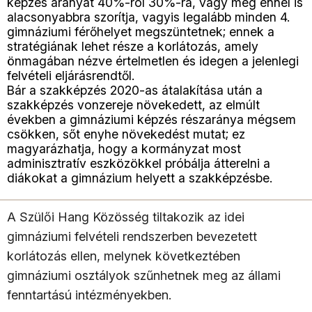
képzés arányát 40%-ról 30%-ra, vagy még ennél is
alacsonyabbra szorítja, vagyis legalább minden 4.
gimnáziumi férőhelyet megszüntetnek; ennek a
stratégiának lehet része a korlátozás, amely
önmagában nézve értelmetlen és idegen a jelenlegi
felvételi eljárásrendtől.
Bár a szakképzés 2020-as átalakítása után a
szakképzés vonzereje növekedett, az elmúlt
években a gimnáziumi képzés részaránya mégsem
csökken, sőt enyhe növekedést mutat; ez
magyarázhatja, hogy a kormányzat most
adminisztratív eszközökkel próbálja átterelni a
diákokat a gimnázium helyett a szakképzésbe.
A Szülői Hang Közösség tiltakozik az idei
gimnáziumi felvételi rendszerben bevezetett
korlátozás ellen, melynek következtében
gimnáziumi osztályok szűnhetnek meg az állami
fenntartású intézményekben.