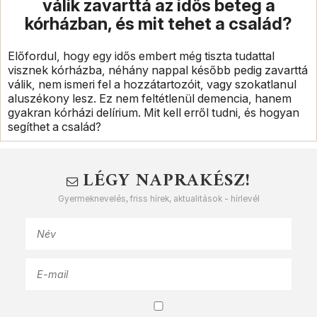
válik zavarttá az idős beteg a
kórházban, és mit tehet a család?
Előfordul, hogy egy idős embert még tiszta tudattal
visznek kórházba, néhány nappal később pedig zavarttá
válik, nem ismeri fel a hozzátartozóit, vagy szokatlanul
aluszékony lesz. Ez nem feltétlenül demencia, hanem
gyakran kórházi delírium. Mit kell erről tudni, és hogyan
segíthet a család?
LÉGY NAPRAKÉSZ!
Gyermeknevelés, friss hírek, aktualitások - hírlevél