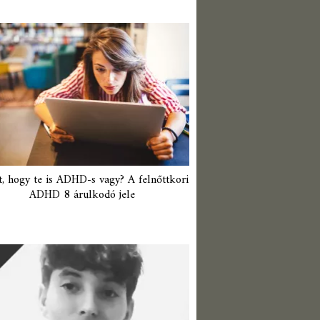
t, hogy te is ADHD-s vagy? A felnőttkori
ADHD 8 árulkodó jele