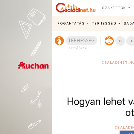
SZAKÉRTŐK
FOGANTATÁS
TERHESSÉG
BAB
0
1
CSALÁDINET.HU
Hogyan lehet v
o
CSALÁDI