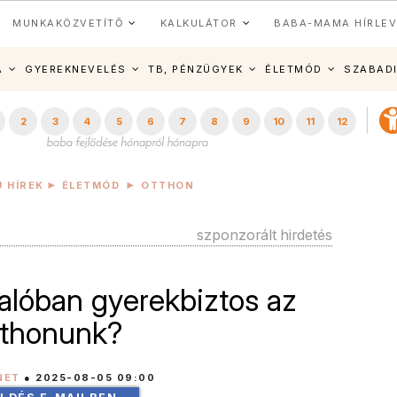
MUNKAKÖZVETÍTŐ
KALKULÁTOR
BABA-MAMA HÍRLEV
A
GYEREKNEVELÉS
TB, PÉNZÜGYEK
ÉLETMÓD
SZABAD
2
3
4
5
6
7
8
9
10
11
12
 HÍREK
ÉLETMÓD
OTTHON
szponzorált hirdetés
alóban gyerekbiztos az
tthonunk?
NET
●
2025-08-05 09:00