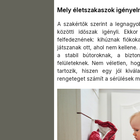
Mely életszakaszok igényel
A szakértők szerint a legnagyo
közötti időszak igényli. Ekko
felfedeznének: kihúznak fiókok
játszanak ott, ahol nem kellene.
a stabil bútoroknak, a bizto
felületeknek. Nem véletlen, hog
tartozik, hiszen egy jól kivá
rengeteget számít a sérülések 