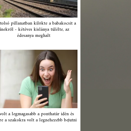
tolsó pillanatban kilökte a babakocsit a
ínekről - kétéves kislánya túlélte, az
édesanya meghalt
 volt a legmagasabb a ponthatár idén és
re a szakokra volt a legnehezebb bejutni