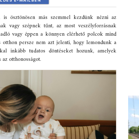
LDÉS E-MAILBEN
l is ösztönösen más szemmel kezdünk nézni az
nak vagy szépnek tűnt, az most veszélyforrásnak
s padló vagy éppen a könnyen elérhető polcok mind
s otthon persze nem azt jelenti, hogy lemondunk a
kkal inkább tudatos döntéseket hozunk, amelyek
s az otthonosságot.