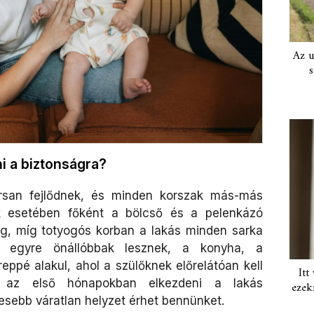
Az u
s
i a biztonságra?
orsan fejlődnek, és minden korszak más-más
ők esetében főként a bölcső és a pelenkázó
g, míg totyogós korban a lakás minden sarka
gy egyre önállóbbak lesznek, a konyha, a
reppé alakul, ahol a szülőknek előrelátóan kell
Itt
 az első hónapokban elkezdeni a lakás
ezek
esebb váratlan helyzet érhet bennünket.