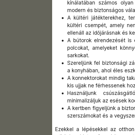
kínálatában számos olya
modern és biztonságos vála
A kültéri játékterekhez, 
kültéri csempét, amely ne
ellenáll az időjárásnak és 
A bútorok elrendezését is
polcokat, amelyeket könnye
sarkokat.
Szereljünk fel biztonsági z
a konyhában, ahol éles eszk
A konnektorokat mindig taka
kis ujjak ne férhessenek hoz
Használjunk csúszásgát
minimalizáljuk az esések ko
A kertben figyeljünk a bizto
szerszámokat és a vegyszer
Ezekkel a lépésekkel az otthon