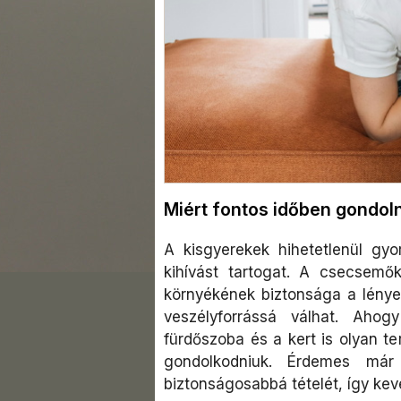
Miért fontos időben gondoln
A kisgyerekek hihetetlenül gy
kihívást tartogat. A csecsem
környékének biztonsága a lénye
veszélyforrássá válhat. Aho
fürdőszoba és a kert is olyan te
gondolkodniuk. Érdemes már
biztonságosabbá tételét, így kev