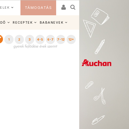
ELEK
TÁMOGATÁS
IDŐ
RECEPTEK
BABANEVEK
1
2
3
4-5
6-7
7-12
12+