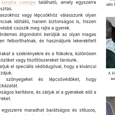
n
konyha csempe
található, amely egyszerre
idős 
sztás.
teraszokhoz vagy lépcsőkhöz válasszunk olyan
mcsak időtálló, hanem biztonságos is, hiszen
kevésbé csúszik meg rajta a gyerek.
 érdemes átgondolni: kerüljük az olyan magas
n felboríthatnak, és használjunk lekerekített
árakat a szekrényekre és a fiókokra, különösen
özöket vagy tisztítószereket tárolunk.
rjuk el speciális védődugóval, hogy a kíváncsi
A fé
zájuk.
mi
ló szőnyegeket és lépcsővédőket, hogy
ckázatát.
nságos kerítésre, és zárjuk el a gyerekek elől a
eket.
 egyszerre maradhat barátságos és stílusos,