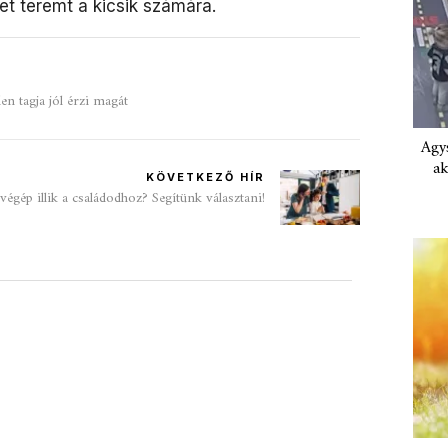
t teremt a kicsik számára.
en tagja jól érzi magát
Agys
ak
KÖVETKEZŐ HÍR
égép illik a családodhoz? Segítünk választani!