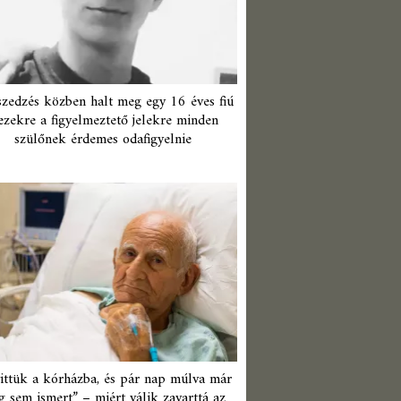
zedzés közben halt meg egy 16 éves fiú
ezekre a figyelmeztető jelekre minden
szülőnek érdemes odafigyelnie
ittük a kórházba, és pár nap múlva már
 sem ismert” – miért válik zavarttá az