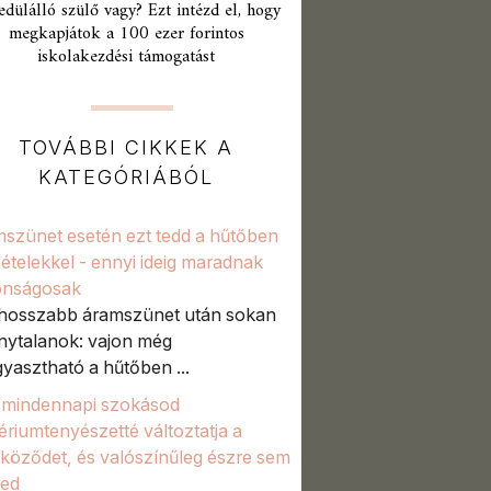
edülálló szülő vagy? Ezt intézd el, hogy
megkapjátok a 100 ezer forintos
iskolakezdési támogatást
TOVÁBBI CIKKEK A
KATEGÓRIÁBÓL
szünet esetén ezt tedd a hűtőben
 ételekkel - ennyi ideig maradnak
onságosak
hosszabb áramszünet után sokan
nytalanok: vajon még
gyasztható a hűtőben ...
 mindennapi szokásod
ériumtenyészetté változtatja a
lköződet, és valószínűleg észre sem
zed