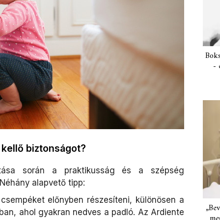
Boks
- 
kellő biztonságot?
kítása során a praktikusság és a szépség
Néhány alapvető tipp:
sempéket előnyben részesíteni, különösen a
„Bev
an, ahol gyakran nedves a padló. Az Ardiente
meg