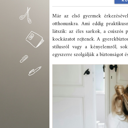
KÜ
Már az első gyermek érkezéséve
otthonunkra. Ami eddig praktikus
látszik: az éles sarkok, a csúszó
kockázatot rejtenek. A gyerekbizto
stílusról vagy a kényelemről, so
egyszerre szolgálják a biztonságot é