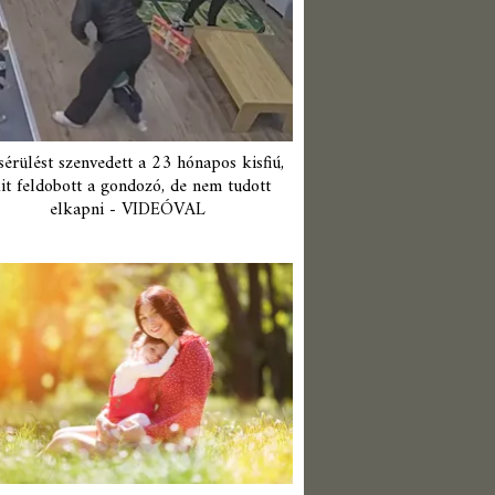
érülést szenvedett a 23 hónapos kisfiú,
it feldobott a gondozó, de nem tudott
elkapni - VIDEÓVAL