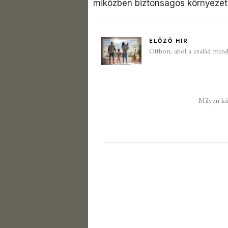
miközben biztonságos környezete
ELŐZŐ HÍR
Otthon, ahol a család mind
Milyen káv