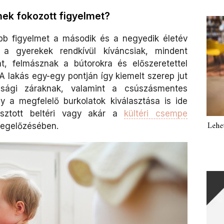
nek fokozott figyelmet?
bb figyelmet a második és a negyedik életév
r a gyerekek rendkívül kíváncsiak, mindent
at, felmásznak a bútorokra és előszeretettel
 A lakás egy-egy pontján így kiemelt szerep jut
nsági záraknak, valamint a csúszásmentes
y a megfelelő burkolatok kiválasztása is ide
lasztott beltéri vagy akár a
kültéri csempe
Lehe
megelőzésében.