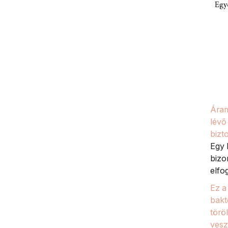
Egy
Áram
lévő
bizt
Egy 
bizo
elfo
Ez a
bakt
törö
ves