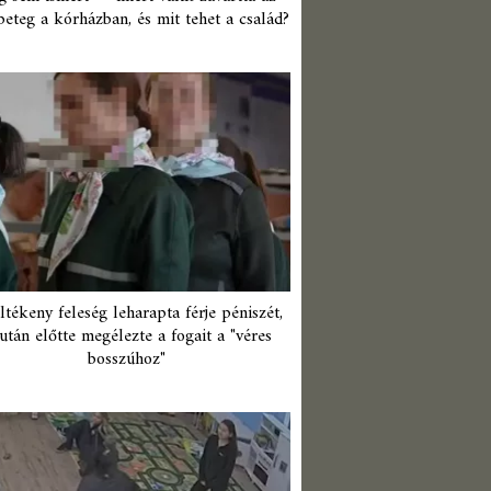
beteg a kórházban, és mit tehet a család?
ltékeny feleség leharapta férje péniszét,
után előtte megélezte a fogait a "véres
bosszúhoz"