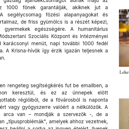
gy gazdag ajándékcsomagot adnak majd az
z 1000 főnek garantálják, akiknek jut a
. A segélycsomag főzési alapanyagokat és
talmaz, de friss gyümölcs is a részét képezi,
 a gyermekek egészségére. A humanitárius
ódszertani Szociális Központ és Intézményei
d karácsonyi menüt, napi további 1000 fedél
. A Krisna-hívők így érzik igazán teljesnek a
an.
Lehe
en rengeteg segítségkérés fut be emailben, a
non keresztül, és ez az ünnepek előtt
ottabb régióiból, de a fővárosból is naponta
ért vagy gyógyszerre valóért a nélkülözők. A
ő arca van – mondják a szervezők -, de a
yan „típusproblémák", amelyek ahhoz vezetnek,
esz beállni a sorba az ingyen ételért. Ilyenek