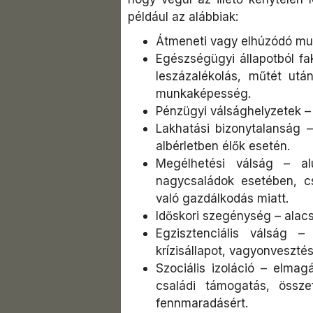
például az alábbiak:
Átmeneti vagy elhúzódó mu
Egészségügyi állapotból f
leszázalékolás, műtét utá
munkaképesség.
Pénzügyi válsághelyzetek – 
Lakhatási bizonytalanság 
albérletben élők esetén.
Megélhetési válság – alu
nagycsaládok esetében, c
való gazdálkodás miatt.
Időskori szegénység – alacs
Egzisztenciális válság –
krízisállapot, vagyonvesztés
Szociális izoláció – elma
családi támogatás, össze
fennmaradásért.