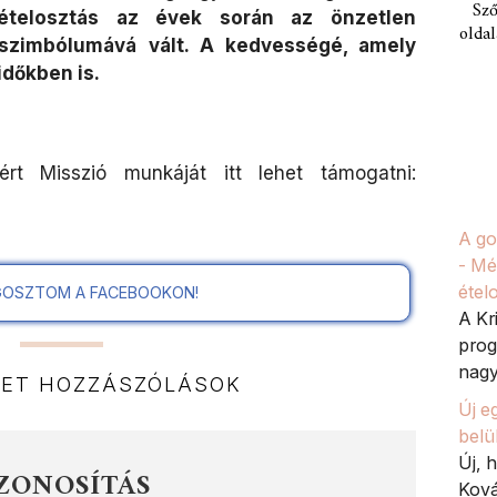
Sző
ételosztás az évek során az önzetlen
oldal
zimbólumává vált. A kedvességé, amely
dőkben is.
rt Misszió munkáját itt lehet támogatni:
A go
- Mé
étel
OSZTOM A FACEBOOKON!
A Kr
prog
nagy
NET HOZZÁSZÓLÁSOK
Új e
belü
Új, 
ZONOSÍTÁS
Ková