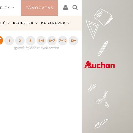
ELEK
TÁMOGATÁS
IDŐ
RECEPTEK
BABANEVEK
1
2
3
4-5
6-7
7-12
12+