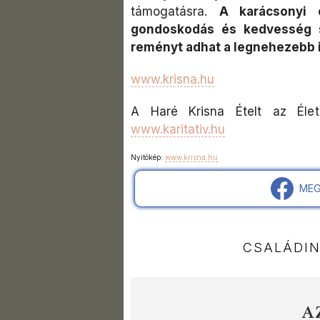
támogatásra.
A karácsonyi 
gondoskodás és kedvesség s
reményt adhat a legnehezebb i
www.krisna.hu
A Haré Krisna Ételt az Életé
www.karitativ.hu
Nyitókép:
www.krisna.hu
MEG
CSALÁDI
A