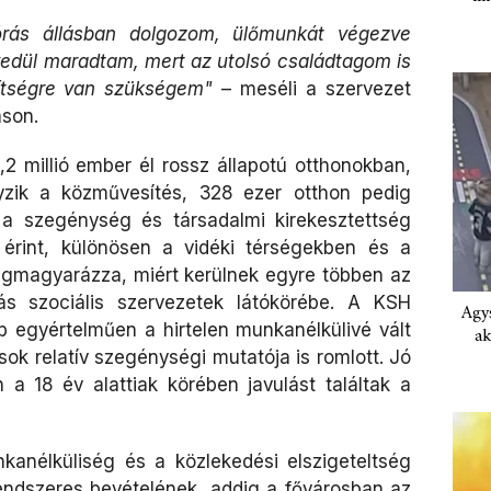
órás állásban dolgozom, ülőmunkát végezve
yedül maradtam, mert az utolsó családtagom is
ítségre van szükségem"
– meséli a szervezet
áson.
,2 millió ember él rossz állapotú otthonokban,
yzik a közművesítés, 328 ezer otthon pedig
 a szegénység és társadalmi kirekesztettség
 érint, különösen a vidéki térségekben és a
gmagyarázza, miért kerülnek egyre többen az
ás szociális szervezetek látókörébe. A KSH
Agys
 egyértelműen a hirtelen munkanélkülivé vált
ak
ok relatív szegénységi mutatója is romlott. Jó
a 18 év alattiak körében javulást találtak a
anélküliség és a közlekedési elszigeteltség
endszeres bevételének, addig a fővárosban az