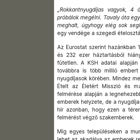
„Rokkantnyugdíjas vagyok, 4 
próbálok megélni. Tavaly óta eg
meghalt, úgyhogy elég sok seg
egy vendége a szegedi ételoszt
Az Eurostat szerint hazánkban 1
és 232 ezer háztartásból hián
fűtetlen. A KSH adatai alapján
továbbra is több millió embert
nyugdíjasok körében. Mindez me
Ételt az Életért Misszió és m
felmérése alapján a legnehezebb
emberek helyzete, de a nyugdíjas
hír azonban, hogy ezen a téren 
felmérést végző szakemberek.
Míg egyes településeken a munk
lehet az akadálya az emberek r