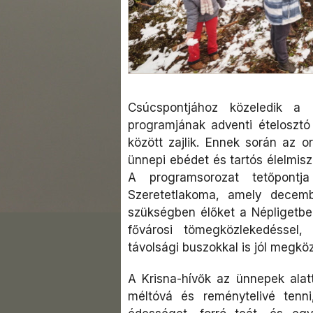
Csúcspontjához közeledik a K
programjának adventi ételosztó
között zajlik. Ennek során az 
ünnepi ebédet és tartós élelmis
A programsorozat tetőpontj
Szeretetlakoma, amely decem
szükségben élőket a Népligetben
fővárosi tömegközlekedéssel,
távolsági buszokkal is jól megköz
A Krisna-hívők az ünnepek ala
méltóvá és reménytelivé tenn