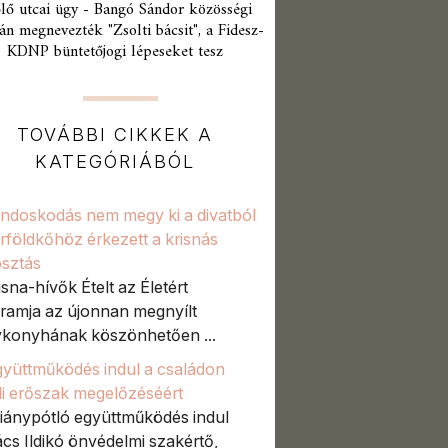
lő utcai ügy - Bangó Sándor közösségi
án megnevezték "Zsolti bácsit", a Fidesz-
KDNP büntetőjogi lépeseket tesz
TOVÁBBI CIKKEK A
KATEGÓRIÁBÓL
ndoskodás nem megy ki a divatból
rföldkőhöz érkezett a krisnás
osztás
isna-hívők Ételt az Életért
ramja az újonnan megnyílt
konyhának köszönhetően ...
gyüttműködés indul a családon
li erőszak megelőzéséért
hiánypótló együttműködés indul
cs Ildikó önvédelmi szakértő,