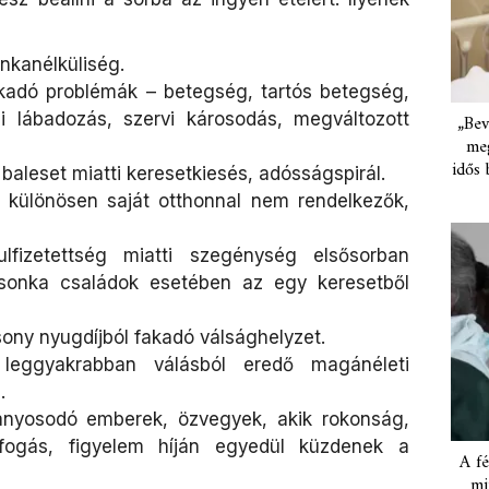
nkanélküliség.
akadó problémák – betegség, tartós betegség,
ni lábadozás, szervi károsodás, megváltozott
„Bev
meg
idős 
baleset miatti keresetkiesés, adósságspirál.
– különösen saját otthonnal nem rendelkezők,
lfizetettség miatti szegénység elsősorban
sonka családok esetében az egy keresetből
ony nyugdíjból fakadó válsághelyzet.
 leggyakrabban válásból eredő magánéleti
.
gányosodó emberek, özvegyek, akik rokonság,
fogás, figyelem híján egyedül küzdenek a
A fé
mi