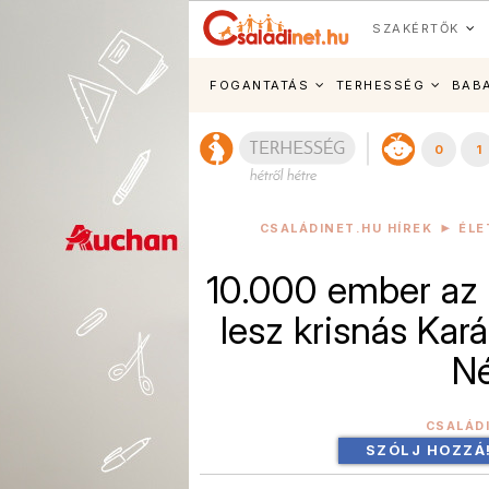
SZAKÉRTŐK
FOGANTATÁS
TERHESSÉG
BAB
0
1
CSALÁDINET.HU HÍREK
ÉL
10.000 ember az ü
lesz krisnás Kar
Né
CSALÁD
SZÓLJ HOZZÁ