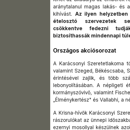
aránytalanul magas lakás- és al
kihívást.
Az ilyen helyzetben
ételosztó szervezetek seg
csökkentve fedezni tudjá
biztosíthassák mindennapi túl
Országos akciósorozat
A Karácsonyi Szeretetlakoma tö
valamint Szeged, Békéscsaba, 
érintésével zajlik, és több 
lebonyolításában. A népligeti é
kormányszóvivő, valamint Fische
„Élménykertész" és Vallabhi, a né
A Krisna-hívők Karácsonyi Szere
rászorulókat az ünnepi időszakb
ezernyi mosollyal készülnek az