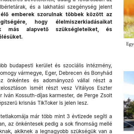
bérletárak, és a lakhatási szegénység jelent
 élő emberek szorulnak többek között az
ítségére, hogy élelmiszerkiadásaikat
k más alapvető szükségleteiket, és
élésüket.
Egy
bb budapesti kerület és szociális intézmény,
Somogy vármegye, Eger, Debrecen és Bonyhád
száz önkéntes és adományozó vállal részt a
telosztáson ismét részt vesz Vitályos Eszter
r Iván Kossuth-díjas karmester, de Perge Zsolt
pszerű krisnás TikToker is jelen lesz.
tetlakomája már több mint 3 évtizede segíti a
an, az önkéntesek pedig a sok finomság mellé
oknak, akiknek a legnagyobb szükségük van a