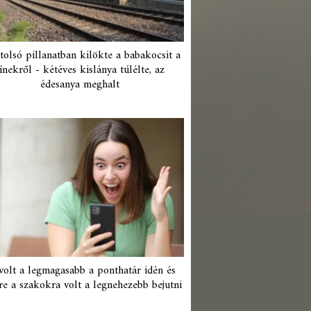
tolsó pillanatban kilökte a babakocsit a
ínekről - kétéves kislánya túlélte, az
édesanya meghalt
 volt a legmagasabb a ponthatár idén és
re a szakokra volt a legnehezebb bejutni