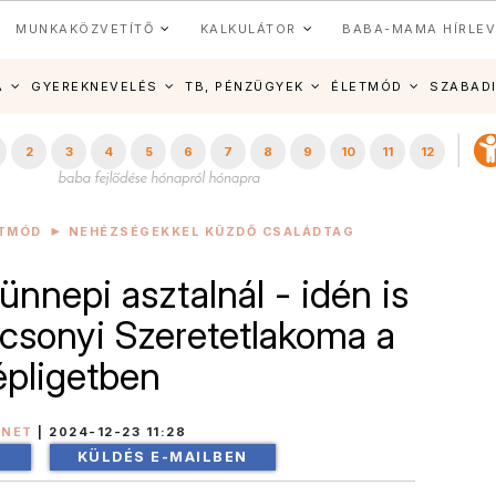
MUNKAKÖZVETÍTŐ
KALKULÁTOR
BABA-MAMA HÍRLEV
A
GYEREKNEVELÉS
TB, PÉNZÜGYEK
ÉLETMÓD
SZABAD
2
3
4
5
6
7
8
9
10
11
12
ETMÓD
NEHÉZSÉGEKKEL KÜZDŐ CSALÁDTAG
nnepi asztalnál - idén is
ácsonyi Szeretetlakoma a
pligetben
INET
|
2024-12-23 11:28
!
KÜLDÉS E-MAILBEN