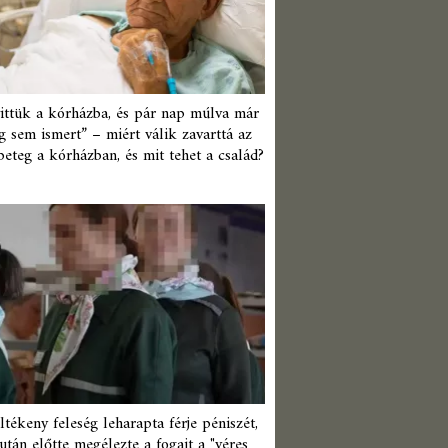
ittük a kórházba, és pár nap múlva már
 sem ismert” – miért válik zavarttá az
beteg a kórházban, és mit tehet a család?
ltékeny feleség leharapta férje péniszét,
után előtte megélezte a fogait a "véres