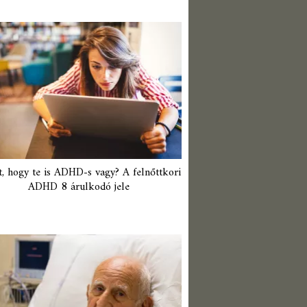
t, hogy te is ADHD-s vagy? A felnőttkori
ADHD 8 árulkodó jele