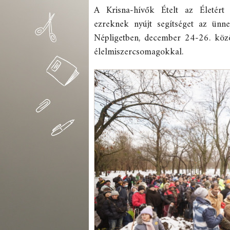
A Krisna-hívők Ételt az Életért
ezreknek nyújt segítséget az ünne
Népligetben, december 24-26. közö
élelmiszercsomagokkal.