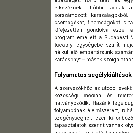
édességet, forró teát, és e
érkezőknek. Utóbbit annak a
sorszámozott karszalagokból
csemegéket, finomságokat is tar
kifejezetten gondolva ezzel
program emellett a Budapesti M
tucatnyi egységébe szállít maj
nélkül élő embertársunk számára
karácsonyt – mások szolgálatáb
Folyamatos segélykiáltások
A szervezőkhöz az utóbbi évekb
közösségi médián és telefo
hatványozódik. Hazánk legeldug
folyamodnak élelmiszerért, ruhá
szegénységnek ezer különböz
tapasztalatok szerint vannak ol
hogy végül az illető kénytelen l