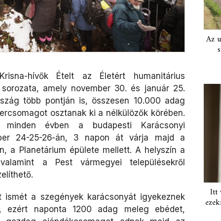
Az u
s
risna-hívők Ételt az Életért humanitárius
 sorozata, amely november 30. és január 25.
ország több pontján is, összesen 10.000 adag
zercsomagot osztanak ki a nélkülözők körében.
a minden évben a budapesti Karácsonyi
ber 24-25-26-án, 3 napon át várja majd a
, a Planetárium épülete mellett. A helyszín a
 valamint a Pest vármegyei településekről
elíthető.
Itt
tt ismét a szegények karácsonyát igyekeznek
ezek
i, ezért naponta 1200 adag meleg ebédet,