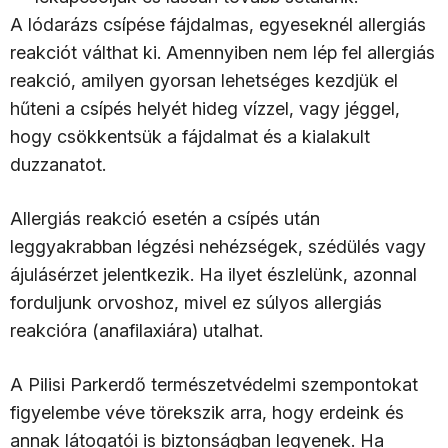
A lódarázs csípése fájdalmas, egyeseknél allergiás
reakciót válthat ki. Amennyiben nem lép fel allergiás
reakció, amilyen gyorsan lehetséges kezdjük el
hűteni a csípés helyét hideg vízzel, vagy jéggel,
hogy csökkentsük a fájdalmat és a kialakult
duzzanatot.
Allergiás reakció esetén a csípés után
leggyakrabban légzési nehézségek, szédülés vagy
ájulásérzet jelentkezik. Ha ilyet észlelünk, azonnal
forduljunk orvoshoz, mivel ez súlyos allergiás
reakcióra (anafilaxiára) utalhat.
A Pilisi Parkerdő természetvédelmi szempontokat
figyelembe véve törekszik arra, hogy erdeink és
annak látogatói is biztonságban legyenek. Ha