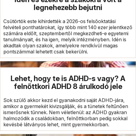
legnehezebb bejutni
Csütörtök este kihirdették a 2026-os felsőoktatási
felvételi ponthatárokat, így több mint 140 ezer jelentkező
számára eldőlt, szeptembertől megkezdheti-e egyetemi
tanulmányait, és ha igen, melyik intézményben. Idén is
akadtak olyan szakok, amelyekre rendkívül magas
pontszámmal lehetett csak bekerülni.
Lehet, hogy te is ADHD-s vagy? A
felnőttkori ADHD 8 árulkodó jele
Sok szülő akkor kezd el gyanakodni saját ADHD-jára,
amikor a gyermekét kivizsgálják, és a tünetek feltűnően
ismerősnek tűnnek. Nem véletlenül: az ADHD gyakran
halmozódik a családokban, felnőttkorban pedig sokkal
kevésbé látványos lehet, mint gyermekkorban.