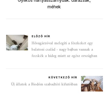
Gyilkos hártyásszárnyúak: darazsak,
méhek
ELŐZŐ HÍR
Hősugárzóval melegíti a fészkeket egy
balatoni család - nagy bajban vannak a
fecskék a hideg miatt az egész országban
KÖVETKEZŐ HÍR
Új állatok a Biodóm szabadtéri kifutóiban