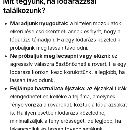
Mit tegyünk, ha lódarázzsal
találkozunk?
Maradjunk nyugodtak:
a hirtelen mozdulatok
elkerülése csökkentheti annak esélyét, hogy a
lódarázs támadjon. Ha egy lódarázs közeledik,
próbáljunk meg lassan távolodni.
Ne próbáljuk meg lecsapni vagy elűzni:
ez
agresszív válaszra ösztönözheti a rovart. Ha egy
lódarázs körözni kezd körülöttünk, a legjobb, ha
lassan távolodunk.
Fejlámpa használata éjszaka:
az éjszakai túrák
elengedhetetlen kelléke a fejláma, amelynek
fénye vonzza a rovarokat, köztük a lódarazsakat
is. Ha ilyen esetben lódarázs közeledne,
minimalizáljuk a fény erősségét, de legjobb, ha
lekapcsoljuk és lassan tovább sétálunk.