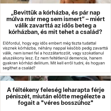
„Bevittük a kórházba, és pár nap
múlva már meg sem ismert” – miért
válik zavarttá az idős beteg a
kórházban, és mit tehet a család?
Előfordul, hogy egy idős embert még tiszta tudattal
visznek kórházba, néhány nappal később pedig zavarttá
válik, nem ismeri fel a hozzátartozóit, vagy szokatlanul
aluszékony lesz. Ez nem feltétlenül demencia, hanem
gyakran kórházi delírium. Mit kell erről tudni, és hogyan
segíthet a család?
A féltékeny feleség leharapta férje
péniszét, miután előtte megélezte a
fogait a "véres bosszúhoz"