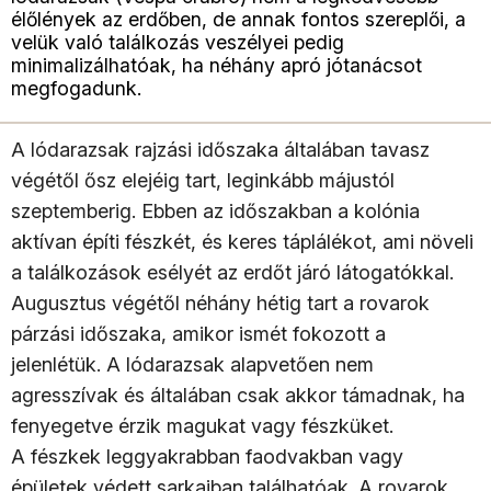
élőlények az erdőben, de annak fontos szereplői, a
velük való találkozás veszélyei pedig
minimalizálhatóak, ha néhány apró jótanácsot
megfogadunk.
A lódarazsak rajzási időszaka általában tavasz
végétől ősz elejéig tart, leginkább májustól
szeptemberig. Ebben az időszakban a kolónia
aktívan építi fészkét, és keres táplálékot, ami növeli
a találkozások esélyét az erdőt járó látogatókkal.
Augusztus végétől néhány hétig tart a rovarok
párzási időszaka, amikor ismét fokozott a
jelenlétük. A lódarazsak alapvetően nem
agresszívak és általában csak akkor támadnak, ha
fenyegetve érzik magukat vagy fészküket.
A fészkek leggyakrabban faodvakban vagy
épületek védett sarkaiban találhatóak. A rovarok