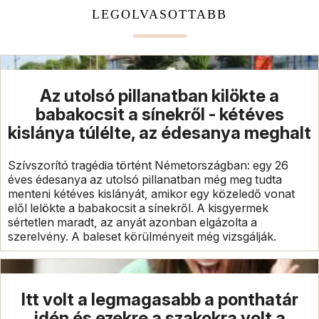
LEGOLVASOTTABB
Az utolsó pillanatban kilökte a
babakocsit a sínekről - kétéves
kislánya túlélte, az édesanya meghalt
Szívszorító tragédia történt Németországban: egy 26
éves édesanya az utolsó pillanatban még meg tudta
menteni kétéves kislányát, amikor egy közeledő vonat
elől lelökte a babakocsit a sínekről. A kisgyermek
sértetlen maradt, az anyát azonban elgázolta a
szerelvény. A baleset körülményeit még vizsgálják.
Itt volt a legmagasabb a ponthatár
idén és ezekre a szakokra volt a