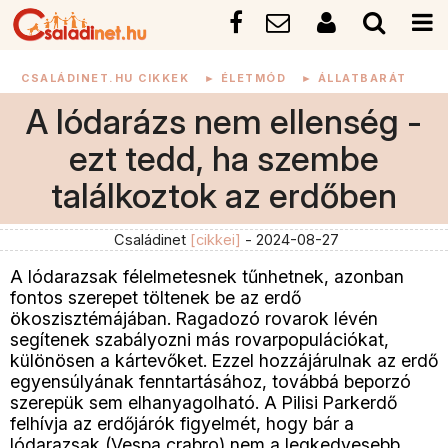
CSALÁDINET.HU CIKKEK
►
ÉLETMÓD
►
ÁLLATBARÁT
A lódarázs nem ellenség -
ezt tedd, ha szembe
találkoztok az erdőben
Családinet
[cikkei]
- 2024-08-27
A lódarazsak félelmetesnek tűnhetnek, azonban
fontos szerepet töltenek be az erdő
ökoszisztémájában. Ragadozó rovarok lévén
segítenek szabályozni más rovarpopulációkat,
különösen a kártevőket. Ezzel hozzájárulnak az erdő
egyensúlyának fenntartásához, továbbá beporzó
szerepük sem elhanyagolható. A Pilisi Parkerdő
felhívja az erdőjárók figyelmét, hogy bár a
lódarazsak (Vespa crabro) nem a legkedvesebb