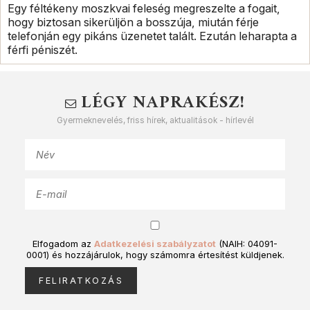
Egy féltékeny moszkvai feleség megreszelte a fogait,
hogy biztosan sikerüljön a bosszúja, miután férje
telefonján egy pikáns üzenetet talált. Ezután leharapta a
férfi péniszét.
LÉGY NAPRAKÉSZ!
Gyermeknevelés, friss hírek, aktualitások - hírlevél
Elfogadom az
Adatkezelési szabályzatot
(NAIH: 04091-
0001) és hozzájárulok, hogy számomra értesítést küldjenek.