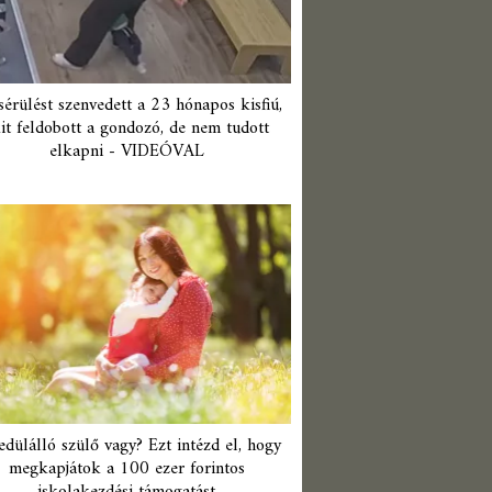
érülést szenvedett a 23 hónapos kisfiú,
it feldobott a gondozó, de nem tudott
elkapni - VIDEÓVAL
edülálló szülő vagy? Ezt intézd el, hogy
megkapjátok a 100 ezer forintos