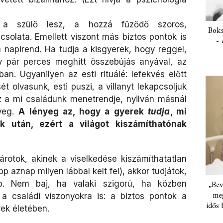
 a szülő lesz, a hozzá fűződő szoros,
Boks
solata. Emellett viszont más biztos pontok is
- 
a napirend. Ha tudja a kisgyerek, hogy reggel,
y pár perces meghitt összebújás anyával, az
an. Ugyanilyen az esti rituálé: lefekvés előtt
 olvasunk, esti puszi, a villanyt lekapcsoljuk
z a mi családunk menetrendje, nyilván másnál
yeg.
A lényeg az, hogy a gyerek
tudja
, mi
k után, ezért a világot kiszámíthatónak
nárotok, akinek a viselkedése kiszámíthatatlan
pp aznap milyen lábbal kelt fel), akkor tudjátok,
b. Nem baj, ha valaki szigorú, ha közben
„Bev
meg
a családi viszonyokra is: a biztos pontok a
idős 
rek életében.