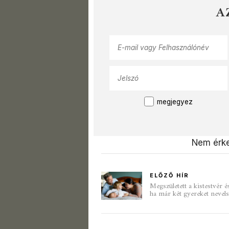
A
megjegyez
Nem érke
ELŐZŐ HÍR
Megszületett a kistestvér 
ha már két gyereket nevel