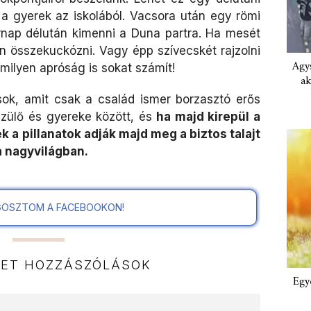
 a gyerek az iskolából. Vacsora után egy römi
sárnap délután kimenni a Duna partra. Ha mesét
 összekuckózni. Vagy épp szívecskét rajzolni
Agys
rmilyen apróság is sokat számít!
ak
sok, amit csak a család ismer borzasztó erős
zülő és gyereke között, és
ha majd kirepül a
k a pillanatok adják majd meg a biztos talajt
a nagyvilágban.
OSZTOM A FACEBOOKON!
NET HOZZÁSZÓLÁSOK
Egy