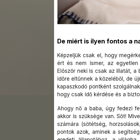
De miért is ilyen fontos a 
Képzeljük csak el, hogy megérke
ért és nem ismer, az egyetlen
Először neki is csak az illatát, a
időre eltűnnek a közeléből, de új
kapaszkodó pontként szolgálnak 
hogy csak idő kérdése és a biztos
Ahogy nő a baba, úgy fedezi fel
akkor is szüksége van. Sőt! Mive
számára (sötétség, horzsolások,
pontok azok, aminek a segítség
eredeti állapotához, a világba 