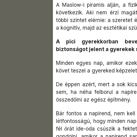
A Maslow-i piramis alján, a fiz
következik. Aki nem érzi magá
többi szintet elérnie: a szerete
a kognitív, majd az esztétikai sz
A pici gyerekkorban beve
biztonságot jelent a gyerekek
Minden egyes nap, amikor ezek
követ teszel a gyereked képzelet
De éppen azért, mert a sok kic
sem, ha néha felborul a napir
összedőlni az egész építmény.
Bár fontos a napirend, nem kel
létfontosságú, hogy minden nap 
fél órát ide-oda csúszik a fekt
gondolni, amikor a napirend sar