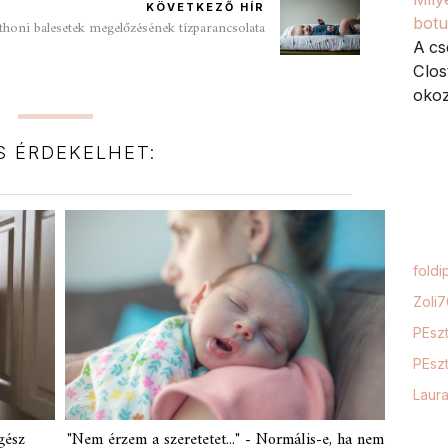
KÖVETKEZŐ HÍR
botu
honi balesetek megelőzésének tízparancsolata
A cs
Clos
okoz,
IS ÉRDEKELHET:
foldi
Zoli
PEszt
PEszt
Laur
gész
"Nem érzem a szeretetet..." - Normális-e, ha nem