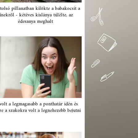
tolsó pillanatban kilökte a babakocsit a
ínekről - kétéves kislánya túlélte, az
édesanya meghalt
 volt a legmagasabb a ponthatár idén és
re a szakokra volt a legnehezebb bejutni