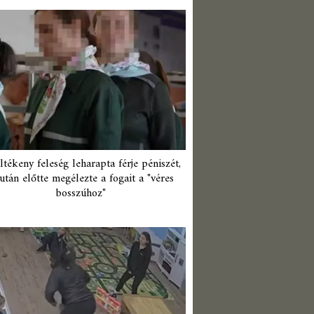
ltékeny feleség leharapta férje péniszét,
után előtte megélezte a fogait a "véres
bosszúhoz"