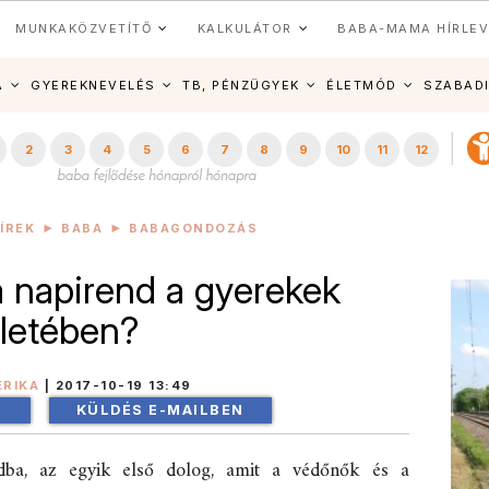
MUNKAKÖZVETÍTŐ
KALKULÁTOR
BABA-MAMA HÍRLEV
A
GYEREKNEVELÉS
TB, PÉNZÜGYEK
ÉLETMÓD
SZABAD
2
3
4
5
6
7
8
9
10
11
12
ÍREK
BABA
BABAGONDOZÁS
a napirend a gyerekek
letében?
ERIKA
|
2017-10-19 13:49
!
KÜLDÉS E-MAILBEN
dba, az egyik első dolog, amit a védőnők és a