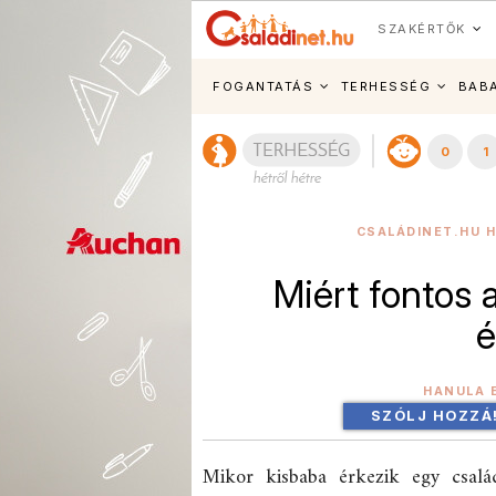
SZAKÉRTŐK
FOGANTATÁS
TERHESSÉG
BAB
0
1
CSALÁDINET.HU H
Miért fontos 
é
HANULA 
SZÓLJ HOZZÁ
Mikor kisbaba érkezik egy csalá