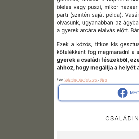
ölelés vagy puszi, mikor hazaér
parti (szintén saját példa). Va
olvasunk, ugyanabban az ágyban
a gyerek arcára elalvás előtt. Bá
Ezek a közös, titkos kis gesztu
kötelékként fog megmaradni a s
gyerek a családi fészekből, eze
ahhoz, hogy megállja a helyét 
Fotó:
Valentina Yachichurova
/
flickr
MEG
CSALÁDI