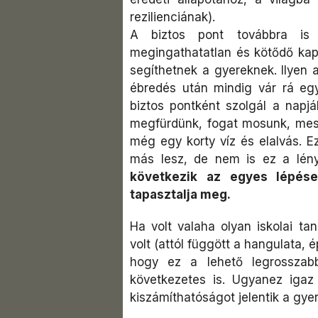
rezilienciának).
A biztos pont továbbra is
megingathatatlan és kötődő kapc
segíthetnek a gyereknek. Ilyen 
ébredés után mindig vár rá eg
biztos pontként szolgál a napjáb
megfürdünk, fogat mosunk, mesét
még egy korty víz és elalvás. E
más lesz, de nem is ez a lén
következik az egyes lépése
tapasztalja meg.
Ha volt valaha olyan iskolai ta
volt (attól függött a hangulata, é
hogy ez a lehető legrosszab
következetes is. Ugyanez igaz 
kiszámíthatóságot jelentik a gye