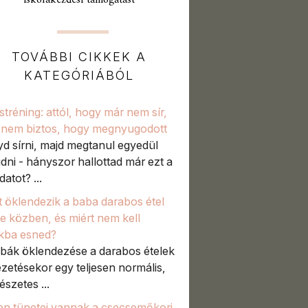
iskolakezdési támogatást
TOVÁBBI CIKKEK A
KATEGÓRIÁBÓL
stréning: attól, hogy már nem sír,
nem biztos, hogy megnyugodott
d sírni, majd megtanul egyedül
udni - hányszor hallottad már ezt a
atot? ...
t öklendezik a baba darabos étel
e közben, és miért nem kell
kba esned?
bák öklendezése a darabos ételek
zetésekor egy teljesen normális,
észetes ...
en tünetei vannak a csecsemőkori