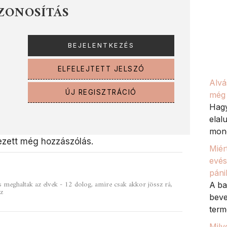
ZONOSÍTÁS
ELFELEJTETT JELSZÓ
Alvá
ÚJ REGISZTRÁCIÓ
még 
Hagy
elal
mond
zett még hozzászólás.
Miér
evés
páni
és meghaltak az elvek - 12 dolog, amire csak akkor jössz rá,
A ba
sz
beve
term
Mily