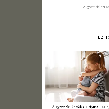
A gyermekkori ott
EZ 
A gyermeki kötődés 4 típusa - az e