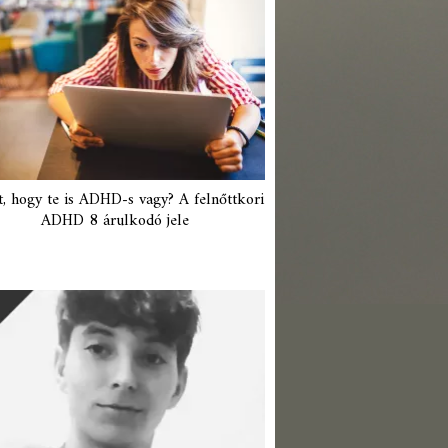
t, hogy te is ADHD-s vagy? A felnőttkori
ADHD 8 árulkodó jele