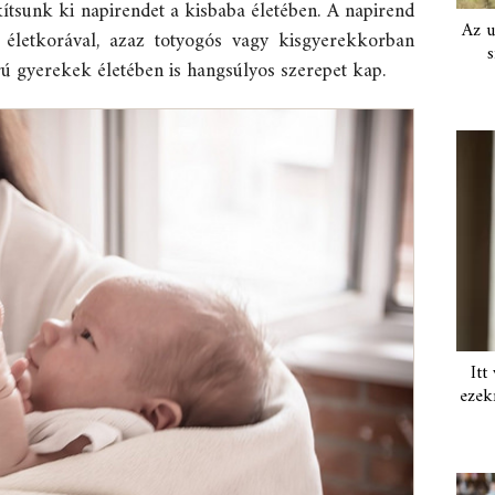
tsunk ki napirendet a kisbaba életében. A napirend
Az u
életkorával, azaz totyogós vagy kisgyerekkorban
s
rú gyerekek életében is hangsúlyos szerepet kap.
Itt
ezek