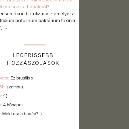
lizmusnak a babáknál?
ecsemőkori botulizmus - amelyet a
tridium botulinum baktérium toxinja
 ...
LEGFRISSEBB
HOZZÁSZÓLÁSOK
peter:
Ez brutális :(
76b:
szomorú...
i:
:'(
i:
4 hónapos
a:
Mekkora a babád? :)