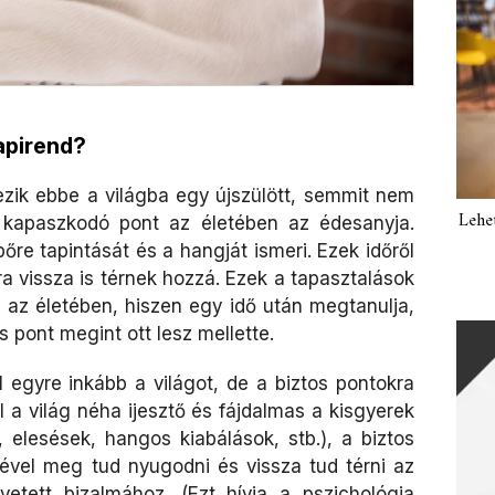
napirend?
zik ebbe a világba egy újszülött, semmit nem
Lehe
 kapaszkodó pont az életében az édesanyja.
 bőre tapintását és a hangját ismeri. Ezek időről
ra vissza is térnek hozzá. Ezek a tapasztalások
az életében, hiszen egy idő után megtanulja,
 pont megint ott lesz mellette.
 egyre inkább a világot, de a biztos pontokra
l a világ néha ijesztő és fájdalmas a kisgyerek
 elesések, hangos kiabálások, stb.), a biztos
ével meg tud nyugodni és vissza tud térni az
vetett bizalmához. (Ezt hívja a pszichológia