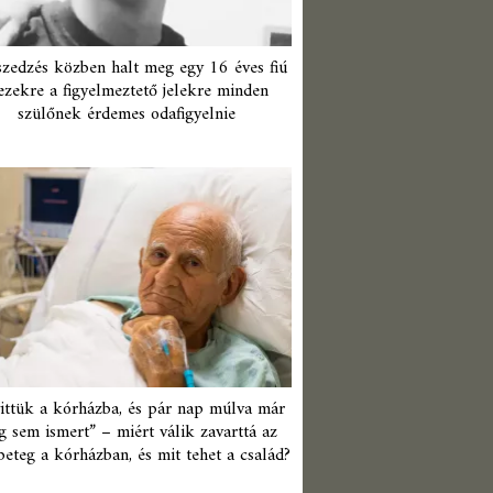
zedzés közben halt meg egy 16 éves fiú
ezekre a figyelmeztető jelekre minden
szülőnek érdemes odafigyelnie
ittük a kórházba, és pár nap múlva már
 sem ismert” – miért válik zavarttá az
beteg a kórházban, és mit tehet a család?