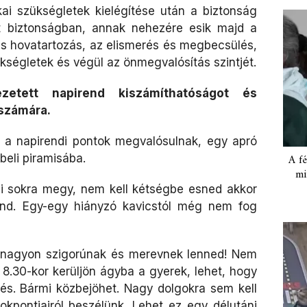
ikai szükségletek kielégítése után a biztonság
t biztonságban, annak nehezére esik majd a
t és hovatartozás, az elismerés és megbecsülés,
ükségletek és végül az önmegvalósítás szintjét.
zetett napirend kiszámíthatóságot és
 számára.
 a napirendi pontok megvalósulnak, egy apró
beli piramisába.
A fé
mi
si sokra megy, nem kell kétségbe esned akkor
end. Egy-egy hiányzó kavicstól még nem fog
l nagyon szigorúnak és merevnek lenned! Nem
8.30-kor kerüljön ágyba a gyerek, lehet, hogy
etés. Bármi közbejöhet. Nagy dolgokra sem kell
okpontjairól beszélünk. Lehet ez egy délutáni