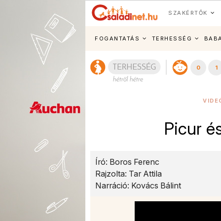
SZAKÉRTŐK
FOGANTATÁS
TERHESSÉG
BAB
0
1
VIDE
Picur és
Író: Boros Ferenc
Rajzolta: Tar Attila
Narráció: Kovács Bálint