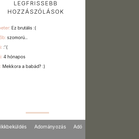
LEGFRISSEBB
HOZZÁSZÓLÁSOK
peter:
Ez brutális :(
76b:
szomorú...
i:
:'(
i:
4 hónapos
a:
Mekkora a babád? :)
ikkbeküldés
Adományozás
Adó
o és webshop kommentek: