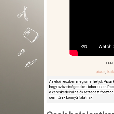
FEL
picur
,
kal
Az első részben megismerhetjük Picur ka
hogy szövetségeseket toborozzon Pocak
a kereskedelmi hajók rettegett fosztog
sem tűnik könnyű falatnak.