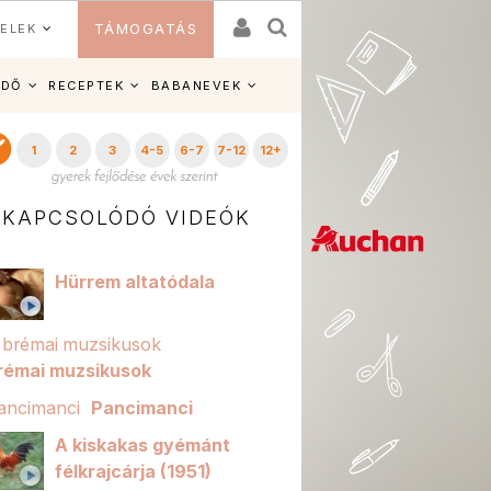
ELEK
TÁMOGATÁS
IDŐ
RECEPTEK
BABANEVEK
1
2
3
4-5
6-7
7-12
12+
KAPCSOLÓDÓ VIDEÓK
Hürrem altatódala
rémai muzsikusok
Pancimanci
A kiskakas gyémánt
félkrajcárja (1951)