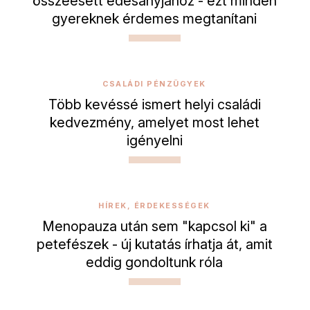
összeesett édesanyjához - ezt minden
gyereknek érdemes megtanítani
CSALÁDI PÉNZÜGYEK
Több kevéssé ismert helyi családi
kedvezmény, amelyet most lehet
igényelni
HÍREK, ÉRDEKESSÉGEK
Menopauza után sem "kapcsol ki" a
petefészek - új kutatás írhatja át, amit
eddig gondoltunk róla