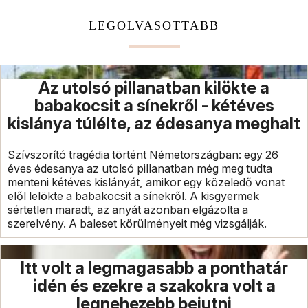
LEGOLVASOTTABB
Az utolsó pillanatban kilökte a
babakocsit a sínekről - kétéves
kislánya túlélte, az édesanya meghalt
Szívszorító tragédia történt Németországban: egy 26
éves édesanya az utolsó pillanatban még meg tudta
menteni kétéves kislányát, amikor egy közeledő vonat
elől lelökte a babakocsit a sínekről. A kisgyermek
sértetlen maradt, az anyát azonban elgázolta a
szerelvény. A baleset körülményeit még vizsgálják.
Itt volt a legmagasabb a ponthatár
idén és ezekre a szakokra volt a
legnehezebb bejutni