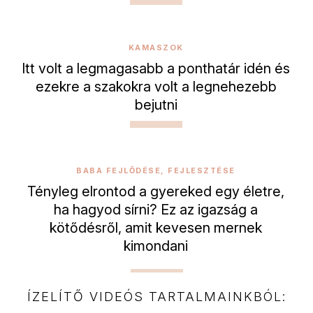
KAMASZOK
Itt volt a legmagasabb a ponthatár idén és
ezekre a szakokra volt a legnehezebb
bejutni
BABA FEJLŐDÉSE, FEJLESZTÉSE
Tényleg elrontod a gyereked egy életre,
ha hagyod sírni? Ez az igazság a
kötődésről, amit kevesen mernek
kimondani
ÍZELÍTŐ VIDEÓS TARTALMAINKBÓL: