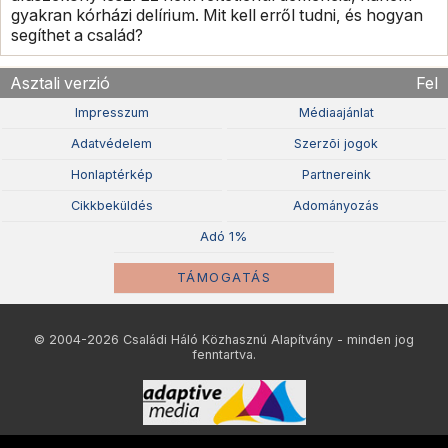
gyakran kórházi delírium. Mit kell erről tudni, és hogyan
segíthet a család?
Asztali verzió
Fel
Impresszum
Médiaajánlat
Adatvédelem
Szerzõi jogok
Honlaptérkép
Partnereink
Cikkbeküldés
Adományozás
Adó 1%
TÁMOGATÁS
© 2004-2026 Családi Háló Közhasznú Alapítvány - minden jog
fenntartva.