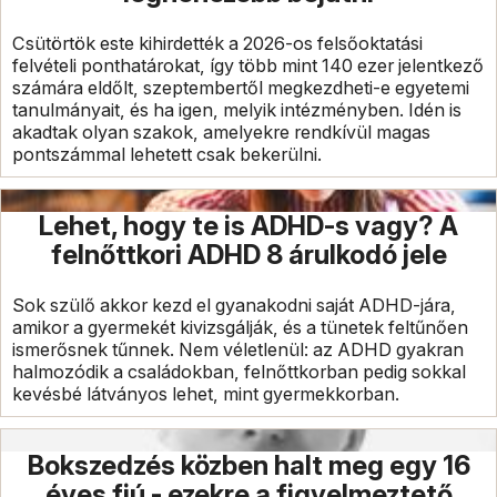
Csütörtök este kihirdették a 2026-os felsőoktatási
felvételi ponthatárokat, így több mint 140 ezer jelentkező
számára eldőlt, szeptembertől megkezdheti-e egyetemi
tanulmányait, és ha igen, melyik intézményben. Idén is
akadtak olyan szakok, amelyekre rendkívül magas
pontszámmal lehetett csak bekerülni.
Lehet, hogy te is ADHD-s vagy? A
felnőttkori ADHD 8 árulkodó jele
Sok szülő akkor kezd el gyanakodni saját ADHD-jára,
amikor a gyermekét kivizsgálják, és a tünetek feltűnően
ismerősnek tűnnek. Nem véletlenül: az ADHD gyakran
halmozódik a családokban, felnőttkorban pedig sokkal
kevésbé látványos lehet, mint gyermekkorban.
Bokszedzés közben halt meg egy 16
éves fiú - ezekre a figyelmeztető