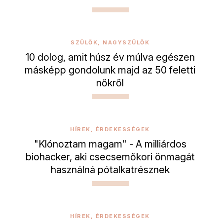
SZÜLŐK, NAGYSZÜLŐK
10 dolog, amit húsz év múlva egészen
másképp gondolunk majd az 50 feletti
nőkről
HÍREK, ÉRDEKESSÉGEK
"Klónoztam magam" - A milliárdos
biohacker, aki csecsemőkori önmagát
használná pótalkatrésznek
HÍREK, ÉRDEKESSÉGEK