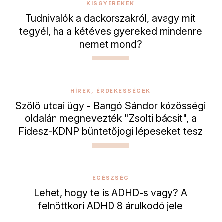
KISGYEREKEK
Tudnivalók a dackorszakról, avagy mit
tegyél, ha a kétéves gyereked mindenre
nemet mond?
HÍREK, ÉRDEKESSÉGEK
Szőlő utcai ügy - Bangó Sándor közösségi
oldalán megnevezték "Zsolti bácsit", a
Fidesz-KDNP büntetőjogi lépeseket tesz
EGÉSZSÉG
Lehet, hogy te is ADHD-s vagy? A
felnőttkori ADHD 8 árulkodó jele