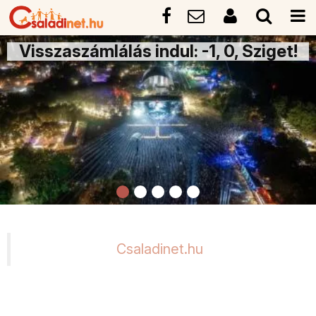
Visszaszámlálás indul: -1, 0, Sziget!
Csaladinet.hu