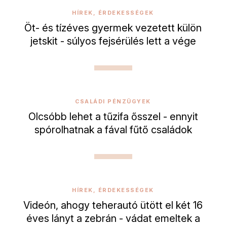
HÍREK, ÉRDEKESSÉGEK
Öt- és tízéves gyermek vezetett külön
jetskit - súlyos fejsérülés lett a vége
CSALÁDI PÉNZÜGYEK
Olcsóbb lehet a tűzifa ősszel - ennyit
spórolhatnak a fával fűtő családok
HÍREK, ÉRDEKESSÉGEK
Videón, ahogy teherautó ütött el két 16
éves lányt a zebrán - vádat emeltek a