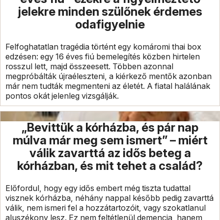
jelekre minden szülőnek érdemes
odafigyelnie
Felfoghatatlan tragédia történt egy komáromi thai box
edzésen: egy 16 éves fiú bemelegítés közben hirtelen
rosszul lett, majd összeesett. Többen azonnal
megpróbálták újraéleszteni, a kiérkező mentők azonban
már nem tudták megmenteni az életét. A fiatal halálának
pontos okát jelenleg vizsgálják.
„Bevittük a kórházba, és pár nap
múlva már meg sem ismert” – miért
válik zavarttá az idős beteg a
kórházban, és mit tehet a család?
Előfordul, hogy egy idős embert még tiszta tudattal
visznek kórházba, néhány nappal később pedig zavarttá
válik, nem ismeri fel a hozzátartozóit, vagy szokatlanul
aluszékony lesz. Ez nem feltétlenül demencia, hanem