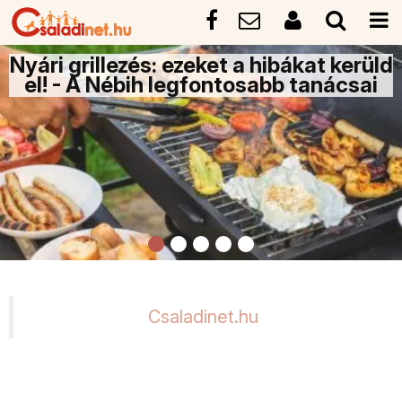
Nyári grillezés: ezeket a hibákat kerüld
el! - A Nébih legfontosabb tanácsai
Csaladinet.hu