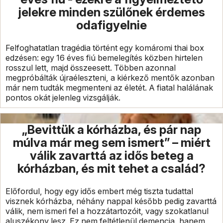
jelekre minden szülőnek érdemes
odafigyelnie
Felfoghatatlan tragédia történt egy komáromi thai box
edzésen: egy 16 éves fiú bemelegítés közben hirtelen
rosszul lett, majd összeesett. Többen azonnal
megpróbálták újraéleszteni, a kiérkező mentők azonban
már nem tudták megmenteni az életét. A fiatal halálának
pontos okát jelenleg vizsgálják.
„Bevittük a kórházba, és pár nap
múlva már meg sem ismert” – miért
válik zavarttá az idős beteg a
kórházban, és mit tehet a család?
Előfordul, hogy egy idős embert még tiszta tudattal
visznek kórházba, néhány nappal később pedig zavarttá
válik, nem ismeri fel a hozzátartozóit, vagy szokatlanul
aluszékony lesz. Ez nem feltétlenül demencia, hanem