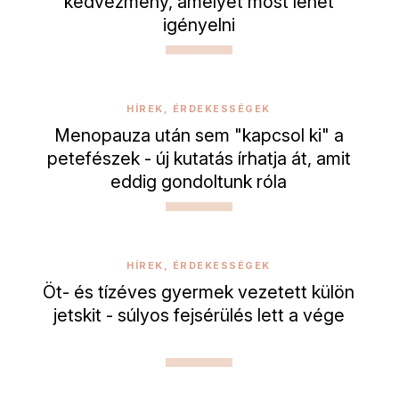
kedvezmény, amelyet most lehet
igényelni
HÍREK, ÉRDEKESSÉGEK
Menopauza után sem "kapcsol ki" a
petefészek - új kutatás írhatja át, amit
eddig gondoltunk róla
HÍREK, ÉRDEKESSÉGEK
Öt- és tízéves gyermek vezetett külön
jetskit - súlyos fejsérülés lett a vége