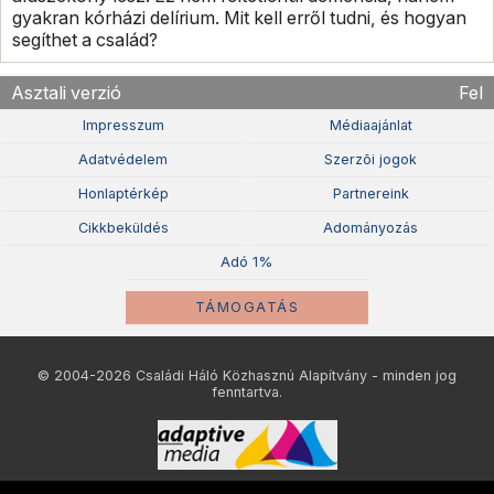
gyakran kórházi delírium. Mit kell erről tudni, és hogyan
segíthet a család?
Asztali verzió
Fel
Impresszum
Médiaajánlat
Adatvédelem
Szerzõi jogok
Honlaptérkép
Partnereink
Cikkbeküldés
Adományozás
Adó 1%
TÁMOGATÁS
© 2004-2026 Családi Háló Közhasznú Alapítvány - minden jog
fenntartva.