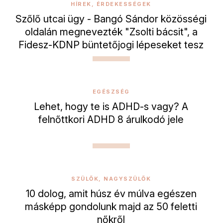
HÍREK, ÉRDEKESSÉGEK
Szőlő utcai ügy - Bangó Sándor közösségi
oldalán megnevezték "Zsolti bácsit", a
Fidesz-KDNP büntetőjogi lépeseket tesz
EGÉSZSÉG
Lehet, hogy te is ADHD-s vagy? A
felnőttkori ADHD 8 árulkodó jele
SZÜLŐK, NAGYSZÜLŐK
10 dolog, amit húsz év múlva egészen
másképp gondolunk majd az 50 feletti
nőkről