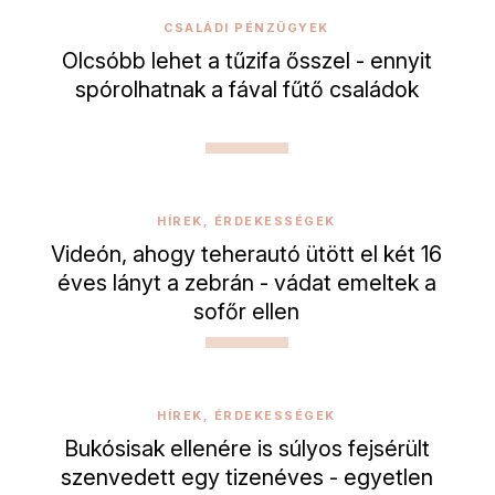
CSALÁDI PÉNZÜGYEK
Olcsóbb lehet a tűzifa ősszel - ennyit
spórolhatnak a fával fűtő családok
HÍREK, ÉRDEKESSÉGEK
Videón, ahogy teherautó ütött el két 16
éves lányt a zebrán - vádat emeltek a
sofőr ellen
HÍREK, ÉRDEKESSÉGEK
Bukósisak ellenére is súlyos fejsérült
szenvedett egy tizenéves - egyetlen