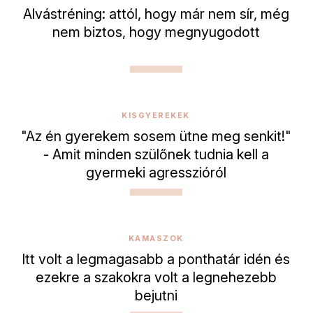
Alvástréning: attól, hogy már nem sír, még
nem biztos, hogy megnyugodott
KISGYEREKEK
"Az én gyerekem sosem ütne meg senkit!"
- Amit minden szülőnek tudnia kell a
gyermeki agresszióról
KAMASZOK
Itt volt a legmagasabb a ponthatár idén és
ezekre a szakokra volt a legnehezebb
bejutni