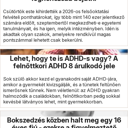
Csütörtök este kihirdették a 2026-os felsőoktatási
felvételi ponthatárokat, így több mint 140 ezer jelentkező
számára eldőlt, szeptembertől megkezdheti-e egyetemi
tanulmányait, és ha igen, melyik intézményben. Idén is
akadtak olyan szakok, amelyekre rendkívül magas
pontszámmal lehetett csak bekerülni.
Lehet, hogy te is ADHD-s vagy? A
felnőttkori ADHD 8 árulkodó jele
Sok szülő akkor kezd el gyanakodni saját ADHD-jára,
amikor a gyermekét kivizsgálják, és a tünetek feltűnően
ismerősnek tűnnek. Nem véletlenül: az ADHD gyakran
halmozódik a családokban, felnőttkorban pedig sokkal
kevésbé látványos lehet, mint gyermekkorban.
Bokszedzés közben halt meg egy 16
éves fiú - ezekre a figyelmeztető