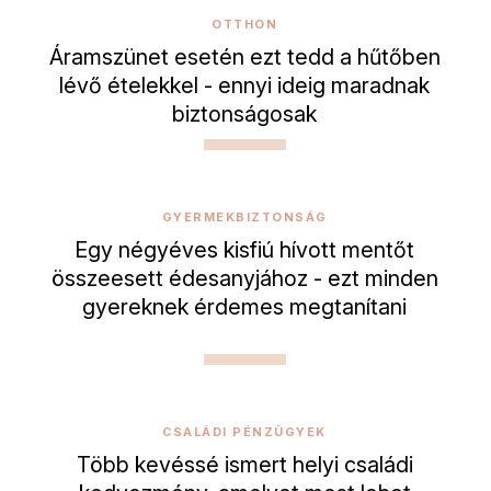
OTTHON
Áramszünet esetén ezt tedd a hűtőben
lévő ételekkel - ennyi ideig maradnak
biztonságosak
GYERMEKBIZTONSÁG
Egy négyéves kisfiú hívott mentőt
összeesett édesanyjához - ezt minden
gyereknek érdemes megtanítani
CSALÁDI PÉNZÜGYEK
Több kevéssé ismert helyi családi