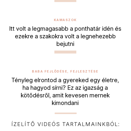
KAMASZOK
Itt volt a legmagasabb a ponthatár idén és
ezekre a szakokra volt a legnehezebb
bejutni
BABA FEJLŐDÉSE, FEJLESZTÉSE
Tényleg elrontod a gyereked egy életre,
ha hagyod sírni? Ez az igazság a
kötődésről, amit kevesen mernek
kimondani
ÍZELÍTŐ VIDEÓS TARTALMAINKBÓL: