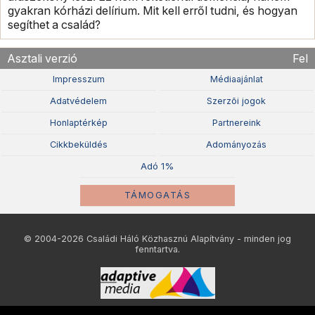
gyakran kórházi delírium. Mit kell erről tudni, és hogyan
segíthet a család?
Asztali verzió
Fel
Impresszum
Médiaajánlat
Adatvédelem
Szerzõi jogok
Honlaptérkép
Partnereink
Cikkbeküldés
Adományozás
Adó 1%
TÁMOGATÁS
© 2004-2026 Családi Háló Közhasznú Alapítvány - minden jog
fenntartva.