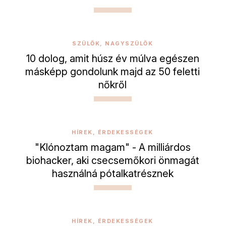
SZÜLŐK, NAGYSZÜLŐK
10 dolog, amit húsz év múlva egészen
másképp gondolunk majd az 50 feletti
nőkről
HÍREK, ÉRDEKESSÉGEK
"Klónoztam magam" - A milliárdos
biohacker, aki csecsemőkori önmagát
használná pótalkatrésznek
HÍREK, ÉRDEKESSÉGEK