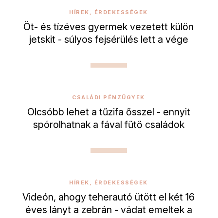
HÍREK, ÉRDEKESSÉGEK
Öt- és tízéves gyermek vezetett külön
jetskit - súlyos fejsérülés lett a vége
CSALÁDI PÉNZÜGYEK
Olcsóbb lehet a tűzifa ősszel - ennyit
spórolhatnak a fával fűtő családok
HÍREK, ÉRDEKESSÉGEK
Videón, ahogy teherautó ütött el két 16
éves lányt a zebrán - vádat emeltek a