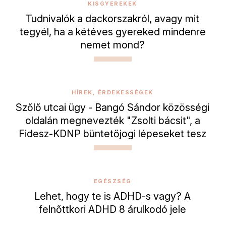
KISGYEREKEK
Tudnivalók a dackorszakról, avagy mit
tegyél, ha a kétéves gyereked mindenre
nemet mond?
HÍREK, ÉRDEKESSÉGEK
Szőlő utcai ügy - Bangó Sándor közösségi
oldalán megnevezték "Zsolti bácsit", a
Fidesz-KDNP büntetőjogi lépeseket tesz
EGÉSZSÉG
Lehet, hogy te is ADHD-s vagy? A
felnőttkori ADHD 8 árulkodó jele