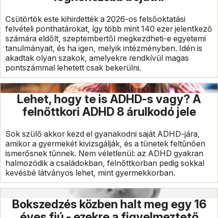
Csütörtök este kihirdették a 2026-os felsőoktatási
felvételi ponthatárokat, így több mint 140 ezer jelentkező
számára eldőlt, szeptembertől megkezdheti-e egyetemi
tanulmányait, és ha igen, melyik intézményben. Idén is
akadtak olyan szakok, amelyekre rendkívül magas
pontszámmal lehetett csak bekerülni.
Lehet, hogy te is ADHD-s vagy? A
felnőttkori ADHD 8 árulkodó jele
Sok szülő akkor kezd el gyanakodni saját ADHD-jára,
amikor a gyermekét kivizsgálják, és a tünetek feltűnően
ismerősnek tűnnek. Nem véletlenül: az ADHD gyakran
halmozódik a családokban, felnőttkorban pedig sokkal
kevésbé látványos lehet, mint gyermekkorban.
Bokszedzés közben halt meg egy 16
éves fiú - ezekre a figyelmeztető