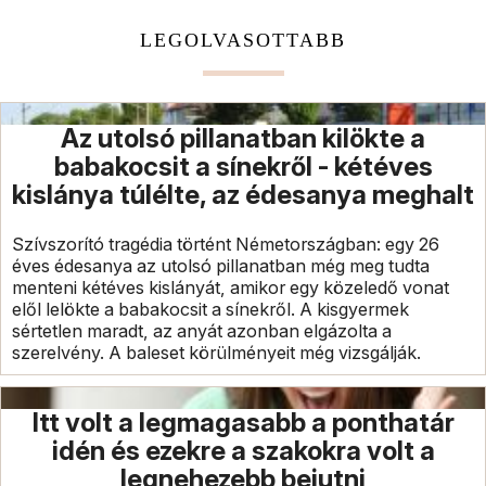
LEGOLVASOTTABB
Az utolsó pillanatban kilökte a
babakocsit a sínekről - kétéves
kislánya túlélte, az édesanya meghalt
Szívszorító tragédia történt Németországban: egy 26
éves édesanya az utolsó pillanatban még meg tudta
menteni kétéves kislányát, amikor egy közeledő vonat
elől lelökte a babakocsit a sínekről. A kisgyermek
sértetlen maradt, az anyát azonban elgázolta a
szerelvény. A baleset körülményeit még vizsgálják.
Itt volt a legmagasabb a ponthatár
idén és ezekre a szakokra volt a
legnehezebb bejutni