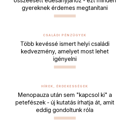
összeesett édesanyjához - ezt minden
gyereknek érdemes megtanítani
CSALÁDI PÉNZÜGYEK
Több kevéssé ismert helyi családi
kedvezmény, amelyet most lehet
igényelni
HÍREK, ÉRDEKESSÉGEK
Menopauza után sem "kapcsol ki" a
petefészek - új kutatás írhatja át, amit
eddig gondoltunk róla