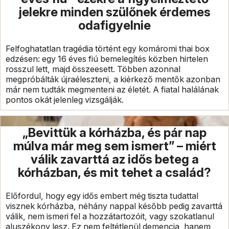
jelekre minden szülőnek érdemes
odafigyelnie
Felfoghatatlan tragédia történt egy komáromi thai box
edzésen: egy 16 éves fiú bemelegítés közben hirtelen
rosszul lett, majd összeesett. Többen azonnal
megpróbálták újraéleszteni, a kiérkező mentők azonban
már nem tudták megmenteni az életét. A fiatal halálának
pontos okát jelenleg vizsgálják.
„Bevittük a kórházba, és pár nap
múlva már meg sem ismert” – miért
válik zavarttá az idős beteg a
kórházban, és mit tehet a család?
Előfordul, hogy egy idős embert még tiszta tudattal
visznek kórházba, néhány nappal később pedig zavarttá
válik, nem ismeri fel a hozzátartozóit, vagy szokatlanul
aluszékony lesz. Ez nem feltétlenül demencia, hanem