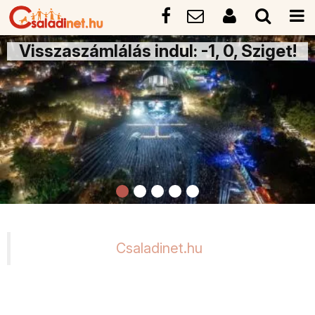
Visszaszámlálás indul: -1, 0, Sziget!
Csaladinet.hu