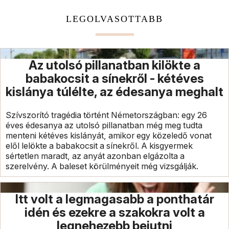
LEGOLVASOTTABB
Az utolsó pillanatban kilökte a
babakocsit a sínekről - kétéves
kislánya túlélte, az édesanya meghalt
Szívszorító tragédia történt Németországban: egy 26
éves édesanya az utolsó pillanatban még meg tudta
menteni kétéves kislányát, amikor egy közeledő vonat
elől lelökte a babakocsit a sínekről. A kisgyermek
sértetlen maradt, az anyát azonban elgázolta a
szerelvény. A baleset körülményeit még vizsgálják.
Itt volt a legmagasabb a ponthatár
idén és ezekre a szakokra volt a
legnehezebb bejutni