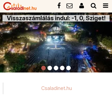
Visszaszámlálás indul: -1, 0, Sziget!
Csaladinet.hu