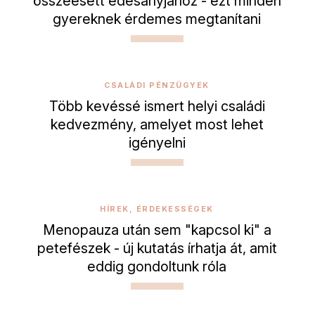
összeesett édesanyjához - ezt minden
gyereknek érdemes megtanítani
CSALÁDI PÉNZÜGYEK
Több kevéssé ismert helyi családi
kedvezmény, amelyet most lehet
igényelni
HÍREK, ÉRDEKESSÉGEK
Menopauza után sem "kapcsol ki" a
petefészek - új kutatás írhatja át, amit
eddig gondoltunk róla