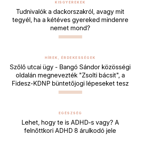
KISGYEREKEK
Tudnivalók a dackorszakról, avagy mit
tegyél, ha a kétéves gyereked mindenre
nemet mond?
HÍREK, ÉRDEKESSÉGEK
Szőlő utcai ügy - Bangó Sándor közösségi
oldalán megnevezték "Zsolti bácsit", a
Fidesz-KDNP büntetőjogi lépeseket tesz
EGÉSZSÉG
Lehet, hogy te is ADHD-s vagy? A
felnőttkori ADHD 8 árulkodó jele