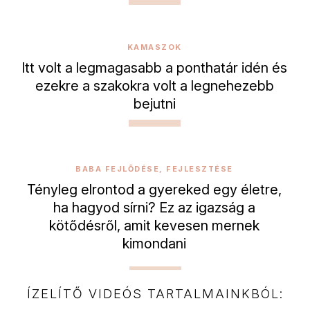
KAMASZOK
Itt volt a legmagasabb a ponthatár idén és
ezekre a szakokra volt a legnehezebb
bejutni
BABA FEJLŐDÉSE, FEJLESZTÉSE
Tényleg elrontod a gyereked egy életre,
ha hagyod sírni? Ez az igazság a
kötődésről, amit kevesen mernek
kimondani
ÍZELÍTŐ VIDEÓS TARTALMAINKBÓL: