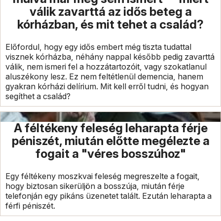
válik zavarttá az idős beteg a
kórházban, és mit tehet a család?
Előfordul, hogy egy idős embert még tiszta tudattal
visznek kórházba, néhány nappal később pedig zavarttá
válik, nem ismeri fel a hozzátartozóit, vagy szokatlanul
aluszékony lesz. Ez nem feltétlenül demencia, hanem
gyakran kórházi delírium. Mit kell erről tudni, és hogyan
segíthet a család?
A féltékeny feleség leharapta férje
péniszét, miután előtte megélezte a
fogait a "véres bosszúhoz"
Egy féltékeny moszkvai feleség megreszelte a fogait,
hogy biztosan sikerüljön a bosszúja, miután férje
telefonján egy pikáns üzenetet talált. Ezután leharapta a
férfi péniszét.