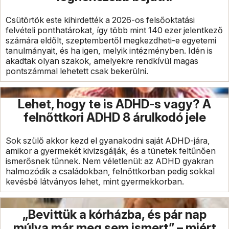
Csütörtök este kihirdették a 2026-os felsőoktatási
felvételi ponthatárokat, így több mint 140 ezer jelentkező
számára eldőlt, szeptembertől megkezdheti-e egyetemi
tanulmányait, és ha igen, melyik intézményben. Idén is
akadtak olyan szakok, amelyekre rendkívül magas
pontszámmal lehetett csak bekerülni.
Lehet, hogy te is ADHD-s vagy? A
felnőttkori ADHD 8 árulkodó jele
Sok szülő akkor kezd el gyanakodni saját ADHD-jára,
amikor a gyermekét kivizsgálják, és a tünetek feltűnően
ismerősnek tűnnek. Nem véletlenül: az ADHD gyakran
halmozódik a családokban, felnőttkorban pedig sokkal
kevésbé látványos lehet, mint gyermekkorban.
„Bevittük a kórházba, és pár nap
múlva már meg sem ismert” – miért