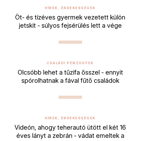
HÍREK, ÉRDEKESSÉGEK
Öt- és tízéves gyermek vezetett külön
jetskit - súlyos fejsérülés lett a vége
CSALÁDI PÉNZÜGYEK
Olcsóbb lehet a tűzifa ősszel - ennyit
spórolhatnak a fával fűtő családok
HÍREK, ÉRDEKESSÉGEK
Videón, ahogy teherautó ütött el két 16
éves lányt a zebrán - vádat emeltek a