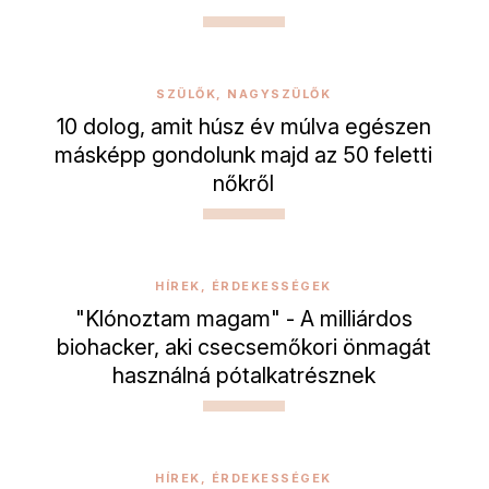
SZÜLŐK, NAGYSZÜLŐK
10 dolog, amit húsz év múlva egészen
másképp gondolunk majd az 50 feletti
nőkről
HÍREK, ÉRDEKESSÉGEK
"Klónoztam magam" - A milliárdos
biohacker, aki csecsemőkori önmagát
használná pótalkatrésznek
HÍREK, ÉRDEKESSÉGEK