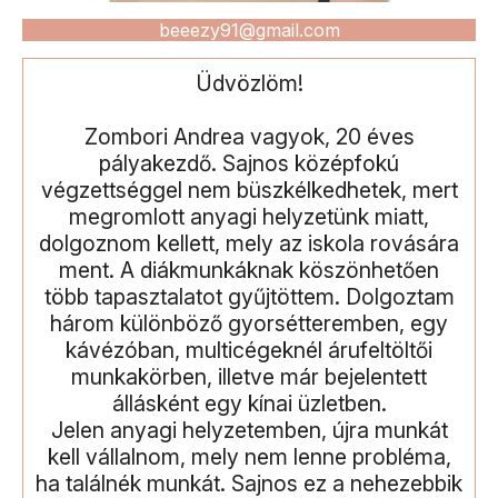
beeezy91@gmail.com
Üdvözlöm!
Zombori Andrea vagyok, 20 éves
pályakezdő. Sajnos középfokú
végzettséggel nem büszkélkedhetek, mert
megromlott anyagi helyzetünk miatt,
dolgoznom kellett, mely az iskola rovására
ment. A diákmunkáknak köszönhetően
több tapasztalatot gyűjtöttem. Dolgoztam
három különböző gyorsétteremben, egy
kávézóban, multicégeknél árufeltöltői
munkakörben, illetve már bejelentett
állásként egy kínai üzletben.
Jelen anyagi helyzetemben, újra munkát
kell vállalnom, mely nem lenne probléma,
ha találnék munkát. Sajnos ez a nehezebbik