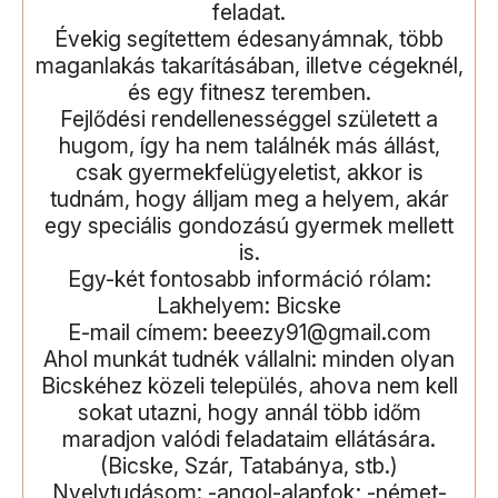
feladat.
Évekig segítettem édesanyámnak, több
maganlakás takarításában, illetve cégeknél,
és egy fitnesz teremben.
Fejlődési rendellenességgel született a
hugom, így ha nem találnék más állást,
csak gyermekfelügyeletist, akkor is
tudnám, hogy álljam meg a helyem, akár
egy speciális gondozású gyermek mellett
is.
Egy-két fontosabb információ rólam:
Lakhelyem: Bicske
E-mail címem: beeezy91@gmail.com
Ahol munkát tudnék vállalni: minden olyan
Bicskéhez közeli település, ahova nem kell
sokat utazni, hogy annál több időm
maradjon valódi feladataim ellátására.
(Bicske, Szár, Tatabánya, stb.)
Nyelvtudásom: -angol-alapfok; -német-