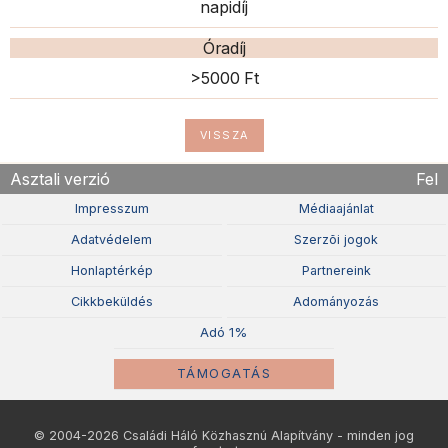
napidíj
Óradíj
>5000 Ft
VISSZA
Asztali verzió
Fel
Impresszum
Médiaajánlat
Adatvédelem
Szerzõi jogok
Honlaptérkép
Partnereink
Cikkbeküldés
Adományozás
Adó 1%
TÁMOGATÁS
© 2004-2026 Családi Háló Közhasznú Alapítvány - minden jog